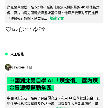
烏克蘭克爾松一名 52 歲小販被俄軍無人機追擊近 40 秒後被炸
傷，影片由烏克蘭總統澤連斯基公開。他直斥俄軍對平民進行
閱讀全文
「狩獵式」攻擊，烏克蘭...
126
41
分享
↗
人工智能
Lawton
2 日
中國湖北男自學 AI 「煉金術」 屋內煉
金冒濃煙驚動全區
中國湖北黃石一名男子見金價高企，利用 AI 自學提煉黃金，在
租住單位私設高壓爐及作坊冶煉，過程產生大量刺鼻濃煙，驚