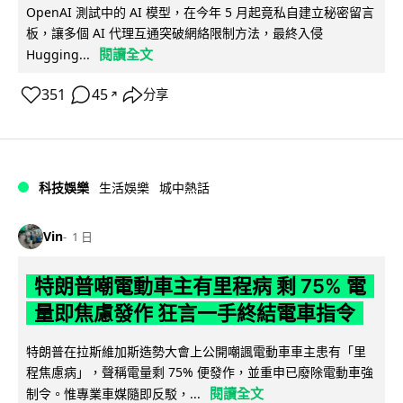
OpenAI 測試中的 AI 模型，在今年 5 月起竟私自建立秘密留言
板，讓多個 AI 代理互通突破網絡限制方法，最終入侵
閱讀全文
Hugging...
351
45
分享
↗
科技娛樂
生活娛樂
城中熱話
Vin
1 日
特朗普嘲電動車主有里程病 剩 75% 電
量即焦慮發作 狂言一手終結電車指令
特朗普在拉斯維加斯造勢大會上公開嘲諷電動車車主患有「里
程焦慮病」，聲稱電量剩 75% 便發作，並重申已廢除電動車強
閱讀全文
制令。惟專業車媒隨即反駁，...