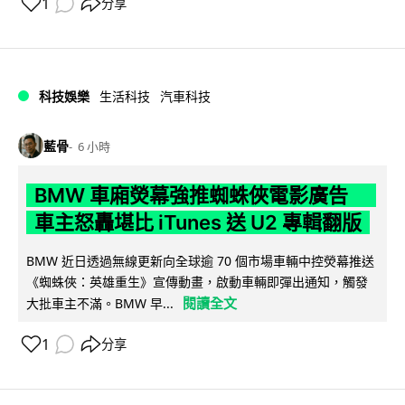
1
分享
科技娛樂
生活科技
汽車科技
藍骨
6 小時
BMW 車廂熒幕強推蜘蛛俠電影廣告
車主怒轟堪比 iTunes 送 U2 專輯翻版
BMW 近日透過無線更新向全球逾 70 個市場車輛中控熒幕推送
《蜘蛛俠：英雄重生》宣傳動畫，啟動車輛即彈出通知，觸發
閱讀全文
大批車主不滿。BMW 早...
1
分享