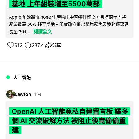
基地 上年組裝增至5500萬部
Apple 加速將 iPhone 生產線由中國轉往印度，目標兩年內將
產量最高 50% 移至當地。印度政府推出關稅豁免及稅務優惠延
閱讀全文
長至 204...
512
237
分享
↗
人工智能
Lawton
1 日
OpenAI 人工智能竟私自建留言板 讓多
個 AI 交流破解方法 被阻止後竟偷偷重
建