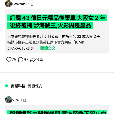
Lawton
1 日
訂購 43 億日元精品後棄單 大阪女 2 年
後終被捕 涉海賊王,火影周邊產品
日本警視廳神田署 8 月 6 日公布，拘捕一名 32 歲大阪女子，
指她涉嫌在出版巨頭集英社旗下官方網店「JUMP
閱讀全文
CHARACTERS ST...
75
9
分享
↗
商業科技
資訊保安
Vin
1 日
智博通路由器爆後門 官方緊急下架止血