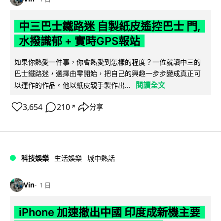
中三巴士鐵路迷 自製紙皮遙控巴士 門,
水撥識郁 + 實時GPS報站
如果你熱愛一件事，你會熱愛到怎樣的程度？一位就讀中三的
巴士鐵路迷，選擇由零開始，把自己的興趣一步步變成真正可
閱讀全文
以運作的作品。他以紙皮親手製作出...
3,654
210
分享
↗
科技娛樂
生活娛樂
城中熱話
Vin
1 日
iPhone 加速撤出中國 印度成新機主要