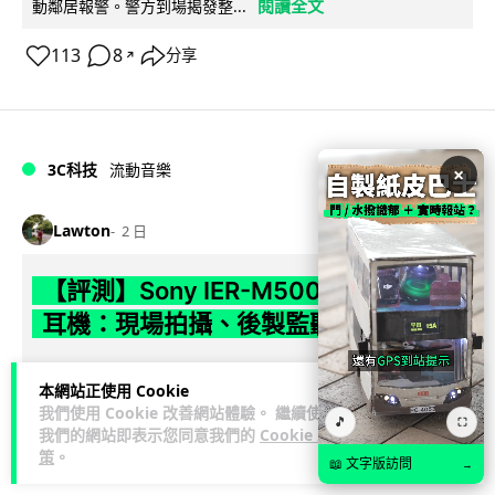
閱讀全文
動鄰居報警。警方到場揭發整...
113
8
分享
↗
3C科技
流動音樂
×
89
Lawton
2 日
【評測】Sony IER-M500 入耳式監聽
耳機：現場拍攝、後製監聽與人聲利器
談到專業混音專用的聲音監聽耳機，Sony 經典 MDR-7506 到
本網站正使用 Cookie
MDR-M1 專業錄音室耳機都為人熟悉。而現在舞台製作者與創
我們使用 Cookie 改善網站體驗。 繼續使用
閱讀全文
🎵
意影像製作...
⛶
我們的網站即表示您同意我們的
Cookie 政
策
。
📖 文字版訪問
→
39
5
分享
↗