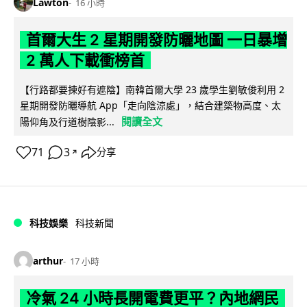
Lawton
16 小時
首爾大生 2 星期開發防曬地圖 一日暴增
2 萬人下載衝榜首
【行路都要揀好有遮陰】南韓首爾大學 23 歲學生劉敏俊利用 2
星期開發防曬導航 App「走向陰涼處」，結合建築物高度、太
閱讀全文
陽仰角及行道樹陰影...
71
3
分享
↗
科技娛樂
科技新聞
arthur
17 小時
冷氣 24 小時長開電費更平？內地網民