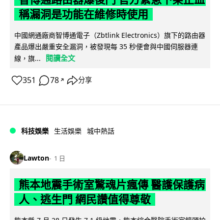
稱漏洞是功能在維修時使用
中國網通廠商智博通電子（Zbtlink Electronics）旗下的路由器
產品爆出嚴重安全漏洞，被發現每 35 秒便會與中國伺服器連
閱讀全文
線，旗...
351
78
分享
↗
科技娛樂
生活娛樂
城中熱話
Lawton
1 日
熊本地震手術室驚魂片瘋傳 醫護保護病
人、逃生門 網民讚值得尊敬