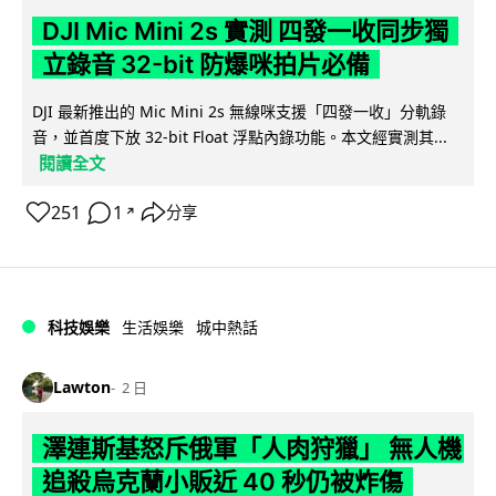
DJI Mic Mini 2s 實測 四發一收同步獨
立錄音 32-bit 防爆咪拍片必備
DJI 最新推出的 Mic Mini 2s 無線咪支援「四發一收」分軌錄
音，並首度下放 32-bit Float 浮點內錄功能。本文經實測其...
閱讀全文
251
1
分享
↗
科技娛樂
生活娛樂
城中熱話
Lawton
2 日
澤連斯基怒斥俄軍「人肉狩獵」 無人機
追殺烏克蘭小販近 40 秒仍被炸傷