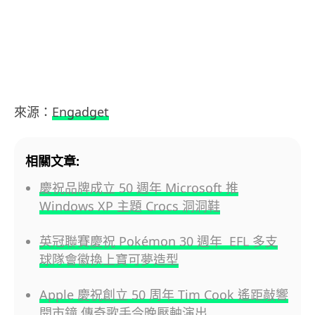
來源：
Engadget
相關文章:
慶祝品牌成立 50 週年 Microsoft 推
Windows XP 主題 Crocs 洞洞鞋
英冠聯賽慶祝 Pokémon 30 週年 EFL 多支
球隊會徽換上寶可夢造型
Apple 慶祝創立 50 周年 Tim Cook 遙距敲響
開市鐘 傳奇歌手今晚壓軸演出