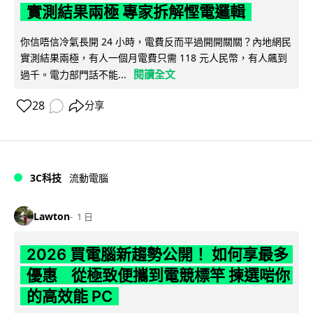
實測結果兩極 專家拆解慳電邏輯
你信唔信冷氣長開 24 小時，電費反而平過開開關關？內地網民
實測結果兩極，有人一個月電費只需 118 元人民幣，有人飆到
閱讀全文
過千。電力部門話不能...
28
分享
3C科技
流動電腦
Lawton
1 日
2026 買電腦新趨勢公開！ 如何享最多
優惠 從極致便攜到電競標竿 揀選啱你
的高效能 PC