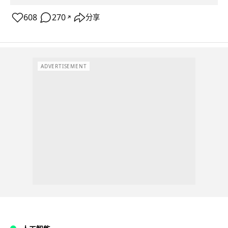
608
270
分享
↗
ADVERTISEMENT