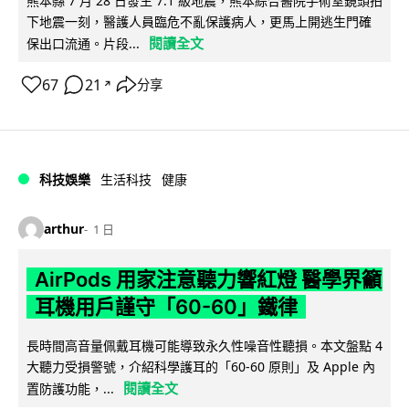
熊本縣 7 月 28 日發生 7.1 級地震，熊本綜合醫院手術室鏡頭拍
下地震一刻，醫護人員臨危不亂保護病人，更馬上開逃生門確
閱讀全文
保出口流通。片段...
67
21
分享
↗
科技娛樂
生活科技
健康
arthur
1 日
AirPods 用家注意聽力響紅燈 醫學界籲
耳機用戶謹守「60-60」鐵律
長時間高音量佩戴耳機可能導致永久性噪音性聽損。本文盤點 4
大聽力受損警號，介紹科學護耳的「60-60 原則」及 Apple 內
閱讀全文
置防護功能，...