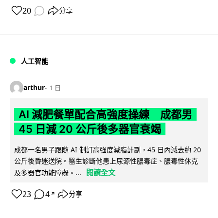
20
分享
人工智能
arthur
1 日
AI 減肥餐單配合高強度操練 成都男
45 日減 20 公斤後多器官衰竭
成都一名男子跟隨 AI 制訂高強度減脂計劃，45 日內減去約 20
公斤後昏迷送院。醫生診斷他患上尿源性膿毒症、膿毒性休克
閱讀全文
及多器官功能障礙。...
23
4
分享
↗