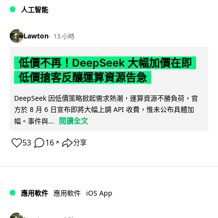
人工智能
Lawton
13 小時
低價不再！DeepSeek 大幅加價在即
低價搶客反釀運算資源告急
DeepSeek 因低價策略掀起需求熱潮，運算資源不勝負荷，官
方於 8 月 6 日宣布即將大幅上調 API 收費，惟未公布具體加
閱讀全文
幅。事件與...
53
16
分享
↗
iOS App
應用軟件
應用軟件