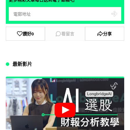
讚好
0
看留言
分享
最新影片