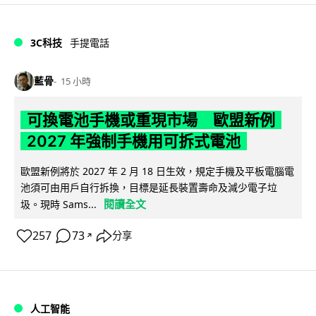
3C科技
手提電話
藍骨
15 小時
可換電池手機或重現市場 歐盟新例
2027 年強制手機用可拆式電池
歐盟新例將於 2027 年 2 月 18 日生效，規定手機及平板電腦電
池須可由用戶自行拆換，目標是延長裝置壽命及減少電子垃
閱讀全文
圾。現時 Sams...
257
73
分享
↗
人工智能