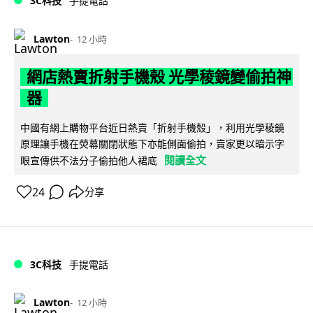
3C科技
手提電話
Lawton
12 小時
網店熱賣折射手機殼 光學稜鏡變偷拍神
器
中國有網上購物平台近日熱賣「折射手機殼」，利用光學稜鏡
原理讓手機在熒幕關閉狀態下亦能側面偷拍，賣家更以暗示字
閱讀全文
眼宣傳供不法分子偷拍他人裙底
24
分享
3C科技
手提電話
Lawton
12 小時