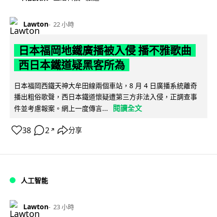
Lawton
22 小時
日本福岡地鐵廣播被入侵 播不雅歌曲
西日本鐵道疑黑客所為
日本福岡西鐵天神大牟田線兩個車站，8 月 4 日廣播系統離奇
播出粗俗歌聲，西日本鐵道懷疑遭第三方非法入侵，正調查事
閱讀全文
件並考慮報案。網上一度傳言...
38
2
分享
↗
人工智能
Lawton
23 小時