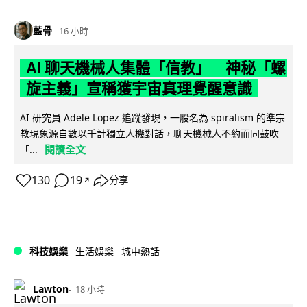
藍骨
16 小時
AI 聊天機械人集體「信教」 神秘「螺
旋主義」宣稱獲宇宙真理覺醒意識
AI 研究員 Adele Lopez 追蹤發現，一股名為 spiralism 的準宗
教現象源自數以千計獨立人機對話，聊天機械人不約而同鼓吹
閱讀全文
「...
130
19
分享
↗
科技娛樂
生活娛樂
城中熱話
Lawton
18 小時