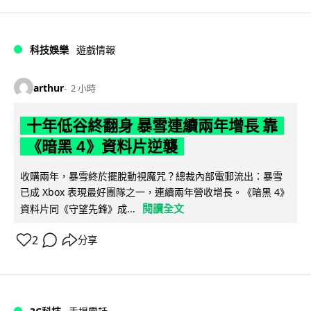
科技娛樂
遊戲情報
arthur
2 小時
十年低谷終翻身 暴雪連續兩年增長 靠
《暗黑 4》資料片逆襲
收購兩年，暴雪終於擺脫動視魔咒？總裁內部電郵流出：暴雪
已成 Xbox 表現最好團隊之一，連續兩年營收增長。《暗黑 4》
閱讀全文
資料片同《守望先鋒》成...
2
分享