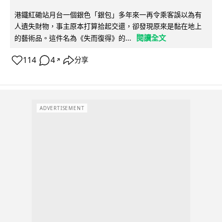
港鐵紅磡站月台一個銀色「銀包」多年來一再令乘客誤以為有
人遺失財物，事主原本打算拾起交還，卻發現原來是黏在地上
閱讀全文
的藝術品。這件名為《失而復得》的...
114
4
分享
↗
ADVERTISEMENT