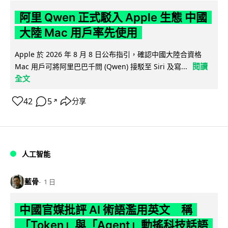
阿里 Qwen 正式駁入 Apple 生態 中國
大陸 Mac 用戶率先使用
Apple 於 2026 年 8 月 8 日公布指引，確認中國大陸合資格
閱讀
Mac 用戶可將阿里巴巴千問 (Qwen) 接駁至 Siri 及寫...
全文
42
5
分享
↗
人工智能
藍骨
1 日
中國官媒批評 AI 術語濫用英文 稱
「Token」與「Agent」動搖科技話語