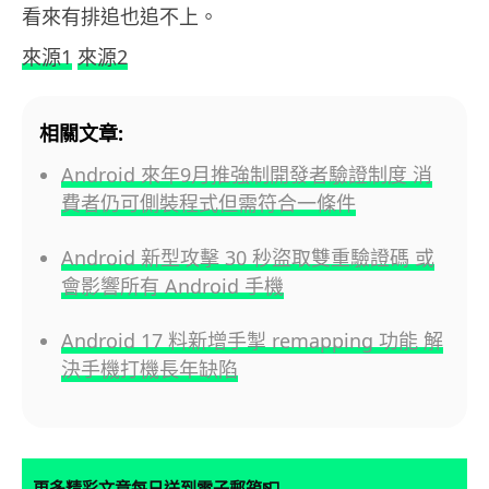
看來有排追也追不上。
來源1
來源2
相關文章:
Android 來年9月推強制開發者驗證制度 消
費者仍可側裝程式但需符合一條件
Android 新型攻擊 30 秒盜取雙重驗證碼 或
會影響所有 Android 手機
Android 17 料新增手掣 remapping 功能 解
決手機打機長年缺陷
📮
更多精彩文章每日送到電子郵箱