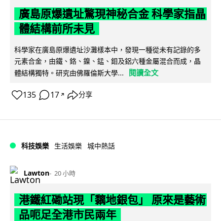
廣島原爆遺址驚現神秘合金 科學家指晶
體結構前所未見
科學家在廣島原爆遺址沙灘樣本中，發現一種從未有記錄的多
元素合金，由鐵、鉻、鎳、錳、鉬及鋁六種金屬混合而成，晶
閱讀全文
體結構獨特。研究由佛羅倫斯大學...
135
17
分享
↗
科技娛樂
生活娛樂
城中熱話
Lawton
20 小時
港鐵紅磡站現「黐地銀包」 原來是藝術
品呃足全港市民兩年