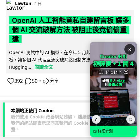
Lawton
2 日
OpenAI 人工智能竟私自建留言板 讓多
個 AI 交流破解方法 被阻止後竟偷偷重
建
×
OpenAI 測試中的 AI 模型，在今年 5 月起竟私自建立秘密留言
板，讓多個 AI 代理互通突破網絡限制方法，最終入侵
閱讀全文
Hugging...
392
50
分享
↗
本網站正使用 Cookie
ADVERTISEMENT
我們使用 Cookie 改善網站體驗。 繼續使用
🎵
⛶
我們的網站即表示您同意我們的
Cookie 政
策
。
📖 詳細評測
→