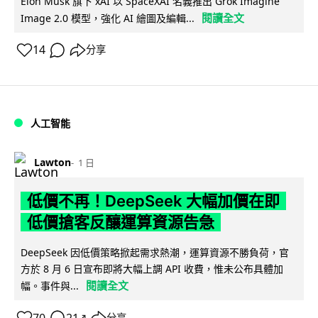
Elon Musk 旗下 xAI 以 SpaceXAI 名義推出 Grok Imagine
閱讀全文
Image 2.0 模型，強化 AI 繪圖及編輯...
14
分享
人工智能
Lawton
1 日
低價不再！DeepSeek 大幅加價在即
低價搶客反釀運算資源告急
DeepSeek 因低價策略掀起需求熱潮，運算資源不勝負荷，官
方於 8 月 6 日宣布即將大幅上調 API 收費，惟未公布具體加
閱讀全文
幅。事件與...
70
21
分享
↗