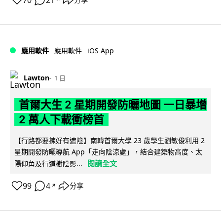
iOS App
應用軟件
應用軟件
Lawton
1 日
首爾大生 2 星期開發防曬地圖 一日暴增
2 萬人下載衝榜首
【行路都要揀好有遮陰】南韓首爾大學 23 歲學生劉敏俊利用 2
星期開發防曬導航 App「走向陰涼處」，結合建築物高度、太
閱讀全文
陽仰角及行道樹陰影...
99
4
分享
↗