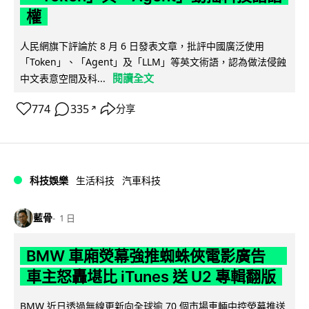
權
人民網旗下評論於 8 月 6 日發表文章，批評中國廣泛使用
「Token」、「Agent」及「LLM」等英文術語，認為做法侵蝕
閱讀全文
中文表意空間及科...
774
335
分享
↗
科技娛樂
生活科技
汽車科技
藍骨
1 日
BMW 車廂熒幕強推蜘蛛俠電影廣告
車主怒轟堪比 iTunes 送 U2 專輯翻版
BMW 近日透過無線更新向全球逾 70 個市場車輛中控熒幕推送