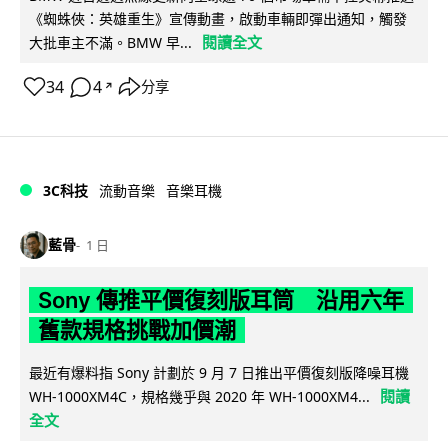
《蜘蛛俠：英雄重生》宣傳動畫，啟動車輛即彈出通知，觸發
閱讀全文
大批車主不滿。BMW 早...
34
4
分享
↗
3C科技
流動音樂
音樂耳機
藍骨
1 日
Sony 傳推平價復刻版耳筒 沿用六年
舊款規格挑戰加價潮
最近有爆料指 Sony 計劃於 9 月 7 日推出平價復刻版降噪耳機
閱讀
WH-1000XM4C，規格幾乎與 2020 年 WH-1000XM4...
全文