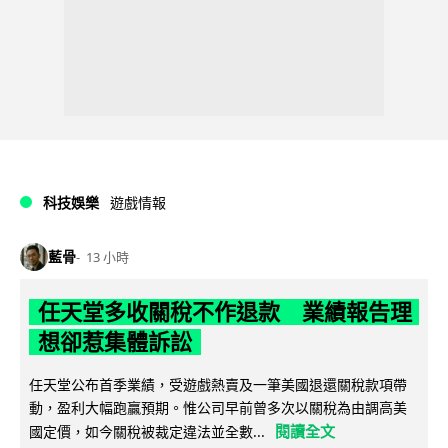
科技娛樂
遊戲情報
藍骨
13 小時
任天堂多收關稅不作退款 業績報告理
想卻惹集體訴訟
任天堂公布首季業績，受遊戲熱賣及一筆美國退還關稅款項帶
動，盈利大幅跑贏預期。惟公司早前曾多次以關稅為由調高美
閱讀全文
國定價，如今關稅被裁定違法並全數...