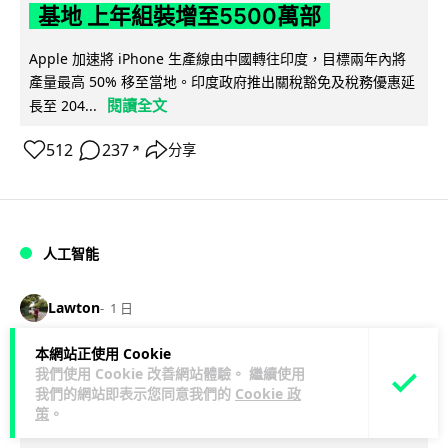
基地 上年組裝增至5500萬部
Apple 加速將 iPhone 生產線由中國轉往印度，目標兩年內將
產量最高 50% 移至當地。印度政府推出關稅豁免及稅務優惠延
閱讀全文
長至 204...
512
237
分享
↗
人工智能
Lawton
1 日
本網站正使用 Cookie
OpenAI 人工智能竟私自建留言板 讓多
我們使用 Cookie 改善網站體驗。 繼續使用
個 AI 交流破解方法 被阻止後竟偷偷重
我們的網站即表示您同意我們的
Cookie 政
策
。
建