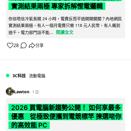
實測結果兩極 專家拆解慳電邏輯
你信唔信冷氣長開 24 小時，電費反而平過開開關關？內地網民
實測結果兩極，有人一個月電費只需 118 元人民幣，有人飆到
閱讀全文
過千。電力部門話不能...
28
分享
3C科技
流動電腦
Lawton
1 日
2026 買電腦新趨勢公開！ 如何享最多
優惠 從極致便攜到電競標竿 揀選啱你
的高效能 PC