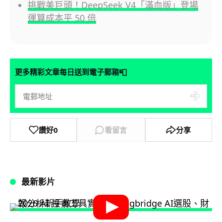
挑戰美巨頭！DeepSeek V4「滿血版」登場
運算成本平 50 倍
📮
更多精彩文章每日送到電子郵箱
讚好
0
看留言
分享
最新影片