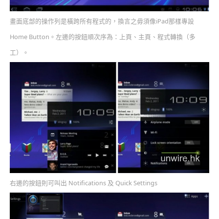
畫面底部的操作列是橫跨所有程式的，換言之毋須像iPad那樣專設
Home Button。左邊的按鈕順次序為：上頁、主頁、程式轉換（多
工）。
右邊的按鈕則可叫出 Notifications 及 Quick Settings