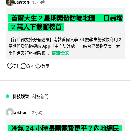
Lawton
15 小時
首爾大生 2 星期開發防曬地圖 一日暴增
2 萬人下載衝榜首
【行路都要揀好有遮陰】南韓首爾大學 23 歲學生劉敏俊利用 2
星期開發防曬導航 App「走向陰涼處」，結合建築物高度、太
閱讀全文
陽仰角及行道樹陰影...
71
3
分享
↗
科技娛樂
科技新聞
arthur
17 小時
冷氣 24 小時長開電費更平？內地網民