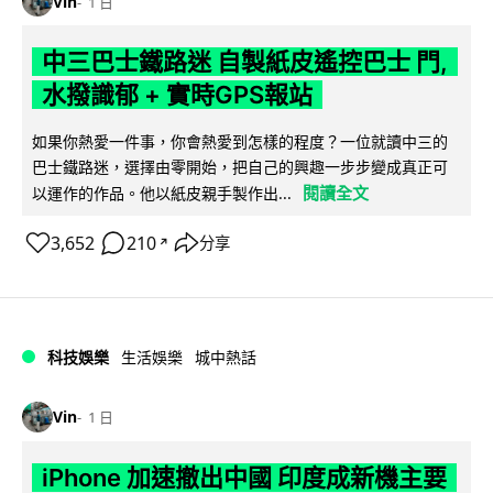
Vin
1 日
中三巴士鐵路迷 自製紙皮遙控巴士 門,
水撥識郁 + 實時GPS報站
如果你熱愛一件事，你會熱愛到怎樣的程度？一位就讀中三的
巴士鐵路迷，選擇由零開始，把自己的興趣一步步變成真正可
閱讀全文
以運作的作品。他以紙皮親手製作出...
3,652
210
分享
↗
科技娛樂
生活娛樂
城中熱話
Vin
1 日
iPhone 加速撤出中國 印度成新機主要