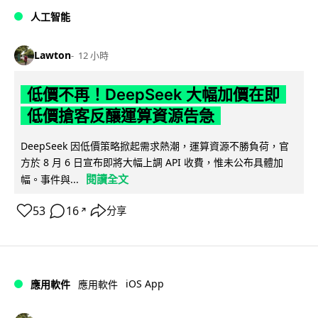
人工智能
Lawton
12 小時
低價不再！DeepSeek 大幅加價在即
低價搶客反釀運算資源告急
DeepSeek 因低價策略掀起需求熱潮，運算資源不勝負荷，官
方於 8 月 6 日宣布即將大幅上調 API 收費，惟未公布具體加
閱讀全文
幅。事件與...
53
16
分享
↗
iOS App
應用軟件
應用軟件