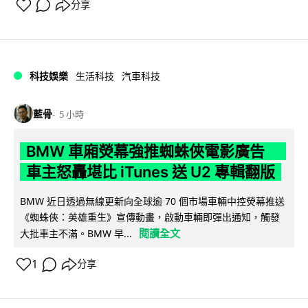
分享
科技娛樂
生活科技
汽車科技
藍骨
5 小時
BMW 車廂熒幕強推蜘蛛俠電影廣告
車主怒轟堪比 iTunes 送 U2 專輯翻版
BMW 近日透過無線更新向全球逾 70 個市場車輛中控熒幕推送
《蜘蛛俠：英雄重生》宣傳動畫，啟動車輛即彈出通知，觸發
閱讀全文
大批車主不滿。BMW 早...
1
分享