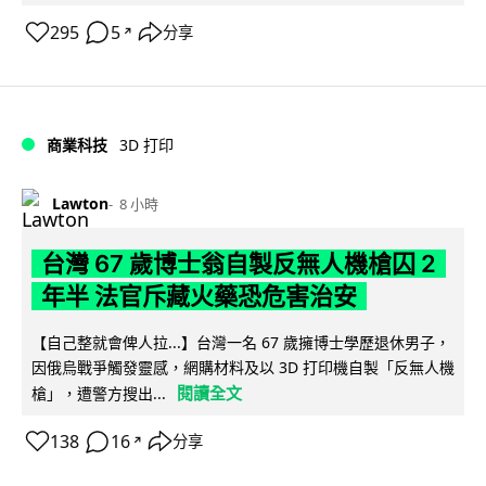
295
5
分享
↗
商業科技
3D 打印
Lawton
8 小時
台灣 67 歲博士翁自製反無人機槍囚 2
年半 法官斥藏火藥恐危害治安
【自己整就會俾人拉...】台灣一名 67 歲擁博士學歷退休男子，
因俄烏戰爭觸發靈感，網購材料及以 3D 打印機自製「反無人機
閱讀全文
槍」，遭警方搜出...
138
16
分享
↗