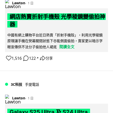
Lawton
1 日
網店熱賣折射手機殼 光學稜鏡變偷拍神
器
中國有網上購物平台近日熱賣「折射手機殼」，利用光學稜鏡
原理讓手機在熒幕關閉狀態下亦能側面偷拍，賣家更以暗示字
閱讀全文
眼宣傳供不法分子偷拍他人裙底
1,516
122
分享
↗
3C科技
手提電話
Lawton
1 日
Galaxy S25 Ultra 及 S24 Ultra