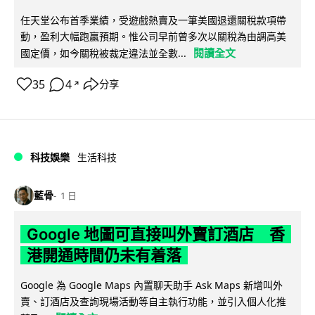
任天堂公布首季業績，受遊戲熱賣及一筆美國退還關稅款項帶
動，盈利大幅跑贏預期。惟公司早前曾多次以關稅為由調高美
閱讀全文
國定價，如今關稅被裁定違法並全數...
35
4
分享
↗
科技娛樂
生活科技
藍骨
1 日
Google 地圖可直接叫外賣訂酒店 香
港開通時間仍未有着落
Google 為 Google Maps 內置聊天助手 Ask Maps 新增叫外
賣、訂酒店及查詢現場活動等自主執行功能，並引入個人化推