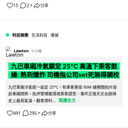
15
2
分享
↗
科技娛樂
生活科技
環保
Lawton
9 小時
九巴車廂冷氣鎖定 25°C 高溫下乘客鼓
譟: 熱到爆炸 司機指公司set死無得調校
九巴車廂冷氣統一設定 25°C，有乘客乘搭 60M 線期間拍片投
訴車廂悶熱，批評管理層漠視乘客感受，事件正值天文台錄得
閱讀全文
史上最高氣溫。翻查資料...
491
295
分享
↗