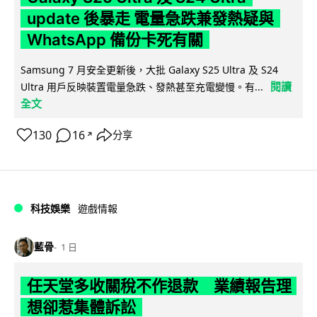
update 後暴走 電量急跌兼發熱疑與
WhatsApp 備份卡死有關
Samsung 7 月安全更新後，大批 Galaxy S25 Ultra 及 S24
閱讀
Ultra 用戶反映裝置電量急跌、發熱甚至充電變慢。有...
全文
130
16
分享
↗
科技娛樂
遊戲情報
藍骨
1 日
任天堂多收關稅不作退款 業績報告理
想卻惹集體訴訟