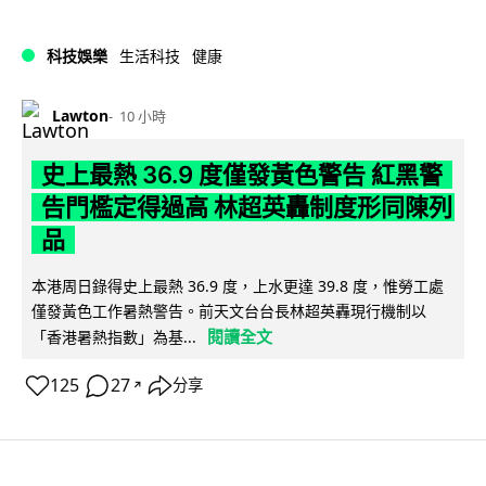
科技娛樂
生活科技
健康
Lawton
10 小時
史上最熱 36.9 度僅發黃色警告 紅黑警
告門檻定得過高 林超英轟制度形同陳列
品
本港周日錄得史上最熱 36.9 度，上水更達 39.8 度，惟勞工處
僅發黃色工作暑熱警告。前天文台台長林超英轟現行機制以
閱讀全文
「香港暑熱指數」為基...
125
27
分享
↗