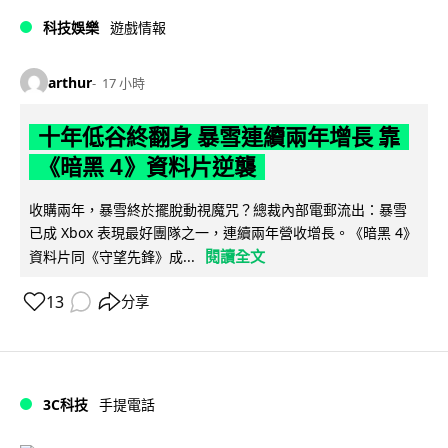
科技娛樂
遊戲情報
arthur
17 小時
十年低谷終翻身 暴雪連續兩年增長 靠
《暗黑 4》資料片逆襲
收購兩年，暴雪終於擺脫動視魔咒？總裁內部電郵流出：暴雪
已成 Xbox 表現最好團隊之一，連續兩年營收增長。《暗黑 4》
閱讀全文
資料片同《守望先鋒》成...
13
分享
3C科技
手提電話