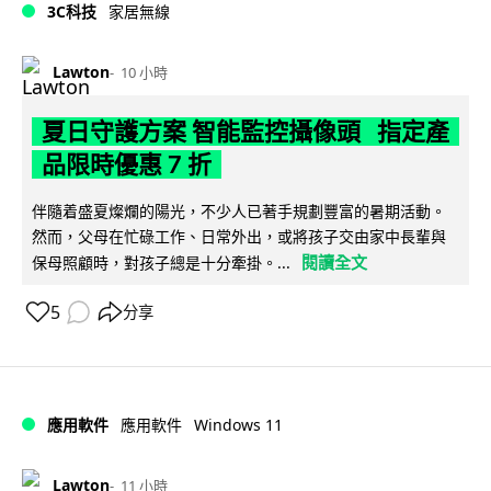
3C科技
家居無線
Lawton
10 小時
夏日守護方案 智能監控攝像頭 指定產
品限時優惠 7 折
伴隨着盛夏燦爛的陽光，不少人已著手規劃豐富的暑期活動。
然而，父母在忙碌工作、日常外出，或將孩子交由家中長輩與
閱讀全文
保母照顧時，對孩子總是十分牽掛。...
5
分享
Windows 11
應用軟件
應用軟件
Lawton
11 小時