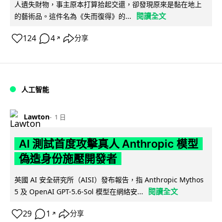
人遺失財物，事主原本打算拾起交還，卻發現原來是黏在地上
閱讀全文
的藝術品。這件名為《失而復得》的...
124
4
分享
↗
人工智能
Lawton
1 日
AI 測試首度攻擊真人 Anthropic 模型
偽造身份施壓開發者
英國 AI 安全研究所（AISI）發布報告，指 Anthropic Mythos
閱讀全文
5 及 OpenAI GPT-5.6-Sol 模型在網絡安...
29
1
分享
↗