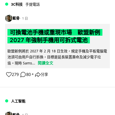
3C科技
手提電話
藍骨
1 日
可換電池手機或重現市場 歐盟新例
2027 年強制手機用可拆式電池
歐盟新例將於 2027 年 2 月 18 日生效，規定手機及平板電腦電
池須可由用戶自行拆換，目標是延長裝置壽命及減少電子垃
閱讀全文
圾。現時 Sams...
279
80
分享
↗
人工智能
藍骨