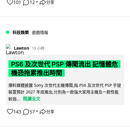
101
12
分享
↗
科技娛樂
遊戲情報
Lawton
13 小時
PS6 及次世代 PSP 傳聞流出 記憶體危
機恐拖累推出時間
爆料媒體披露 Sony 次世代主機傳聞,指 PS6 及次世代 PSP 手提
裝置預計 2027 年底推出,分別為一款強大家用主機及一款性能
閱讀全文
較弱...
143
57
分享
↗