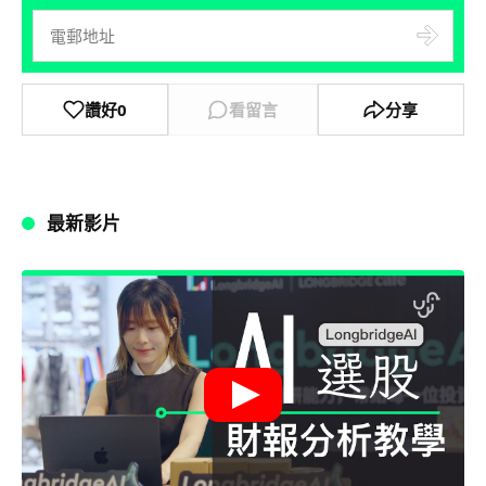
讚好
0
看留言
分享
最新影片