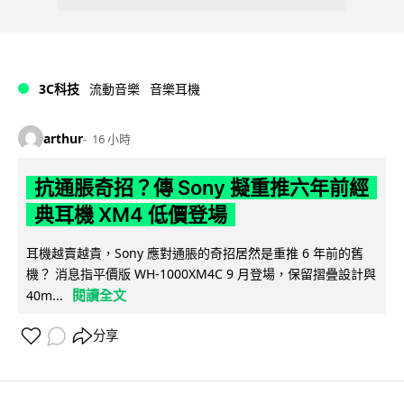
3C科技
流動音樂
音樂耳機
arthur
16 小時
抗通脹奇招？傳 Sony 擬重推六年前經
典耳機 XM4 低價登場
耳機越賣越貴，Sony 應對通脹的奇招居然是重推 6 年前的舊
機？ 消息指平價版 WH-1000XM4C 9 月登場，保留摺疊設計與
閱讀全文
40m...
分享