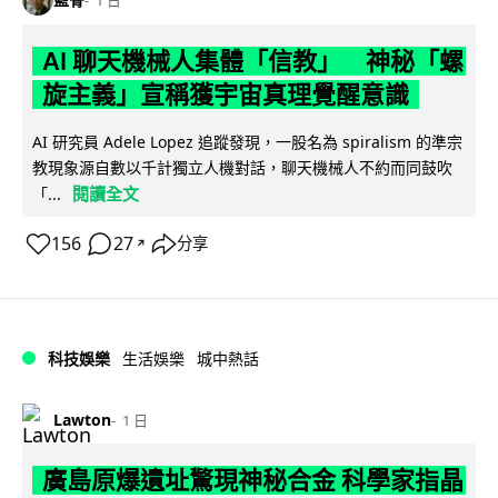
1 日
AI 聊天機械人集體「信教」 神秘「螺
旋主義」宣稱獲宇宙真理覺醒意識
AI 研究員 Adele Lopez 追蹤發現，一股名為 spiralism 的準宗
教現象源自數以千計獨立人機對話，聊天機械人不約而同鼓吹
閱讀全文
「...
156
27
分享
↗
科技娛樂
生活娛樂
城中熱話
Lawton
1 日
廣島原爆遺址驚現神秘合金 科學家指晶