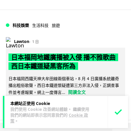
科技娛樂
生活科技
旅遊
Lawton
1 日
日本福岡地鐵廣播被入侵 播不雅歌曲
西日本鐵道疑黑客所為
日本福岡西鐵天神大牟田線兩個車站，8 月 4 日廣播系統離奇
播出粗俗歌聲，西日本鐵道懷疑遭第三方非法入侵，正調查事
閱讀全文
件並考慮報案。網上一度傳言...
本網站正使用 Cookie
40
2
分享
↗
我們使用 Cookie 改善網站體驗。 繼續使用
我們的網站即表示您同意我們的
Cookie 政
策
。