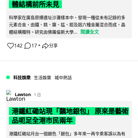
體結構前所未見
科學家在廣島原爆遺址沙灘樣本中，發現一種從未有記錄的多
元素合金，由鐵、鉻、鎳、錳、鉬及鋁六種金屬混合而成，晶
閱讀全文
體結構獨特。研究由佛羅倫斯大學...
142
17
分享
↗
科技娛樂
生活娛樂
城中熱話
Lawton
1 日
港鐵紅磡站現「黐地銀包」 原來是藝術
品呃足全港市民兩年
港鐵紅磡站月台一個銀色「銀包」多年來一再令乘客誤以為有