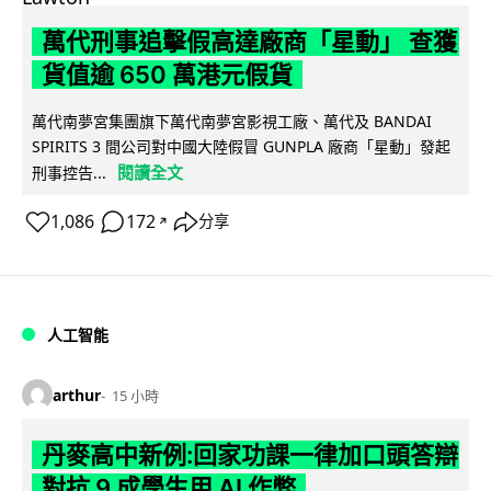
萬代刑事追擊假高達廠商「星動」 查獲
貨值逾 650 萬港元假貨
萬代南夢宮集團旗下萬代南夢宮影視工廠、萬代及 BANDAI
SPIRITS 3 間公司對中國大陸假冒 GUNPLA 廠商「星動」發起
閱讀全文
刑事控告...
1,086
172
分享
↗
人工智能
arthur
15 小時
丹麥高中新例:回家功課一律加口頭答辯
對抗 9 成學生用 AI 作弊