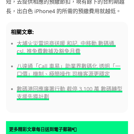
短，去提供相應的預繳節扣，現有餘下的合約期越
長，出白色 iPhone4 的所需的預繳費用就越低。
相關文章:
大埔火災電訊商送暖 和記, 中移動,數碼通,
csl. 推免費數據及豁免月費
八達通「Call 車易」助業界數碼化 透明「一
口價」機制、極簡操作 司機客源更穩定
數碼港回應廉署行動 截停 3,100 萬 數碼轉型
支援先導計劃
📮
更多精彩文章每日送到電子郵箱