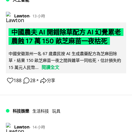
Lawton
13 小時
中國農夫 AI 開錯除草配方 AI 幻覺累老
農蝕 17 萬 150 畝芝麻苗一夜枯死
中國安徽滁州一名 67 歲農民按 AI 生成農藥配方為芝麻田除
草，結果 150 畝芝麻苗一夜之間與雜草一同枯死，估計損失約
閱讀全文
15 萬元人民幣...
188
28
分享
↗
科技娛樂
生活科技
玩具
Lawton
14 小時