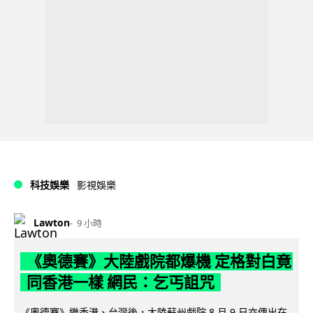
科技娛樂
影視娛樂
Lawton
9 小時
《奧德賽》大陸戲院都爆機 定格對白竟
同香港一樣 網民：乞丐詛咒
《奧德賽》繼香港、台灣後，大陸蘇州戲院 8 月 9 日亦傳出在