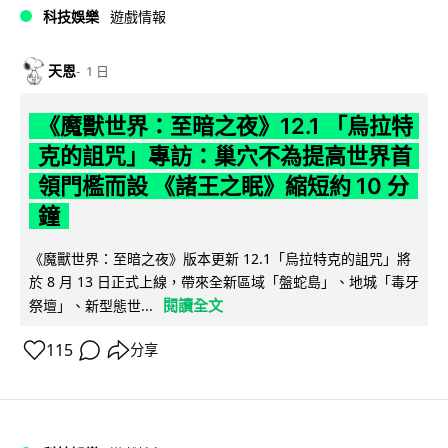
科技娛樂
遊戲情報
天恩
1 日
《魔獸世界：至暗之夜》12.1 「烏拉特
克的詛咒」專訪：巢穴不為提高世界首
領門檻而設 《諸王之眠》縮短約 10 分
鐘
《魔獸世界：至暗之夜》版本更新 12.1「烏拉特克的詛咒」將
於 8 月 13 日正式上線，帶來全新區域「盤蛇島」、地城「毒牙
閱讀全文
祭壇」、新型態世...
115
分享