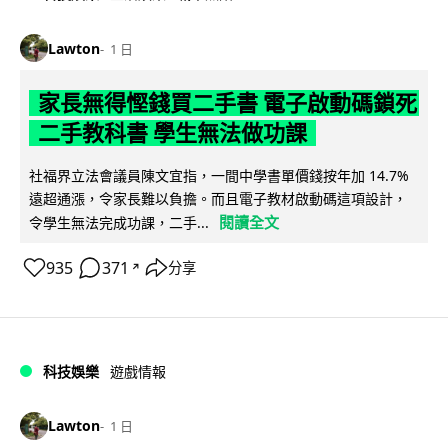
Lawton
1 日
家長無得慳錢買二手書 電子啟動碼鎖死
二手教科書 學生無法做功課
社福界立法會議員陳文宜指，一間中學書單價錢按年加 14.7%
遠超通漲，令家長難以負擔。而且電子教材啟動碼這項設計，
閱讀全文
令學生無法完成功課，二手...
935
371
分享
↗
科技娛樂
遊戲情報
Lawton
1 日