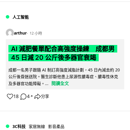
人工智能
arthur
12 小時
AI 減肥餐單配合高強度操練 成都男
45 日減 20 公斤後多器官衰竭
成都一名男子跟隨 AI 制訂高強度減脂計劃，45 日內減去約 20
公斤後昏迷送院。醫生診斷他患上尿源性膿毒症、膿毒性休克
閱讀全文
及多器官功能障礙。...
18
4
分享
↗
3C科技
家居無線
影音產品