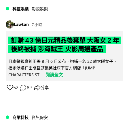
科技娛樂
影視娛樂
Lawton
7 小時
訂購 43 億日元精品後棄單 大阪女 2 年
後終被捕 涉海賊王,火影周邊產品
日本警視廳神田署 8 月 6 日公布，拘捕一名 32 歲大阪女子，
指她涉嫌在出版巨頭集英社旗下官方網店「JUMP
閱讀全文
CHARACTERS ST...
52
8
分享
↗
商業科技
資訊保安