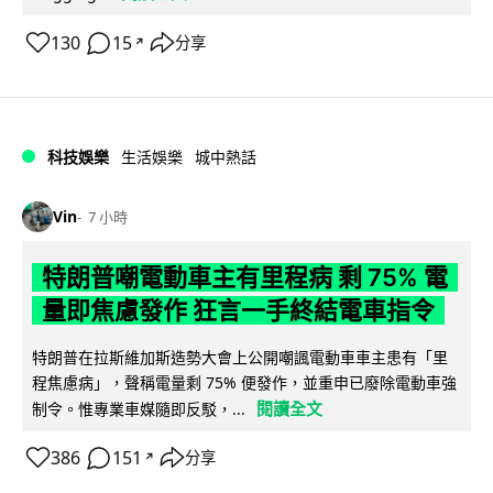
130
15
分享
↗
科技娛樂
生活娛樂
城中熱話
Vin
7 小時
特朗普嘲電動車主有里程病 剩 75% 電
量即焦慮發作 狂言一手終結電車指令
特朗普在拉斯維加斯造勢大會上公開嘲諷電動車車主患有「里
程焦慮病」，聲稱電量剩 75% 便發作，並重申已廢除電動車強
閱讀全文
制令。惟專業車媒隨即反駁，...
386
151
分享
↗