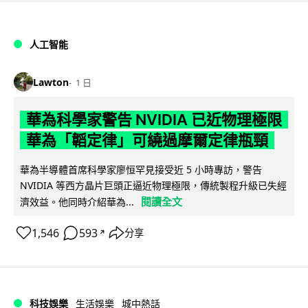
人工智能
Lawton
1 日
華為科學家警告 NVIDIA 已近物理極限
華為「韜定律」可繞過摩爾定律瓶頸
華為半導體首席科學家廖恒罕見接受近 5 小時專訪，警告
NVIDIA 等西方晶片巨頭正逼近物理極限，傳統製程升級已失經
閱讀全文
濟效益。他同時介紹華為...
1,546
593
分享
↗
科技娛樂
生活娛樂
城中熱話