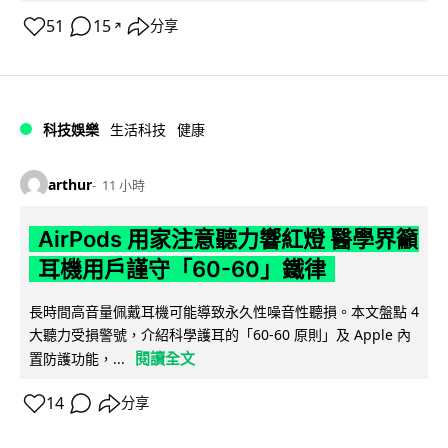
51
15
分享
↗
科技娛樂
生活科技
健康
arthur
11 小時
AirPods 用家注意聽力響紅燈 醫學界籲
耳機用戶謹守「60-60」鐵律
長時間高音量佩戴耳機可能導致永久性噪音性聽損。本文盤點 4
大聽力受損警號，介紹科學護耳的「60-60 原則」及 Apple 內
閱讀全文
置防護功能，...
14
分享