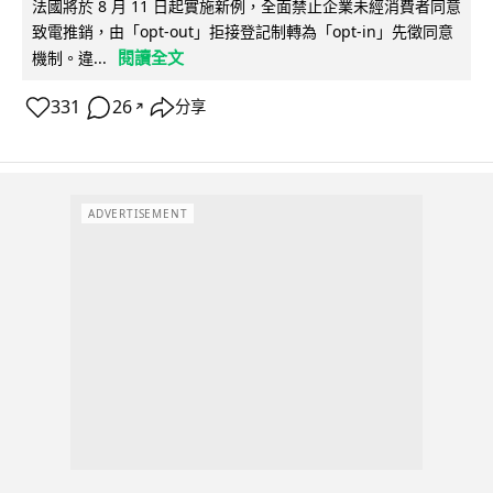
法國將於 8 月 11 日起實施新例，全面禁止企業未經消費者同意
致電推銷，由「opt-out」拒接登記制轉為「opt-in」先徵同意
閱讀全文
機制。違...
331
26
分享
↗
ADVERTISEMENT