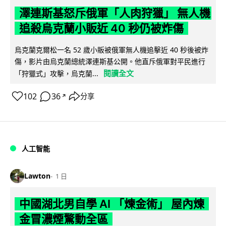
澤連斯基怒斥俄軍「人肉狩獵」 無人機
追殺烏克蘭小販近 40 秒仍被炸傷
烏克蘭克爾松一名 52 歲小販被俄軍無人機追擊近 40 秒後被炸
傷，影片由烏克蘭總統澤連斯基公開。他直斥俄軍對平民進行
閱讀全文
「狩獵式」攻擊，烏克蘭...
102
36
分享
↗
人工智能
Lawton
1 日
中國湖北男自學 AI 「煉金術」 屋內煉
金冒濃煙驚動全區