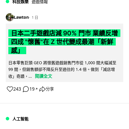
科技娛樂
遊戲情報
Lawton
1 日
日本二手遊戲店減 90% 門市 業績反增
四成 "懷舊"在 Z 世代變成最潮「新鮮
感」
日本零售巨頭 GEO 將懷舊遊戲銷售門市從 1,000 間大幅減至
99 間，但銷售額卻不降反升至過往的 1.4 倍。做到「減店增
閱讀全文
收」奇蹟，...
243
19
分享
↗
人工智能