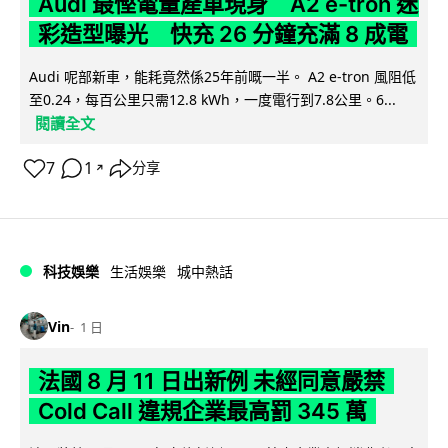
Audi 最慳電量產車現身 A2 e-tron 迷
彩造型曝光 快充 26 分鐘充滿 8 成電
Audi 呢部新車，能耗竟然係25年前嘅一半。 A2 e-tron 風阻低
至0.24，每百公里只需12.8 kWh，一度電行到7.8公里。6...
閱讀全文
7
1
分享
↗
科技娛樂
生活娛樂
城中熱話
Vin
1 日
法國 8 月 11 日出新例 未經同意嚴禁
Cold Call 違規企業最高罰 345 萬