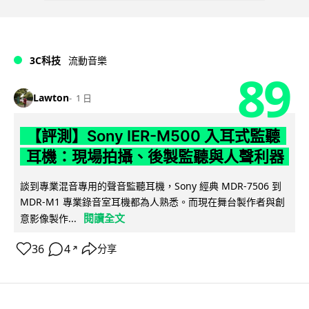
3C科技
流動音樂
89
Lawton
1 日
【評測】Sony IER-M500 入耳式監聽
耳機：現場拍攝、後製監聽與人聲利器
談到專業混音專用的聲音監聽耳機，Sony 經典 MDR-7506 到
MDR-M1 專業錄音室耳機都為人熟悉。而現在舞台製作者與創
閱讀全文
意影像製作...
36
4
分享
↗