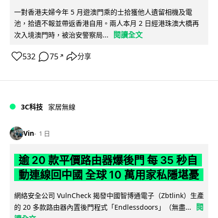
一對香港夫婦今年 5 月遊澳門乘的士拾獲他人遺留相機及電
池，拾遺不報並帶返香港自用。兩人本月 2 日經港珠澳大橋再
閱讀全文
次入境澳門時，被治安警察局...
532
75
分享
↗
3C科技
家居無線
Vin
1 日
逾 20 款平價路由器爆後門 每 35 秒自
動連線回中國 全球 10 萬用家私隱堪憂
網絡安全公司 VulnCheck 揭發中國智博通電子（Zbtlink）生產
閱
的 20 多款路由器內置後門程式「Endlessdoors」（無盡...