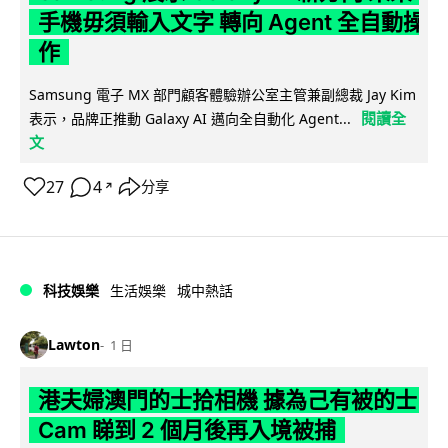
手機毋須輸入文字 轉向 Agent 全自動操
作
Samsung 電子 MX 部門顧客體驗辦公室主管兼副總裁 Jay Kim
閱讀全
表示，品牌正推動 Galaxy AI 邁向全自動化 Agent...
文
27
4
分享
↗
科技娛樂
生活娛樂
城中熱話
Lawton
1 日
港夫婦澳門的士拾相機 據為己有被的士
Cam 睇到 2 個月後再入境被捕