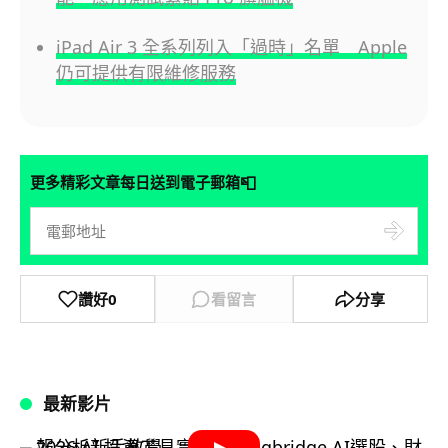
iPad Air 3 全系列列入「過時」名單 Apple
仍可提供有限維修服務
📮
更多精彩文章每日送到電子郵箱
讚好
0
看留言
分享
最新影片