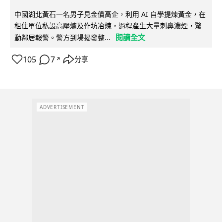
中國湖北黃石一名男子見金價高企，利用 AI 自學提煉黃金，在
租住單位私設高壓爐及作坊冶煉，過程產生大量刺鼻濃煙，驚
閱讀全文
動鄰居報警。警方到場揭發整...
105
7
分享
↗
ADVERTISEMENT