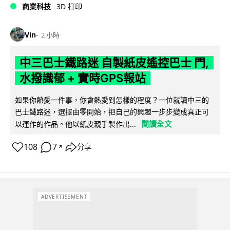
商業科技
3D 打印
Vin
2 小時
中三巴士鐵路迷 自製紙皮遙控巴士 門,
水撥識郁 + 實時GPS報站
如果你熱愛一件事，你會熱愛到怎樣的程度？一位就讀中三的
巴士鐵路迷，選擇由零開始，把自己的興趣一步步變成真正可
閱讀全文
以運作的作品。他以紙皮親手製作出...
108
7
分享
↗
ADVERTISEMENT