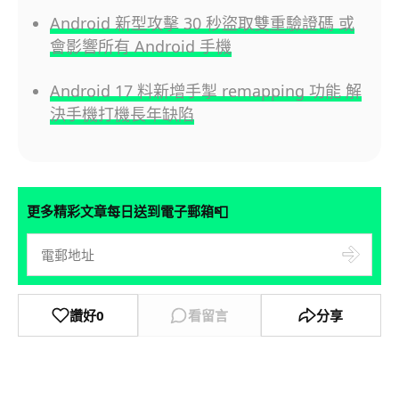
Android 新型攻擊 30 秒盜取雙重驗證碼 或
會影響所有 Android 手機
Android 17 料新增手掣 remapping 功能 解
決手機打機長年缺陷
📮
更多精彩文章每日送到電子郵箱
讚好
0
看留言
分享