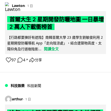
Lawton
1 日
首爾大生 2 星期開發防曬地圖 一日暴增
2 萬人下載衝榜首
【行路都要揀好有遮陰】南韓首爾大學 23 歲學生劉敏俊利用 2
星期開發防曬導航 App「走向陰涼處」，結合建築物高度、太
閱讀全文
陽仰角及行道樹陰影...
97
4
分享
↗
科技娛樂
科技新聞
arthur
1 日