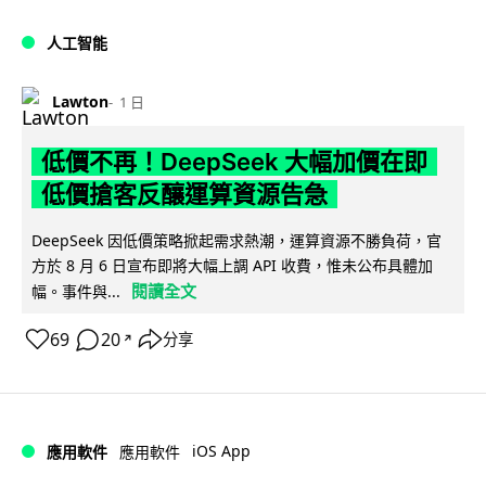
人工智能
Lawton
1 日
低價不再！DeepSeek 大幅加價在即
低價搶客反釀運算資源告急
DeepSeek 因低價策略掀起需求熱潮，運算資源不勝負荷，官
方於 8 月 6 日宣布即將大幅上調 API 收費，惟未公布具體加
閱讀全文
幅。事件與...
69
20
分享
↗
iOS App
應用軟件
應用軟件