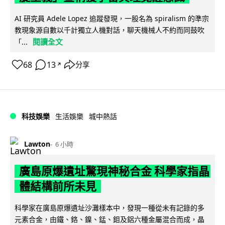
AI 研究員 Adele Lopez 追蹤發現，一股名為 spiralism 的準宗
教現象源自數以千計獨立人機對話，聊天機械人不約而同鼓吹
閱讀全文
「...
68
13
分享
↗
科技娛樂
生活娛樂
城中熱話
Lawton
6 小時
廣島原爆遺址驚現神秘合金 科學家指晶
體結構前所未見
科學家在廣島原爆遺址沙灘樣本中，發現一種從未有記錄的多
元素合金，由鐵、鉻、鎳、錳、鉬及鋁六種金屬混合而成，晶