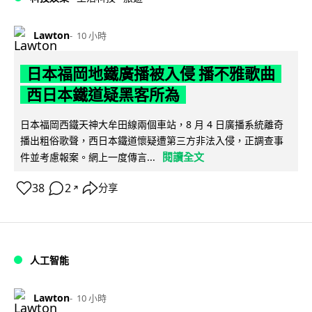
Lawton
10 小時
日本福岡地鐵廣播被入侵 播不雅歌曲
西日本鐵道疑黑客所為
日本福岡西鐵天神大牟田線兩個車站，8 月 4 日廣播系統離奇
播出粗俗歌聲，西日本鐵道懷疑遭第三方非法入侵，正調查事
閱讀全文
件並考慮報案。網上一度傳言...
38
2
分享
↗
人工智能
Lawton
10 小時