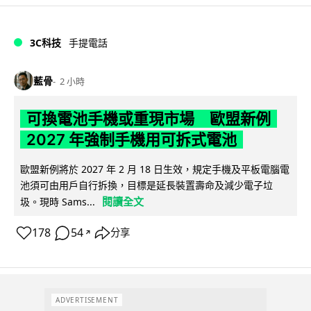
3C科技
手提電話
藍骨
2 小時
可換電池手機或重現市場 歐盟新例
2027 年強制手機用可拆式電池
歐盟新例將於 2027 年 2 月 18 日生效，規定手機及平板電腦電
池須可由用戶自行拆換，目標是延長裝置壽命及減少電子垃
閱讀全文
圾。現時 Sams...
178
54
分享
↗
ADVERTISEMENT