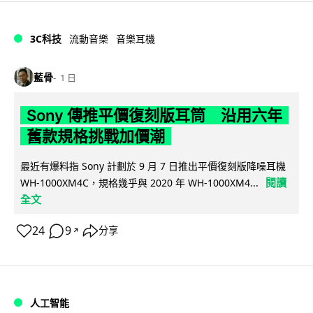
3C科技
流動音樂
音樂耳機
藍骨
1 日
Sony 傳推平價復刻版耳筒 沿用六年
舊款規格挑戰加價潮
最近有爆料指 Sony 計劃於 9 月 7 日推出平價復刻版降噪耳機
閱讀
WH-1000XM4C，規格幾乎與 2020 年 WH-1000XM4...
全文
24
9
分享
↗
人工智能