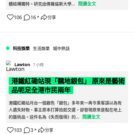
閱讀全文
體結構獨特。研究由佛羅倫斯大學...
106
16
分享
↗
科技娛樂
生活娛樂
城中熱話
Lawton
7 小時
港鐵紅磡站現「黐地銀包」 原來是藝術
品呃足全港市民兩年
港鐵紅磡站月台一個銀色「銀包」多年來一再令乘客誤以為有
人遺失財物，事主原本打算拾起交還，卻發現原來是黏在地上
閱讀全文
的藝術品。這件名為《失而復得》的...
103
3
分享
↗