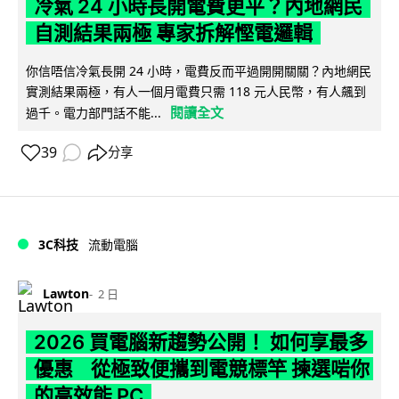
冷氣 24 小時長開電費更平？內地網民
自測結果兩極 專家拆解慳電邏輯
你信唔信冷氣長開 24 小時，電費反而平過開開關關？內地網民
實測結果兩極，有人一個月電費只需 118 元人民幣，有人飆到
閱讀全文
過千。電力部門話不能...
39
分享
3C科技
流動電腦
Lawton
2 日
2026 買電腦新趨勢公開！ 如何享最多
優惠 從極致便攜到電競標竿 揀選啱你
的高效能 PC