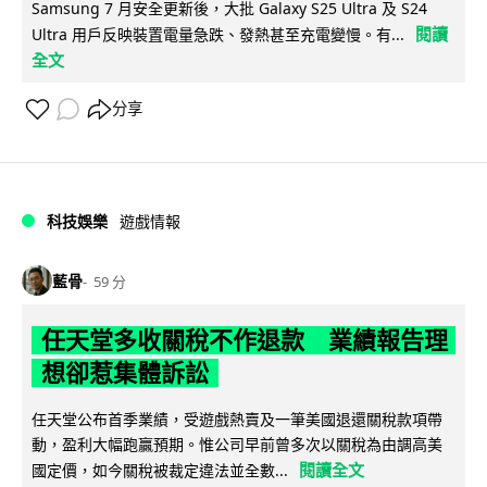
Samsung 7 月安全更新後，大批 Galaxy S25 Ultra 及 S24
閱讀
Ultra 用戶反映裝置電量急跌、發熱甚至充電變慢。有...
全文
分享
科技娛樂
遊戲情報
藍骨
59 分
任天堂多收關稅不作退款 業績報告理
想卻惹集體訴訟
任天堂公布首季業績，受遊戲熱賣及一筆美國退還關稅款項帶
動，盈利大幅跑贏預期。惟公司早前曾多次以關稅為由調高美
閱讀全文
國定價，如今關稅被裁定違法並全數...