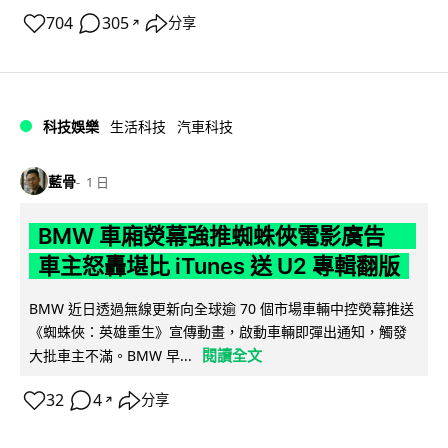
704
305
分享
↗
科技娛樂
生活科技
汽車科技
藍骨
1 日
BMW 車廂熒幕強推蜘蛛俠電影廣告
車主怒轟堪比 iTunes 送 U2 專輯翻版
BMW 近日透過無線更新向全球逾 70 個市場車輛中控熒幕推送
《蜘蛛俠：英雄重生》宣傳動畫，啟動車輛即彈出通知，觸發
閱讀全文
大批車主不滿。BMW 早...
32
4
分享
↗