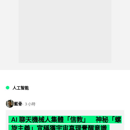
人工智能
藍骨
3 小時
AI 聊天機械人集體「信教」 神秘「螺
旋主義」宣稱獲宇宙真理覺醒意識