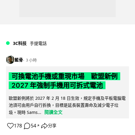
3C科技
手提電話
藍骨
3 小時
可換電池手機或重現市場 歐盟新例
2027 年強制手機用可拆式電池
歐盟新例將於 2027 年 2 月 18 日生效，規定手機及平板電腦電
池須可由用戶自行拆換，目標是延長裝置壽命及減少電子垃
閱讀全文
圾。現時 Sams...
178
54
分享
↗