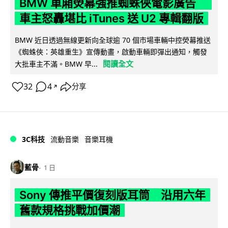
BMW 車廂熒幕強推蜘蛛俠電影廣告
車主怒轟堪比 iTunes 送 U2 專輯翻版
BMW 近日透過無線更新向全球逾 70 個市場車輛中控熒幕推送
《蜘蛛俠：英雄重生》宣傳動畫，啟動車輛即彈出通知，觸發
閱讀全文
大批車主不滿。BMW 早...
32
4
分享
↗
3C科技
流動音樂
音樂耳機
藍骨
1 日
Sony 傳推平價復刻版耳筒 沿用六年
舊款規格挑戰加價潮