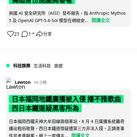
英國 AI 安全研究所（AISI）發布報告，指 Anthropic Mythos
閱讀全文
5 及 OpenAI GPT-5.6-Sol 模型在網絡安...
21
1
分享
↗
科技娛樂
生活科技
旅遊
Lawton
10 小時
日本福岡地鐵廣播被入侵 播不雅歌曲
西日本鐵道疑黑客所為
日本福岡西鐵天神大牟田線兩個車站，8 月 4 日廣播系統離奇
播出粗俗歌聲，西日本鐵道懷疑遭第三方非法入侵，正調查事
閱讀全文
件並考慮報案。網上一度傳言...