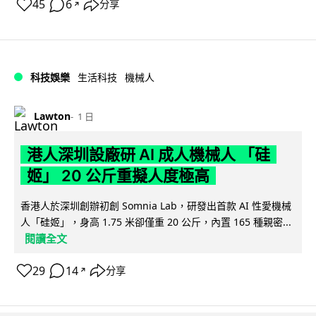
45
6
分享
↗
科技娛樂
生活科技
機械人
Lawton
1 日
港人深圳設廠研 AI 成人機械人 「硅
姬」 20 公斤重擬人度極高
香港人於深圳創辦初創 Somnia Lab，研發出首款 AI 性愛機械
人「硅姬」，身高 1.75 米卻僅重 20 公斤，內置 165 種親密...
閱讀全文
29
14
分享
↗