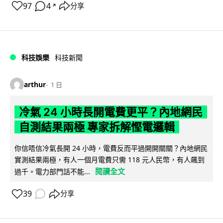
97
4
分享
↗
科技娛樂
科技新聞
arthur
1 日
冷氣 24 小時長開電費更平？內地網民
自測結果兩極 專家拆解慳電邏輯
你信唔信冷氣長開 24 小時，電費反而平過開開關關？內地網民
實測結果兩極，有人一個月電費只需 118 元人民幣，有人飆到
閱讀全文
過千。電力部門話不能...
39
分享