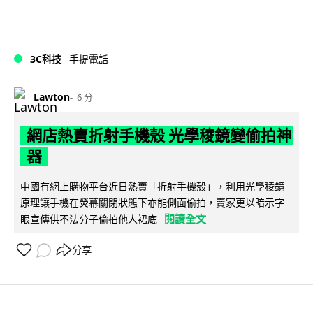
3C科技
手提電話
Lawton
6 分
網店熱賣折射手機殼 光學稜鏡變偷拍神
器
中國有網上購物平台近日熱賣「折射手機殼」，利用光學稜鏡
原理讓手機在熒幕關閉狀態下亦能側面偷拍，賣家更以暗示字
閱讀全文
眼宣傳供不法分子偷拍他人裙底
分享