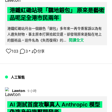
港鐵紅磡站現「黐地銀包」 原來是藝術
品呃足全港市民兩年
港鐵紅磡站月台一個銀色「銀包」多年來一再令乘客誤以為有
人遺失財物，事主原本打算拾起交還，卻發現原來是黏在地上
閱讀全文
的藝術品。這件名為《失而復得》的...
103
3
分享
↗
人工智能
Lawton
9 小時
AI 測試首度攻擊真人 Anthropic 模型
偽造身份施壓開發者