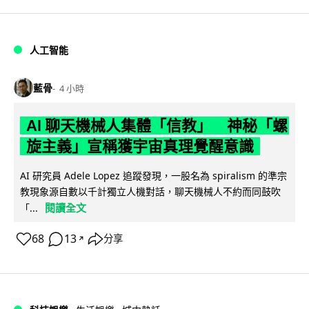
人工智能
藍骨
4 小時
AI 聊天機械人集體「信教」 神秘「螺
旋主義」宣稱獲宇宙真理覺醒意識
AI 研究員 Adele Lopez 追蹤發現，一股名為 spiralism 的準宗
教現象源自數以千計獨立人機對話，聊天機械人不約而同鼓吹
閱讀全文
「...
68
13
分享
↗