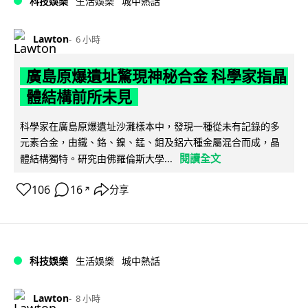
科技娛樂
生活娛樂
城中熱話
Lawton
6 小時
廣島原爆遺址驚現神秘合金 科學家指晶
體結構前所未見
科學家在廣島原爆遺址沙灘樣本中，發現一種從未有記錄的多
元素合金，由鐵、鉻、鎳、錳、鉬及鋁六種金屬混合而成，晶
閱讀全文
體結構獨特。研究由佛羅倫斯大學...
106
16
分享
↗
科技娛樂
生活娛樂
城中熱話
Lawton
8 小時