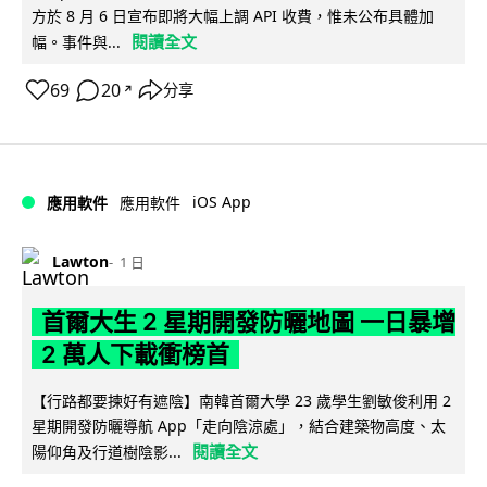
方於 8 月 6 日宣布即將大幅上調 API 收費，惟未公布具體加
閱讀全文
幅。事件與...
69
20
分享
↗
iOS App
應用軟件
應用軟件
Lawton
1 日
首爾大生 2 星期開發防曬地圖 一日暴增
2 萬人下載衝榜首
【行路都要揀好有遮陰】南韓首爾大學 23 歲學生劉敏俊利用 2
星期開發防曬導航 App「走向陰涼處」，結合建築物高度、太
閱讀全文
陽仰角及行道樹陰影...