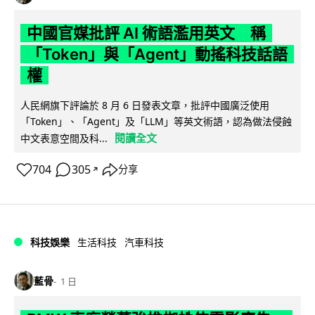
中國官媒批評 AI 術語濫用英文 稱
「Token」與「Agent」動搖科技話語
權
人民網旗下評論於 8 月 6 日發表文章，批評中國廣泛使用
「Token」、「Agent」及「LLM」等英文術語，認為做法侵蝕
閱讀全文
中文表意空間及科...
704
305
分享
↗
科技娛樂
生活科技
汽車科技
藍骨
1 日