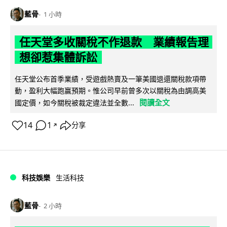
藍骨
1 小時
任天堂多收關稅不作退款 業績報告理
想卻惹集體訴訟
任天堂公布首季業績，受遊戲熱賣及一筆美國退還關稅款項帶
動，盈利大幅跑贏預期。惟公司早前曾多次以關稅為由調高美
閱讀全文
國定價，如今關稅被裁定違法並全數...
14
1
分享
↗
科技娛樂
生活科技
藍骨
2 小時