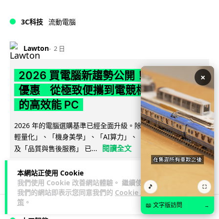
3C科技
流動電腦
Lawton
2 日
2026 買電腦新趨勢公開！ 如何享最多
×
優惠 從極致便攜到電競標竿 揀選啱你
的高效能 PC
2026 年的電腦選購基準已經全面升級。除了基本效能，「極致
輕量化」、「機身美學」、「AI算力」、「前瞻技術加持」以
閱讀全文
及「品質與售後服務」 已...
41
9
分享
↗
本網站正使用 Cookie
我們使用 Cookie 改善網站體驗。 繼續使用
🎵
⛶
我們的網站即表示您同意我們的
Cookie 政
策
。
📖 文字版訪問
→