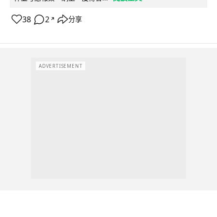
38
2
分享
↗
ADVERTISEMENT