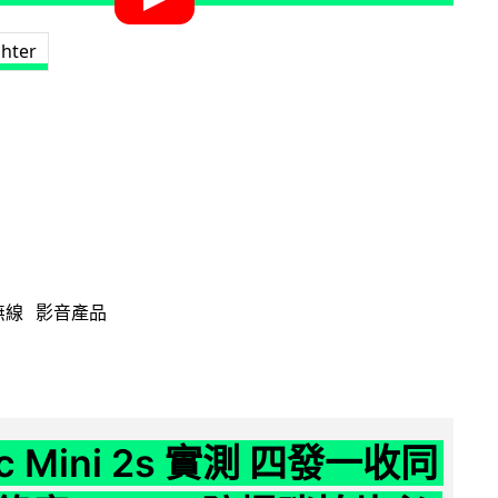
ghter
無線
影音產品
ic Mini 2s 實測 四發一收同