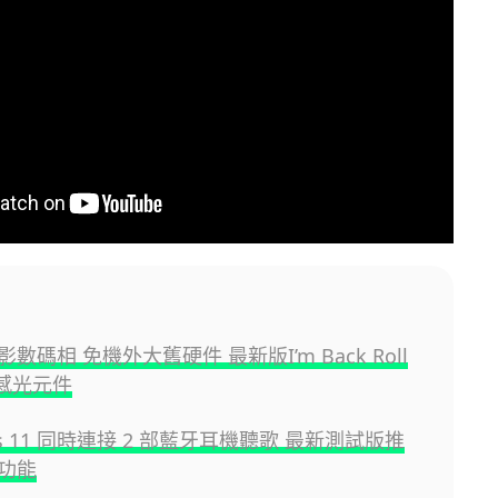
數碼相 免機外大舊硬件 最新版I’m Back Roll
C感光元件
ws 11 同時連接 2 部藍牙耳機聽歌 最新測試版推
功能