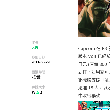
作者
天恩
Capcom 在 E3
版本 Volt 已經於
發佈日期
2011-06-29
日元 (原價 800
對打，讓用家可以
閱讀時間
2分鐘
街機般支援「亂入」
字體大小
鬼達 18 人，
A
A
A
中取得稱號。