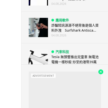
04.08.2026
應用軟件
詐騙短訊源源不絕背後是個人資
料外洩 Surfshark Antisca...
04.08.2026
汽車科技
Tesla 無預警推出兒童車 無電池
電機一樣秒殺 炒至約港幣39萬
04.08.2026
ADVERTISEMENT
iPhone app
歐盟再發功 Apple 終答應
iPhone 跨機剪貼簿將可貼 ...
04.08.2026