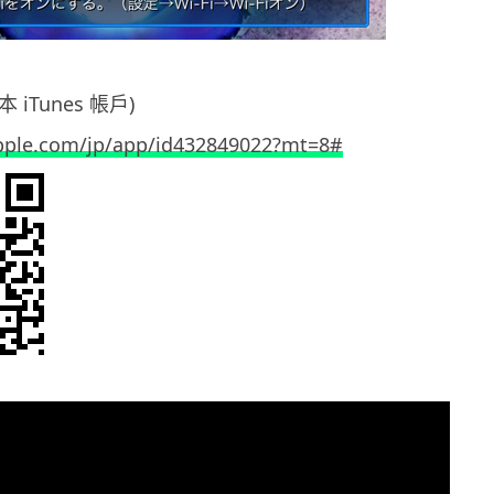
 iTunes 帳戶)
apple.com/jp/app/id432849022?mt=8#