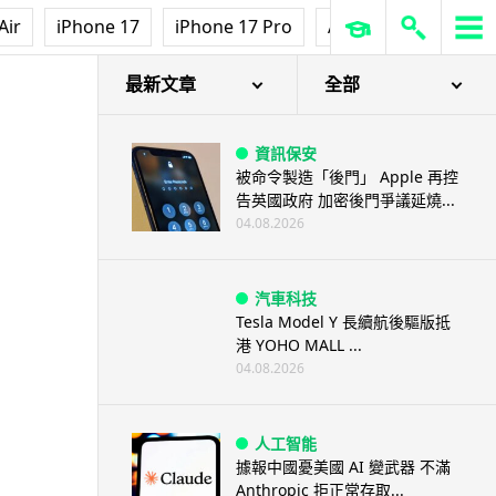
Air
iPhone 17
iPhone 17 Pro
AirPods Pro 3
Ap
最新文章
全部
資訊保安
被命令製造「後門」 Apple 再控
告英國政府 加密後門爭議延燒...
04.08.2026
汽車科技
Tesla Model Y 長續航後驅版抵
港 YOHO MALL ...
04.08.2026
人工智能
據報中國憂美國 AI 變武器 不滿
Anthropic 拒正常存取...