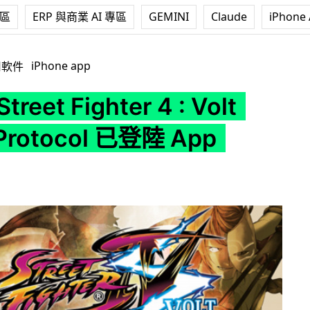
專區
ERP 與商業 AI 專區
GEMINI
Claude
iPhone 
ter 4 : Volt Battle Protocol 已登陸 App Store!
iPhone app
用軟件
reet Fighter 4 : Volt
 Protocol 已登陸 App