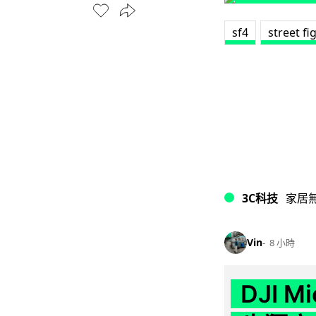
sf4
street fi
3C科技
家居
Vin
8 小時
DJI M