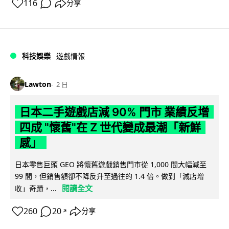
116
分享
科技娛樂
遊戲情報
Lawton
2 日
日本二手遊戲店減 90% 門市 業績反增
四成 "懷舊"在 Z 世代變成最潮「新鮮
感」
日本零售巨頭 GEO 將懷舊遊戲銷售門市從 1,000 間大幅減至
99 間，但銷售額卻不降反升至過往的 1.4 倍。做到「減店增
閱讀全文
收」奇蹟，...
260
20
分享
↗