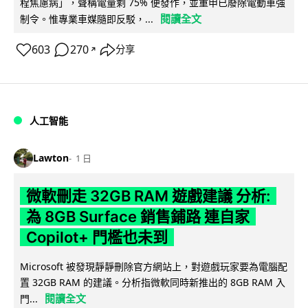
程焦慮病」，聲稱電量剩 75% 便發作，並重申已廢除電動車強
閱讀全文
制令。惟專業車媒隨即反駁，...
603
270
分享
↗
人工智能
Lawton
1 日
微軟刪走 32GB RAM 遊戲建議 分析:
為 8GB Surface 銷售鋪路 連自家
Copilot+ 門檻也未到
Microsoft 被發現靜靜刪除官方網站上，對遊戲玩家要為電腦配
置 32GB RAM 的建議。分析指微軟同時新推出的 8GB RAM 入
閱讀全文
門...