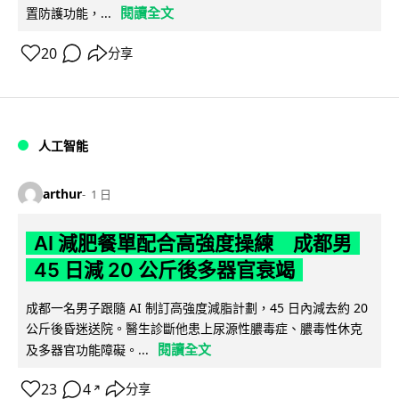
閱讀全文
置防護功能，...
20
分享
人工智能
arthur
1 日
AI 減肥餐單配合高強度操練 成都男
45 日減 20 公斤後多器官衰竭
成都一名男子跟隨 AI 制訂高強度減脂計劃，45 日內減去約 20
公斤後昏迷送院。醫生診斷他患上尿源性膿毒症、膿毒性休克
閱讀全文
及多器官功能障礙。...
23
4
分享
↗