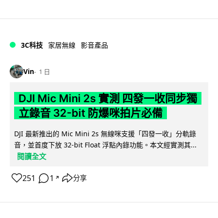
3C科技
家居無線
影音產品
Vin
1 日
DJI Mic Mini 2s 實測 四發一收同步獨
立錄音 32-bit 防爆咪拍片必備
DJI 最新推出的 Mic Mini 2s 無線咪支援「四發一收」分軌錄
音，並首度下放 32-bit Float 浮點內錄功能。本文經實測其...
閱讀全文
251
1
分享
↗