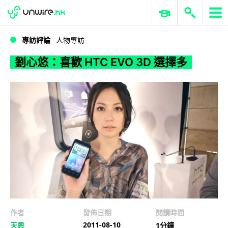
WWDC 2026
GenAI 與雲端科技專區
ERP 與商業 AI
劉心悠：喜歡 HTC EVO 3D 選擇多
專訪評論
人物專訪
劉心悠：喜歡 HTC EVO 3D 選擇多
作者
發佈日期
閱讀時間
2011-08-10
天恩
1分鐘