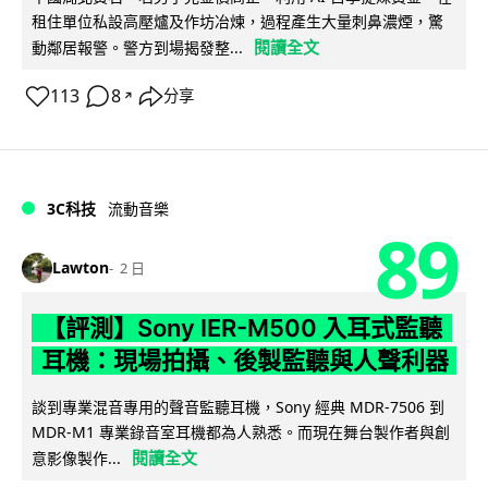
租住單位私設高壓爐及作坊冶煉，過程產生大量刺鼻濃煙，驚
閱讀全文
動鄰居報警。警方到場揭發整...
113
8
分享
↗
3C科技
流動音樂
89
Lawton
2 日
【評測】Sony IER-M500 入耳式監聽
耳機：現場拍攝、後製監聽與人聲利器
談到專業混音專用的聲音監聽耳機，Sony 經典 MDR-7506 到
MDR-M1 專業錄音室耳機都為人熟悉。而現在舞台製作者與創
閱讀全文
意影像製作...