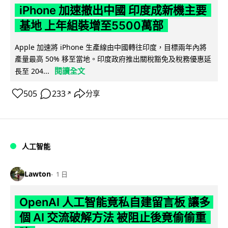
iPhone 加速撤出中國 印度成新機主要
基地 上年組裝增至5500萬部
Apple 加速將 iPhone 生產線由中國轉往印度，目標兩年內將
產量最高 50% 移至當地。印度政府推出關稅豁免及稅務優惠延
閱讀全文
長至 204...
505
233
分享
↗
人工智能
Lawton
1 日
OpenAI 人工智能竟私自建留言板 讓多
個 AI 交流破解方法 被阻止後竟偷偷重