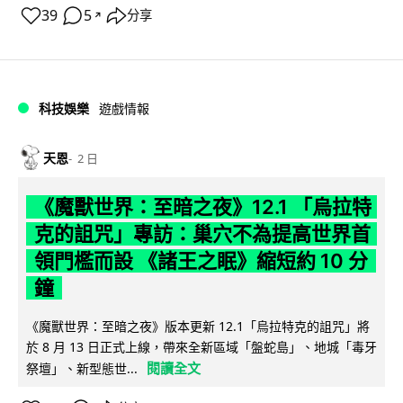
39
5
分享
↗
科技娛樂
遊戲情報
天恩
2 日
《魔獸世界：至暗之夜》12.1 「烏拉特
克的詛咒」專訪：巢穴不為提高世界首
領門檻而設 《諸王之眠》縮短約 10 分
鐘
《魔獸世界：至暗之夜》版本更新 12.1「烏拉特克的詛咒」將
於 8 月 13 日正式上線，帶來全新區域「盤蛇島」、地城「毒牙
閱讀全文
祭壇」、新型態世...