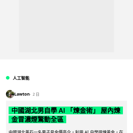
人工智能
Lawton
2 日
中國湖北男自學 AI 「煉金術」 屋內煉
金冒濃煙驚動全區
中國湖北黃石一名男子見金價高企，利用 AI 自學提煉黃金，在