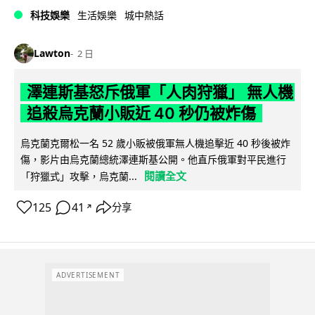
科技娛樂
生活娛樂
城中熱話
Lawton
2 日
澤連斯基怒斥俄軍「人肉狩獵」 無人機
追殺烏克蘭小販近 40 秒仍被炸傷
烏克蘭克爾松一名 52 歲小販被俄軍無人機追擊近 40 秒後被炸
傷，影片由烏克蘭總統澤連斯基公開。他直斥俄軍對平民進行
閱讀全文
「狩獵式」攻擊，烏克蘭...
125
41
分享
↗
ADVERTISEMENT