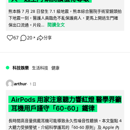
熊本縣 7 月 28 日發生 7.1 級地震，熊本綜合醫院手術室鏡頭拍
下地震一刻，醫護人員臨危不亂保護病人，更馬上開逃生門確
閱讀全文
保出口流通。片段...
67
20
分享
↗
科技娛樂
生活科技
健康
arthur
1 日
AirPods 用家注意聽力響紅燈 醫學界籲
耳機用戶謹守「60-60」鐵律
長時間高音量佩戴耳機可能導致永久性噪音性聽損。本文盤點 4
大聽力受損警號，介紹科學護耳的「60-60 原則」及 Apple 內