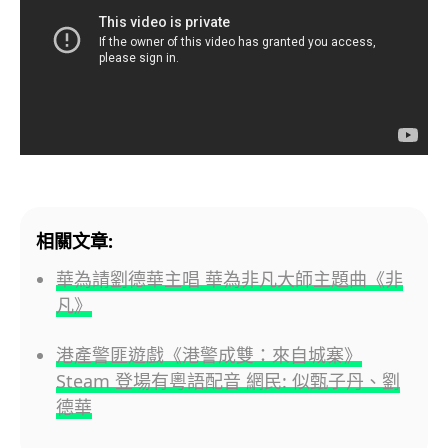
相關文章:
華為請劉德華主唱 華為非凡大師主題曲《非
凡》
港產警匪遊戲《港警成雙：來自城寨》
Steam 登場有粵語配音 網民: 似甄子丹、劉
德華