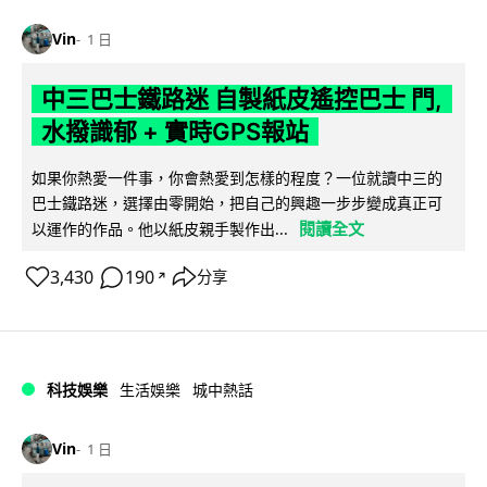
Vin
1 日
中三巴士鐵路迷 自製紙皮遙控巴士 門,
水撥識郁 + 實時GPS報站
如果你熱愛一件事，你會熱愛到怎樣的程度？一位就讀中三的
巴士鐵路迷，選擇由零開始，把自己的興趣一步步變成真正可
閱讀全文
以運作的作品。他以紙皮親手製作出...
3,430
190
分享
↗
科技娛樂
生活娛樂
城中熱話
Vin
1 日