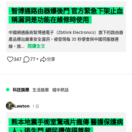
智博通路由器爆後門 官方緊急下架止血
稱漏洞是功能在維修時使用
中國網通廠商智博通電子（Zbtlink Electronics）旗下的路由器
產品爆出嚴重安全漏洞，被發現每 35 秒便會與中國伺服器連
閱讀全文
線，旗...
347
77
分享
↗
科技娛樂
生活娛樂
城中熱話
Lawton
1 日
熊本地震手術室驚魂片瘋傳 醫護保護病
人、逃生門 網民讚值得尊敬