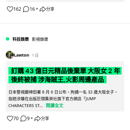
162
16
分享
↗
科技娛樂
影視娛樂
Lawton
1 日
訂購 43 億日元精品後棄單 大阪女 2 年
後終被捕 涉海賊王,火影周邊產品
日本警視廳神田署 8 月 6 日公布，拘捕一名 32 歲大阪女子，
指她涉嫌在出版巨頭集英社旗下官方網店「JUMP
閱讀全文
CHARACTERS ST...
70
9
分享
↗