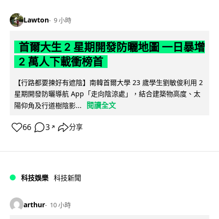
Lawton
9 小時
首爾大生 2 星期開發防曬地圖 一日暴增
2 萬人下載衝榜首
【行路都要揀好有遮陰】南韓首爾大學 23 歲學生劉敏俊利用 2
星期開發防曬導航 App「走向陰涼處」，結合建築物高度、太
閱讀全文
陽仰角及行道樹陰影...
66
3
分享
↗
科技娛樂
科技新聞
arthur
10 小時