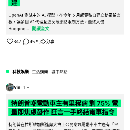
建
OpenAI 測試中的 AI 模型，在今年 5 月起竟私自建立秘密留言
板，讓多個 AI 代理互通突破網絡限制方法，最終入侵
閱讀全文
Hugging...
347
45
分享
↗
科技娛樂
生活娛樂
城中熱話
Vin
1 日
特朗普嘲電動車主有里程病 剩 75% 電
量即焦慮發作 狂言一手終結電車指令
特朗普在拉斯維加斯造勢大會上公開嘲諷電動車車主患有「里