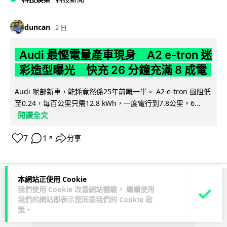
duncan
2 日
Audi 最慳電量產車現身 A2 e-tron 迷
彩造型曝光 快充 26 分鐘充滿 8 成電
Audi 呢部新車，能耗竟然係25年前嘅一半。 A2 e-tron 風阻低
至0.24，每百公里只需12.8 kWh，一度電行到7.8公里。6...
閱讀全文
7
1
分享
↗
本網站正使用 Cookie
ADVERTISEMENT
我們使用 Cookie 改善網站體驗。 繼續使用
我們的網站即表示您同意我們的
Cookie 政
策
。