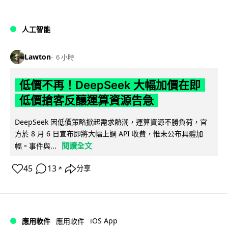
人工智能
Lawton
6 小時
低價不再！DeepSeek 大幅加價在即
低價搶客反釀運算資源告急
DeepSeek 因低價策略掀起需求熱潮，運算資源不勝負荷，官
方於 8 月 6 日宣布即將大幅上調 API 收費，惟未公布具體加
閱讀全文
幅。事件與...
45
13
分享
↗
iOS App
應用軟件
應用軟件