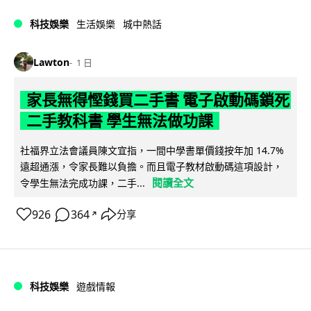
科技娛樂
生活娛樂
城中熱話
Lawton
1 日
家長無得慳錢買二手書 電子啟動碼鎖死
二手教科書 學生無法做功課
社福界立法會議員陳文宜指，一間中學書單價錢按年加 14.7%
遠超通漲，令家長難以負擔。而且電子教材啟動碼這項設計，
閱讀全文
令學生無法完成功課，二手...
926
364
分享
↗
科技娛樂
遊戲情報