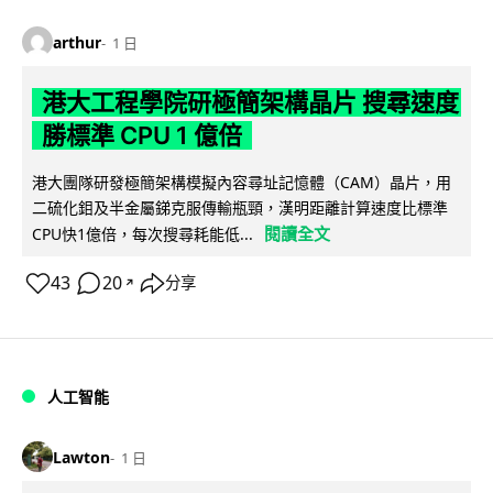
arthur
1 日
港大工程學院研極簡架構晶片 搜尋速度
勝標準 CPU 1 億倍
港大團隊研發極簡架構模擬內容尋址記憶體（CAM）晶片，用
二硫化鉬及半金屬銻克服傳輸瓶頸，漢明距離計算速度比標準
閱讀全文
CPU快1億倍，每次搜尋耗能低...
43
20
分享
↗
人工智能
Lawton
1 日