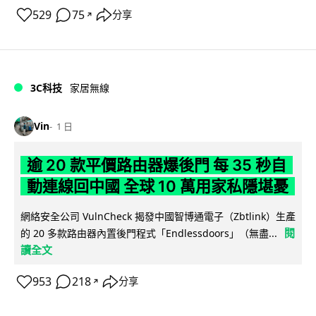
529
75
分享
↗
3C科技
家居無線
Vin
1 日
逾 20 款平價路由器爆後門 每 35 秒自
動連線回中國 全球 10 萬用家私隱堪憂
網絡安全公司 VulnCheck 揭發中國智博通電子（Zbtlink）生產
閱
的 20 多款路由器內置後門程式「Endlessdoors」（無盡...
讀全文
953
218
分享
↗