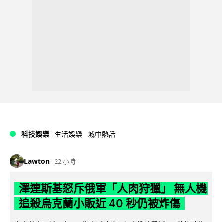
科技娛樂
生活娛樂
城中熱話
Lawton
22 小時
澤連斯基怒斥俄軍「人肉狩獵」 無人機
追殺烏克蘭小販近 40 秒仍被炸傷