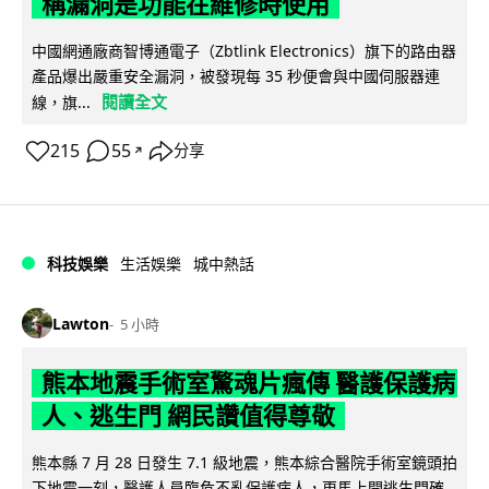
稱漏洞是功能在維修時使用
中國網通廠商智博通電子（Zbtlink Electronics）旗下的路由器
產品爆出嚴重安全漏洞，被發現每 35 秒便會與中國伺服器連
閱讀全文
線，旗...
215
55
分享
↗
科技娛樂
生活娛樂
城中熱話
Lawton
5 小時
熊本地震手術室驚魂片瘋傳 醫護保護病
人、逃生門 網民讚值得尊敬
熊本縣 7 月 28 日發生 7.1 級地震，熊本綜合醫院手術室鏡頭拍
下地震一刻，醫護人員臨危不亂保護病人，更馬上開逃生門確