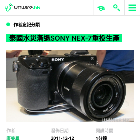
WWDC 2026
GenAI 與雲端科技專區
ERP 與商業 AI
泰國水災漸退SONY NEX-7重投生產
作者忘記分類
泰國水災漸退SONY NEX-7重投生產
作者
發佈日期
閱讀時間
2011-12-12
唐美鳳
1分鐘