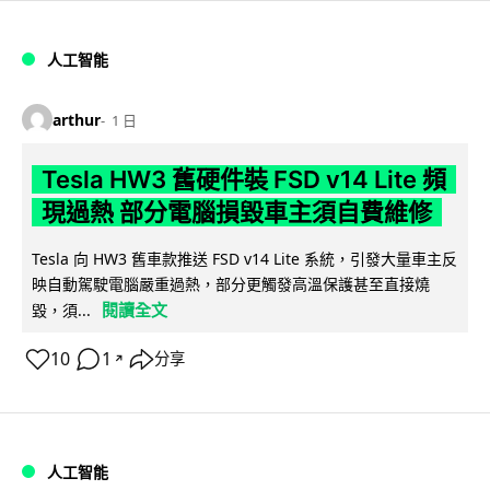
人工智能
arthur
1 日
Tesla HW3 舊硬件裝 FSD v14 Lite 頻
現過熱 部分電腦損毀車主須自費維修
Tesla 向 HW3 舊車款推送 FSD v14 Lite 系統，引發大量車主反
映自動駕駛電腦嚴重過熱，部分更觸發高溫保護甚至直接燒
閱讀全文
毀，須...
10
1
分享
↗
人工智能