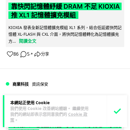
靠快閃記憶體紓緩 DRAM 不足 KIOXIA
推 XL1 記憶體擴充模組
KIOXIA 發表全新記憶體擴充模組 XL1 系列，結合低延遲快閃記
憶體 XL-FLASH 與 CXL 介面，將快閃記憶體轉化為記憶體擴充
閱讀全文
方...
86
5
分享
↗
商業科技
資訊保安
Lawton
1 日
本網站正使用 Cookie
我們使用 Cookie 改善網站體驗。 繼續使用
我們的網站即表示您同意我們的
Cookie 政
東華學院誤發取錄電郵 全數 11,139 名
策
。
申請人一度空歡喜 專家:人為疏忽+系統