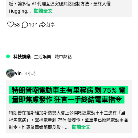
板，讓多個 AI 代理互通突破網絡限制方法，最終入侵
閱讀全文
Hugging...
58
10
分享
↗
科技娛樂
生活娛樂
城中熱話
Vin
4 小時
特朗普嘲電動車主有里程病 剩 75% 電
量即焦慮發作 狂言一手終結電車指令
特朗普在拉斯維加斯造勢大會上公開嘲諷電動車車主患有「里
程焦慮病」，聲稱電量剩 75% 便發作，並重申已廢除電動車強
閱讀全文
制令。惟專業車媒隨即反駁，...