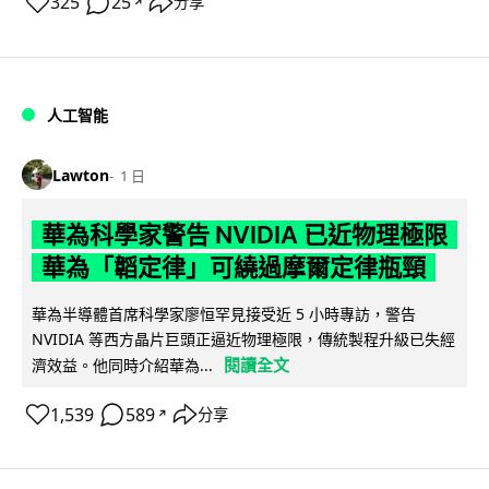
325
25
分享
↗
人工智能
Lawton
1 日
華為科學家警告 NVIDIA 已近物理極限
華為「韜定律」可繞過摩爾定律瓶頸
華為半導體首席科學家廖恒罕見接受近 5 小時專訪，警告
NVIDIA 等西方晶片巨頭正逼近物理極限，傳統製程升級已失經
閱讀全文
濟效益。他同時介紹華為...
1,539
589
分享
↗