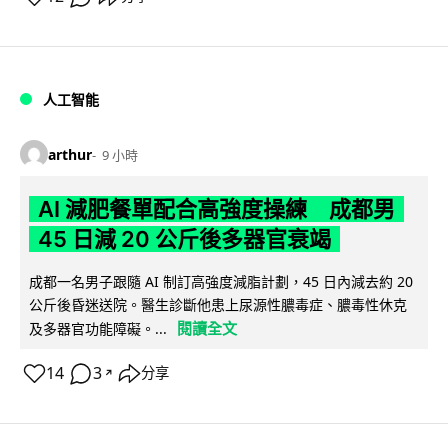
人工智能
arthur
9 小時
AI 減肥餐單配合高強度操練 成都男
45 日減 20 公斤後多器官衰竭
成都一名男子跟隨 AI 制訂高強度減脂計劃，45 日內減去約 20
公斤後昏迷送院。醫生診斷他患上尿源性膿毒症、膿毒性休克
閱讀全文
及多器官功能障礙。...
14
3
分享
↗