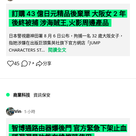
訂購 43 億日元精品後棄單 大阪女 2 年
後終被捕 涉海賊王,火影周邊產品
日本警視廳神田署 8 月 6 日公布，拘捕一名 32 歲大阪女子，
指她涉嫌在出版巨頭集英社旗下官方網店「JUMP
閱讀全文
CHARACTERS ST...
45
7
分享
↗
商業科技
資訊保安
Vin
5 小時
智博通路由器爆後門 官方緊急下架止血