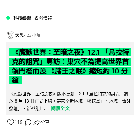
科技娛樂
遊戲情報
天恩
23 小時
《魔獸世界：至暗之夜》12.1 「烏拉特
克的詛咒」專訪：巢穴不為提高世界首
領門檻而設 《諸王之眠》縮短約 10 分
鐘
《魔獸世界：至暗之夜》版本更新 12.1「烏拉特克的詛咒」將
於 8 月 13 日正式上線，帶來全新區域「盤蛇島」、地城「毒牙
閱讀全文
祭壇」、新型態世...
115
分享