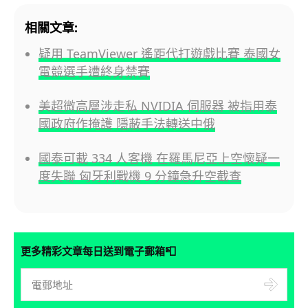
相關文章:
疑用 TeamViewer 遙距代打遊戲比賽 泰國女
電競選手遭終身禁賽
美超微高層涉走私 NVIDIA 伺服器 被指用泰
國政府作掩護 隱蔽手法轉送中俄
國泰可載 334 人客機 在羅馬尼亞上空懷疑一
度失聯 匈牙利戰機 9 分鐘急升空截查
📮
更多精彩文章每日送到電子郵箱