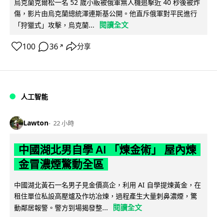
烏克蘭克爾松一名 52 歲小販被俄軍無人機追擊近 40 秒後被炸
傷，影片由烏克蘭總統澤連斯基公開。他直斥俄軍對平民進行
閱讀全文
「狩獵式」攻擊，烏克蘭...
100
36
分享
↗
人工智能
Lawton
22 小時
中國湖北男自學 AI 「煉金術」 屋內煉
金冒濃煙驚動全區
中國湖北黃石一名男子見金價高企，利用 AI 自學提煉黃金，在
租住單位私設高壓爐及作坊冶煉，過程產生大量刺鼻濃煙，驚
閱讀全文
動鄰居報警。警方到場揭發整...