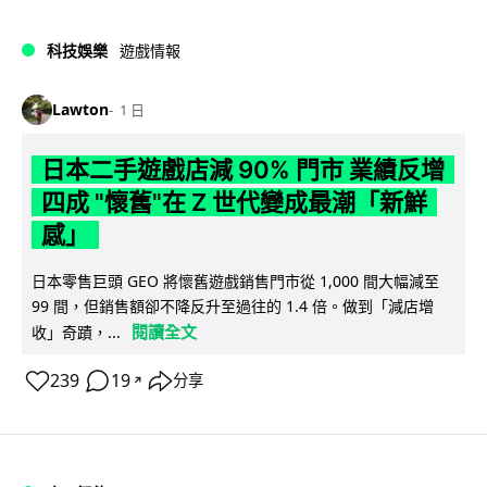
科技娛樂
遊戲情報
Lawton
1 日
日本二手遊戲店減 90% 門市 業績反增
四成 "懷舊"在 Z 世代變成最潮「新鮮
感」
日本零售巨頭 GEO 將懷舊遊戲銷售門市從 1,000 間大幅減至
99 間，但銷售額卻不降反升至過往的 1.4 倍。做到「減店增
閱讀全文
收」奇蹟，...
239
19
分享
↗