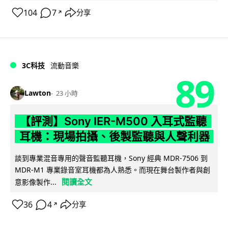
104
7
分享
↗
3C科技
流動音樂
89
Lawton
23 小時
【評測】Sony IER-M500 入耳式監聽
耳機：現場拍攝、後製監聽與人聲利器
談到專業混音專用的聲音監聽耳機，Sony 經典 MDR-7506 到
MDR-M1 專業錄音室耳機都為人熟悉。而現在舞台製作者與創
閱讀全文
意影像製作...
36
4
分享
↗