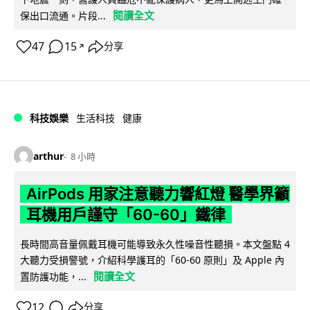
閱讀全文
保出口流通。片段...
47
15
分享
↗
科技娛樂
生活科技
健康
arthur
8 小時
AirPods 用家注意聽力響紅燈 醫學界籲
耳機用戶謹守「60-60」鐵律
長時間高音量佩戴耳機可能導致永久性噪音性聽損。本文盤點 4
大聽力受損警號，介紹科學護耳的「60-60 原則」及 Apple 內
閱讀全文
置防護功能，...
12
分享