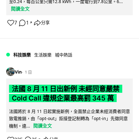
至0.24，每百公里只需12.8 kWh，一度電行到7.8公里。6...
閱讀全文
7
1
分享
↗
科技娛樂
生活娛樂
城中熱話
Vin
1 日
法國 8 月 11 日出新例 未經同意嚴禁
Cold Call 違規企業最高罰 345 萬
法國將於 8 月 11 日起實施新例，全面禁止企業未經消費者同意
致電推銷，由「opt-out」拒接登記制轉為「opt-in」先徵同意
閱讀全文
機制。違...