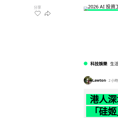
分享
科技娛樂
生
Lawton
2 小時
港人深
「硅姬