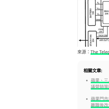
來源：
The Tele
相關文章:
蘋果、三
議營銷策
蘋果門市店
離職後改