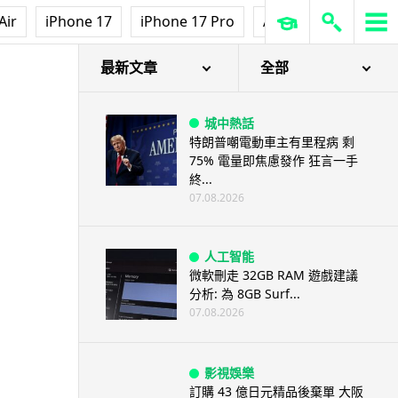
Air
iPhone 17
iPhone 17 Pro
AirPods Pro 3
Ap
最新文章
全部
城中熱話
特朗普嘲電動車主有里程病 剩
75% 電量即焦慮發作 狂言一手
終...
07.08.2026
人工智能
微軟刪走 32GB RAM 遊戲建議
分析: 為 8GB Surf...
07.08.2026
影視娛樂
訂購 43 億日元精品後棄單 大阪