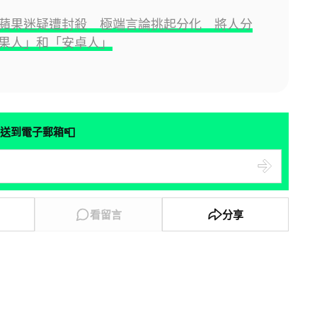
蘋果迷疑遭封殺 極端言論挑起分化 將人分
果人」和「安卓人」
📮
送到電子郵箱
看留言
分享