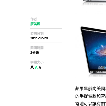
作者
唐美鳳
發佈日期
2011-12-29
閱讀時間
2分鐘
字體大小
A
A
A
蘋果早前向美國
的手提電腦和智
電池可以讓有關