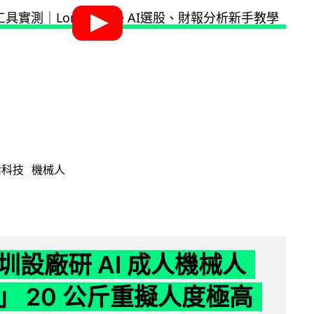
活科技
機械人
圳設廠研 AI 成人機械人
」 20 公斤重擬人度極高