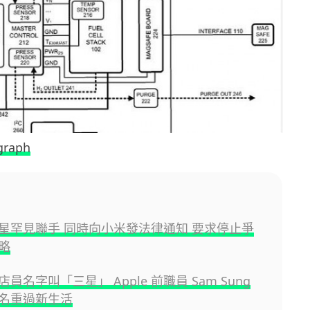
graph
星罕見聯手 同時向小米發法律通知 要求停止爭
略
員名字叫「三星」 Apple 前職員 Sam Sung
名重過新生活