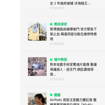
女 2 年後終被捕 涉海賊王...
07.08.2026
資訊保安
智博通路由器爆後門 官方緊急下
架止血 稱漏洞是功能在維修時使
用
07.08.2026
城中熱話
熊本地震手術室驚魂片瘋傳 醫護
保護病人、逃生門 網民讚值得
尊...
07.08.2026
健康
AirPods 用家注意聽力響紅燈 醫
學界籲耳機用戶謹守「60-60」...