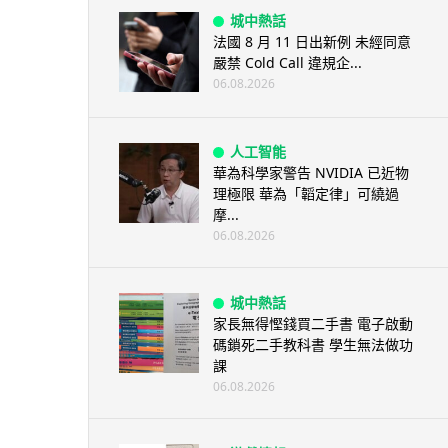
城中熱話
法國 8 月 11 日出新例 未經同意
嚴禁 Cold Call 違規企...
06.08.2026
人工智能
華為科學家警告 NVIDIA 已近物
理極限 華為「韜定律」可繞過
摩...
06.08.2026
城中熱話
家長無得慳錢買二手書 電子啟動
碼鎖死二手教科書 學生無法做功
課
06.08.2026