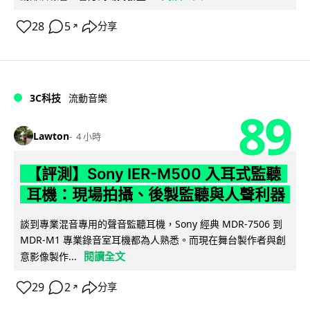
28
5
分享
↗
3C科技
流動音樂
89
Lawton
4 小時
【評測】Sony IER-M500 入耳式監聽
耳機：現場拍攝、後製監聽與人聲利器
談到專業混音專用的聲音監聽耳機，Sony 經典 MDR-7506 到
MDR-M1 專業錄音室耳機都為人熟悉。而現在舞台製作者與創
閱讀全文
意影像製作...
29
2
分享
↗