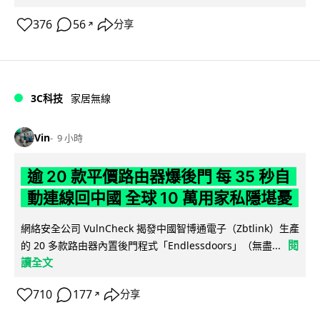
376
56
分享
↗
3C科技
家居無線
Vin
9 小時
逾 20 款平價路由器爆後門 每 35 秒自
動連線回中國 全球 10 萬用家私隱堪憂
網絡安全公司 VulnCheck 揭發中國智博通電子（Zbtlink）生產
閱
的 20 多款路由器內置後門程式「Endlessdoors」（無盡...
讀全文
710
177
分享
↗