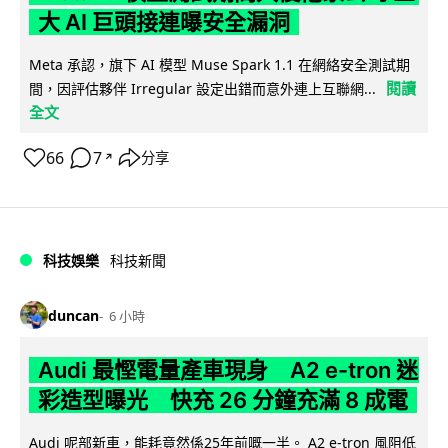
大 AI 巨頭接連曝安全漏洞
Meta 承認，旗下 AI 模型 Muse Spark 1.1 在網絡安全測試期
閱讀
間，因評估夥伴 Irregular 設定出錯而意外連上互聯網...
全文
66
7
分享
↗
科技娛樂
科技新聞
duncan
6 小時
Audi 最慳電量產車現身 A2 e-tron 迷
彩造型曝光 快充 26 分鐘充滿 8 成電
Audi 呢部新車，能耗竟然係25年前嘅一半。 A2 e-tron 風阻低