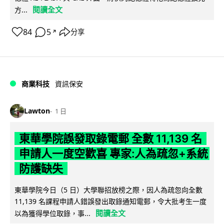
閱讀全文
方...
84
5
分享
↗
商業科技
資訊保安
Lawton
1 日
東華學院誤發取錄電郵 全數 11,139 名
申請人一度空歡喜 專家:人為疏忽+系統
防護缺失
東華學院今日（5 日）大學聯招放榜之際，因人為疏忽向全數
11,139 名課程申請人錯誤發出取錄通知電郵，令大批考生一度
閱讀全文
以為獲得學位取錄，事...