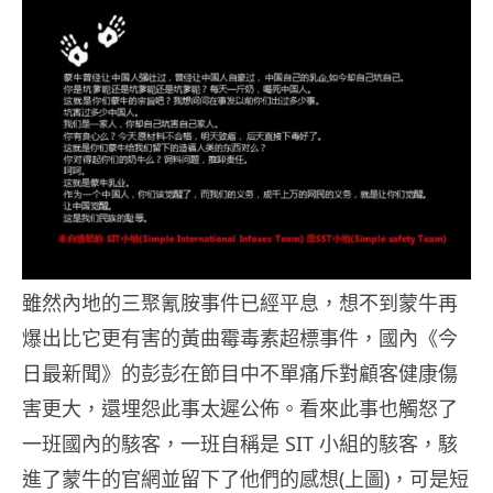
雖然內地的三聚氰胺事件已經平息，想不到蒙牛再
爆出比它更有害的黃曲霉毒素超標事件，國內《今
日最新聞》的彭彭在節目中不單痛斥對顧客健康傷
害更大，還埋怨此事太遲公佈。看來此事也觸怒了
一班國內的駭客，一班自稱是 SIT 小組的駭客，駭
進了蒙牛的官網並留下了他們的感想(上圖)，可是短