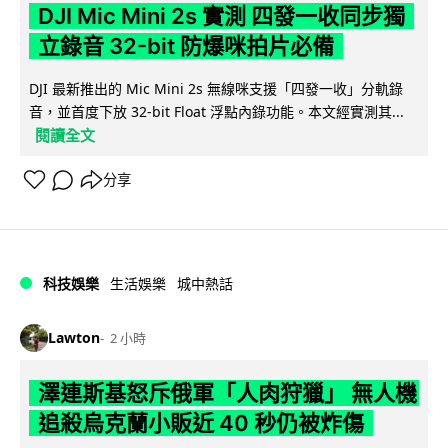
DJI Mic Mini 2s 實測 四發一收同步獨
立錄音 32-bit 防爆咪拍片必備
DJI 最新推出的 Mic Mini 2s 無線咪支援「四發一收」分軌錄
音，並首度下放 32-bit Float 浮點內錄功能。本文經實測其...
閱讀全文
分享
科技娛樂
生活娛樂
城中熱話
Lawton
2 小時
澤連斯基怒斥俄軍「人肉狩獵」 無人機
追殺烏克蘭小販近 40 秒仍被炸傷