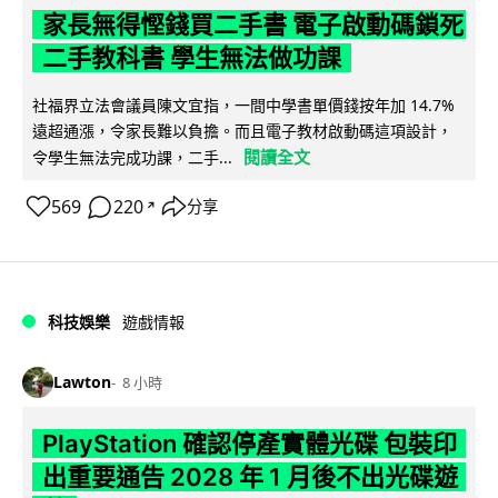
家長無得慳錢買二手書 電子啟動碼鎖死
二手教科書 學生無法做功課
社福界立法會議員陳文宜指，一間中學書單價錢按年加 14.7%
遠超通漲，令家長難以負擔。而且電子教材啟動碼這項設計，
閱讀全文
令學生無法完成功課，二手...
569
220
分享
↗
科技娛樂
遊戲情報
Lawton
8 小時
PlayStation 確認停產實體光碟 包裝印
出重要通告 2028 年 1 月後不出光碟遊