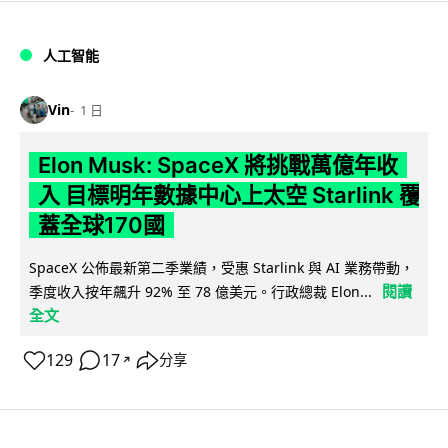
人工智能
Vin
1 日
Elon Musk: SpaceX 將挑戰萬億年收
入 目標明年數據中心上太空 Starlink 覆
蓋全球170國
SpaceX 公佈最新第二季業績，受惠 Starlink 與 AI 業務帶動，
閱讀
季度收入按年飆升 92% 至 78 億美元。行政總裁 Elon...
全文
129
17
分享
↗