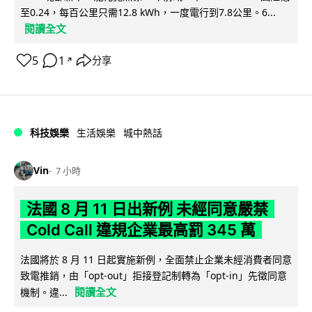
至0.24，每百公里只需12.8 kWh，一度電行到7.8公里。6...
閱讀全文
5
1
分享
↗
科技娛樂
生活娛樂
城中熱話
Vin
7 小時
法國 8 月 11 日出新例 未經同意嚴禁
Cold Call 違規企業最高罰 345 萬
法國將於 8 月 11 日起實施新例，全面禁止企業未經消費者同意
致電推銷，由「opt-out」拒接登記制轉為「opt-in」先徵同意
閱讀全文
機制。違...