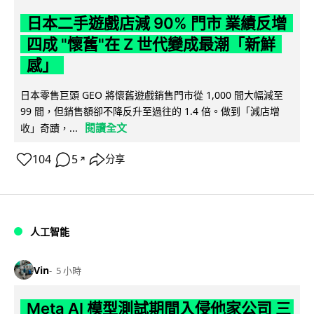
日本二手遊戲店減 90% 門市 業績反增
四成 "懷舊"在 Z 世代變成最潮「新鮮
感」
日本零售巨頭 GEO 將懷舊遊戲銷售門市從 1,000 間大幅減至
99 間，但銷售額卻不降反升至過往的 1.4 倍。做到「減店增
閱讀全文
收」奇蹟，...
104
5
分享
↗
人工智能
Vin
5 小時
Meta AI 模型測試期間入侵他家公司 三