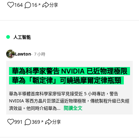
164
16
分享
↗
人工智能
Lawton
7 小時
華為科學家警告 NVIDIA 已近物理極限
華為「韜定律」可繞過摩爾定律瓶頸
華為半導體首席科學家廖恒罕見接受近 5 小時專訪，警告
NVIDIA 等西方晶片巨頭正逼近物理極限，傳統製程升級已失經
閱讀全文
濟效益。他同時介紹華為...
991
369
分享
↗