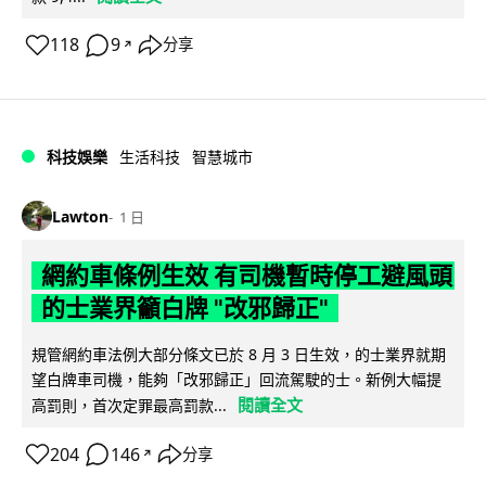
118
9
分享
↗
科技娛樂
生活科技
智慧城市
Lawton
1 日
網約車條例生效 有司機暫時停工避風頭
的士業界籲白牌 "改邪歸正"
規管網約車法例大部分條文已於 8 月 3 日生效，的士業界就期
望白牌車司機，能夠「改邪歸正」回流駕駛的士。新例大幅提
閱讀全文
高罰則，首次定罪最高罰款...
204
146
分享
↗