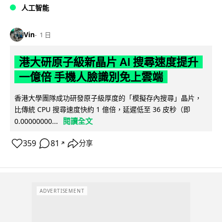
人工智能
Vin
1 日
港大研原子級新晶片 AI 搜尋速度提升
一億倍 手機人臉識別免上雲端
香港大學團隊成功研發原子級厚度的「模擬存內搜尋」晶片，
比傳統 CPU 搜尋速度快約 1 億倍，延遲低至 36 皮秒（即
閱讀全文
0.00000000...
359
81
分享
↗
ADVERTISEMENT