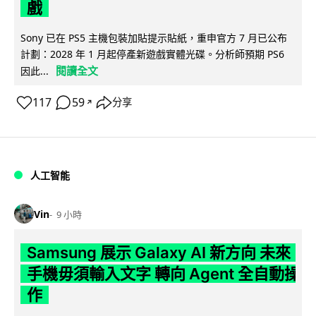
戲
Sony 已在 PS5 主機包裝加貼提示貼紙，重申官方 7 月已公布
計劃：2028 年 1 月起停產新遊戲實體光碟。分析師預期 PS6
閱讀全文
因此...
117
59
分享
↗
人工智能
Vin
9 小時
Samsung 展示 Galaxy AI 新方向 未來
手機毋須輸入文字 轉向 Agent 全自動操
作