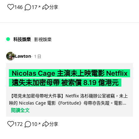
146
17
分享
↗
科技娛樂
影視娛樂
Lawton
1 日
Nicolas Cage 主演未上映電影 Netflix
遺失未加密母帶 被索償 8.19 億港元
【唔見未加密母帶咁大件事】Netflix 洛杉磯辦公室被竊，未上
映的 Nicolas Cage 電影《Fortitude》母帶亦告失蹤。電影...
閱讀全文
172
10
分享
↗