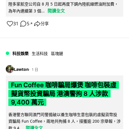
陸多家航空公司自 8 月 5 日起再度下調內陸航線燃油附加費，
閱讀全文
為年內連續第 3 個...
31
5
分享
↗
科技娛樂
生活科技
區塊鏈
Lawton
1 日
Fun Coffee 咖啡騙局爆煲 咖啡包裝虛
擬貨幣投資騙局 港澳警拘 8 人涉款
9,400 萬元
香港警方聯同澳門司警搗破以養生咖啡生意包裝的虛擬貨幣投
資騙局 Fun Coffee，兩地共拘捕 8 人，接獲逾 200 宗舉報，涉
閱讀全文
款 9,4...