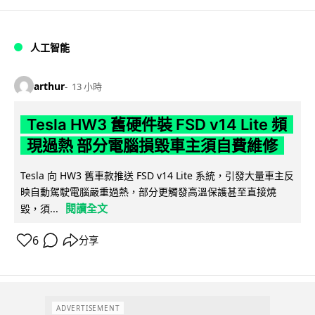
人工智能
arthur
13 小時
Tesla HW3 舊硬件裝 FSD v14 Lite 頻
現過熱 部分電腦損毀車主須自費維修
Tesla 向 HW3 舊車款推送 FSD v14 Lite 系統，引發大量車主反
映自動駕駛電腦嚴重過熱，部分更觸發高溫保護甚至直接燒
閱讀全文
毀，須...
6
分享
ADVERTISEMENT