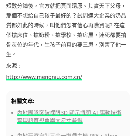
短數分鐘後，官方就把頁面還原。其實天下父母，
那個不想給自己孩子最好的？試問連大企業的奶品
質都如此的時候，叫他們怎有信心再購買呢? 在這
個搶床位、搶奶粉、搶學校、搶房屋，連死都要搶
骨灰位的年代，生孩子前真的要三思，別害了他一
生。
來源 :
http://www.mengniu.com.cn/
相關文章:
內地團隊突破裸眼3D 顯示瓶頸 AI 驅動技術
實現超寬視角與大尺寸兼得
內地玩家自製三合一遊戲主機 PS5、Xbox