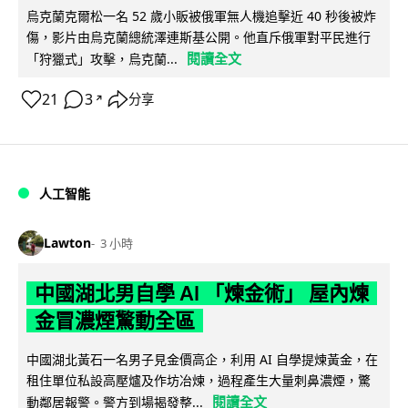
烏克蘭克爾松一名 52 歲小販被俄軍無人機追擊近 40 秒後被炸
傷，影片由烏克蘭總統澤連斯基公開。他直斥俄軍對平民進行
閱讀全文
「狩獵式」攻擊，烏克蘭...
21
3
分享
↗
人工智能
Lawton
3 小時
中國湖北男自學 AI 「煉金術」 屋內煉
金冒濃煙驚動全區
中國湖北黃石一名男子見金價高企，利用 AI 自學提煉黃金，在
租住單位私設高壓爐及作坊冶煉，過程產生大量刺鼻濃煙，驚
閱讀全文
動鄰居報警。警方到場揭發整...