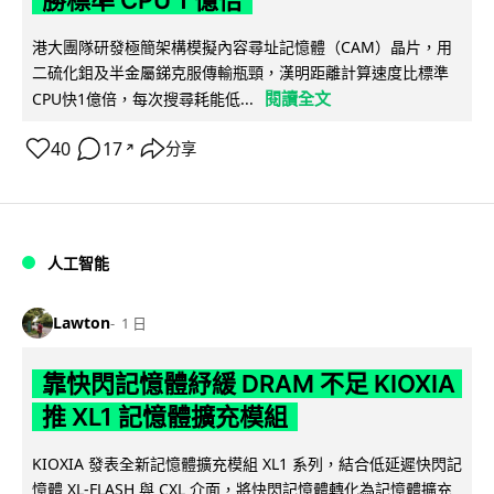
勝標準 CPU 1 億倍
港大團隊研發極簡架構模擬內容尋址記憶體（CAM）晶片，用
二硫化鉬及半金屬銻克服傳輸瓶頸，漢明距離計算速度比標準
閱讀全文
CPU快1億倍，每次搜尋耗能低...
40
17
分享
↗
人工智能
Lawton
1 日
靠快閃記憶體紓緩 DRAM 不足 KIOXIA
推 XL1 記憶體擴充模組
KIOXIA 發表全新記憶體擴充模組 XL1 系列，結合低延遲快閃記
憶體 XL-FLASH 與 CXL 介面，將快閃記憶體轉化為記憶體擴充