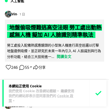
人工智能
Vin
1 日
地盤偷吸煙難逃高空法眼 勞工處出動熱
感無人機 擬加 AI 人臉識別精準執法
勞工處投入配備熱感應鏡頭的小型無人機進行高空巡邏以打擊
地盤違例吸煙，並正研究於未來一年內引入 AI 人臉識別與行為
閱讀全文
分析功能，結合三大技術進一...
246
55
分享
↗
本網站正使用 Cookie
我們使用 Cookie 改善網站體驗。 繼續使用
人工智能
我們的網站即表示您同意我們的
Cookie 政
策
。
Lawton
1 日