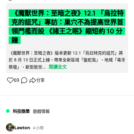
《魔獸世界：至暗之夜》12.1 「烏拉特
克的詛咒」專訪：巢穴不為提高世界首
領門檻而設 《諸王之眠》縮短約 10 分
鐘
《魔獸世界：至暗之夜》版本更新 12.1「烏拉特克的詛咒」將
於 8 月 13 日正式上線，帶來全新區域「盤蛇島」、地城「毒牙
閱讀全文
祭壇」、新型態世...
69
分享
科技娛樂
遊戲情報
Lawton
4 小時