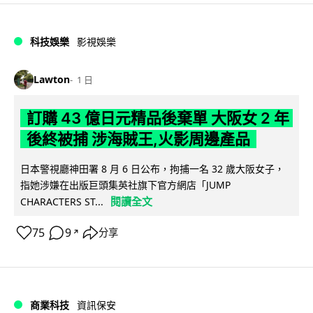
科技娛樂
影視娛樂
Lawton
1 日
訂購 43 億日元精品後棄單 大阪女 2 年
後終被捕 涉海賊王,火影周邊產品
日本警視廳神田署 8 月 6 日公布，拘捕一名 32 歲大阪女子，
指她涉嫌在出版巨頭集英社旗下官方網店「JUMP
閱讀全文
CHARACTERS ST...
75
9
分享
↗
商業科技
資訊保安