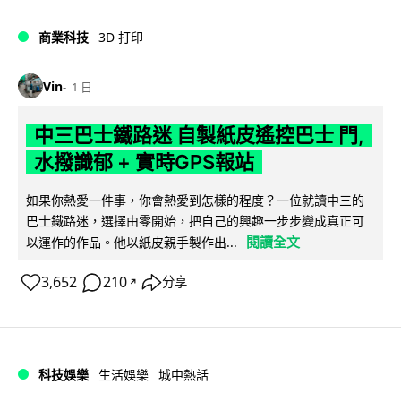
商業科技
3D 打印
Vin
1 日
中三巴士鐵路迷 自製紙皮遙控巴士 門,
水撥識郁 + 實時GPS報站
如果你熱愛一件事，你會熱愛到怎樣的程度？一位就讀中三的
巴士鐵路迷，選擇由零開始，把自己的興趣一步步變成真正可
閱讀全文
以運作的作品。他以紙皮親手製作出...
3,652
210
分享
↗
科技娛樂
生活娛樂
城中熱話