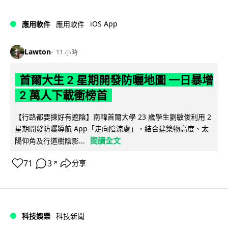
iOS App
應用軟件
應用軟件
Lawton
11 小時
首爾大生 2 星期開發防曬地圖 一日暴增
2 萬人下載衝榜首
【行路都要揀好有遮陰】南韓首爾大學 23 歲學生劉敏俊利用 2
星期開發防曬導航 App「走向陰涼處」，結合建築物高度、太
閱讀全文
陽仰角及行道樹陰影...
71
3
分享
↗
科技娛樂
科技新聞