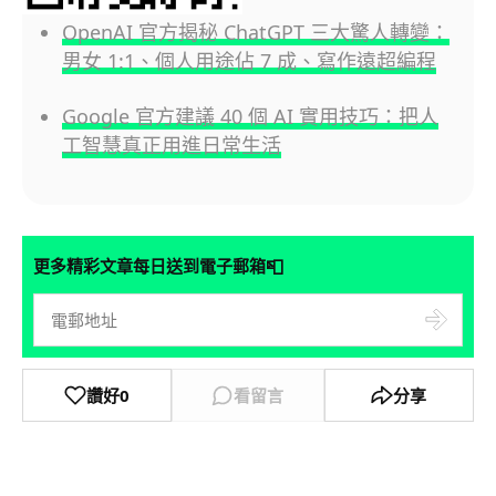
OpenAI 官方揭秘 ChatGPT 三大驚人轉變：
男女 1:1、個人用途佔 7 成、寫作遠超編程
Google 官方建議 40 個 AI 實用技巧：把人
工智慧真正用進日常生活
📮
更多精彩文章每日送到電子郵箱
讚好
0
看留言
分享