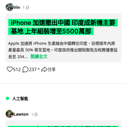
Vin
1 日
iPhone 加速撤出中國 印度成新機主要
基地 上年組裝增至5500萬部
Apple 加速將 iPhone 生產線由中國轉往印度，目標兩年內將
產量最高 50% 移至當地。印度政府推出關稅豁免及稅務優惠延
閱讀全文
長至 204...
512
237
分享
↗
人工智能
Lawton
1 日