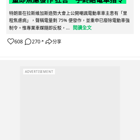
特朗普在拉斯維加斯造勢大會上公開嘲諷電動車車主患有「里
程焦慮病」，聲稱電量剩 75% 便發作，並重申已廢除電動車強
閱讀全文
制令。惟專業車媒隨即反駁，...
608
270
分享
↗
ADVERTISEMENT