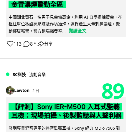
金冒濃煙驚動全區
中國湖北黃石一名男子見金價高企，利用 AI 自學提煉黃金，在
租住單位私設高壓爐及作坊冶煉，過程產生大量刺鼻濃煙，驚
閱讀全文
動鄰居報警。警方到場揭發整...
113
8
分享
↗
3C科技
流動音樂
89
Lawton
2 日
【評測】Sony IER-M500 入耳式監聽
耳機：現場拍攝、後製監聽與人聲利器
談到專業混音專用的聲音監聽耳機，Sony 經典 MDR-7506 到