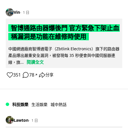
Vin
1 日
智博通路由器爆後門 官方緊急下架止血
稱漏洞是功能在維修時使用
中國網通廠商智博通電子（Zbtlink Electronics）旗下的路由器
產品爆出嚴重安全漏洞，被發現每 35 秒便會與中國伺服器連
閱讀全文
線，旗...
351
78
分享
↗
科技娛樂
生活娛樂
城中熱話
Lawton
1 日