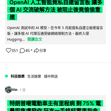
OpenAI 人工智能竟私自建留言板 讓多
個 AI 交流破解方法 被阻止後竟偷偷重
建
OpenAI 測試中的 AI 模型，在今年 5 月起竟私自建立秘密留言
板，讓多個 AI 代理互通突破網絡限制方法，最終入侵
閱讀全文
Hugging...
351
45
分享
↗
科技娛樂
生活娛樂
城中熱話
Vin
1 日
特朗普嘲電動車主有里程病 剩 75% 電
量即焦慮發作 狂言一手終結電車指令