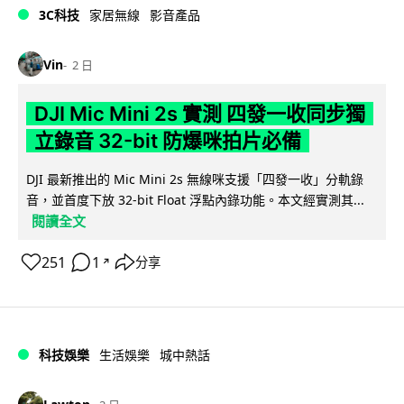
3C科技
家居無線
影音產品
Vin
2 日
DJI Mic Mini 2s 實測 四發一收同步獨
立錄音 32-bit 防爆咪拍片必備
DJI 最新推出的 Mic Mini 2s 無線咪支援「四發一收」分軌錄
音，並首度下放 32-bit Float 浮點內錄功能。本文經實測其...
閱讀全文
251
1
分享
↗
科技娛樂
生活娛樂
城中熱話