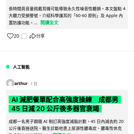
長時間高音量佩戴耳機可能導致永久性噪音性聽損。本文盤點 4
大聽力受損警號，介紹科學護耳的「60-60 原則」及 Apple 內
閱讀全文
置防護功能，...
20
分享
人工智能
arthur
1 日
AI 減肥餐單配合高強度操練 成都男
45 日減 20 公斤後多器官衰竭
成都一名男子跟隨 AI 制訂高強度減脂計劃，45 日內減去約 20
公斤後昏迷送院。醫生診斷他患上尿源性膿毒症、膿毒性休克