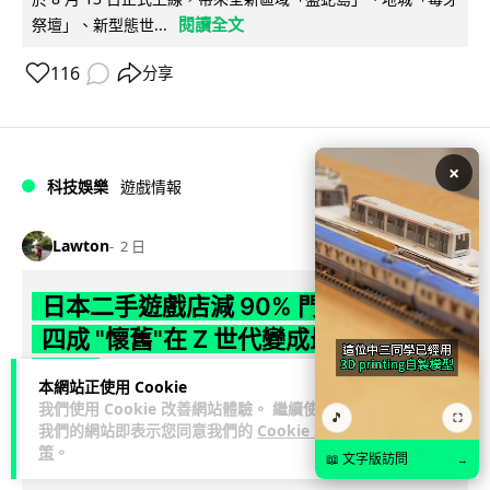
閱讀全文
祭壇」、新型態世...
116
分享
×
科技娛樂
遊戲情報
Lawton
2 日
日本二手遊戲店減 90% 門市 業績反增
四成 "懷舊"在 Z 世代變成最潮「新鮮
感」
本網站正使用 Cookie
我們使用 Cookie 改善網站體驗。 繼續使用
日本零售巨頭 GEO 將懷舊遊戲銷售門市從 1,000 間大幅減至
🎵
⛶
我們的網站即表示您同意我們的
Cookie 政
99 間，但銷售額卻不降反升至過往的 1.4 倍。做到「減店增
策
。
📖 文字版訪問
→
閱讀全文
收」奇蹟，...