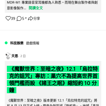
MDR-M1 專業錄音室耳機都為人熟悉。而現在舞台製作者與創
閱讀全文
意影像製作...
39
5
分享
↗
科技娛樂
遊戲情報
天恩
2 日
《魔獸世界：至暗之夜》12.1 「烏拉特
克的詛咒」專訪：巢穴不為提高世界首
領門檻而設 《諸王之眠》縮短約 10 分
鐘
《魔獸世界：至暗之夜》版本更新 12.1「烏拉特克的詛咒」將
於 8 月 13 日正式上線，帶來全新區域「盤蛇島」、地城「毒牙