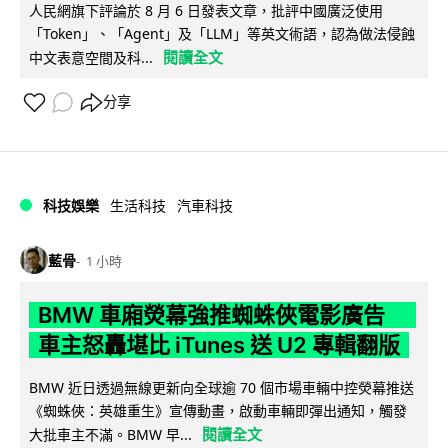
人民網旗下評論於 8 月 6 日發表文章，批評中國廣泛使用
「Token」、「Agent」及「LLM」等英文術語，認為做法侵蝕
閱讀全文
中文表意空間及科...
分享
科技娛樂
生活科技
汽車科技
藍骨
1 小時
BMW 車廂熒幕強推蜘蛛俠電影廣告
車主怒轟堪比 iTunes 送 U2 專輯翻版
BMW 近日透過無線更新向全球逾 70 個市場車輛中控熒幕推送
《蜘蛛俠：英雄重生》宣傳動畫，啟動車輛即彈出通知，觸發
閱讀全文
大批車主不滿。BMW 早...