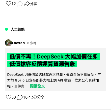
12
分享
人工智能
Lawton
8 小時
低價不再！DeepSeek 大幅加價在即
低價搶客反釀運算資源告急
DeepSeek 因低價策略掀起需求熱潮，運算資源不勝負荷，官
方於 8 月 6 日宣布即將大幅上調 API 收費，惟未公布具體加
閱讀全文
幅。事件與...
53
16
分享
↗