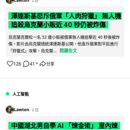
Lawton
2 日
澤連斯基怒斥俄軍「人肉狩獵」 無人機
追殺烏克蘭小販近 40 秒仍被炸傷
烏克蘭克爾松一名 52 歲小販被俄軍無人機追擊近 40 秒後被炸
傷，影片由烏克蘭總統澤連斯基公開。他直斥俄軍對平民進行
閱讀全文
「狩獵式」攻擊，烏克蘭...
126
41
分享
↗
人工智能
Lawton
2 日
中國湖北男自學 AI 「煉金術」 屋內煉