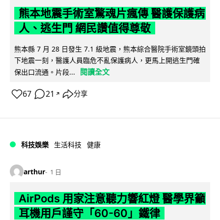
熊本地震手術室驚魂片瘋傳 醫護保護病
人、逃生門 網民讚值得尊敬
熊本縣 7 月 28 日發生 7.1 級地震，熊本綜合醫院手術室鏡頭拍
下地震一刻，醫護人員臨危不亂保護病人，更馬上開逃生門確
閱讀全文
保出口流通。片段...
67
21
分享
↗
科技娛樂
生活科技
健康
arthur
1 日
AirPods 用家注意聽力響紅燈 醫學界籲
耳機用戶謹守「60-60」鐵律