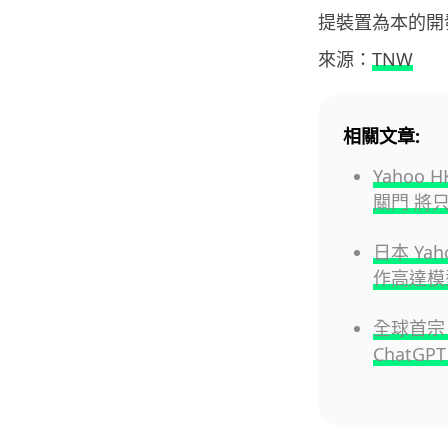
提裝置為本的開
來源：
TNW
相關文章:
Yahoo
關門 將
日本 Ya
作高達模
全球首宗 
ChatG