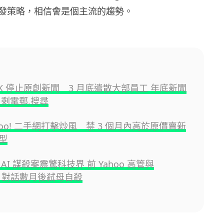
發策略，相信會是個主流的趨勢。
 HK 停止原創新聞 3 月底遣散大部員工 年底新聞
只剩電郵,搜尋
hoo! 二手網打擊炒風 禁 3 個月內高於原價賣新
型
AI 謀殺案震驚科技界 前 Yahoo 高管與
PT 對話數月後弒母自殺