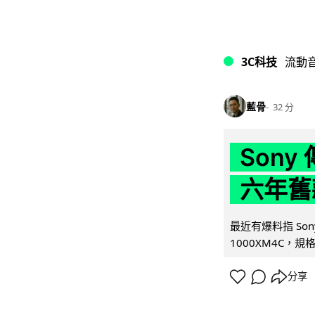
3C科技
流動
藍骨
32 分
Son
六年舊
最近有爆料指 Son
1000XM4C，規格幾
分享