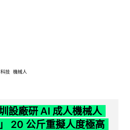
活科技
機械人
圳設廠研 AI 成人機械人
」 20 公斤重擬人度極高