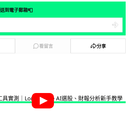
📮
送到電子郵箱
看留言
分享