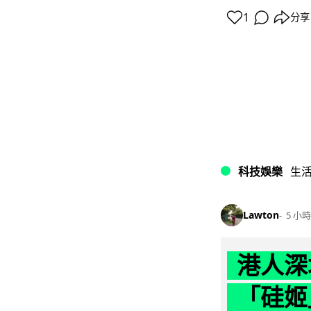
1
分享
科技娛樂
生
Lawton
5 小時
港人深
「硅姬