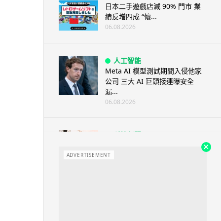
日本二手遊戲店減 90% 門市 業
績反增四成 “懷...
06.08.2026
人工智能
Meta AI 模型測試期間入侵他家
公司 三大 AI 巨頭接連曝安全
漏...
06.08.2026
科技新聞
Audi 最慳電量產車現身 A2 e-
tron 迷彩造型曝光 快充 2...
ADVERTISEMENT
06.08.2026
城中熱話
法國 8 月 11 日出新例 未經同意
嚴禁 Cold Call 違規企...