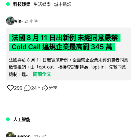
科技娛樂
生活娛樂
城中熱話
Vin
21 小時
法國 8 月 11 日出新例 未經同意嚴禁
Cold Call 違規企業最高罰 345 萬
法國將於 8 月 11 日起實施新例，全面禁止企業未經消費者同意
致電推銷，由「opt-out」拒接登記制轉為「opt-in」先徵同意
閱讀全文
機制。違...
299
24
分享
↗
人工智能
Lawton
22 小時