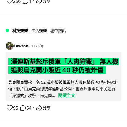
256
1
分享
↗
科技娛樂
生活娛樂
城中熱話
Lawton
17 小時
澤連斯基怒斥俄軍「人肉狩獵」 無人機
追殺烏克蘭小販近 40 秒仍被炸傷
烏克蘭克爾松一名 52 歲小販被俄軍無人機追擊近 40 秒後被炸
傷，影片由烏克蘭總統澤連斯基公開。他直斥俄軍對平民進行
閱讀全文
「狩獵式」攻擊，烏克蘭...
95
54
分享
↗