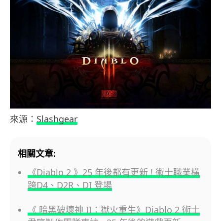
來源：
Slashgear
相關文章:
《Diablo 2 》25 年後都有更新 ! 術士職業橫
跨D4、D2R、DI 登場
《 暗黑破壞神 II：獄火重生》Diablo 2 術士