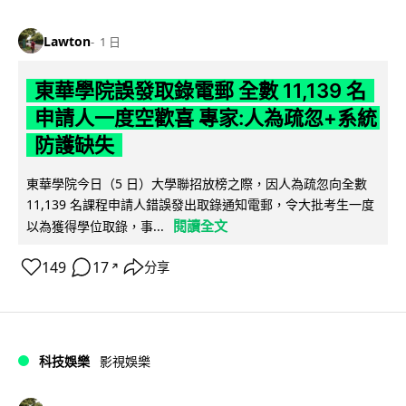
Lawton
1 日
東華學院誤發取錄電郵 全數 11,139 名
申請人一度空歡喜 專家:人為疏忽+系統
防護缺失
東華學院今日（5 日）大學聯招放榜之際，因人為疏忽向全數
11,139 名課程申請人錯誤發出取錄通知電郵，令大批考生一度
閱讀全文
以為獲得學位取錄，事...
149
17
分享
↗
科技娛樂
影視娛樂