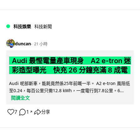
科技娛樂
科技新聞
duncan
21 小時
Audi 最慳電量產車現身 A2 e-tron 迷
彩造型曝光 快充 26 分鐘充滿 8 成電
Audi 呢部新車，能耗竟然係25年前嘅一半。 A2 e-tron 風阻低
至0.24，每百公里只需12.8 kWh，一度電行到7.8公里。6...
閱讀全文
7
1
分享
↗