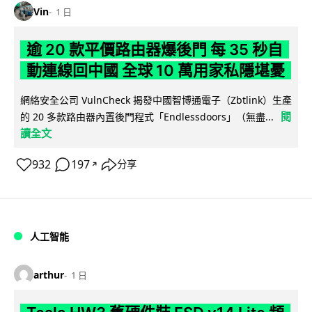
Vin
1 日
逾 20 款平價路由器爆後門 每 35 秒自
動連線回中國 全球 10 萬用家私隱堪憂
網絡安全公司 VulnCheck 揭發中國智博通電子（Zbtlink）生產
閱
的 20 多款路由器內置後門程式「Endlessdoors」（無盡...
讀全文
932
197
分享
↗
人工智能
arthur
1 日