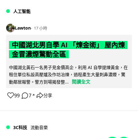
人工智能
Lawton
17 小時
中國湖北男自學 AI 「煉金術」 屋內煉
金冒濃煙驚動全區
中國湖北黃石一名男子見金價高企，利用 AI 自學提煉黃金，在
租住單位私設高壓爐及作坊冶煉，過程產生大量刺鼻濃煙，驚
閱讀全文
動鄰居報警。警方到場揭發整...
99
7
分享
↗
3C科技
流動音樂