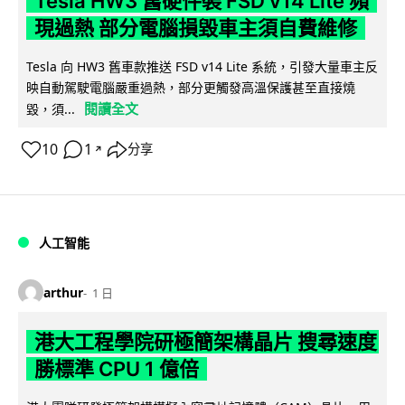
Tesla HW3 舊硬件裝 FSD v14 Lite 頻
現過熱 部分電腦損毀車主須自費維修
Tesla 向 HW3 舊車款推送 FSD v14 Lite 系統，引發大量車主反
映自動駕駛電腦嚴重過熱，部分更觸發高溫保護甚至直接燒
閱讀全文
毀，須...
10
1
分享
↗
人工智能
arthur
1 日
港大工程學院研極簡架構晶片 搜尋速度
勝標準 CPU 1 億倍