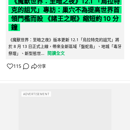
《魔獸世界：至暗之夜》12.1 「烏拉特
克的詛咒」專訪：巢穴不為提高世界首
領門檻而設 《諸王之眠》縮短約 10 分
鐘
《魔獸世界：至暗之夜》版本更新 12.1「烏拉特克的詛咒」將
於 8 月 13 日正式上線，帶來全新區域「盤蛇島」、地城「毒牙
閱讀全文
祭壇」、新型態世...
115
分享
ADVERTISEMENT