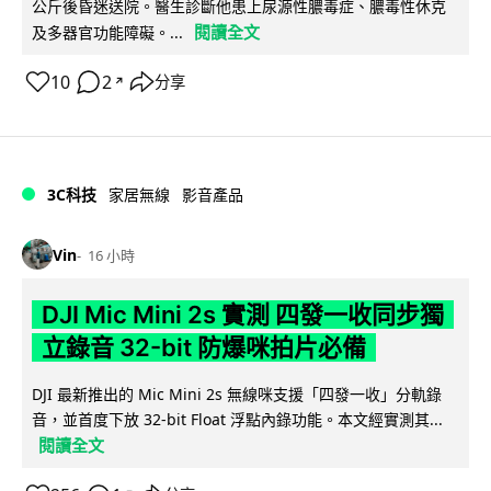
公斤後昏迷送院。醫生診斷他患上尿源性膿毒症、膿毒性休克
閱讀全文
及多器官功能障礙。...
10
2
分享
↗
3C科技
家居無線
影音產品
Vin
16 小時
DJI Mic Mini 2s 實測 四發一收同步獨
立錄音 32-bit 防爆咪拍片必備
DJI 最新推出的 Mic Mini 2s 無線咪支援「四發一收」分軌錄
音，並首度下放 32-bit Float 浮點內錄功能。本文經實測其...
閱讀全文