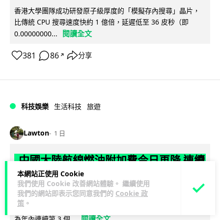
香港大學團隊成功研發原子級厚度的「模擬存內搜尋」晶片，
比傳統 CPU 搜尋速度快約 1 億倍，延遲低至 36 皮秒（即
閱讀全文
0.00000000...
381
86
分享
↗
科技娛樂
生活科技
旅遊
Lawton
1 日
中國大陸航線燃油附加費今日再降 連續
3 個月下調
本網站正使用 Cookie
我們使用 Cookie 改善網站體驗。 繼續使用
我們的網站即表示您同意我們的
Cookie 政
【中國大陸連續 3 個月減附加費，相反香港不斷加價】中國大
策
。
陸多家航空公司自 8 月 5 日起再度下調內陸航線燃油附加費，
閱讀全文
為年內連續第 3 個...