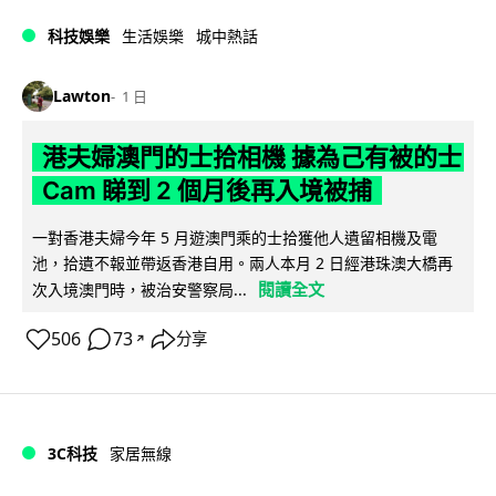
科技娛樂
生活娛樂
城中熱話
Lawton
1 日
港夫婦澳門的士拾相機 據為己有被的士
Cam 睇到 2 個月後再入境被捕
一對香港夫婦今年 5 月遊澳門乘的士拾獲他人遺留相機及電
池，拾遺不報並帶返香港自用。兩人本月 2 日經港珠澳大橋再
閱讀全文
次入境澳門時，被治安警察局...
506
73
分享
↗
3C科技
家居無線