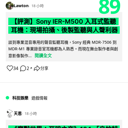
89
Lawton
18 小時
【評測】Sony IER-M500 入耳式監聽
耳機：現場拍攝、後製監聽與人聲利器
談到專業混音專用的聲音監聽耳機，Sony 經典 MDR-7506 到
MDR-M1 專業錄音室耳機都為人熟悉。而現在舞台製作者與創
閱讀全文
意影像製作...
34
2
分享
↗
科技娛樂
遊戲情報
天恩
18 小時