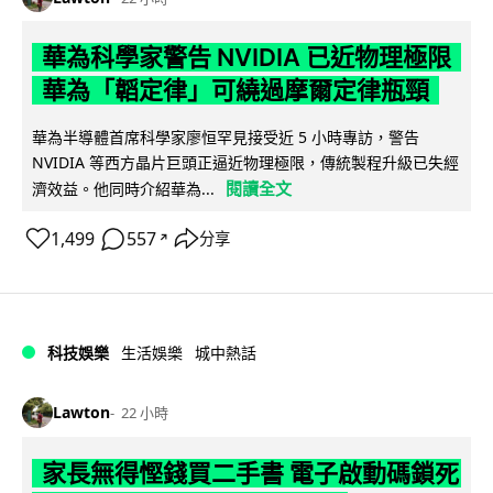
華為科學家警告 NVIDIA 已近物理極限
華為「韜定律」可繞過摩爾定律瓶頸
華為半導體首席科學家廖恒罕見接受近 5 小時專訪，警告
NVIDIA 等西方晶片巨頭正逼近物理極限，傳統製程升級已失經
閱讀全文
濟效益。他同時介紹華為...
1,499
557
分享
↗
科技娛樂
生活娛樂
城中熱話
Lawton
22 小時
家長無得慳錢買二手書 電子啟動碼鎖死