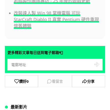
君臨製作團隊專訪 - 25 年後的遊戲更新
改裝達人製 Win 98 掌機電腦 可玩
StarCraft,Diablo II 真實 Pentium 硬件重現
懷舊體驗
📮
更多精彩文章每日送到電子郵箱
讚好
0
看留言
分享
最新影片