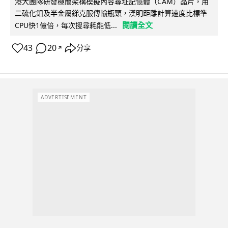
港大團隊研發極簡架構模擬內容尋址記憶體（CAM）晶片，用
二硫化鉬及半金屬銻克服傳輸瓶頸，漢明距離計算速度比標準
閱讀全文
CPU快1億倍，每次搜尋耗能低...
43
20
分享
↗
ADVERTISEMENT