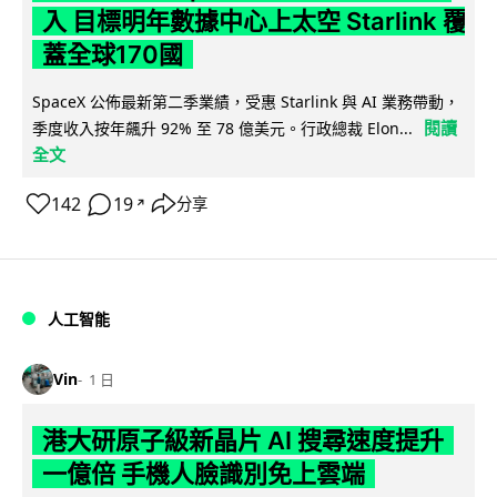
入 目標明年數據中心上太空 Starlink 覆
蓋全球170國
SpaceX 公佈最新第二季業績，受惠 Starlink 與 AI 業務帶動，
閱讀
季度收入按年飆升 92% 至 78 億美元。行政總裁 Elon...
全文
142
19
分享
↗
人工智能
Vin
1 日
港大研原子級新晶片 AI 搜尋速度提升
一億倍 手機人臉識別免上雲端