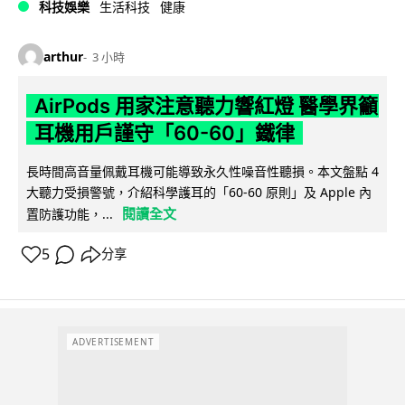
科技娛樂
生活科技
健康
arthur
3 小時
AirPods 用家注意聽力響紅燈 醫學界籲
耳機用戶謹守「60-60」鐵律
長時間高音量佩戴耳機可能導致永久性噪音性聽損。本文盤點 4
大聽力受損警號，介紹科學護耳的「60-60 原則」及 Apple 內
閱讀全文
置防護功能，...
5
分享
ADVERTISEMENT