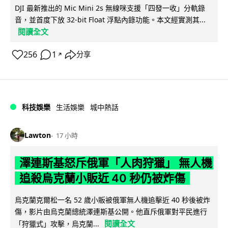
DJI 最新推出的 Mic Mini 2s 無線咪支援「四發一收」分軌錄
音，並首度下放 32-bit Float 浮點內錄功能。本文經實測其...
閱讀全文
256
1
分享
↗
科技娛樂
生活娛樂
城中熱話
Lawton
17 小時
澤連斯基怒斥俄軍「人肉狩獵」 無人機
追殺烏克蘭小販近 40 秒仍被炸傷
烏克蘭克爾松一名 52 歲小販被俄軍無人機追擊近 40 秒後被炸
傷，影片由烏克蘭總統澤連斯基公開。他直斥俄軍對平民進行
閱讀全文
「狩獵式」攻擊，烏克蘭...