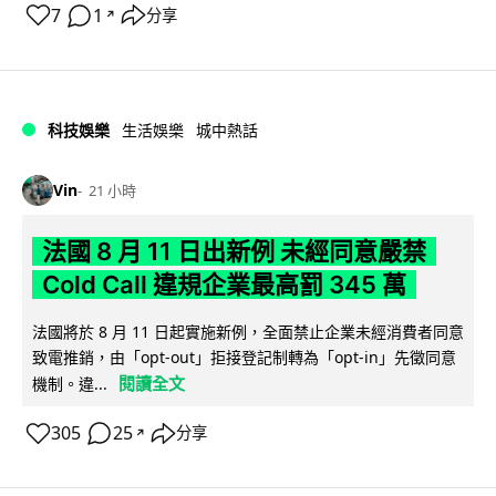
7
1
分享
↗
科技娛樂
生活娛樂
城中熱話
Vin
21 小時
法國 8 月 11 日出新例 未經同意嚴禁
Cold Call 違規企業最高罰 345 萬
法國將於 8 月 11 日起實施新例，全面禁止企業未經消費者同意
致電推銷，由「opt-out」拒接登記制轉為「opt-in」先徵同意
閱讀全文
機制。違...
305
25
分享
↗