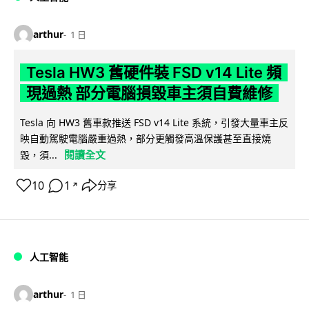
arthur
1 日
Tesla HW3 舊硬件裝 FSD v14 Lite 頻
現過熱 部分電腦損毀車主須自費維修
Tesla 向 HW3 舊車款推送 FSD v14 Lite 系統，引發大量車主反
映自動駕駛電腦嚴重過熱，部分更觸發高溫保護甚至直接燒
閱讀全文
毀，須...
10
1
分享
↗
人工智能
arthur
1 日