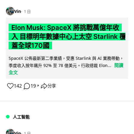
Vin
1 日
Elon Musk: SpaceX 將挑戰萬億年收
入 目標明年數據中心上太空 Starlink 覆
蓋全球170國
SpaceX 公佈最新第二季業績，受惠 Starlink 與 AI 業務帶動，
閱讀
季度收入按年飆升 92% 至 78 億美元。行政總裁 Elon...
全文
142
19
分享
↗
人工智能
Vin
1 日