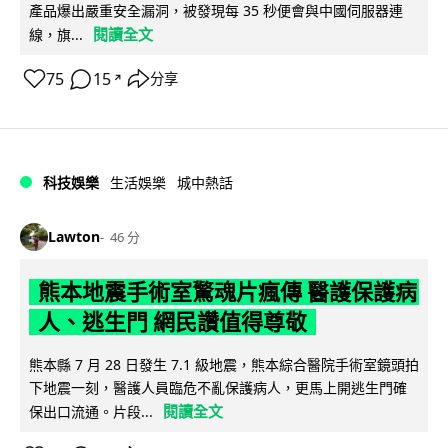
產品爆出嚴重安全漏洞，被發現每 35 秒便會與中國伺服器連
閱讀全文
線，旗...
75
15
分享
↗
科技娛樂
生活娛樂
城中熱話
Lawton
46 分
熊本地震手術室驚魂片瘋傳 醫護保護病
人、逃生門 網民讚值得尊敬
熊本縣 7 月 28 日發生 7.1 級地震，熊本綜合醫院手術室鏡頭拍
下地震一刻，醫護人員臨危不亂保護病人，更馬上開逃生門確
閱讀全文
保出口流通。片段...