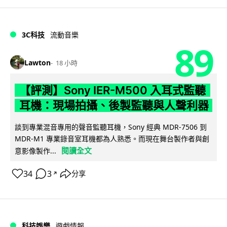
3C科技
流動音樂
89
Lawton
18 小時
【評測】Sony IER-M500 入耳式監聽
耳機：現場拍攝、後製監聽與人聲利器
談到專業混音專用的聲音監聽耳機，Sony 經典 MDR-7506 到
MDR-M1 專業錄音室耳機都為人熟悉。而現在舞台製作者與創
閱讀全文
意影像製作...
34
3
分享
↗
科技娛樂
遊戲情報