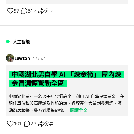
97
31
分享
↗
人工智能
Lawton
17 小時
中國湖北男自學 AI 「煉金術」 屋內煉
金冒濃煙驚動全區
中國湖北黃石一名男子見金價高企，利用 AI 自學提煉黃金，在
租住單位私設高壓爐及作坊冶煉，過程產生大量刺鼻濃煙，驚
閱讀全文
動鄰居報警。警方到場揭發整...
101
7
分享
↗