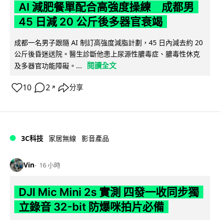
AI 減肥餐單配合高強度操練 成都男
45 日減 20 公斤後多器官衰竭
成都一名男子跟隨 AI 制訂高強度減脂計劃，45 日內減去約 20
公斤後昏迷送院。醫生診斷他患上尿源性膿毒症、膿毒性休克
閱讀全文
及多器官功能障礙。...
10
2
分享
↗
3C科技
家居無線
影音產品
Vin
16 小時
DJI Mic Mini 2s 實測 四發一收同步獨
立錄音 32-bit 防爆咪拍片必備