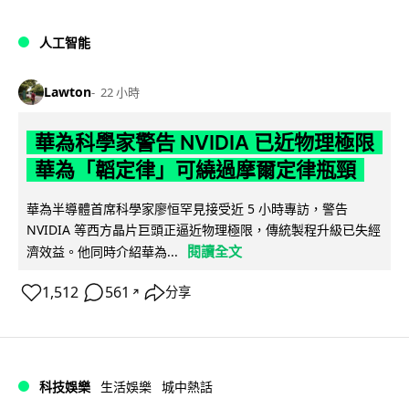
人工智能
Lawton
22 小時
華為科學家警告 NVIDIA 已近物理極限
華為「韜定律」可繞過摩爾定律瓶頸
華為半導體首席科學家廖恒罕見接受近 5 小時專訪，警告
NVIDIA 等西方晶片巨頭正逼近物理極限，傳統製程升級已失經
閱讀全文
濟效益。他同時介紹華為...
1,512
561
分享
↗
科技娛樂
生活娛樂
城中熱話