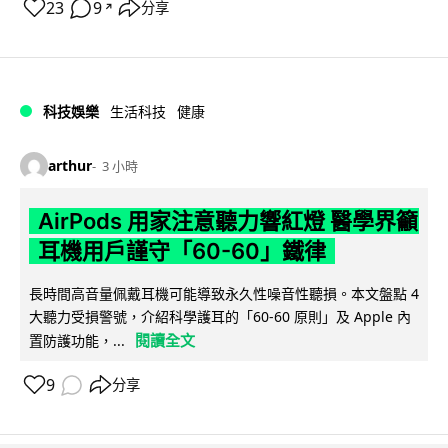
23
9
分享
↗
科技娛樂
生活科技
健康
arthur
3 小時
AirPods 用家注意聽力響紅燈 醫學界籲
耳機用戶謹守「60-60」鐵律
長時間高音量佩戴耳機可能導致永久性噪音性聽損。本文盤點 4
大聽力受損警號，介紹科學護耳的「60-60 原則」及 Apple 內
閱讀全文
置防護功能，...
9
分享