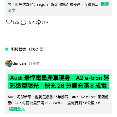
閱讀
間，因評估夥伴 Irregular 設定出錯而意外連上互聯網...
全文
125
19
分享
↗
科技娛樂
科技新聞
duncan
21 小時
Audi 最慳電量產車現身 A2 e-tron 迷
彩造型曝光 快充 26 分鐘充滿 8 成電
Audi 呢部新車，能耗竟然係25年前嘅一半。 A2 e-tron 風阻低
至0.24，每百公里只需12.8 kWh，一度電行到7.8公里。6...
閱讀全文