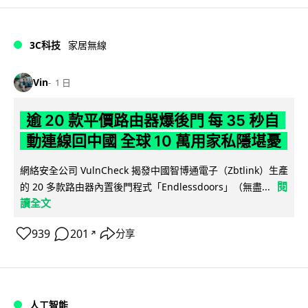
3C科技
家居無線
Vin
1 日
逾 20 款平價路由器爆後門 每 35 秒自
動連線回中國 全球 10 萬用家私隱堪憂
網絡安全公司 VulnCheck 揭發中國智博通電子（Zbtlink）生產
閱
的 20 多款路由器內置後門程式「Endlessdoors」（無盡...
讀全文
939
201
分享
↗
人工智能