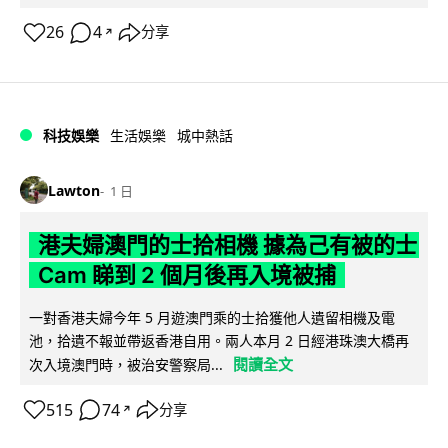
26
4
分享
↗
科技娛樂
生活娛樂
城中熱話
Lawton
1 日
港夫婦澳門的士拾相機 據為己有被的士
Cam 睇到 2 個月後再入境被捕
一對香港夫婦今年 5 月遊澳門乘的士拾獲他人遺留相機及電
池，拾遺不報並帶返香港自用。兩人本月 2 日經港珠澳大橋再
閱讀全文
次入境澳門時，被治安警察局...
515
74
分享
↗