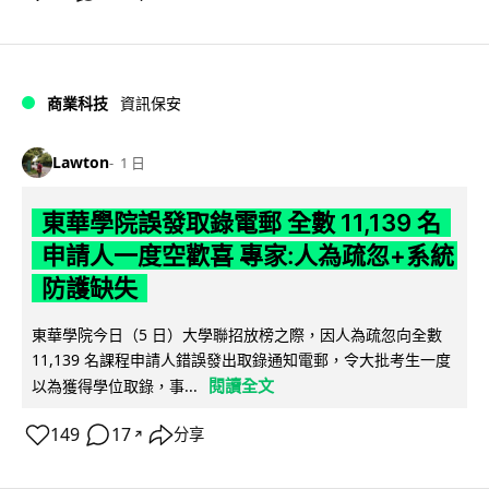
商業科技
資訊保安
Lawton
1 日
東華學院誤發取錄電郵 全數 11,139 名
申請人一度空歡喜 專家:人為疏忽+系統
防護缺失
東華學院今日（5 日）大學聯招放榜之際，因人為疏忽向全數
11,139 名課程申請人錯誤發出取錄通知電郵，令大批考生一度
閱讀全文
以為獲得學位取錄，事...
149
17
分享
↗