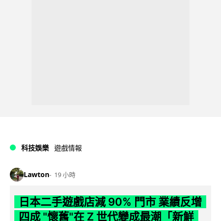
科技娛樂
遊戲情報
Lawton
19 小時
日本二手遊戲店減 90% 門市 業績反增
四成 "懷舊"在 Z 世代變成最潮「新鮮