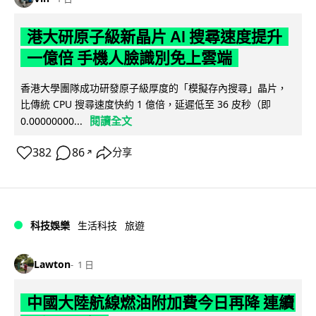
港大研原子級新晶片 AI 搜尋速度提升
一億倍 手機人臉識別免上雲端
香港大學團隊成功研發原子級厚度的「模擬存內搜尋」晶片，
比傳統 CPU 搜尋速度快約 1 億倍，延遲低至 36 皮秒（即
閱讀全文
0.00000000...
382
86
分享
↗
科技娛樂
生活科技
旅遊
Lawton
1 日
中國大陸航線燃油附加費今日再降 連續