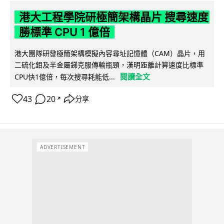
港大工程學院研極簡架構晶片 搜尋速度
勝標準 CPU 1 億倍
港大團隊研發極簡架構模擬內容尋址記憶體（CAM）晶片，用
二硫化鉬及半金屬銻克服傳輸瓶頸，漢明距離計算速度比標準
閱讀全文
CPU快1億倍，每次搜尋耗能低...
43
20
分享
↗
ADVERTISEMENT