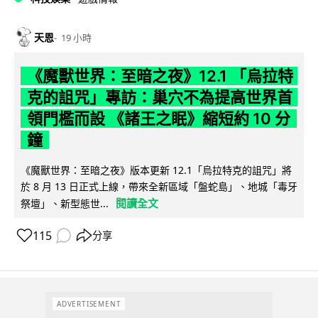
天恩
19 小時
《魔獸世界：至暗之夜》12.1 「烏拉特
克的詛咒」專訪：巢穴不為提高世界首
領門檻而設 《諸王之眠》縮短約 10 分
鐘
《魔獸世界：至暗之夜》版本更新 12.1「烏拉特克的詛咒」將
於 8 月 13 日正式上線，帶來全新區域「盤蛇島」、地城「毒牙
閱讀全文
祭壇」、新型態世...
115
分享
ADVERTISEMENT