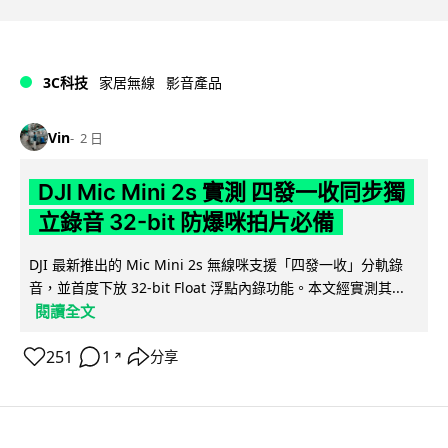
3C科技
家居無線
影音產品
Vin
2 日
DJI Mic Mini 2s 實測 四發一收同步獨
立錄音 32-bit 防爆咪拍片必備
DJI 最新推出的 Mic Mini 2s 無線咪支援「四發一收」分軌錄
音，並首度下放 32-bit Float 浮點內錄功能。本文經實測其...
閱讀全文
251
1
分享
↗