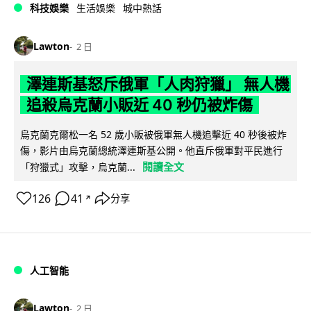
科技娛樂
生活娛樂
城中熱話
Lawton
2 日
澤連斯基怒斥俄軍「人肉狩獵」 無人機
追殺烏克蘭小販近 40 秒仍被炸傷
烏克蘭克爾松一名 52 歲小販被俄軍無人機追擊近 40 秒後被炸
傷，影片由烏克蘭總統澤連斯基公開。他直斥俄軍對平民進行
閱讀全文
「狩獵式」攻擊，烏克蘭...
126
41
分享
↗
人工智能
Lawton
2 日