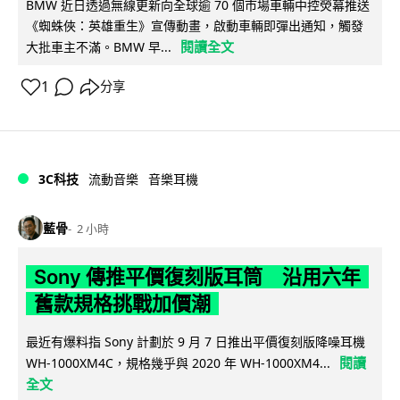
BMW 近日透過無線更新向全球逾 70 個市場車輛中控熒幕推送
《蜘蛛俠：英雄重生》宣傳動畫，啟動車輛即彈出通知，觸發
閱讀全文
大批車主不滿。BMW 早...
1
分享
3C科技
流動音樂
音樂耳機
藍骨
2 小時
Sony 傳推平價復刻版耳筒 沿用六年
舊款規格挑戰加價潮
最近有爆料指 Sony 計劃於 9 月 7 日推出平價復刻版降噪耳機
閱讀
WH-1000XM4C，規格幾乎與 2020 年 WH-1000XM4...
全文