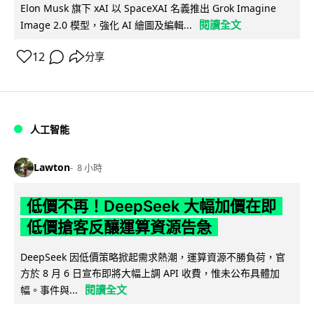
Elon Musk 旗下 xAI 以 SpaceXAI 名義推出 Grok Imagine
閱讀全文
Image 2.0 模型，強化 AI 繪圖及編輯...
12
分享
人工智能
Lawton
8 小時
低價不再！DeepSeek 大幅加價在即
低價搶客反釀運算資源告急
DeepSeek 因低價策略掀起需求熱潮，運算資源不勝負荷，官
方於 8 月 6 日宣布即將大幅上調 API 收費，惟未公布具體加
閱讀全文
幅。事件與...