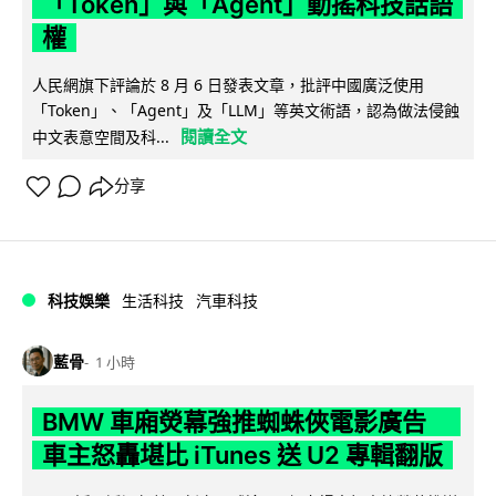
「Token」與「Agent」動搖科技話語
權
人民網旗下評論於 8 月 6 日發表文章，批評中國廣泛使用
「Token」、「Agent」及「LLM」等英文術語，認為做法侵蝕
閱讀全文
中文表意空間及科...
分享
科技娛樂
生活科技
汽車科技
藍骨
1 小時
BMW 車廂熒幕強推蜘蛛俠電影廣告
車主怒轟堪比 iTunes 送 U2 專輯翻版