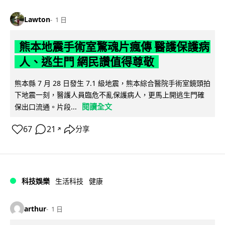
Lawton
1 日
熊本地震手術室驚魂片瘋傳 醫護保護病
人、逃生門 網民讚值得尊敬
熊本縣 7 月 28 日發生 7.1 級地震，熊本綜合醫院手術室鏡頭拍
下地震一刻，醫護人員臨危不亂保護病人，更馬上開逃生門確
閱讀全文
保出口流通。片段...
67
21
分享
↗
科技娛樂
生活科技
健康
arthur
1 日