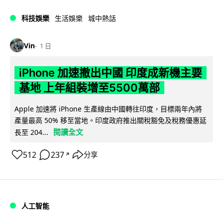
科技娛樂
生活娛樂
城中熱話
Vin
1 日
iPhone 加速撤出中國 印度成新機主要
基地 上年組裝增至5500萬部
Apple 加速將 iPhone 生產線由中國轉往印度，目標兩年內將
產量最高 50% 移至當地。印度政府推出關稅豁免及稅務優惠延
閱讀全文
長至 204...
512
237
分享
↗
人工智能