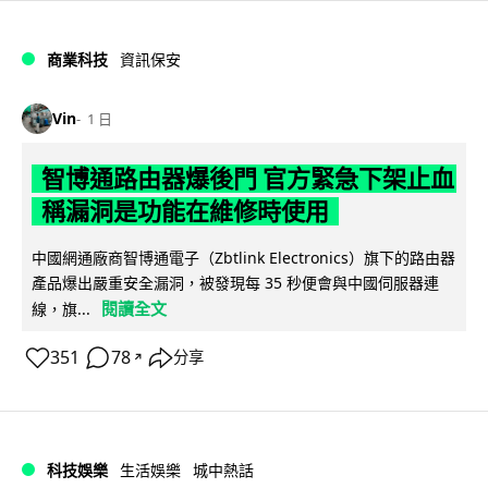
商業科技
資訊保安
Vin
1 日
智博通路由器爆後門 官方緊急下架止血
稱漏洞是功能在維修時使用
中國網通廠商智博通電子（Zbtlink Electronics）旗下的路由器
產品爆出嚴重安全漏洞，被發現每 35 秒便會與中國伺服器連
閱讀全文
線，旗...
351
78
分享
↗
科技娛樂
生活娛樂
城中熱話