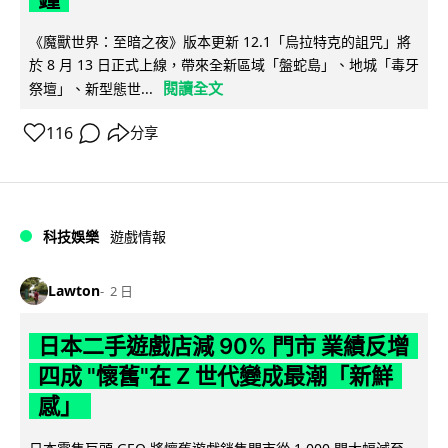
《魔獸世界：至暗之夜》版本更新 12.1「烏拉特克的詛咒」將
於 8 月 13 日正式上線，帶來全新區域「盤蛇島」、地城「毒牙
閱讀全文
祭壇」、新型態世...
116
分享
科技娛樂
遊戲情報
Lawton
2 日
日本二手遊戲店減 90% 門市 業績反增
四成 "懷舊"在 Z 世代變成最潮「新鮮
感」