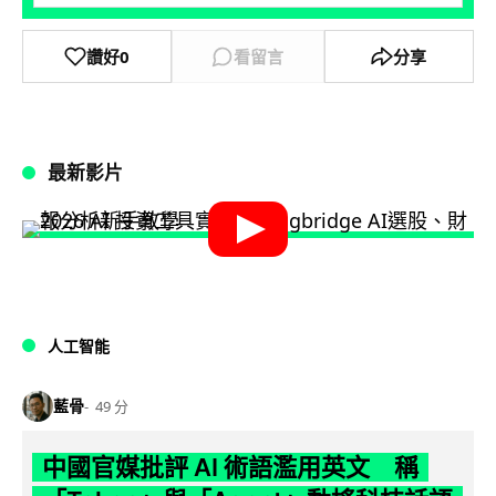
讚好
0
看留言
分享
最新影片
人工智能
藍骨
49 分
中國官媒批評 AI 術語濫用英文 稱