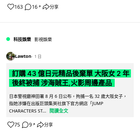
163
16
分享
↗
科技娛樂
影視娛樂
Lawton
1 日
訂購 43 億日元精品後棄單 大阪女 2 年
後終被捕 涉海賊王,火影周邊產品
日本警視廳神田署 8 月 6 日公布，拘捕一名 32 歲大阪女子，
指她涉嫌在出版巨頭集英社旗下官方網店「JUMP
閱讀全文
CHARACTERS ST...
75
9
分享
↗