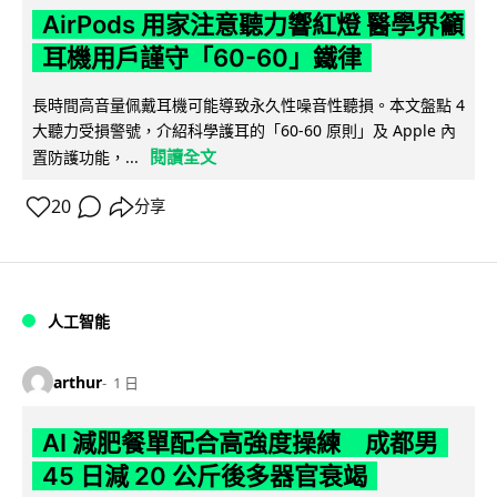
AirPods 用家注意聽力響紅燈 醫學界籲
耳機用戶謹守「60-60」鐵律
長時間高音量佩戴耳機可能導致永久性噪音性聽損。本文盤點 4
大聽力受損警號，介紹科學護耳的「60-60 原則」及 Apple 內
閱讀全文
置防護功能，...
20
分享
人工智能
arthur
1 日
AI 減肥餐單配合高強度操練 成都男
45 日減 20 公斤後多器官衰竭