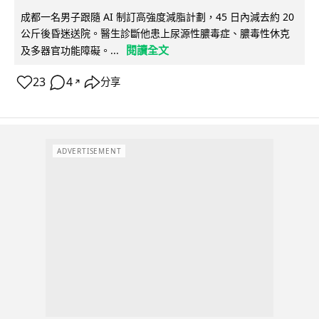
成都一名男子跟隨 AI 制訂高強度減脂計劃，45 日內減去約 20
公斤後昏迷送院。醫生診斷他患上尿源性膿毒症、膿毒性休克
閱讀全文
及多器官功能障礙。...
23
4
分享
↗
ADVERTISEMENT