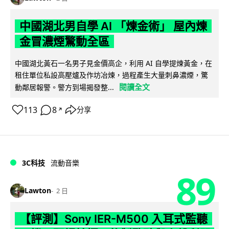
中國湖北男自學 AI 「煉金術」 屋內煉
金冒濃煙驚動全區
中國湖北黃石一名男子見金價高企，利用 AI 自學提煉黃金，在
租住單位私設高壓爐及作坊冶煉，過程產生大量刺鼻濃煙，驚
閱讀全文
動鄰居報警。警方到場揭發整...
113
8
分享
↗
3C科技
流動音樂
89
Lawton
2 日
【評測】Sony IER-M500 入耳式監聽