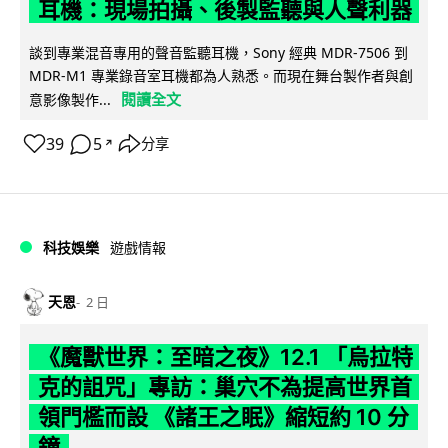
耳機：現場拍攝、後製監聽與人聲利器
談到專業混音專用的聲音監聽耳機，Sony 經典 MDR-7506 到
MDR-M1 專業錄音室耳機都為人熟悉。而現在舞台製作者與創
閱讀全文
意影像製作...
39
5
分享
↗
科技娛樂
遊戲情報
天恩
2 日
《魔獸世界：至暗之夜》12.1 「烏拉特
克的詛咒」專訪：巢穴不為提高世界首
領門檻而設 《諸王之眠》縮短約 10 分
鐘