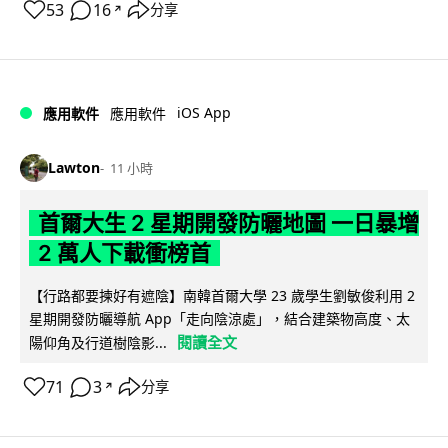
53
16
分享
↗
iOS App
應用軟件
應用軟件
Lawton
11 小時
首爾大生 2 星期開發防曬地圖 一日暴增
2 萬人下載衝榜首
【行路都要揀好有遮陰】南韓首爾大學 23 歲學生劉敏俊利用 2
星期開發防曬導航 App「走向陰涼處」，結合建築物高度、太
閱讀全文
陽仰角及行道樹陰影...
71
3
分享
↗