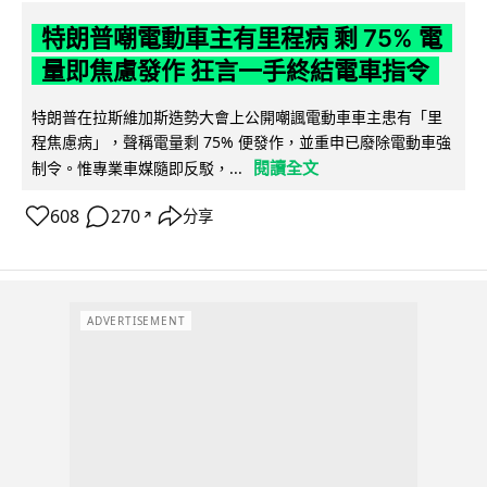
特朗普嘲電動車主有里程病 剩 75% 電
量即焦慮發作 狂言一手終結電車指令
特朗普在拉斯維加斯造勢大會上公開嘲諷電動車車主患有「里
程焦慮病」，聲稱電量剩 75% 便發作，並重申已廢除電動車強
閱讀全文
制令。惟專業車媒隨即反駁，...
608
270
分享
↗
ADVERTISEMENT