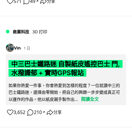
571
49
分享
↗
商業科技
3D 打印
Vin
1 日
中三巴士鐵路迷 自製紙皮遙控巴士 門,
水撥識郁 + 實時GPS報站
如果你熱愛一件事，你會熱愛到怎樣的程度？一位就讀中三的
巴士鐵路迷，選擇由零開始，把自己的興趣一步步變成真正可
閱讀全文
以運作的作品。他以紙皮親手製作出...
3,652
210
分享
↗