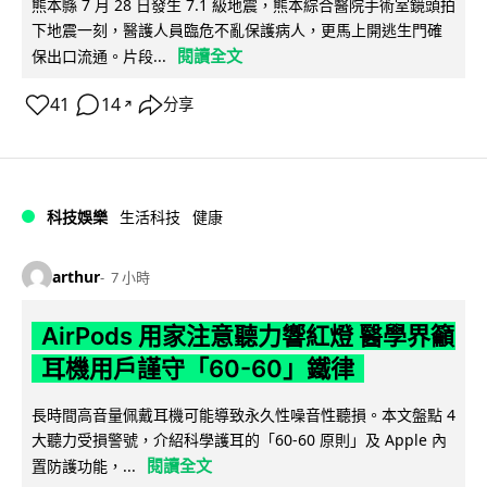
熊本縣 7 月 28 日發生 7.1 級地震，熊本綜合醫院手術室鏡頭拍
下地震一刻，醫護人員臨危不亂保護病人，更馬上開逃生門確
閱讀全文
保出口流通。片段...
41
14
分享
↗
科技娛樂
生活科技
健康
arthur
7 小時
AirPods 用家注意聽力響紅燈 醫學界籲
耳機用戶謹守「60-60」鐵律
長時間高音量佩戴耳機可能導致永久性噪音性聽損。本文盤點 4
大聽力受損警號，介紹科學護耳的「60-60 原則」及 Apple 內
閱讀全文
置防護功能，...