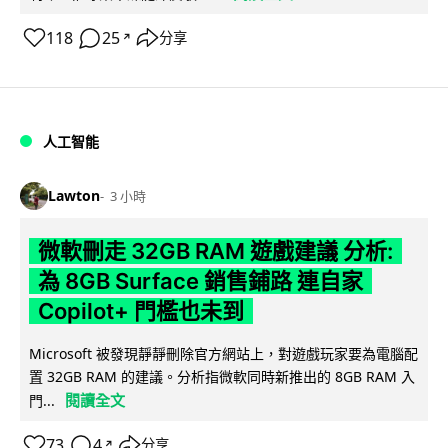
118
25
分享
↗
人工智能
Lawton
3 小時
微軟刪走 32GB RAM 遊戲建議 分析:
為 8GB Surface 銷售鋪路 連自家
Copilot+ 門檻也未到
Microsoft 被發現靜靜刪除官方網站上，對遊戲玩家要為電腦配
置 32GB RAM 的建議。分析指微軟同時新推出的 8GB RAM 入
閱讀全文
門...
73
4
分享
↗