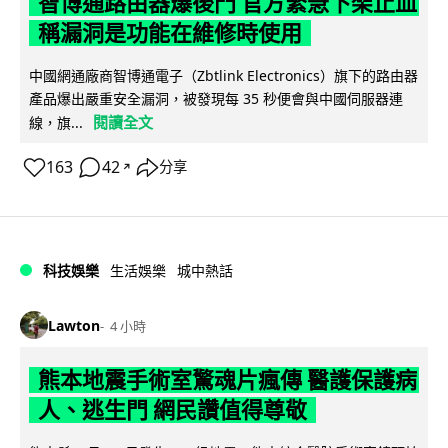
智博通路由器爆後門 官方緊急下架止血
稱漏洞是功能在維修時使用
中國網通廠商智博通電子（Zbtlink Electronics）旗下的路由器
產品爆出嚴重安全漏洞，被發現每 35 秒便會與中國伺服器連
閱讀全文
線，旗...
163
42
分享
↗
科技娛樂
生活娛樂
城中熱話
Lawton
4 小時
熊本地震手術室驚魂片瘋傳 醫護保護病
人、逃生門 網民讚值得尊敬