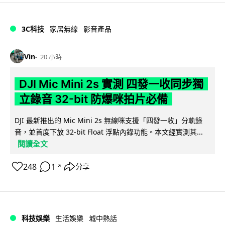
3C科技
家居無線
影音產品
Vin
20 小時
DJI Mic Mini 2s 實測 四發一收同步獨
立錄音 32-bit 防爆咪拍片必備
DJI 最新推出的 Mic Mini 2s 無線咪支援「四發一收」分軌錄
音，並首度下放 32-bit Float 浮點內錄功能。本文經實測其...
閱讀全文
248
1
分享
↗
科技娛樂
生活娛樂
城中熱話