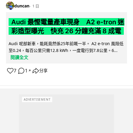
duncan
1 日
Audi 最慳電量產車現身 A2 e-tron 迷
彩造型曝光 快充 26 分鐘充滿 8 成電
Audi 呢部新車，能耗竟然係25年前嘅一半。 A2 e-tron 風阻低
至0.24，每百公里只需12.8 kWh，一度電行到7.8公里。6...
閱讀全文
7
1
分享
↗
ADVERTISEMENT