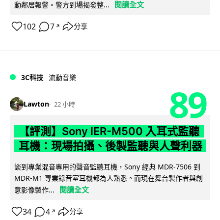
閱讀全文
動鄰居報警。警方到場揭發整...
102
7
分享
↗
3C科技
流動音樂
89
Lawton
22 小時
【評測】Sony IER-M500 入耳式監聽
耳機：現場拍攝、後製監聽與人聲利器
談到專業混音專用的聲音監聽耳機，Sony 經典 MDR-7506 到
MDR-M1 專業錄音室耳機都為人熟悉。而現在舞台製作者與創
閱讀全文
意影像製作...
34
4
分享
↗