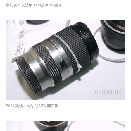
參加者可以試用B008及B011鏡頭
B011 鏡頭，鏡身跟 NEX 非常襯