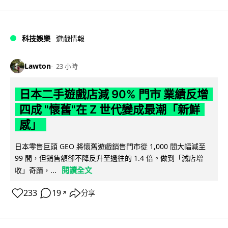
科技娛樂
遊戲情報
Lawton
23 小時
日本二手遊戲店減 90% 門市 業績反增
四成 "懷舊"在 Z 世代變成最潮「新鮮
感」
日本零售巨頭 GEO 將懷舊遊戲銷售門市從 1,000 間大幅減至
99 間，但銷售額卻不降反升至過往的 1.4 倍。做到「減店增
閱讀全文
收」奇蹟，...
233
19
分享
↗