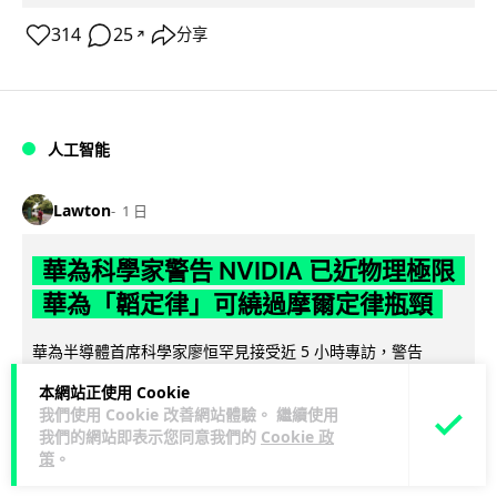
314
25
分享
↗
人工智能
Lawton
1 日
華為科學家警告 NVIDIA 已近物理極限
華為「韜定律」可繞過摩爾定律瓶頸
華為半導體首席科學家廖恒罕見接受近 5 小時專訪，警告
NVIDIA 等西方晶片巨頭正逼近物理極限，傳統製程升級已失經
本網站正使用 Cookie
閱讀全文
濟效益。他同時介紹華為...
我們使用 Cookie 改善網站體驗。 繼續使用
我們的網站即表示您同意我們的
Cookie 政
1,527
583
分享
↗
策
。