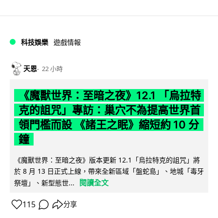
科技娛樂
遊戲情報
天恩
22 小時
《魔獸世界：至暗之夜》12.1 「烏拉特
克的詛咒」專訪：巢穴不為提高世界首
領門檻而設 《諸王之眠》縮短約 10 分
鐘
《魔獸世界：至暗之夜》版本更新 12.1「烏拉特克的詛咒」將
於 8 月 13 日正式上線，帶來全新區域「盤蛇島」、地城「毒牙
閱讀全文
祭壇」、新型態世...
115
分享