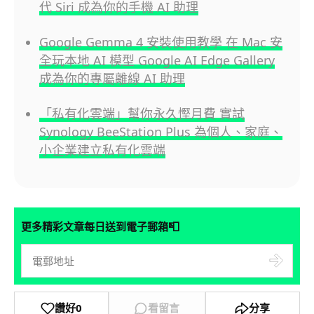
代 Siri 成為你的手機 AI 助理
Google Gemma 4 安裝使用教學 在 Mac 安
全玩本地 AI 模型 Google AI Edge Gallery
成為你的專屬離線 AI 助理
「私有化雲端」幫你永久慳月費 實試
Synology BeeStation Plus 為個人、家庭、
小企業建立私有化雲端
📮
更多精彩文章每日送到電子郵箱
讚好
0
看留言
分享