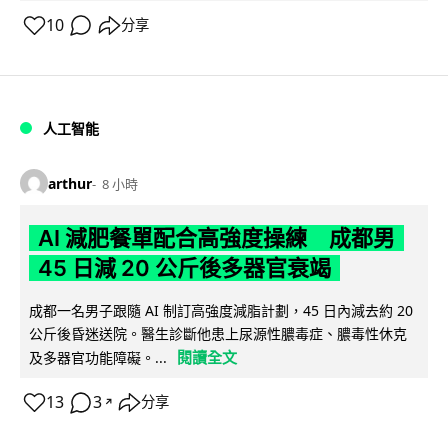
10
分享
人工智能
arthur
8 小時
AI 減肥餐單配合高強度操練 成都男
45 日減 20 公斤後多器官衰竭
成都一名男子跟隨 AI 制訂高強度減脂計劃，45 日內減去約 20
公斤後昏迷送院。醫生診斷他患上尿源性膿毒症、膿毒性休克
閱讀全文
及多器官功能障礙。...
13
3
分享
↗