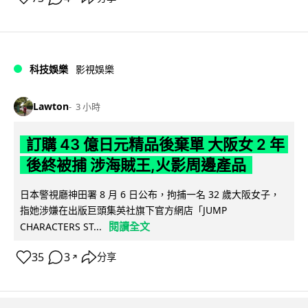
科技娛樂
影視娛樂
Lawton
3 小時
訂購 43 億日元精品後棄單 大阪女 2 年
後終被捕 涉海賊王,火影周邊產品
日本警視廳神田署 8 月 6 日公布，拘捕一名 32 歲大阪女子，
指她涉嫌在出版巨頭集英社旗下官方網店「JUMP
閱讀全文
CHARACTERS ST...
35
3
分享
↗