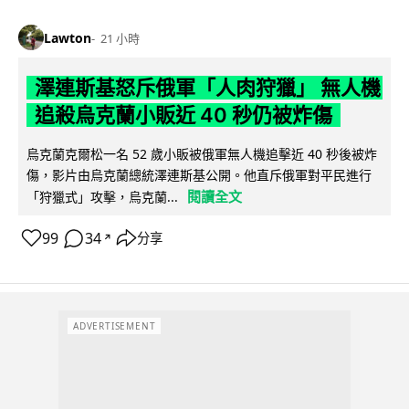
Lawton
21 小時
澤連斯基怒斥俄軍「人肉狩獵」 無人機
追殺烏克蘭小販近 40 秒仍被炸傷
烏克蘭克爾松一名 52 歲小販被俄軍無人機追擊近 40 秒後被炸
傷，影片由烏克蘭總統澤連斯基公開。他直斥俄軍對平民進行
閱讀全文
「狩獵式」攻擊，烏克蘭...
99
34
分享
↗
ADVERTISEMENT