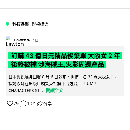
科技娛樂
影視娛樂
Lawton
2 日
訂購 43 億日元精品後棄單 大阪女 2 年
後終被捕 涉海賊王,火影周邊產品
日本警視廳神田署 8 月 6 日公布，拘捕一名 32 歲大阪女子，
指她涉嫌在出版巨頭集英社旗下官方網店「JUMP
閱讀全文
CHARACTERS ST...
79
10
分享
↗