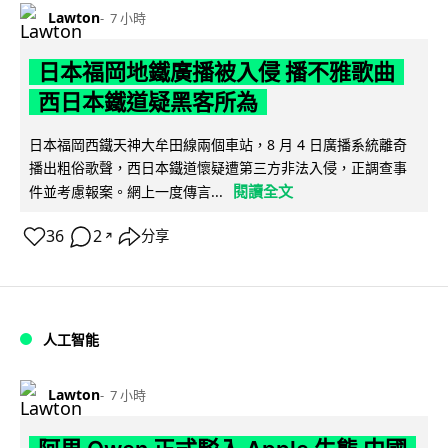
Lawton
7 小時
日本福岡地鐵廣播被入侵 播不雅歌曲
西日本鐵道疑黑客所為
日本福岡西鐵天神大牟田線兩個車站，8 月 4 日廣播系統離奇
播出粗俗歌聲，西日本鐵道懷疑遭第三方非法入侵，正調查事
閱讀全文
件並考慮報案。網上一度傳言...
36
2
分享
↗
人工智能
Lawton
7 小時