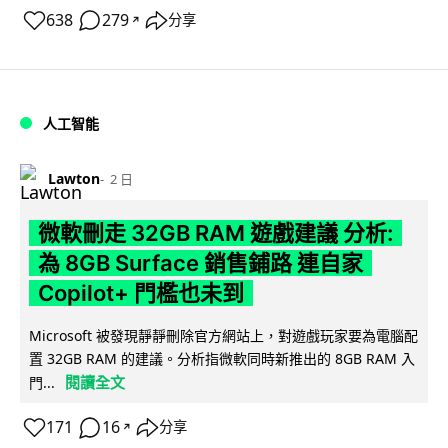
638
279
分享
↗
人工智能
Lawton
2 日
微軟刪走 32GB RAM 遊戲建議 分析:
為 8GB Surface 銷售鋪路 連自家
Copilot+ 門檻也未到
Microsoft 被發現靜靜刪除官方網站上，對遊戲玩家要為電腦配
置 32GB RAM 的建議。分析指微軟同時新推出的 8GB RAM 入
閱讀全文
門...
171
16
分享
↗