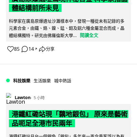
體結構前所未見
科學家在廣島原爆遺址沙灘樣本中，發現一種從未有記錄的多
元素合金，由鐵、鉻、鎳、錳、鉬及鋁六種金屬混合而成，晶
閱讀全文
體結構獨特。研究由佛羅倫斯大學...
85
14
分享
↗
科技娛樂
生活娛樂
城中熱話
Lawton
5 小時
港鐵紅磡站現「黐地銀包」 原來是藝術
品呃足全港市民兩年
港鐵紅磡站月台一個銀色「銀包」多年來一再令乘客誤以為有