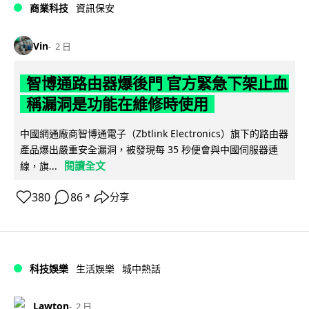
商業科技
資訊保安
Vin
2 日
智博通路由器爆後門 官方緊急下架止血
稱漏洞是功能在維修時使用
中國網通廠商智博通電子（Zbtlink Electronics）旗下的路由器
產品爆出嚴重安全漏洞，被發現每 35 秒便會與中國伺服器連
閱讀全文
線，旗...
380
86
分享
↗
科技娛樂
生活娛樂
城中熱話
Lawton
2 日