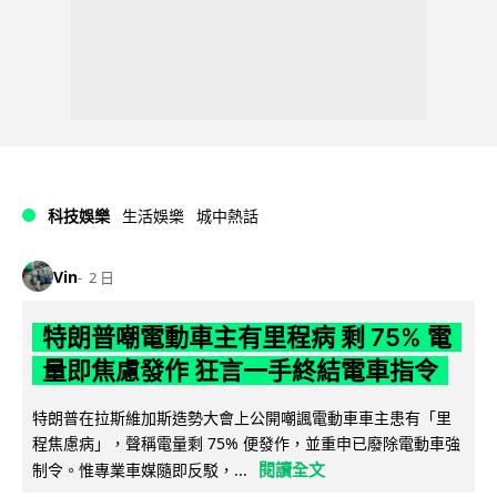
科技娛樂
生活娛樂
城中熱話
Vin
2 日
特朗普嘲電動車主有里程病 剩 75% 電
量即焦慮發作 狂言一手終結電車指令
特朗普在拉斯維加斯造勢大會上公開嘲諷電動車車主患有「里
程焦慮病」，聲稱電量剩 75% 便發作，並重申已廢除電動車強
閱讀全文
制令。惟專業車媒隨即反駁，...