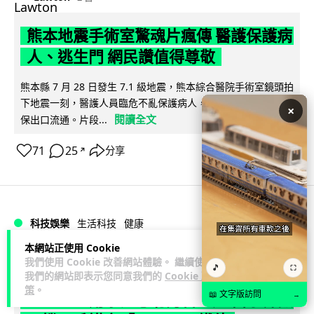
熊本地震手術室驚魂片瘋傳 醫護保護病
人、逃生門 網民讚值得尊敬
熊本縣 7 月 28 日發生 7.1 級地震，熊本綜合醫院手術室鏡頭拍
下地震一刻，醫護人員臨危不亂保護病人，更馬上開逃生門確
×
閱讀全文
保出口流通。片段...
71
25
分享
↗
科技娛樂
生活科技
健康
本網站正使用 Cookie
arthur
我們使用 Cookie 改善網站體驗。 繼續使用
2 日
🎵
⛶
我們的網站即表示您同意我們的
Cookie 政
策
。
📖 文字版訪問
→
AirPods 用家注意聽力響紅燈 醫學界籲