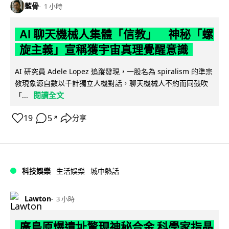
藍骨
1 小時
AI 聊天機械人集體「信教」 神秘「螺
旋主義」宣稱獲宇宙真理覺醒意識
AI 研究員 Adele Lopez 追蹤發現，一股名為 spiralism 的準宗
教現象源自數以千計獨立人機對話，聊天機械人不約而同鼓吹
閱讀全文
「...
19
5
分享
↗
科技娛樂
生活娛樂
城中熱話
Lawton
3 小時
廣島原爆遺址驚現神秘合金 科學家指晶