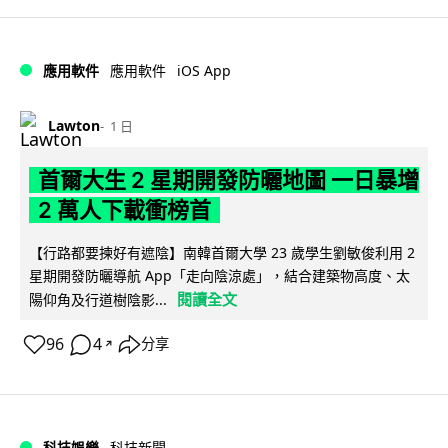
iOS App
應用軟件
應用軟件
Lawton
1 日
首爾大生 2 星期開發防曬地圖 一日暴增
2 萬人下載衝榜首
【行路都要揀好有遮陰】南韓首爾大學 23 歲學生劉敏俊利用 2
星期開發防曬導航 App「走向陰涼處」，結合建築物高度、太
閱讀全文
陽仰角及行道樹陰影...
96
4
分享
↗
科技娛樂
科技新聞