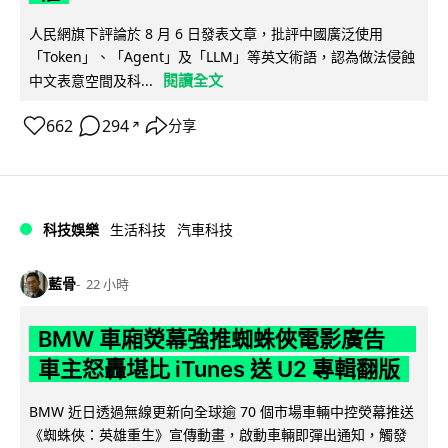
人民網旗下評論於 8 月 6 日發表文章，批評中國廣泛使用
「Token」、「Agent」及「LLM」等英文術語，認為做法侵蝕
閱讀全文
中文表意空間及科...
662
294
分享
↗
科技娛樂
生活科技
汽車科技
藍骨
22 小時
BMW 車廂熒幕強推蜘蛛俠電影廣告
車主怒轟堪比 iTunes 送 U2 專輯翻版
BMW 近日透過無線更新向全球逾 70 個市場車輛中控熒幕推送
《蜘蛛俠：英雄重生》宣傳動畫，啟動車輛即彈出通知，觸發