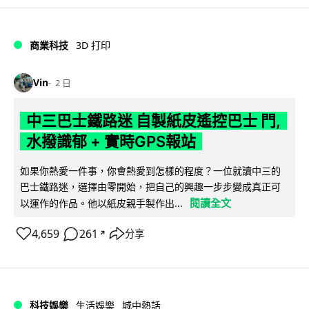
商業科技
3D 打印
Vin
2 日
中三巴士鐵路迷 自製紙皮遙控巴士 門,
水撥識郁 + 實時GPS報站
如果你熱愛一件事，你會熱愛到怎樣的程度？一位就讀中三的
巴士鐵路迷，選擇由零開始，把自己的興趣一步步變成真正可
閱讀全文
以運作的作品。他以紙皮親手製作出...
4,659
261
分享
↗
科技娛樂
生活娛樂
城中熱話