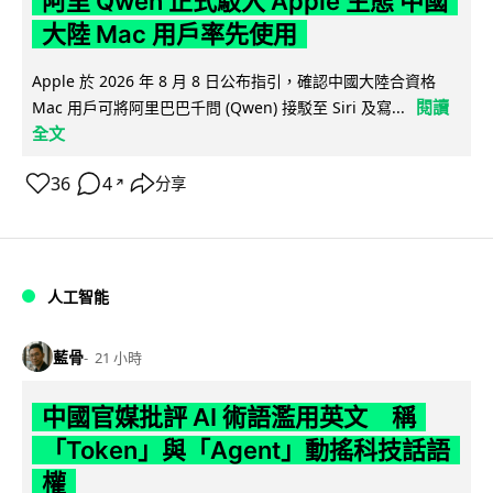
阿里 Qwen 正式駁入 Apple 生態 中國
大陸 Mac 用戶率先使用
Apple 於 2026 年 8 月 8 日公布指引，確認中國大陸合資格
閱讀
Mac 用戶可將阿里巴巴千問 (Qwen) 接駁至 Siri 及寫...
全文
36
4
分享
↗
人工智能
藍骨
21 小時
中國官媒批評 AI 術語濫用英文 稱
「Token」與「Agent」動搖科技話語
權