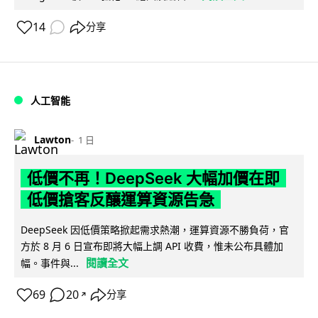
14
分享
人工智能
Lawton
1 日
低價不再！DeepSeek 大幅加價在即
低價搶客反釀運算資源告急
DeepSeek 因低價策略掀起需求熱潮，運算資源不勝負荷，官
方於 8 月 6 日宣布即將大幅上調 API 收費，惟未公布具體加
閱讀全文
幅。事件與...
69
20
分享
↗