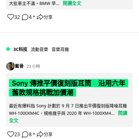
閱讀全文
大批車主不滿。BMW 早...
32
4
分享
↗
3C科技
流動音樂
音樂耳機
藍骨
23 小時
Sony 傳推平價復刻版耳筒 沿用六年
舊款規格挑戰加價潮
最近有爆料指 Sony 計劃於 9 月 7 日推出平價復刻版降噪耳機
閱讀
WH-1000XM4C，規格幾乎與 2020 年 WH-1000XM4...
全文
23
8
分享
↗