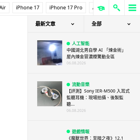
澤連斯基怒斥俄軍「人肉狩獵」
Air
iPhone 17
iPhone 17 Pro
AirPods Pro 3
Ap
無人機追殺烏克蘭小販近 40 秒
仍被炸傷
06.08.2026
最新文章
全部
人工智能
中國湖北男自學 AI 「煉金術」
屋內煉金冒濃煙驚動全區
06.08.2026
流動音樂
【評測】Sony IER-M500 入耳式
監聽耳機：現場拍攝、後製監
聽...
06.08.2026
遊戲情報
《魔獸世界：至暗之夜》12.1