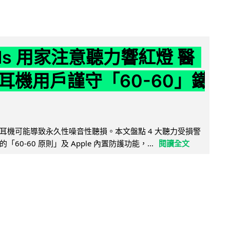
ods 用家注意聽力響紅燈 醫
耳機用戶謹守「60-60」鐵
耳機可能導致永久性噪音性聽損。本文盤點 4 大聽力受損警
60-60 原則」及 Apple 內置防護功能，...
閱讀全文