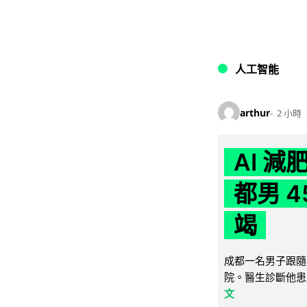
人工智能
arthur
2 小時
AI 
都男 4
竭
成都一名男子跟隨 
院。醫生診斷他患
文