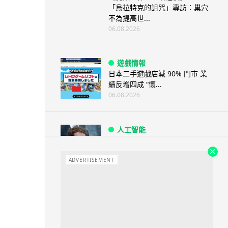
「烏拉特克的詛咒」專訪：巢穴
不為提高世...
06.08.2026
遊戲情報
日本二手遊戲店減 90% 門市 業
績反增四成 “懷...
06.08.2026
人工智能
Meta AI 模型測試期間入侵他家
公司 三大 AI 巨頭接連曝安全
ADVERTISEMENT
漏...
06.08.2026
科技新聞
Audi 最慳電量產車現身 A2 e-
tron 迷彩造型曝光 快充 2...