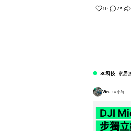
10
2
↗
3C科技
家居
Vin
14 小時
DJI M
步獨立錄