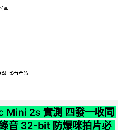
分享
無線
影音產品
ic Mini 2s 實測 四發一收同
音 32-bit 防爆咪拍片必