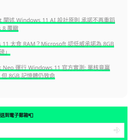
oft 闡述 Windows 11 AI 設計原則 承諾不再重蹈
s 8 覆轍
s 11 太食 RAM？Microsoft 認低威承諾為 8GB
磅」
k Neo 運行 Windows 11 官方實測: 單核竟贏
%，但 8GB 記憶體仍致命
📮
送到電子郵箱