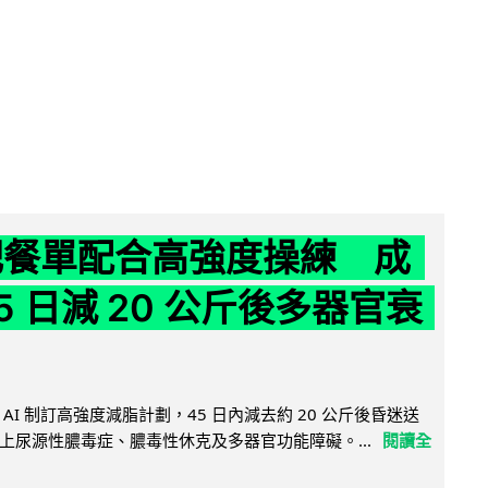
減肥餐單配合高強度操練 成
5 日減 20 公斤後多器官衰
AI 制訂高強度減脂計劃，45 日內減去約 20 公斤後昏迷送
上尿源性膿毒症、膿毒性休克及多器官功能障礙。...
閱讀全