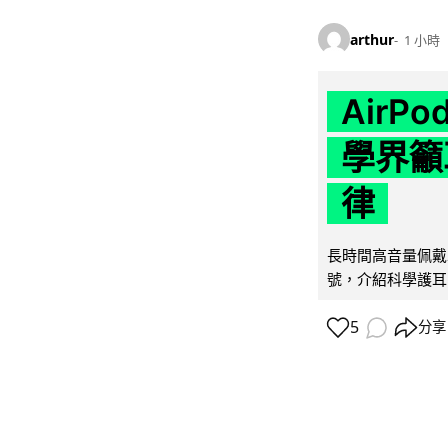
arthur
1 小時
AirP
學界籲
律
長時間高音量佩戴
號，介紹科學護耳的「
5
分享