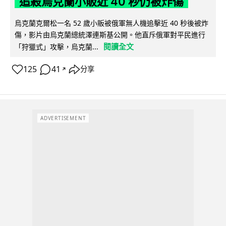
追殺烏克蘭小販近 40 秒仍被炸傷
烏克蘭克爾松一名 52 歲小販被俄軍無人機追擊近 40 秒後被炸
傷，影片由烏克蘭總統澤連斯基公開。他直斥俄軍對平民進行
閱讀全文
「狩獵式」攻擊，烏克蘭...
125
41
分享
↗
ADVERTISEMENT