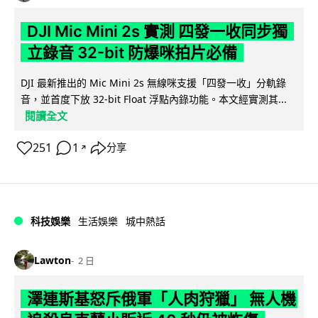
DJI Mic Mini 2s 實測 四發一收同步獨
立錄音 32-bit 防爆咪拍片必備
DJI 最新推出的 Mic Mini 2s 無線咪支援「四發一收」分軌錄
音，並首度下放 32-bit Float 浮點內錄功能。本文經實測其...
閱讀全文
251
1
分享
↗
科技娛樂
生活娛樂
城中熱話
Lawton
2 日
澤連斯基怒斥俄軍「人肉狩獵」 無人機