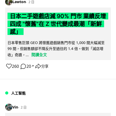
Lawton
2 日
日本二手遊戲店減 90% 門市 業績反增
四成 "懷舊"在 Z 世代變成最潮「新鮮
感」
日本零售巨頭 GEO 將懷舊遊戲銷售門市從 1,000 間大幅減至
99 間，但銷售額卻不降反升至過往的 1.4 倍。做到「減店增
閱讀全文
收」奇蹟，...
260
20
分享
↗
人工智能
Vin
2 日