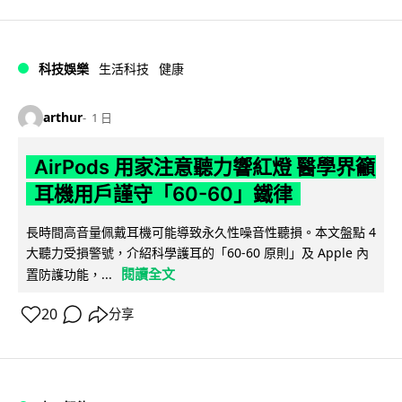
科技娛樂
生活科技
健康
arthur
1 日
AirPods 用家注意聽力響紅燈 醫學界籲
耳機用戶謹守「60-60」鐵律
長時間高音量佩戴耳機可能導致永久性噪音性聽損。本文盤點 4
大聽力受損警號，介紹科學護耳的「60-60 原則」及 Apple 內
閱讀全文
置防護功能，...
20
分享