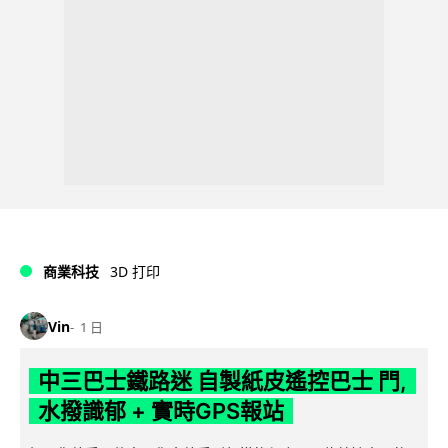
商業科技
3D 打印
Vin
1 日
中三巴士鐵路迷 自製紙皮遙控巴士 門,
水撥識郁 + 實時GPS報站