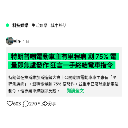
科技娛樂
生活娛樂
城中熱話
Vin
1 日
特朗普嘲電動車主有里程病 剩 75% 電
量即焦慮發作 狂言一手終結電車指令
特朗普在拉斯維加斯造勢大會上公開嘲諷電動車車主患有「里
程焦慮病」，聲稱電量剩 75% 便發作，並重申已廢除電動車強
閱讀全文
制令。惟專業車媒隨即反駁，...
603
270
分享
↗