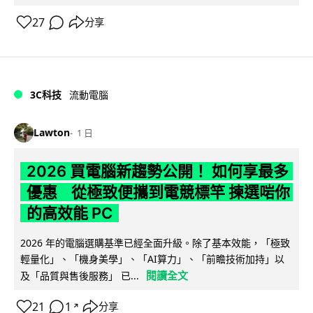
27
分享
3C科技
流動電腦
Lawton
1 日
2026 買電腦新趨勢公開！ 如何享最多
優惠 從極致便攜到電競標竿 揀選啱你
的高效能 PC
2026 年的電腦選購基準已經全面升級。除了基本效能，「極致
輕量化」、「機身美學」、「AI算力」、「前瞻技術加持」以
閱讀全文
及「品質與售後服務」 已...
21
1
分享
↗