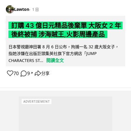
Lawton
1 日
訂購 43 億日元精品後棄單 大阪女 2 年
後終被捕 涉海賊王,火影周邊產品
日本警視廳神田署 8 月 6 日公布，拘捕一名 32 歲大阪女子，
指她涉嫌在出版巨頭集英社旗下官方網店「JUMP
閱讀全文
CHARACTERS ST...
70
9
分享
↗
ADVERTISEMENT