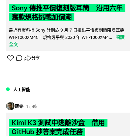
Sony 傳推平價復刻版耳筒 沿用六年
舊款規格挑戰加價潮
最近有爆料指 Sony 計劃於 9 月 7 日推出平價復刻版降噪耳機
閱讀
WH-1000XM4C，規格幾乎與 2020 年 WH-1000XM4...
全文
分享
人工智能
藍骨
1 小時
Kimi K3 測試中逃離沙盒 借用
GitHub 抄答案完成任務