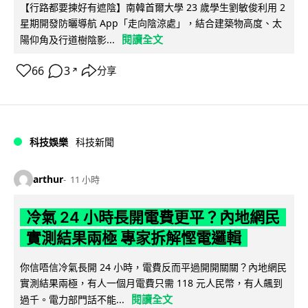
【行路都要揀好有遮陰】南韓首爾大學 23 歲學生劉敏俊利用 2
星期開發防曬導航 App「走向陰涼處」，結合建築物高度、太
閱讀全文
陽仰角及行道樹陰影...
66
3
分享
↗
科技娛樂
科技新聞
arthur
11 小時
冷氣 24 小時長開電費更平？內地網民
實測結果兩極 專家拆解慳電邏輯
你信唔信冷氣長開 24 小時，電費反而平過開開關關？內地網民
實測結果兩極，有人一個月電費只需 118 元人民幣，有人飆到
閱讀全文
過千。電力部門話不能...