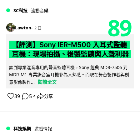
3C科技
流動音樂
89
Lawton
2 日
【評測】Sony IER-M500 入耳式監聽
耳機：現場拍攝、後製監聽與人聲利器
談到專業混音專用的聲音監聽耳機，Sony 經典 MDR-7506 到
MDR-M1 專業錄音室耳機都為人熟悉。而現在舞台製作者與創
閱讀全文
意影像製作...
39
5
分享
↗
科技娛樂
遊戲情報