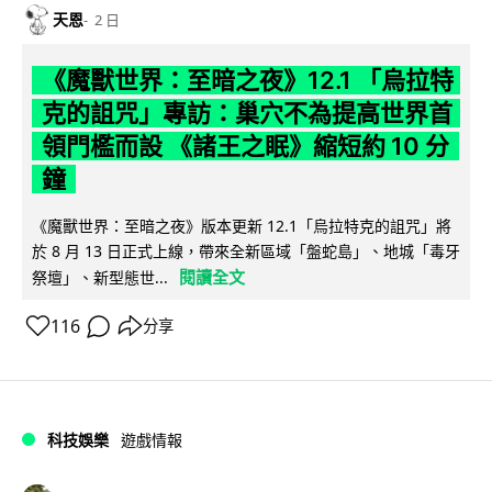
天恩
2 日
《魔獸世界：至暗之夜》12.1 「烏拉特
克的詛咒」專訪：巢穴不為提高世界首
領門檻而設 《諸王之眠》縮短約 10 分
鐘
《魔獸世界：至暗之夜》版本更新 12.1「烏拉特克的詛咒」將
於 8 月 13 日正式上線，帶來全新區域「盤蛇島」、地城「毒牙
閱讀全文
祭壇」、新型態世...
116
分享
科技娛樂
遊戲情報