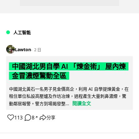
人工智能
Lawton
2 日
中國湖北男自學 AI 「煉金術」 屋內煉
金冒濃煙驚動全區
中國湖北黃石一名男子見金價高企，利用 AI 自學提煉黃金，在
租住單位私設高壓爐及作坊冶煉，過程產生大量刺鼻濃煙，驚
閱讀全文
動鄰居報警。警方到場揭發整...
113
8
分享
↗