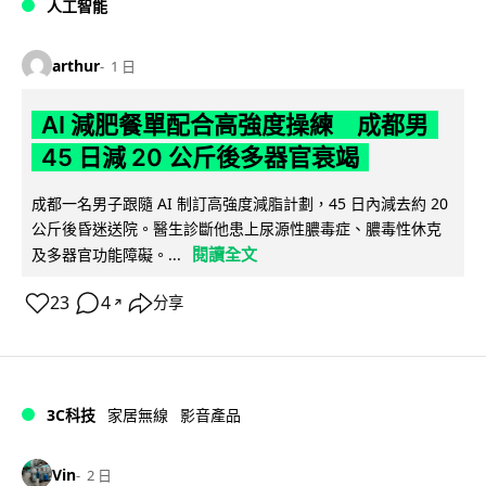
人工智能
arthur
1 日
AI 減肥餐單配合高強度操練 成都男
45 日減 20 公斤後多器官衰竭
成都一名男子跟隨 AI 制訂高強度減脂計劃，45 日內減去約 20
公斤後昏迷送院。醫生診斷他患上尿源性膿毒症、膿毒性休克
閱讀全文
及多器官功能障礙。...
23
4
分享
↗
3C科技
家居無線
影音產品
Vin
2 日