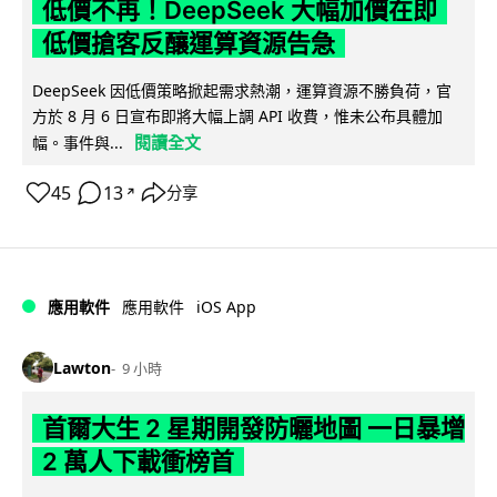
低價不再！DeepSeek 大幅加價在即
低價搶客反釀運算資源告急
DeepSeek 因低價策略掀起需求熱潮，運算資源不勝負荷，官
方於 8 月 6 日宣布即將大幅上調 API 收費，惟未公布具體加
閱讀全文
幅。事件與...
45
13
分享
↗
iOS App
應用軟件
應用軟件
Lawton
9 小時
首爾大生 2 星期開發防曬地圖 一日暴增
2 萬人下載衝榜首