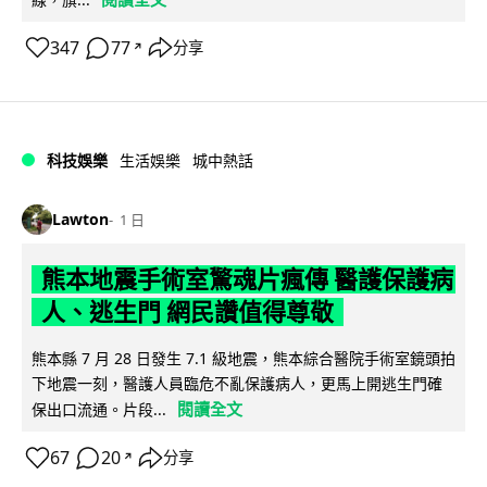
347
77
分享
↗
科技娛樂
生活娛樂
城中熱話
Lawton
1 日
熊本地震手術室驚魂片瘋傳 醫護保護病
人、逃生門 網民讚值得尊敬
熊本縣 7 月 28 日發生 7.1 級地震，熊本綜合醫院手術室鏡頭拍
下地震一刻，醫護人員臨危不亂保護病人，更馬上開逃生門確
閱讀全文
保出口流通。片段...
67
20
分享
↗