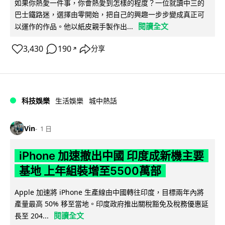
如果你熱愛一件事，你會熱愛到怎樣的程度？一位就讀中三的
巴士鐵路迷，選擇由零開始，把自己的興趣一步步變成真正可
閱讀全文
以運作的作品。他以紙皮親手製作出...
3,430
190
分享
↗
科技娛樂
生活娛樂
城中熱話
Vin
1 日
iPhone 加速撤出中國 印度成新機主要
基地 上年組裝增至5500萬部
Apple 加速將 iPhone 生產線由中國轉往印度，目標兩年內將
產量最高 50% 移至當地。印度政府推出關稅豁免及稅務優惠延
閱讀全文
長至 204...