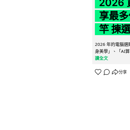
202
享最多
竿 揀
2026 年的電
身美學」、「AI算
讀全文
分享