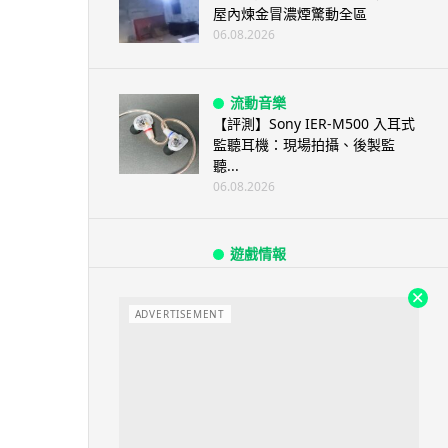
屋內煉金冒濃煙驚動全區
06.08.2026
流動音樂
【評測】Sony IER-M500 入耳式
監聽耳機：現場拍攝、後製監
聽...
06.08.2026
遊戲情報
《魔獸世界：至暗之夜》12.1
「烏拉特克的詛咒」專訪：巢穴
不為提高世...
ADVERTISEMENT
06.08.2026
遊戲情報
日本二手遊戲店減 90% 門市 業
績反增四成 “懷...