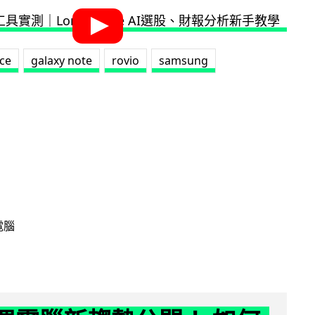
ace
galaxy note
rovio
samsung
電腦