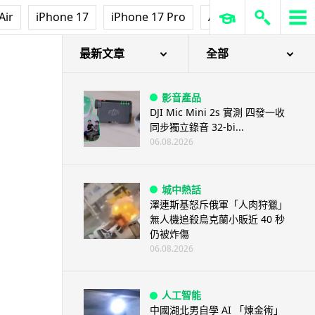
Air
iPhone 17
iPhone 17 Pro
AirPods Pro 3
Ap
最新文章
全部
影音產品
DJI Mic Mini 2s 實測 四發一收
同步獨立錄音 32-bi...
06.08.2026
城中熱話
澤連斯基怒斥俄軍「人肉狩獵」
無人機追殺烏克蘭小販近 40 秒
仍被炸傷
06.08.2026
人工智能
中國湖北男自學 AI 「煉金術」