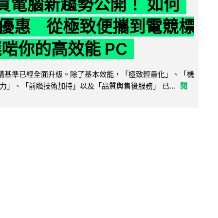
6 買電腦新趨勢公開！ 如何
優惠 從極致便攜到電競標
選啱你的高效能 PC
腦選購基準已經全面升級。除了基本效能，「極致輕量化」、「機
力」、「前瞻技術加持」以及「品質與售後服務」 已...
閱