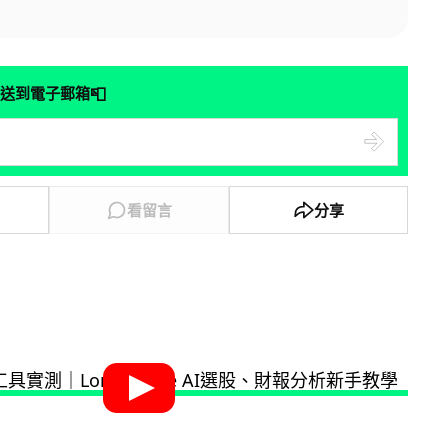
📮
送到電子郵箱
看留言
分享