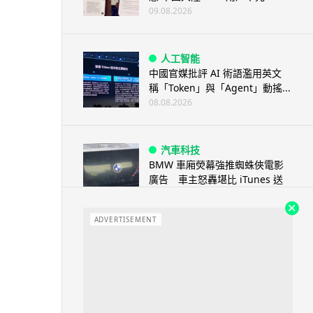
09.08.2026
人工智能
中國官媒批評 AI 術語濫用英文
稱「Token」與「Agent」動搖...
08.08.2026
汽車科技
BMW 車廂熒幕強推蜘蛛俠電影
廣告 車主怒轟堪比 iTunes 送
U...
08.08.2026
ADVERTISEMENT
音樂耳機
Sony 傳推平價復刻版耳筒 沿用
六年舊款規格挑戰加價潮
08.08.2026