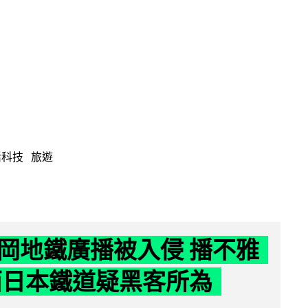
活科技
旅遊
岡地鐵廣播被入侵 播不雅
西日本鐵道疑黑客所為