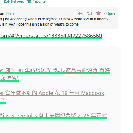
r.com/#!/yipe/status/183364947227586560
 Jobs 塵封 30 年訪談曝光 "科技產品壽命短暫 有好
能永流傳"
Jobs 當年做不到的 Apple 花 18 年用 Macbook
現了
創辦人 Steve Jobs 登上美國紀念幣 2026 年正式