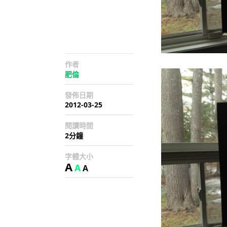
作者
肥倫
發佈日期
2012-03-25
閱讀時間
2分鐘
字體大小
A
A
A