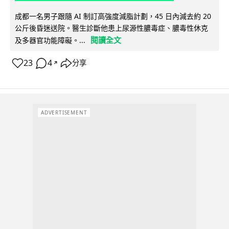
成都一名男子跟隨 AI 制訂高強度減脂計劃，45 日內減去約 20
公斤後昏迷送院。醫生診斷他患上尿源性膿毒症、膿毒性休克
閱讀全文
及多器官功能障礙。...
23
4
分享
↗
ADVERTISEMENT