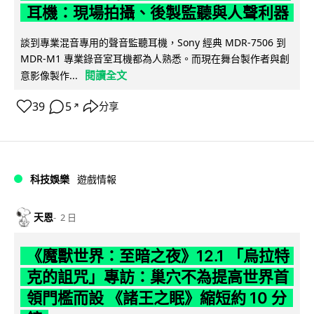
耳機：現場拍攝、後製監聽與人聲利器
談到專業混音專用的聲音監聽耳機，Sony 經典 MDR-7506 到
MDR-M1 專業錄音室耳機都為人熟悉。而現在舞台製作者與創
閱讀全文
意影像製作...
39
5
分享
↗
科技娛樂
遊戲情報
天恩
2 日
《魔獸世界：至暗之夜》12.1 「烏拉特
克的詛咒」專訪：巢穴不為提高世界首
領門檻而設 《諸王之眠》縮短約 10 分