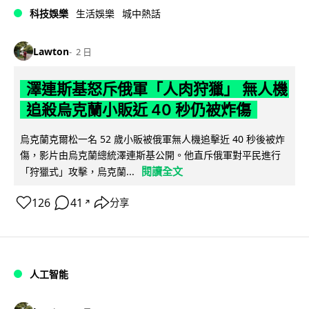
科技娛樂
生活娛樂
城中熱話
Lawton
2 日
澤連斯基怒斥俄軍「人肉狩獵」 無人機
追殺烏克蘭小販近 40 秒仍被炸傷
烏克蘭克爾松一名 52 歲小販被俄軍無人機追擊近 40 秒後被炸
傷，影片由烏克蘭總統澤連斯基公開。他直斥俄軍對平民進行
閱讀全文
「狩獵式」攻擊，烏克蘭...
126
41
分享
↗
人工智能