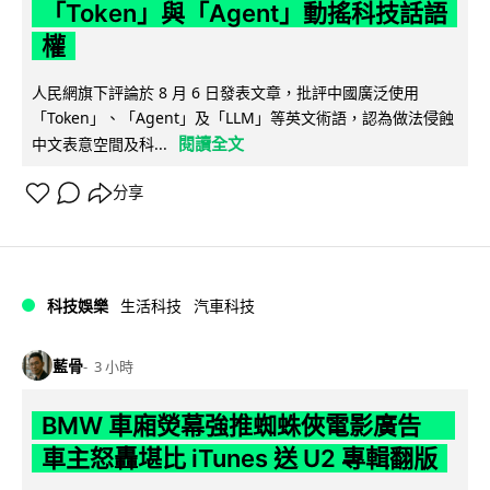
「Token」與「Agent」動搖科技話語
權
人民網旗下評論於 8 月 6 日發表文章，批評中國廣泛使用
「Token」、「Agent」及「LLM」等英文術語，認為做法侵蝕
閱讀全文
中文表意空間及科...
分享
科技娛樂
生活科技
汽車科技
藍骨
3 小時
BMW 車廂熒幕強推蜘蛛俠電影廣告
車主怒轟堪比 iTunes 送 U2 專輯翻版