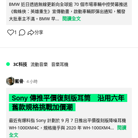
BMW 近日透過無線更新向全球逾 70 個市場車輛中控熒幕推送
《蜘蛛俠：英雄重生》宣傳動畫，啟動車輛即彈出通知，觸發
閱讀全文
大批車主不滿。BMW 早...
1
分享
3C科技
流動音樂
音樂耳機
藍骨
4 小時
Sony 傳推平價復刻版耳筒 沿用六年
舊款規格挑戰加價潮
最近有爆料指 Sony 計劃於 9 月 7 日推出平價復刻版降噪耳機
閱讀
WH-1000XM4C，規格幾乎與 2020 年 WH-1000XM4...
全文