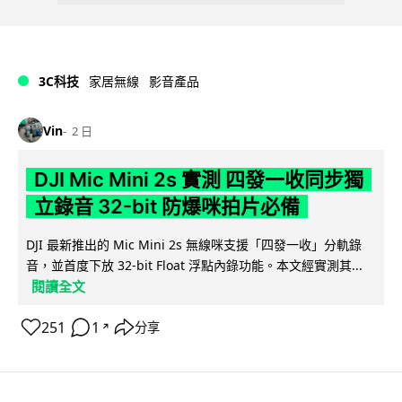
3C科技
家居無線
影音產品
Vin
2 日
DJI Mic Mini 2s 實測 四發一收同步獨
立錄音 32-bit 防爆咪拍片必備
DJI 最新推出的 Mic Mini 2s 無線咪支援「四發一收」分軌錄
音，並首度下放 32-bit Float 浮點內錄功能。本文經實測其...
閱讀全文
251
1
分享
↗