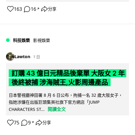
163
16
分享
↗
科技娛樂
影視娛樂
Lawton
1 日
訂購 43 億日元精品後棄單 大阪女 2 年
後終被捕 涉海賊王,火影周邊產品
日本警視廳神田署 8 月 6 日公布，拘捕一名 32 歲大阪女子，
指她涉嫌在出版巨頭集英社旗下官方網店「JUMP
閱讀全文
CHARACTERS ST...
75
9
分享
↗