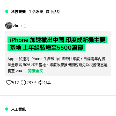
科技娛樂
生活娛樂
城中熱話
Vin
1 日
iPhone 加速撤出中國 印度成新機主要
基地 上年組裝增至5500萬部
Apple 加速將 iPhone 生產線由中國轉往印度，目標兩年內將
產量最高 50% 移至當地。印度政府推出關稅豁免及稅務優惠延
閱讀全文
長至 204...
512
237
分享
↗
人工智能