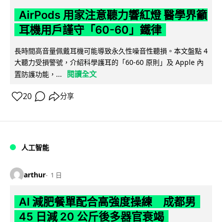
AirPods 用家注意聽力響紅燈 醫學界籲
耳機用戶謹守「60-60」鐵律
長時間高音量佩戴耳機可能導致永久性噪音性聽損。本文盤點 4
大聽力受損警號，介紹科學護耳的「60-60 原則」及 Apple 內
閱讀全文
置防護功能，...
20
分享
人工智能
arthur
1 日
AI 減肥餐單配合高強度操練 成都男
45 日減 20 公斤後多器官衰竭