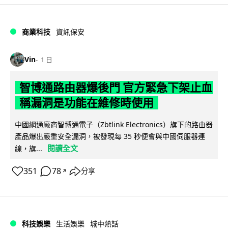
商業科技
資訊保安
Vin
1 日
智博通路由器爆後門 官方緊急下架止血
稱漏洞是功能在維修時使用
中國網通廠商智博通電子（Zbtlink Electronics）旗下的路由器
產品爆出嚴重安全漏洞，被發現每 35 秒便會與中國伺服器連
閱讀全文
線，旗...
351
78
分享
↗
科技娛樂
生活娛樂
城中熱話