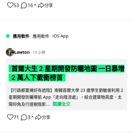
53
16
分享
↗
iOS App
應用軟件
應用軟件
Lawton
13 小時
首爾大生 2 星期開發防曬地圖 一日暴增
2 萬人下載衝榜首
【行路都要揀好有遮陰】南韓首爾大學 23 歲學生劉敏俊利用 2
星期開發防曬導航 App「走向陰涼處」，結合建築物高度、太
閱讀全文
陽仰角及行道樹陰影...
71
3
分享
↗