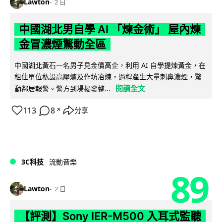
Lawton
2 日
中國湖北男自學 AI 「煉金術」 屋內煉
金冒濃煙驚動全區
中國湖北黃石一名男子見金價高企，利用 AI 自學提煉黃金，在
租住單位私設高壓爐及作坊冶煉，過程產生大量刺鼻濃煙，驚
閱讀全文
動鄰居報警。警方到場揭發整...
113
8
分享
↗
3C科技
流動音樂
89
Lawton
2 日
【評測】Sony IER-M500 入耳式監聽