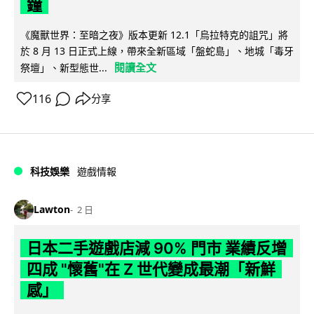
鐘
《魔獸世界：至暗之夜》版本更新 12.1「烏拉特克的詛咒」將
於 8 月 13 日正式上線，帶來全新區域「盤蛇島」、地城「毒牙
閱讀全文
祭壇」、新型態世...
116
分享
科技娛樂
遊戲情報
Lawton
2 日
日本二手遊戲店減 90% 門市 業績反增
四成 "懷舊"在 Z 世代變成最潮「新鮮
感」