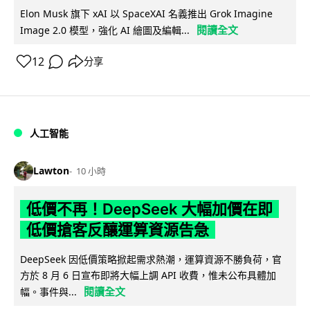
Elon Musk 旗下 xAI 以 SpaceXAI 名義推出 Grok Imagine
閱讀全文
Image 2.0 模型，強化 AI 繪圖及編輯...
12
分享
人工智能
Lawton
10 小時
低價不再！DeepSeek 大幅加價在即
低價搶客反釀運算資源告急
DeepSeek 因低價策略掀起需求熱潮，運算資源不勝負荷，官
方於 8 月 6 日宣布即將大幅上調 API 收費，惟未公布具體加
閱讀全文
幅。事件與...