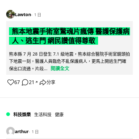
Lawton
1 日
熊本地震手術室驚魂片瘋傳 醫護保護病
人、逃生門 網民讚值得尊敬
熊本縣 7 月 28 日發生 7.1 級地震，熊本綜合醫院手術室鏡頭拍
下地震一刻，醫護人員臨危不亂保護病人，更馬上開逃生門確
閱讀全文
保出口流通。片段...
67
21
分享
↗
科技娛樂
生活科技
健康
arthur
1 日