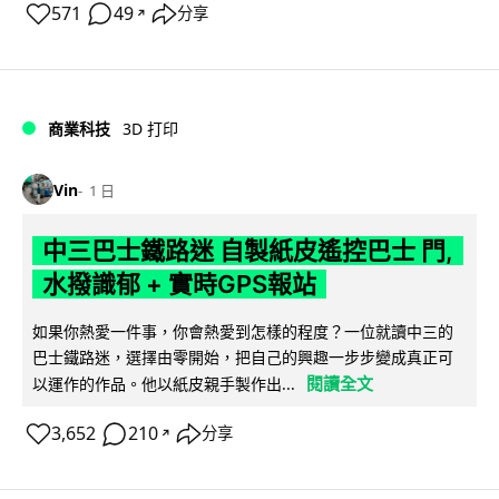
571
49
分享
↗
商業科技
3D 打印
Vin
1 日
中三巴士鐵路迷 自製紙皮遙控巴士 門,
水撥識郁 + 實時GPS報站
如果你熱愛一件事，你會熱愛到怎樣的程度？一位就讀中三的
巴士鐵路迷，選擇由零開始，把自己的興趣一步步變成真正可
閱讀全文
以運作的作品。他以紙皮親手製作出...
3,652
210
分享
↗