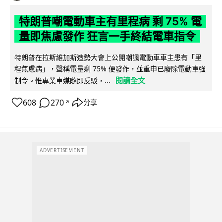
特朗普嘲電動車主有里程病 剩 75% 電
量即焦慮發作 狂言一手終結電車指令
特朗普在拉斯維加斯造勢大會上公開嘲諷電動車車主患有「里
程焦慮病」，聲稱電量剩 75% 便發作，並重申已廢除電動車強
閱讀全文
制令。惟專業車媒隨即反駁，...
608
270
分享
↗
ADVERTISEMENT