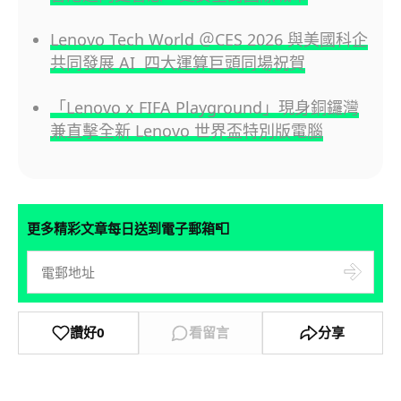
Lenovo Tech World ＠CES 2026 與美國科企
共同發展 AI 四大運算巨頭同場祝賀
「Lenovo x FIFA Playground」現身銅鑼灣
兼直擊全新 Lenovo 世界盃特別版電腦
📮
更多精彩文章每日送到電子郵箱
讚好
0
看留言
分享