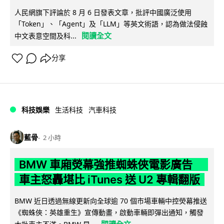
人民網旗下評論於 8 月 6 日發表文章，批評中國廣泛使用
「Token」、「Agent」及「LLM」等英文術語，認為做法侵蝕
閱讀全文
中文表意空間及科...
分享
科技娛樂
生活科技
汽車科技
藍骨
2 小時
BMW 車廂熒幕強推蜘蛛俠電影廣告
車主怒轟堪比 iTunes 送 U2 專輯翻版
BMW 近日透過無線更新向全球逾 70 個市場車輛中控熒幕推送
《蜘蛛俠：英雄重生》宣傳動畫，啟動車輛即彈出通知，觸發