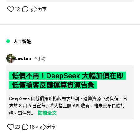
12
分享
人工智能
Lawton
9 小時
低價不再！DeepSeek 大幅加價在即
低價搶客反釀運算資源告急
DeepSeek 因低價策略掀起需求熱潮，運算資源不勝負荷，官
方於 8 月 6 日宣布即將大幅上調 API 收費，惟未公布具體加
閱讀全文
幅。事件與...
53
16
分享
↗