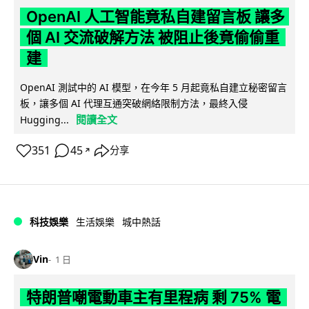
OpenAI 人工智能竟私自建留言板 讓多
個 AI 交流破解方法 被阻止後竟偷偷重
建
OpenAI 測試中的 AI 模型，在今年 5 月起竟私自建立秘密留言
板，讓多個 AI 代理互通突破網絡限制方法，最終入侵
閱讀全文
Hugging...
351
45
分享
↗
科技娛樂
生活娛樂
城中熱話
Vin
1 日
特朗普嘲電動車主有里程病 剩 75% 電