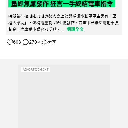
量即焦慮發作 狂言一手終結電車指令
特朗普在拉斯維加斯造勢大會上公開嘲諷電動車車主患有「里
程焦慮病」，聲稱電量剩 75% 便發作，並重申已廢除電動車強
閱讀全文
制令。惟專業車媒隨即反駁，...
608
270
分享
↗
ADVERTISEMENT