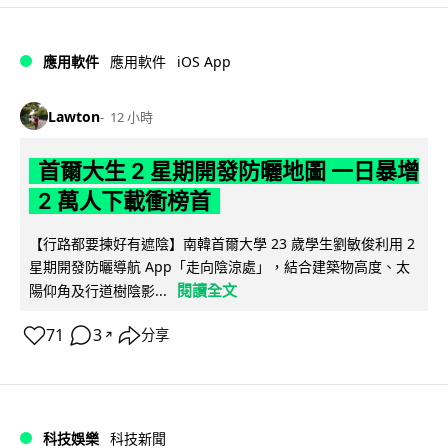
iOS App
應用軟件
應用軟件
Lawton
12 小時
首爾大生 2 星期開發防曬地圖 一日暴增
2 萬人下載衝榜首
【行路都要揀好有遮陰】南韓首爾大學 23 歲學生劉敏俊利用 2
星期開發防曬導航 App「走向陰涼處」，結合建築物高度、太
閱讀全文
陽仰角及行道樹陰影...
71
3
分享
↗
科技娛樂
科技新聞