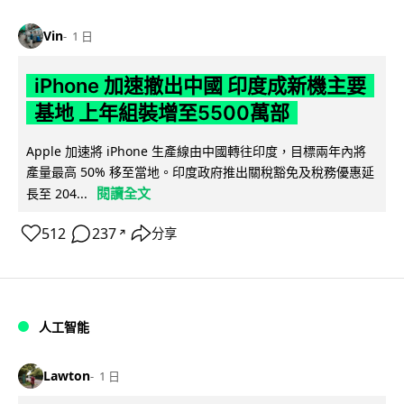
Vin
1 日
iPhone 加速撤出中國 印度成新機主要
基地 上年組裝增至5500萬部
Apple 加速將 iPhone 生產線由中國轉往印度，目標兩年內將
產量最高 50% 移至當地。印度政府推出關稅豁免及稅務優惠延
閱讀全文
長至 204...
512
237
分享
↗
人工智能
Lawton
1 日