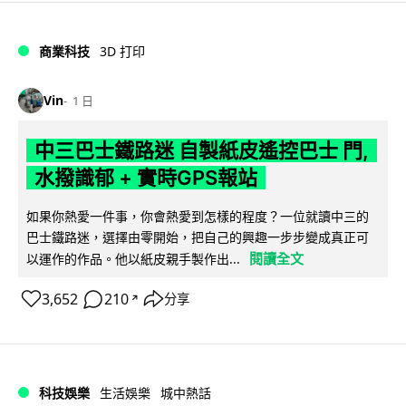
商業科技
3D 打印
Vin
1 日
中三巴士鐵路迷 自製紙皮遙控巴士 門,
水撥識郁 + 實時GPS報站
如果你熱愛一件事，你會熱愛到怎樣的程度？一位就讀中三的
巴士鐵路迷，選擇由零開始，把自己的興趣一步步變成真正可
閱讀全文
以運作的作品。他以紙皮親手製作出...
3,652
210
分享
↗
科技娛樂
生活娛樂
城中熱話