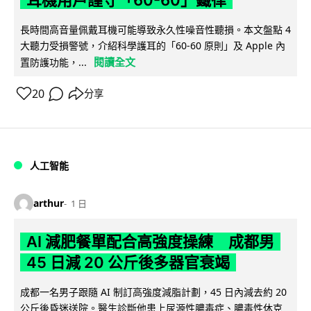
耳機用戶謹守「60-60」鐵律
長時間高音量佩戴耳機可能導致永久性噪音性聽損。本文盤點 4
大聽力受損警號，介紹科學護耳的「60-60 原則」及 Apple 內
閱讀全文
置防護功能，...
20
分享
人工智能
arthur
1 日
AI 減肥餐單配合高強度操練 成都男
45 日減 20 公斤後多器官衰竭
成都一名男子跟隨 AI 制訂高強度減脂計劃，45 日內減去約 20
公斤後昏迷送院。醫生診斷他患上尿源性膿毒症、膿毒性休克