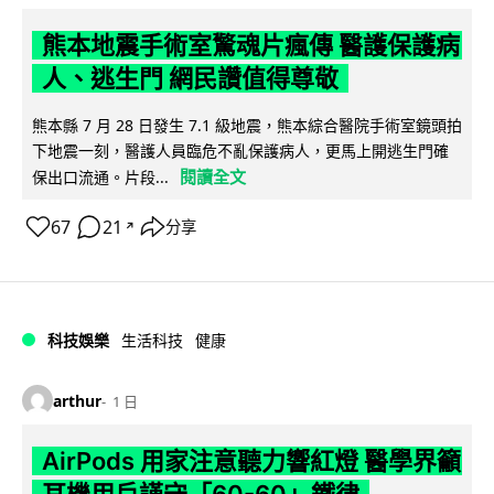
熊本地震手術室驚魂片瘋傳 醫護保護病
人、逃生門 網民讚值得尊敬
熊本縣 7 月 28 日發生 7.1 級地震，熊本綜合醫院手術室鏡頭拍
下地震一刻，醫護人員臨危不亂保護病人，更馬上開逃生門確
閱讀全文
保出口流通。片段...
67
21
分享
↗
科技娛樂
生活科技
健康
arthur
1 日
AirPods 用家注意聽力響紅燈 醫學界籲