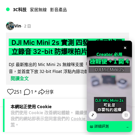
3C科技
家居無線
影音產品
Vin
2 日
DJI Mic Mini 2s 實測 四發一收同步獨
×
立錄音 32-bit 防爆咪拍片必備
DJI 最新推出的 Mic Mini 2s 無線咪支援「四發一收」分軌錄
音，並首度下放 32-bit Float 浮點內錄功能。本文經實測其...
閱讀全文
251
1
分享
↗
本網站正使用 Cookie
我們使用 Cookie 改善網站體驗。 繼續使用
🎵
⛶
我們的網站即表示您同意我們的
Cookie 政
科技娛樂
生活娛樂
城中熱話
策
。
📖 詳細評測
→