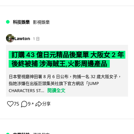
科技娛樂
影視娛樂
Lawton
1 日
訂購 43 億日元精品後棄單 大阪女 2 年
後終被捕 涉海賊王,火影周邊產品
日本警視廳神田署 8 月 6 日公布，拘捕一名 32 歲大阪女子，
指她涉嫌在出版巨頭集英社旗下官方網店「JUMP
閱讀全文
CHARACTERS ST...
75
9
分享
↗