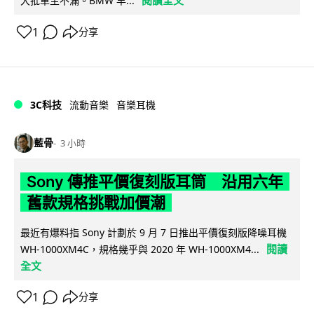
閱讀全文
大批車主不滿。BMW 早...
1
分享
3C科技
流動音樂
音樂耳機
藍骨
3 小時
Sony 傳推平價復刻版耳筒 沿用六年
舊款規格挑戰加價潮
最近有爆料指 Sony 計劃於 9 月 7 日推出平價復刻版降噪耳機
閱讀
WH-1000XM4C，規格幾乎與 2020 年 WH-1000XM4...
全文
1
分享