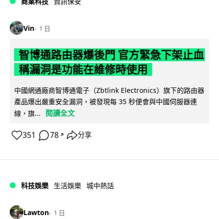
商業科技
資訊保安
Vin
1 日
智博通路由器爆後門 官方緊急下架止血
稱漏洞是功能在維修時使用
中國網通廠商智博通電子（Zbtlink Electronics）旗下的路由器
產品爆出嚴重安全漏洞，被發現每 35 秒便會與中國伺服器連
閱讀全文
線，旗...
351
78
分享
↗
科技娛樂
生活娛樂
城中熱話
Lawton
1 日