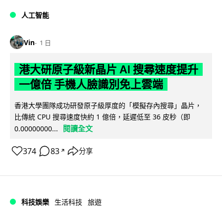
人工智能
Vin
1 日
港大研原子級新晶片 AI 搜尋速度提升
一億倍 手機人臉識別免上雲端
香港大學團隊成功研發原子級厚度的「模擬存內搜尋」晶片，
比傳統 CPU 搜尋速度快約 1 億倍，延遲低至 36 皮秒（即
閱讀全文
0.00000000...
374
83
分享
↗
科技娛樂
生活科技
旅遊