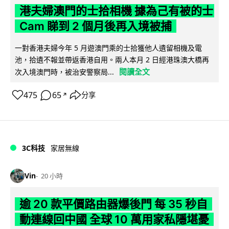
港夫婦澳門的士拾相機 據為己有被的士
Cam 睇到 2 個月後再入境被捕
一對香港夫婦今年 5 月遊澳門乘的士拾獲他人遺留相機及電
池，拾遺不報並帶返香港自用。兩人本月 2 日經港珠澳大橋再
閱讀全文
次入境澳門時，被治安警察局...
475
65
分享
↗
3C科技
家居無線
Vin
20 小時
逾 20 款平價路由器爆後門 每 35 秒自
動連線回中國 全球 10 萬用家私隱堪憂