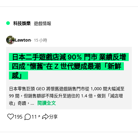
科技娛樂
遊戲情報
Lawton
15 小時
日本二手遊戲店減 90% 門市 業績反增
四成 "懷舊"在 Z 世代變成最潮「新鮮
感」
日本零售巨頭 GEO 將懷舊遊戲銷售門市從 1,000 間大幅減至
99 間，但銷售額卻不降反升至過往的 1.4 倍。做到「減店增
閱讀全文
收」奇蹟，...
195
11
分享
↗