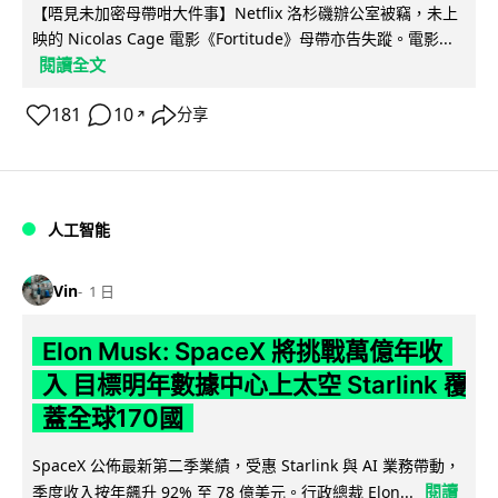
【唔見未加密母帶咁大件事】Netflix 洛杉磯辦公室被竊，未上
映的 Nicolas Cage 電影《Fortitude》母帶亦告失蹤。電影...
閱讀全文
181
10
分享
↗
人工智能
Vin
1 日
Elon Musk: SpaceX 將挑戰萬億年收
入 目標明年數據中心上太空 Starlink 覆
蓋全球170國
SpaceX 公佈最新第二季業績，受惠 Starlink 與 AI 業務帶動，
閱讀
季度收入按年飆升 92% 至 78 億美元。行政總裁 Elon...