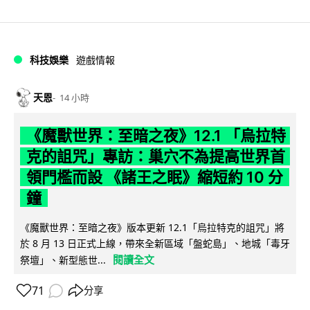
科技娛樂
遊戲情報
天恩
14 小時
《魔獸世界：至暗之夜》12.1 「烏拉特
克的詛咒」專訪：巢穴不為提高世界首
領門檻而設 《諸王之眠》縮短約 10 分
鐘
《魔獸世界：至暗之夜》版本更新 12.1「烏拉特克的詛咒」將
於 8 月 13 日正式上線，帶來全新區域「盤蛇島」、地城「毒牙
閱讀全文
祭壇」、新型態世...
71
分享