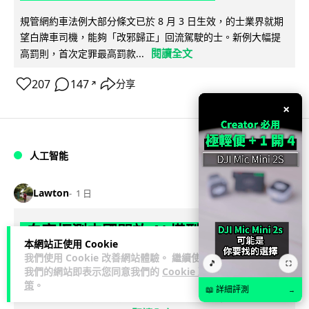
規管網約車法例大部分條文已於 8 月 3 日生效，的士業界就期
望白牌車司機，能夠「改邪歸正」回流駕駛的士。新例大幅提
閱讀全文
高罰則，首次定罪最高罰款...
207
147
分享
↗
×
人工智能
Lawton
1 日
白宮拒測中國開放 AI 模型 業界質疑安
本網站正使用 Cookie
全框架選擇性執行
我們使用 Cookie 改善網站體驗。 繼續使用
🎵
⛶
我們的網站即表示您同意我們的
Cookie 政
彭博社報道，白宮通知美國頂尖 AI 公司，中國開發的開放權重
策
。
📖 詳細評測
→
模型將不納入特朗普政府新 AI 安全框架的測試範圍。美國業界