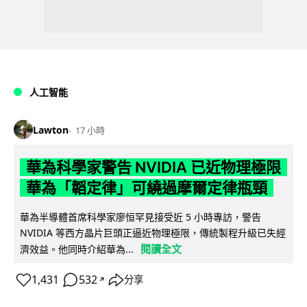
人工智能
Lawton
17 小時
華為科學家警告 NVIDIA 已近物理極限
華為「韜定律」可繞過摩爾定律瓶頸
華為半導體首席科學家廖恒罕見接受近 5 小時專訪，警告
NVIDIA 等西方晶片巨頭正逼近物理極限，傳統製程升級已失經
閱讀全文
濟效益。他同時介紹華為...
1,431
532
分享
↗