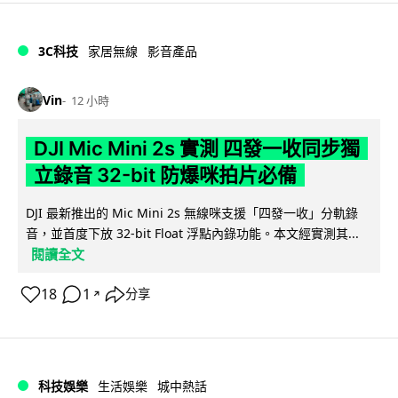
3C科技
家居無線
影音產品
Vin
12 小時
DJI Mic Mini 2s 實測 四發一收同步獨
立錄音 32-bit 防爆咪拍片必備
DJI 最新推出的 Mic Mini 2s 無線咪支援「四發一收」分軌錄
音，並首度下放 32-bit Float 浮點內錄功能。本文經實測其...
閱讀全文
18
1
分享
↗
科技娛樂
生活娛樂
城中熱話