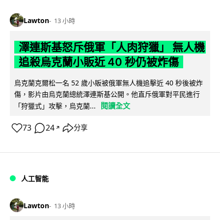
Lawton
13 小時
澤連斯基怒斥俄軍「人肉狩獵」 無人機
追殺烏克蘭小販近 40 秒仍被炸傷
烏克蘭克爾松一名 52 歲小販被俄軍無人機追擊近 40 秒後被炸
傷，影片由烏克蘭總統澤連斯基公開。他直斥俄軍對平民進行
閱讀全文
「狩獵式」攻擊，烏克蘭...
73
24
分享
↗
人工智能
Lawton
13 小時