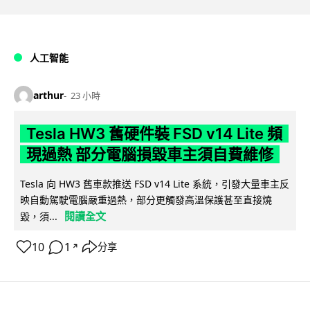
人工智能
arthur
23 小時
Tesla HW3 舊硬件裝 FSD v14 Lite 頻
現過熱 部分電腦損毀車主須自費維修
Tesla 向 HW3 舊車款推送 FSD v14 Lite 系統，引發大量車主反
映自動駕駛電腦嚴重過熱，部分更觸發高溫保護甚至直接燒
閱讀全文
毀，須...
10
1
分享
↗