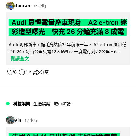
duncan
16 小時
Audi 最慳電量產車現身 A2 e-tron 迷
彩造型曝光 快充 26 分鐘充滿 8 成電
Audi 呢部新車，能耗竟然係25年前嘅一半。 A2 e-tron 風阻低
至0.24，每百公里只需12.8 kWh，一度電行到7.8公里。6...
閱讀全文
6
1
分享
↗
科技娛樂
生活娛樂
城中熱話
Vin
17 小時