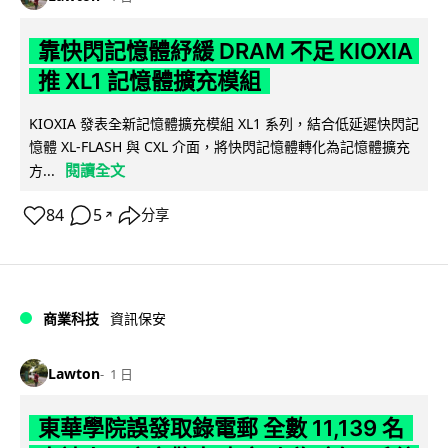
靠快閃記憶體紓緩 DRAM 不足 KIOXIA
推 XL1 記憶體擴充模組
KIOXIA 發表全新記憶體擴充模組 XL1 系列，結合低延遲快閃記
憶體 XL-FLASH 與 CXL 介面，將快閃記憶體轉化為記憶體擴充
閱讀全文
方...
84
5
分享
↗
商業科技
資訊保安
Lawton
1 日
東華學院誤發取錄電郵 全數 11,139 名