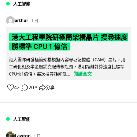
人工智能
arthur
1 日
港大工程學院研極簡架構晶片 搜尋速度
勝標準 CPU 1 億倍
港大團隊研發極簡架構模擬內容尋址記憶體（CAM）晶片，用
二硫化鉬及半金屬銻克服傳輸瓶頸，漢明距離計算速度比標準
閱讀全文
CPU快1億倍，每次搜尋耗能低...
42
20
分享
↗
人工智能
Lawton
1 日