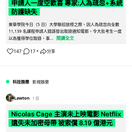
申請人一度空歡喜 專家:人為疏忽+系統
防護缺失
東華學院今日（5 日）大學聯招放榜之際，因人為疏忽向全數
11,139 名課程申請人錯誤發出取錄通知電郵，令大批考生一度
閱讀全文
以為獲得學位取錄，事...
147
17
分享
↗
科技娛樂
影視娛樂
Lawton
1 日
Nicolas Cage 主演未上映電影 Netflix
遺失未加密母帶 被索償 8.19 億港元