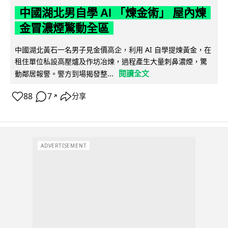
中國湖北男自學 AI 「煉金術」 屋內煉
金冒濃煙驚動全區
中國湖北黃石一名男子見金價高企，利用 AI 自學提煉黃金，在
租住單位私設高壓爐及作坊冶煉，過程產生大量刺鼻濃煙，驚
閱讀全文
動鄰居報警。警方到場揭發整...
88
7
分享
↗
ADVERTISEMENT