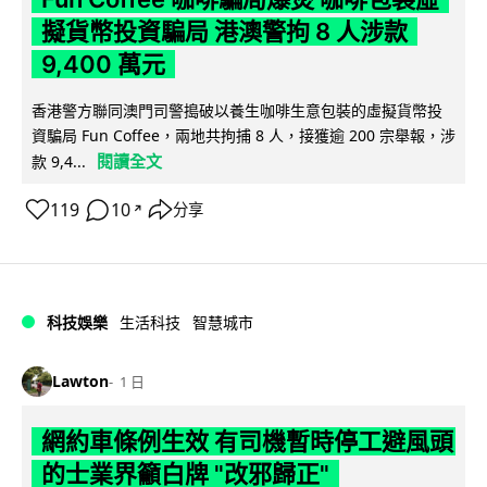
擬貨幣投資騙局 港澳警拘 8 人涉款
9,400 萬元
香港警方聯同澳門司警搗破以養生咖啡生意包裝的虛擬貨幣投
資騙局 Fun Coffee，兩地共拘捕 8 人，接獲逾 200 宗舉報，涉
閱讀全文
款 9,4...
119
10
分享
↗
科技娛樂
生活科技
智慧城市
Lawton
1 日
網約車條例生效 有司機暫時停工避風頭
的士業界籲白牌 "改邪歸正"