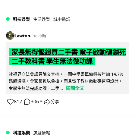
科技娛樂
生活娛樂
城中熱話
Lawton
18 小時
家長無得慳錢買二手書 電子啟動碼鎖死
二手教科書 學生無法做功課
社福界立法會議員陳文宜指，一間中學書單價錢按年加 14.7%
遠超通漲，令家長難以負擔。而且電子教材啟動碼這項設計，
閱讀全文
令學生無法完成功課，二手...
812
306
分享
↗
科技娛樂
遊戲情報