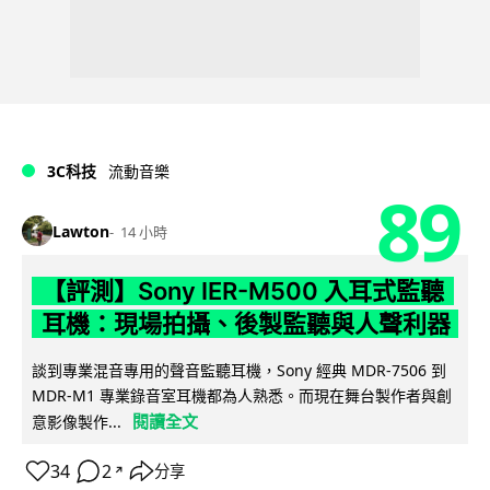
3C科技
流動音樂
89
Lawton
14 小時
【評測】Sony IER-M500 入耳式監聽
耳機：現場拍攝、後製監聽與人聲利器
談到專業混音專用的聲音監聽耳機，Sony 經典 MDR-7506 到
MDR-M1 專業錄音室耳機都為人熟悉。而現在舞台製作者與創
閱讀全文
意影像製作...
34
2
分享
↗