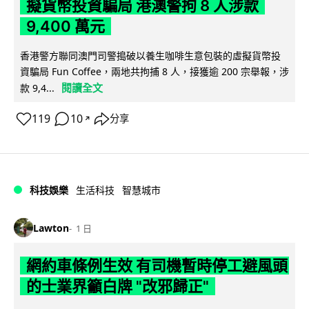
擬貨幣投資騙局 港澳警拘 8 人涉款
9,400 萬元
香港警方聯同澳門司警搗破以養生咖啡生意包裝的虛擬貨幣投
資騙局 Fun Coffee，兩地共拘捕 8 人，接獲逾 200 宗舉報，涉
閱讀全文
款 9,4...
119
10
分享
↗
科技娛樂
生活科技
智慧城市
Lawton
1 日
網約車條例生效 有司機暫時停工避風頭
的士業界籲白牌 "改邪歸正"