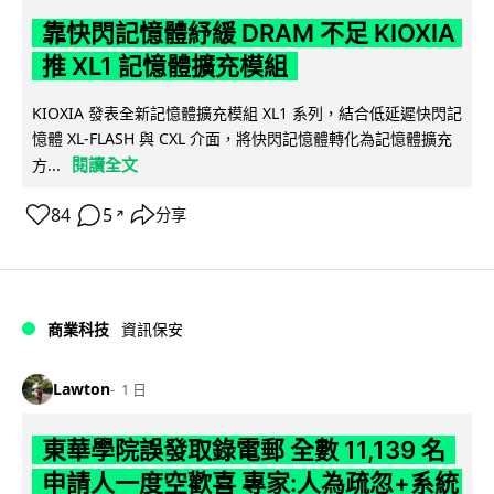
靠快閃記憶體紓緩 DRAM 不足 KIOXIA
推 XL1 記憶體擴充模組
KIOXIA 發表全新記憶體擴充模組 XL1 系列，結合低延遲快閃記
憶體 XL-FLASH 與 CXL 介面，將快閃記憶體轉化為記憶體擴充
閱讀全文
方...
84
5
分享
↗
商業科技
資訊保安
Lawton
1 日
東華學院誤發取錄電郵 全數 11,139 名
申請人一度空歡喜 專家:人為疏忽+系統