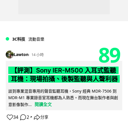
3C科技
流動音樂
89
Lawton
14 小時
【評測】Sony IER-M500 入耳式監聽
耳機：現場拍攝、後製監聽與人聲利器
談到專業混音專用的聲音監聽耳機，Sony 經典 MDR-7506 到
MDR-M1 專業錄音室耳機都為人熟悉。而現在舞台製作者與創
閱讀全文
意影像製作...
34
2
分享
↗