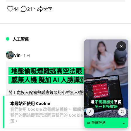
44
21
分享
↗
人工智能
×
Vin
1 日
地盤偷吸煙難逃高空法眼 勞工處出動熱
感無人機 擬加 AI 人臉識別精準執法
勞工處投入配備熱感應鏡頭的小型無人機進行高空巡邏以打擊
地盤違例吸煙，並正研究於未來一年內引入 AI 人臉識別與行為
本網站正使用 Cookie
閱讀全文
分析功能，結合三大技術進一...
我們使用 Cookie 改善網站體驗。 繼續使用
🎵
⛶
我們的網站即表示您同意我們的
Cookie 政
248
60
分享
↗
策
。
📖 詳細評測
→