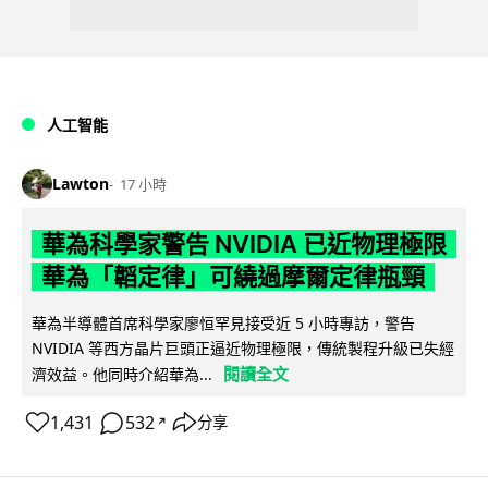
人工智能
Lawton
17 小時
華為科學家警告 NVIDIA 已近物理極限
華為「韜定律」可繞過摩爾定律瓶頸
華為半導體首席科學家廖恒罕見接受近 5 小時專訪，警告
NVIDIA 等西方晶片巨頭正逼近物理極限，傳統製程升級已失經
閱讀全文
濟效益。他同時介紹華為...
1,431
532
分享
↗