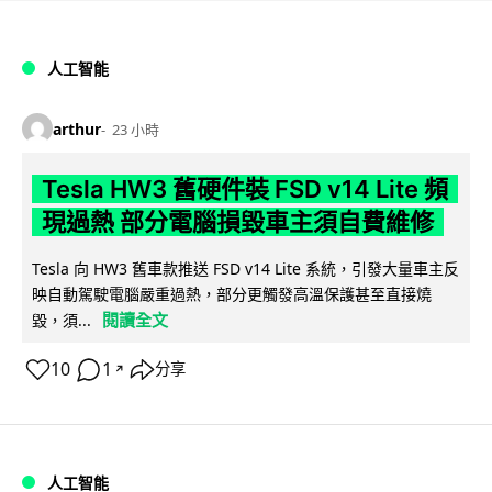
人工智能
arthur
23 小時
Tesla HW3 舊硬件裝 FSD v14 Lite 頻
現過熱 部分電腦損毀車主須自費維修
Tesla 向 HW3 舊車款推送 FSD v14 Lite 系統，引發大量車主反
映自動駕駛電腦嚴重過熱，部分更觸發高溫保護甚至直接燒
閱讀全文
毀，須...
10
1
分享
↗
人工智能