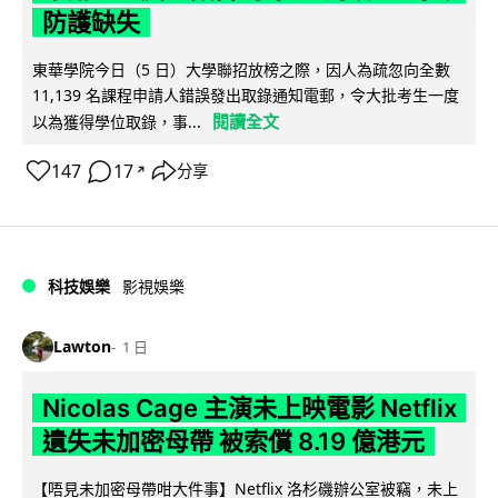
防護缺失
東華學院今日（5 日）大學聯招放榜之際，因人為疏忽向全數
11,139 名課程申請人錯誤發出取錄通知電郵，令大批考生一度
閱讀全文
以為獲得學位取錄，事...
147
17
分享
↗
科技娛樂
影視娛樂
Lawton
1 日
Nicolas Cage 主演未上映電影 Netflix
遺失未加密母帶 被索償 8.19 億港元
【唔見未加密母帶咁大件事】Netflix 洛杉磯辦公室被竊，未上