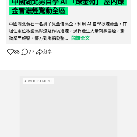
中國湖北男自學 AI 「煉金術」 屋內煉
金冒濃煙驚動全區
中國湖北黃石一名男子見金價高企，利用 AI 自學提煉黃金，在
租住單位私設高壓爐及作坊冶煉，過程產生大量刺鼻濃煙，驚
閱讀全文
動鄰居報警。警方到場揭發整...
88
7
分享
↗
ADVERTISEMENT