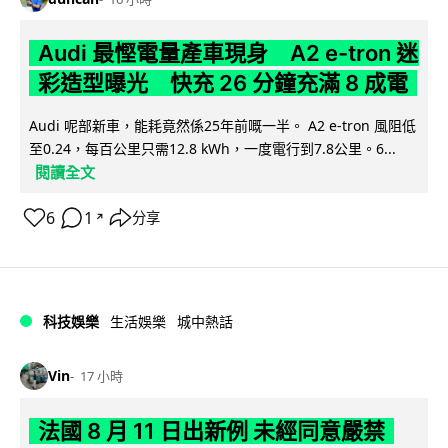
Audi 最慳電量產車現身 A2 e-tron 迷
彩造型曝光 快充 26 分鐘充滿 8 成電
Audi 呢部新車，能耗竟然係25年前嘅一半。 A2 e-tron 風阻低
至0.24，每百公里只需12.8 kWh，一度電行到7.8公里。6...
閱讀全文
6
1
分享
↗
科技娛樂
生活娛樂
城中熱話
Vin
17 小時
法國 8 月 11 日出新例 未經同意嚴禁