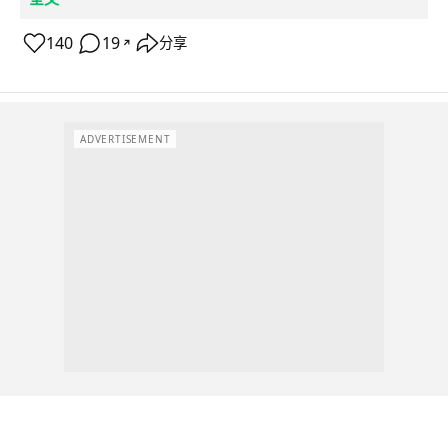
140
19
分享
↗
ADVERTISEMENT