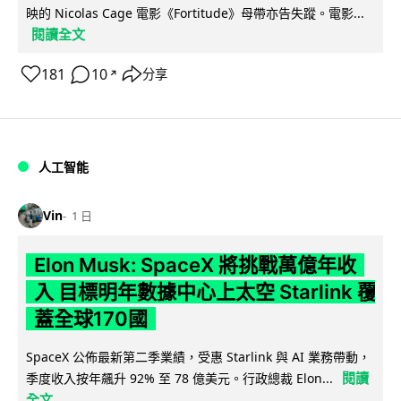
映的 Nicolas Cage 電影《Fortitude》母帶亦告失蹤。電影...
閱讀全文
181
10
分享
↗
人工智能
Vin
1 日
Elon Musk: SpaceX 將挑戰萬億年收
入 目標明年數據中心上太空 Starlink 覆
蓋全球170國
SpaceX 公佈最新第二季業績，受惠 Starlink 與 AI 業務帶動，
閱讀
季度收入按年飆升 92% 至 78 億美元。行政總裁 Elon...
全文