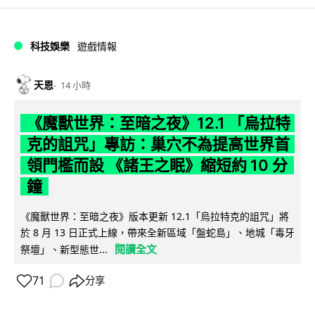
科技娛樂
遊戲情報
天恩
14 小時
《魔獸世界：至暗之夜》12.1 「烏拉特
克的詛咒」專訪：巢穴不為提高世界首
領門檻而設 《諸王之眠》縮短約 10 分
鐘
《魔獸世界：至暗之夜》版本更新 12.1「烏拉特克的詛咒」將
於 8 月 13 日正式上線，帶來全新區域「盤蛇島」、地城「毒牙
閱讀全文
祭壇」、新型態世...
71
分享