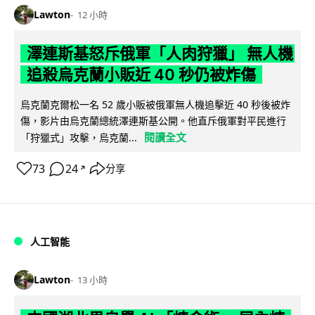
Lawton
12 小時
澤連斯基怒斥俄軍「人肉狩獵」 無人機
追殺烏克蘭小販近 40 秒仍被炸傷
烏克蘭克爾松一名 52 歲小販被俄軍無人機追擊近 40 秒後被炸
傷，影片由烏克蘭總統澤連斯基公開。他直斥俄軍對平民進行
閱讀全文
「狩獵式」攻擊，烏克蘭...
73
24
分享
↗
人工智能
Lawton
13 小時