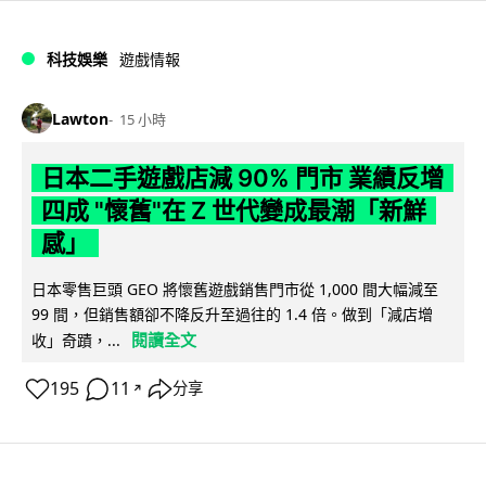
科技娛樂
遊戲情報
Lawton
15 小時
日本二手遊戲店減 90% 門市 業績反增
四成 "懷舊"在 Z 世代變成最潮「新鮮
感」
日本零售巨頭 GEO 將懷舊遊戲銷售門市從 1,000 間大幅減至
99 間，但銷售額卻不降反升至過往的 1.4 倍。做到「減店增
閱讀全文
收」奇蹟，...
195
11
分享
↗