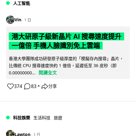
人工智能
Vin
1 日
港大研原子級新晶片 AI 搜尋速度提升
一億倍 手機人臉識別免上雲端
香港大學團隊成功研發原子級厚度的「模擬存內搜尋」晶片，
比傳統 CPU 搜尋速度快約 1 億倍，延遲低至 36 皮秒（即
閱讀全文
0.00000000...
374
83
分享
↗
科技娛樂
生活科技
旅遊
Lawton
1 日