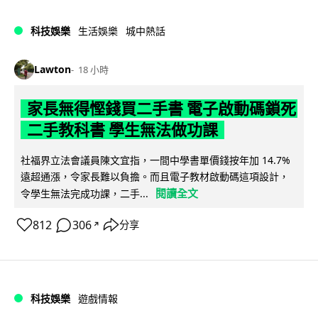
科技娛樂
生活娛樂
城中熱話
Lawton
18 小時
家長無得慳錢買二手書 電子啟動碼鎖死
二手教科書 學生無法做功課
社福界立法會議員陳文宜指，一間中學書單價錢按年加 14.7%
遠超通漲，令家長難以負擔。而且電子教材啟動碼這項設計，
閱讀全文
令學生無法完成功課，二手...
812
306
分享
↗
科技娛樂
遊戲情報