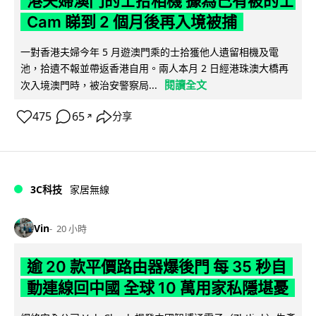
港夫婦澳門的士拾相機 據為己有被的士
Cam 睇到 2 個月後再入境被捕
一對香港夫婦今年 5 月遊澳門乘的士拾獲他人遺留相機及電
池，拾遺不報並帶返香港自用。兩人本月 2 日經港珠澳大橋再
閱讀全文
次入境澳門時，被治安警察局...
475
65
分享
↗
3C科技
家居無線
Vin
20 小時
逾 20 款平價路由器爆後門 每 35 秒自
動連線回中國 全球 10 萬用家私隱堪憂