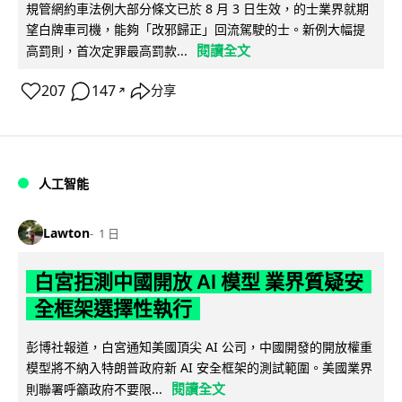
規管網約車法例大部分條文已於 8 月 3 日生效，的士業界就期
望白牌車司機，能夠「改邪歸正」回流駕駛的士。新例大幅提
閱讀全文
高罰則，首次定罪最高罰款...
207
147
分享
↗
人工智能
Lawton
1 日
白宮拒測中國開放 AI 模型 業界質疑安
全框架選擇性執行
彭博社報道，白宮通知美國頂尖 AI 公司，中國開發的開放權重
模型將不納入特朗普政府新 AI 安全框架的測試範圍。美國業界
閱讀全文
則聯署呼籲政府不要限...