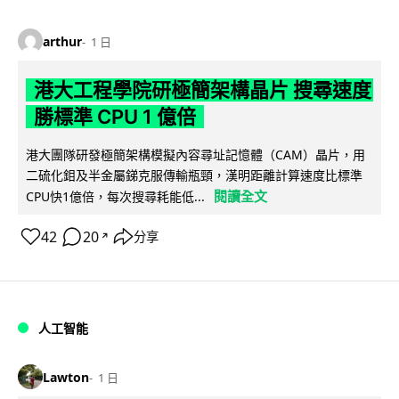
arthur
1 日
港大工程學院研極簡架構晶片 搜尋速度
勝標準 CPU 1 億倍
港大團隊研發極簡架構模擬內容尋址記憶體（CAM）晶片，用
二硫化鉬及半金屬銻克服傳輸瓶頸，漢明距離計算速度比標準
閱讀全文
CPU快1億倍，每次搜尋耗能低...
42
20
分享
↗
人工智能
Lawton
1 日