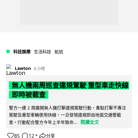
科技娛樂
生活科技
航拍
Lawton
6 小時
無人機兩周巡查違規駕駛 重型車走快線
即時被截查
警方一連 2 周展開無人機打擊違規駕駛行動，重點打擊不專注
駕駛及重型車輛使用快線，一旦發現違規即由地面交通警截
閱讀全文
查。行動配合警方今年上半年致命...
85
12
分享
↗