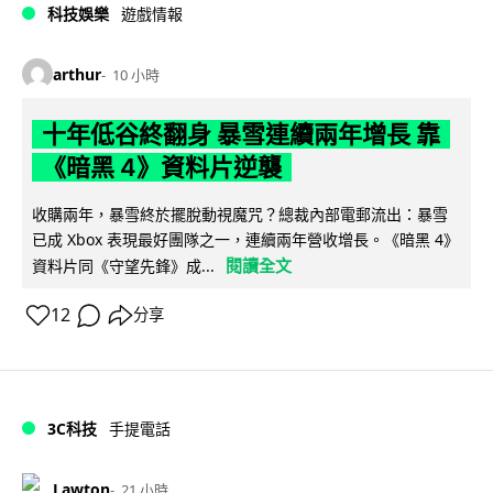
科技娛樂
遊戲情報
arthur
10 小時
十年低谷終翻身 暴雪連續兩年增長 靠
《暗黑 4》資料片逆襲
收購兩年，暴雪終於擺脫動視魔咒？總裁內部電郵流出：暴雪
已成 Xbox 表現最好團隊之一，連續兩年營收增長。《暗黑 4》
閱讀全文
資料片同《守望先鋒》成...
12
分享
3C科技
手提電話
Lawton
21 小時