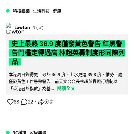
科技娛樂
生活科技
健康
Lawton
3 小時
史上最熱 36.9 度僅發黃色警告 紅黑警
告門檻定得過高 林超英轟制度形同陳列
品
本港周日錄得史上最熱 36.9 度，上水更達 39.8 度，惟勞工處
僅發黃色工作暑熱警告。前天文台台長林超英轟現行機制以
閱讀全文
「香港暑熱指數」為基...
88
22
分享
↗
3C科技
家居無線