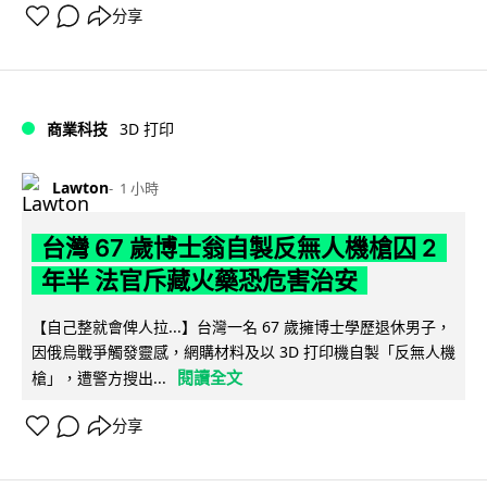
分享
商業科技
3D 打印
Lawton
1 小時
台灣 67 歲博士翁自製反無人機槍囚 2
年半 法官斥藏火藥恐危害治安
【自己整就會俾人拉...】台灣一名 67 歲擁博士學歷退休男子，
因俄烏戰爭觸發靈感，網購材料及以 3D 打印機自製「反無人機
閱讀全文
槍」，遭警方搜出...
分享