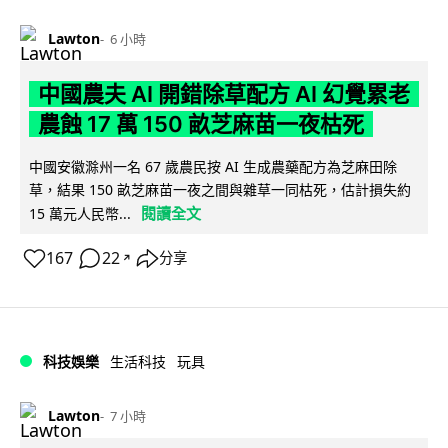
Lawton
6 小時
中國農夫 AI 開錯除草配方 AI 幻覺累老
農蝕 17 萬 150 畝芝麻苗一夜枯死
中國安徽滁州一名 67 歲農民按 AI 生成農藥配方為芝麻田除
草，結果 150 畝芝麻苗一夜之間與雜草一同枯死，估計損失約
閱讀全文
15 萬元人民幣...
167
22
分享
↗
科技娛樂
生活科技
玩具
Lawton
7 小時