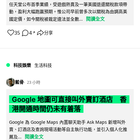
任天堂公布首季業績，受遊戲熱賣及一筆美國退還關稅款項帶
動，盈利大幅跑贏預期。惟公司早前曾多次以關稅為由調高美
閱讀全文
國定價，如今關稅被裁定違法並全數...
35
4
分享
↗
科技娛樂
生活科技
藍骨
23 小時
Google 地圖可直接叫外賣訂酒店 香
港開通時間仍未有着落
Google 為 Google Maps 內置聊天助手 Ask Maps 新增叫外
賣、訂酒店及查詢現場活動等自主執行功能，並引入個人化推
閱讀全文
薦及...