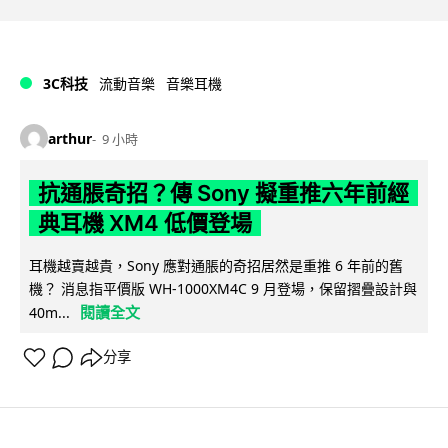
3C科技
流動音樂
音樂耳機
arthur
9 小時
抗通脹奇招？傳 Sony 擬重推六年前經
典耳機 XM4 低價登場
耳機越賣越貴，Sony 應對通脹的奇招居然是重推 6 年前的舊
機？ 消息指平價版 WH-1000XM4C 9 月登場，保留摺疊設計與
閱讀全文
40m...
分享