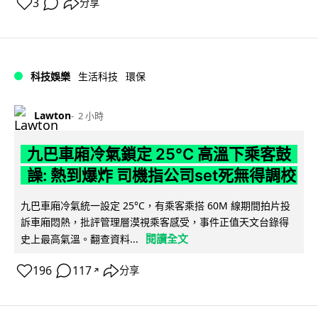
3
分享
科技娛樂
生活科技
環保
Lawton
2 小時
九巴車廂冷氣鎖定 25°C 高溫下乘客鼓
譟: 熱到爆炸 司機指公司set死無得調校
九巴車廂冷氣統一設定 25°C，有乘客乘搭 60M 線期間拍片投
訴車廂悶熱，批評管理層漠視乘客感受，事件正值天文台錄得
閱讀全文
史上最高氣溫。翻查資料...
196
117
分享
↗