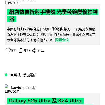
網店熱賣折射手機殼 光學稜鏡變偷拍神
器
中國有網上購物平台近日熱賣「折射手機殼」，利用光學稜鏡
原理讓手機在熒幕關閉狀態下亦能側面偷拍，賣家更以暗示字
閱讀全文
眼宣傳供不法分子偷拍他人裙底
971
97
分享
↗
3C科技
手提電話
Lawton
21 小時
Galaxy S25 Ultra 及 S24 Ultra