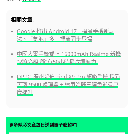
相關文章:
Google 推出 Android 17 摺疊手機新玩
法、「氣泡」多工視窗同步登場
中國大電手機或上 15000mAh Realme 新機
快將亮相 稱"有50小時播片續航力"
OPPO 廣州發佈 Find X9 Pro 旗艦手機 採新
天璣 9500 處理器 + 續用哈蘇三鏡色彩還原
度提升
📮
更多精彩文章每日送到電子郵箱