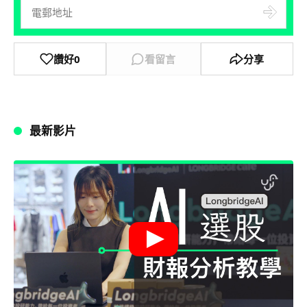
讚好
0
看留言
分享
最新影片