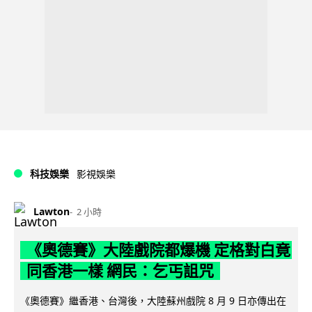
科技娛樂
影視娛樂
Lawton
2 小時
《奧德賽》大陸戲院都爆機 定格對白竟
同香港一樣 網民：乞丐詛咒
《奧德賽》繼香港、台灣後，大陸蘇州戲院 8 月 9 日亦傳出在