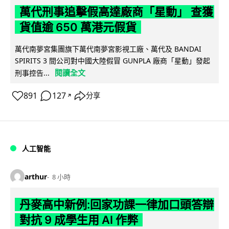
萬代刑事追擊假高達廠商「星動」 查獲
貨值逾 650 萬港元假貨
萬代南夢宮集團旗下萬代南夢宮影視工廠、萬代及 BANDAI
SPIRITS 3 間公司對中國大陸假冒 GUNPLA 廠商「星動」發起
閱讀全文
刑事控告...
891
127
分享
↗
人工智能
arthur
8 小時
丹麥高中新例:回家功課一律加口頭答辯
對抗 9 成學生用 AI 作弊