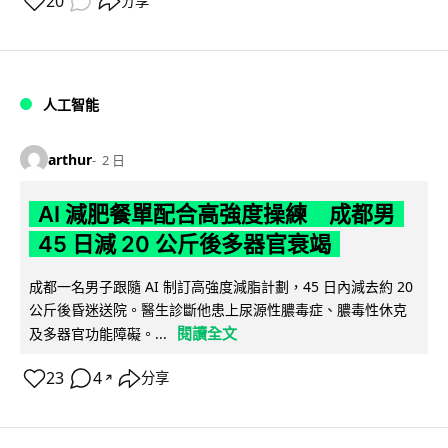
20
分享
人工智能
arthur
2 日
AI 減肥餐單配合高強度操練 成都男
45 日減 20 公斤後多器官衰竭
成都一名男子跟隨 AI 制訂高強度減脂計劃，45 日內減去約 20
公斤後昏迷送院。醫生診斷他患上尿源性膿毒症、膿毒性休克
閱讀全文
及多器官功能障礙。...
23
4
分享
↗