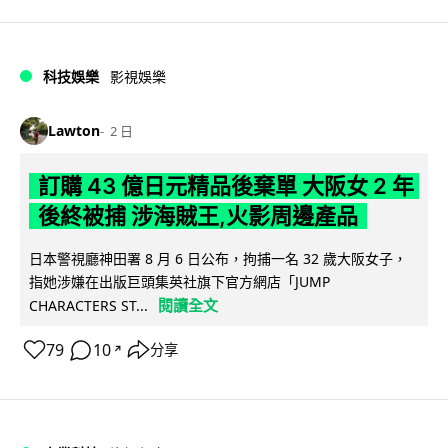
科技娛樂
影視娛樂
Lawton
2 日
訂購 43 億日元精品後棄單 大阪女 2 年
後終被捕 涉海賊王,火影周邊產品
日本警視廳神田署 8 月 6 日公布，拘捕一名 32 歲大阪女子，
指她涉嫌在出版巨頭集英社旗下官方網店「JUMP
閱讀全文
CHARACTERS ST...
79
10
分享
↗