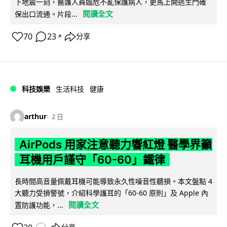
下地震一刻，醫護人員臨危不亂保護病人，更馬上開逃生門確
閱讀全文
保出口流通。片段...
70
23
分享
↗
科技娛樂
生活科技
健康
arthur
2 日
AirPods 用家注意聽力響紅燈 醫學界籲
耳機用戶謹守「60-60」鐵律
長時間高音量佩戴耳機可能導致永久性噪音性聽損。本文盤點 4
大聽力受損警號，介紹科學護耳的「60-60 原則」及 Apple 內
閱讀全文
置防護功能，...