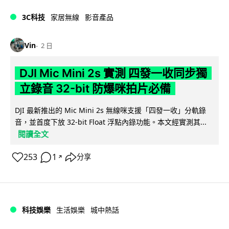
3C科技
家居無線
影音產品
Vin
2 日
DJI Mic Mini 2s 實測 四發一收同步獨
立錄音 32-bit 防爆咪拍片必備
DJI 最新推出的 Mic Mini 2s 無線咪支援「四發一收」分軌錄
音，並首度下放 32-bit Float 浮點內錄功能。本文經實測其...
閱讀全文
253
1
分享
↗
科技娛樂
生活娛樂
城中熱話