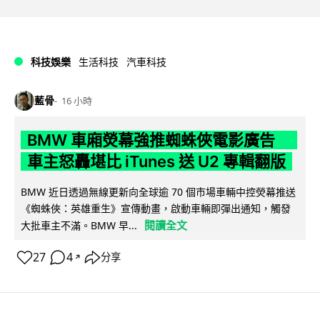
科技娛樂
生活科技
汽車科技
藍骨
16 小時
BMW 車廂熒幕強推蜘蛛俠電影廣告
車主怒轟堪比 iTunes 送 U2 專輯翻版
BMW 近日透過無線更新向全球逾 70 個市場車輛中控熒幕推送
《蜘蛛俠：英雄重生》宣傳動畫，啟動車輛即彈出通知，觸發
閱讀全文
大批車主不滿。BMW 早...
27
4
分享
↗