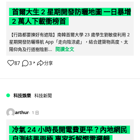
首爾大生 2 星期開發防曬地圖 一日暴增
2 萬人下載衝榜首
【行路都要揀好有遮陰】南韓首爾大學 23 歲學生劉敏俊利用 2
星期開發防曬導航 App「走向陰涼處」，結合建築物高度、太
閱讀全文
陽仰角及行道樹陰影...
87
3
分享
↗
科技娛樂
科技新聞
arthur
1 日
冷氣 24 小時長開電費更平？內地網民
自測結果兩極 專家拆解慳電邏輯