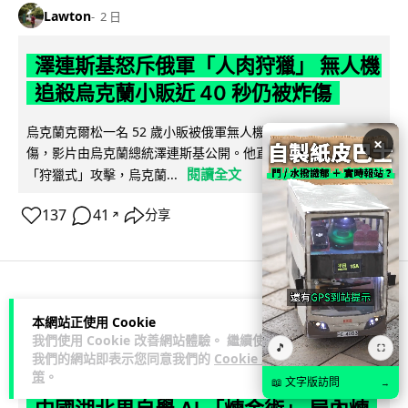
Lawton
2 日
澤連斯基怒斥俄軍「人肉狩獵」 無人機
追殺烏克蘭小販近 40 秒仍被炸傷
烏克蘭克爾松一名 52 歲小販被俄軍無人機追擊近 40 秒後被炸
×
傷，影片由烏克蘭總統澤連斯基公開。他直斥俄軍對平民進行
閱讀全文
「狩獵式」攻擊，烏克蘭...
137
41
分享
↗
人工智能
本網站正使用 Cookie
我們使用 Cookie 改善網站體驗。 繼續使用
🎵
⛶
我們的網站即表示您同意我們的
Cookie 政
Lawton
2 日
策
。
📖 文字版訪問
→