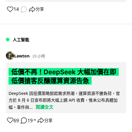
14
分享
人工智能
Lawton
23 小時
低價不再！DeepSeek 大幅加價在即
低價搶客反釀運算資源告急
DeepSeek 因低價策略掀起需求熱潮，運算資源不勝負荷，官
方於 8 月 6 日宣布即將大幅上調 API 收費，惟未公布具體加
閱讀全文
幅。事件與...
69
19
分享
↗