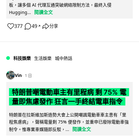
板，讓多個 AI 代理互通突破網絡限制方法，最終入侵
閱讀全文
Hugging...
377
49
分享
↗
科技娛樂
生活娛樂
城中熱話
Vin
1 日
特朗普嘲電動車主有里程病 剩 75% 電
量即焦慮發作 狂言一手終結電車指令
特朗普在拉斯維加斯造勢大會上公開嘲諷電動車車主患有「里
程焦慮病」，聲稱電量剩 75% 便發作，並重申已廢除電動車強
閱讀全文
制令。惟專業車媒隨即反駁，...