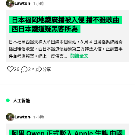
Lawton
1 小時
日本福岡地鐵廣播被入侵 播不雅歌曲
西日本鐵道疑黑客所為
日本福岡西鐵天神大牟田線兩個車站，8 月 4 日廣播系統離奇
播出粗俗歌聲，西日本鐵道懷疑遭第三方非法入侵，正調查事
閱讀全文
件並考慮報案。網上一度傳言...
26
2
分享
↗
人工智能
Lawton
1 小時
阿里 Qwen 正式駁入 Apple 生態 中國