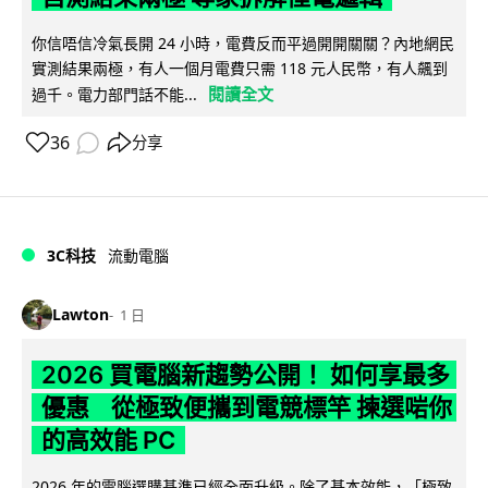
你信唔信冷氣長開 24 小時，電費反而平過開開關關？內地網民
實測結果兩極，有人一個月電費只需 118 元人民幣，有人飆到
閱讀全文
過千。電力部門話不能...
36
分享
3C科技
流動電腦
Lawton
1 日
2026 買電腦新趨勢公開！ 如何享最多
優惠 從極致便攜到電競標竿 揀選啱你
的高效能 PC
2026 年的電腦選購基準已經全面升級。除了基本效能，「極致