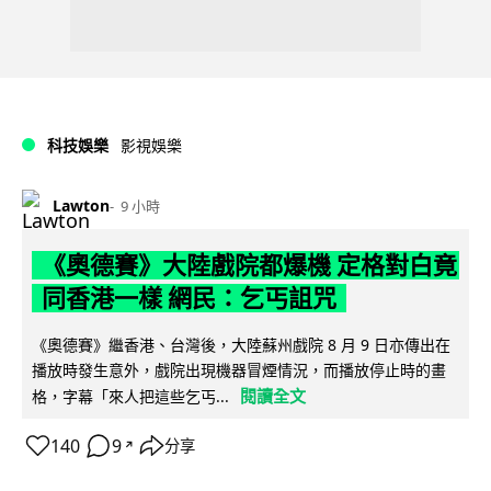
科技娛樂
影視娛樂
Lawton
9 小時
《奧德賽》大陸戲院都爆機 定格對白竟
同香港一樣 網民：乞丐詛咒
《奧德賽》繼香港、台灣後，大陸蘇州戲院 8 月 9 日亦傳出在
播放時發生意外，戲院出現機器冒煙情況，而播放停止時的畫
閱讀全文
格，字幕「來人把這些乞丐...
140
9
分享
↗