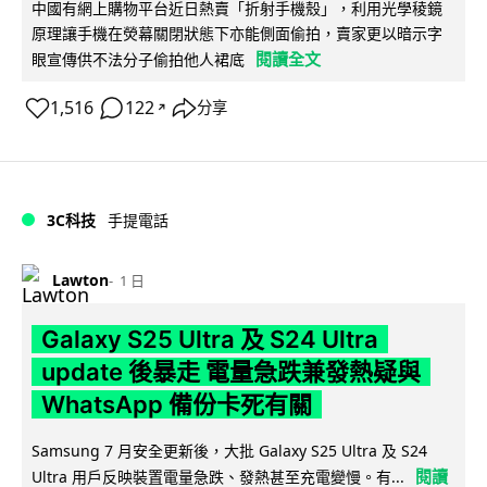
中國有網上購物平台近日熱賣「折射手機殼」，利用光學稜鏡
原理讓手機在熒幕關閉狀態下亦能側面偷拍，賣家更以暗示字
閱讀全文
眼宣傳供不法分子偷拍他人裙底
1,516
122
分享
↗
3C科技
手提電話
Lawton
1 日
Galaxy S25 Ultra 及 S24 Ultra
update 後暴走 電量急跌兼發熱疑與
WhatsApp 備份卡死有關
Samsung 7 月安全更新後，大批 Galaxy S25 Ultra 及 S24
閱讀
Ultra 用戶反映裝置電量急跌、發熱甚至充電變慢。有...