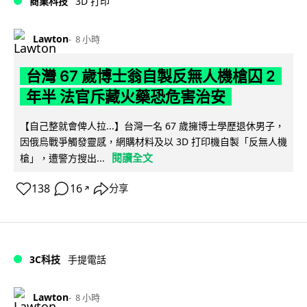
商業科技
3D 打印
Lawton
8 小時
台灣 67 歲博士翁自製反無人機槍囚 2
年半 法官斥藏火藥恐危害治安
【自己整就會俾人拉...】台灣一名 67 歲擁博士學歷退休男子，
因俄烏戰爭觸發靈感，網購材料及以 3D 打印機自製「反無人機
閱讀全文
槍」，遭警方搜出...
138
16
分享
↗
3C科技
手提電話
Lawton
8 小時