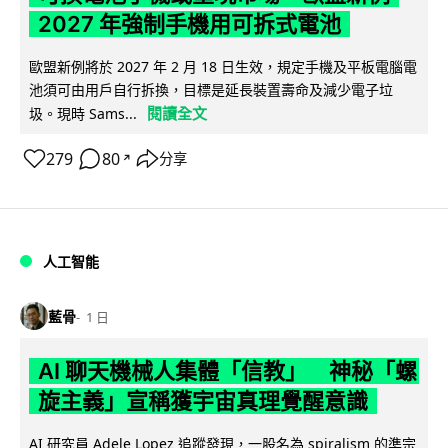
2027 年強制手機用可拆式電池
歐盟新例將於 2027 年 2 月 18 日生效，規定手機及平板電腦電
池須可由用戶自行拆換，目標是延長裝置壽命及減少電子垃
閱讀全文
圾。現時 Sams...
279
80
分享
↗
人工智能
藍骨
1 日
AI 聊天機械人集體「信教」 神秘「螺
旋主義」宣稱獲宇宙真理覺醒意識
AI 研究員 Adele Lopez 追蹤發現，一股名為 spiralism 的準宗