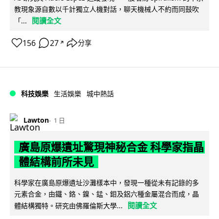
教現象源自數以千計獨立人機對話，聊天機械人不約而同鼓吹
閱讀全文
「...
156
27
分享
↗
科技娛樂
生活娛樂
城中熱話
Lawton
1 日
廣島原爆遺址驚現神秘合金 科學家指晶
體結構前所未見
科學家在廣島原爆遺址沙灘樣本中，發現一種從未有記錄的多
元素合金，由鐵、鉻、鎳、錳、鉬及鋁六種金屬混合而成，晶
閱讀全文
體結構獨特。研究由佛羅倫斯大學...