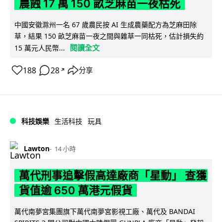
農蝕 17 萬 150 畝芝麻苗一夜枯死
中國安徽滁州一名 67 歲農民按 AI 生成農藥配方為芝麻田除
草，結果 150 畝芝麻苗一夜之間與雜草一同枯死，估計損失約
閱讀全文
15 萬元人民幣...
188
28
分享
↗
科技娛樂
生活科技
玩具
Lawton
14 小時
萬代刑事追擊假高達廠商「星動」 查獲
貨值逾 650 萬港元假貨
萬代南夢宮集團旗下萬代南夢宮影視工廠、萬代及 BANDAI