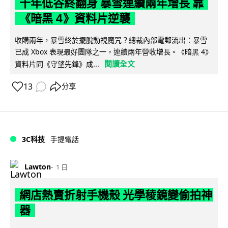
十年低谷終翻身 暴雪連續兩年增長 靠
《暗黑 4》資料片逆襲
收購兩年，暴雪終於擺脫動視魔咒？總裁內部電郵流出：暴雪
已成 Xbox 表現最好團隊之一，連續兩年營收增長。《暗黑 4》
閱讀全文
資料片同《守望先鋒》成...
13
分享
3C科技
手提電話
Lawton
1 日
網店熱賣折射手機殼 光學稜鏡變偷拍神
器