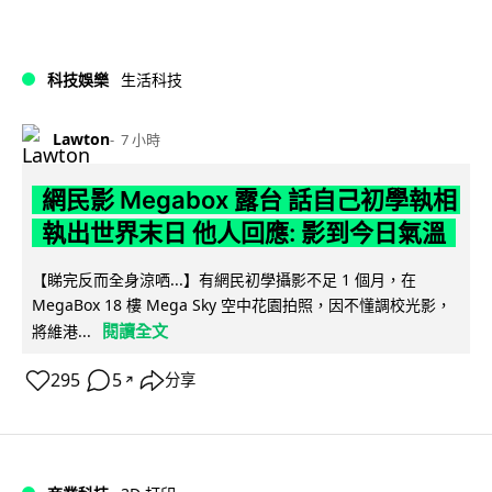
科技娛樂
生活科技
Lawton
7 小時
網民影 Megabox 露台 話自己初學執相
執出世界末日 他人回應: 影到今日氣溫
【睇完反而全身涼哂...】有網民初學攝影不足 1 個月，在
MegaBox 18 樓 Mega Sky 空中花園拍照，因不懂調校光影，
閱讀全文
將維港...
295
5
分享
↗