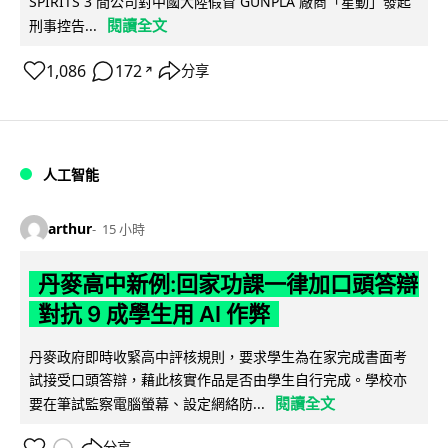
SPIRITS 3 間公司對中國大陸假冒 GUNPLA 廠商「星動」發起
閱讀全文
刑事控告...
1,086
172
分享
↗
人工智能
arthur
15 小時
丹麥高中新例:回家功課一律加口頭答辯
對抗 9 成學生用 AI 作弊
丹麥政府即時收緊高中評核規則，要求學生為在家完成書面考
試接受口頭答辯，藉此核實作品是否由學生自行完成。學校亦
閱讀全文
要在筆試監察電腦螢幕、設定網絡防...
分享