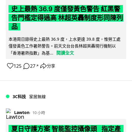
史上最熱 36.9 度僅發黃色警告 紅黑警
告門檻定得過高 林超英轟制度形同陳列
品
本港周日錄得史上最熱 36.9 度，上水更達 39.8 度，惟勞工處
僅發黃色工作暑熱警告。前天文台台長林超英轟現行機制以
閱讀全文
「香港暑熱指數」為基...
125
27
分享
↗
3C科技
家居無線
Lawton
10 小時
夏日守護方案 智能監控攝像頭 指定產