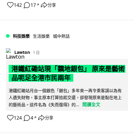
142
17
分享
↗
科技娛樂
生活娛樂
城中熱話
Lawton
1 日
港鐵紅磡站現「黐地銀包」 原來是藝術
品呃足全港市民兩年
港鐵紅磡站月台一個銀色「銀包」多年來一再令乘客誤以為有
人遺失財物，事主原本打算拾起交還，卻發現原來是黏在地上
閱讀全文
的藝術品。這件名為《失而復得》的...
124
4
分享
↗