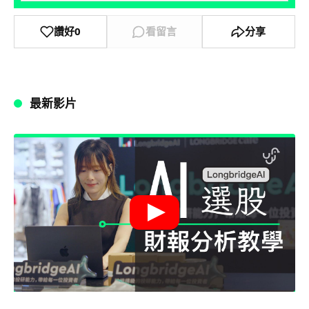
讚好
0
看留言
分享
最新影片