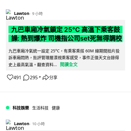
Lawton
9 小時
九巴車廂冷氣鎖定 25°C 高溫下乘客鼓
譟: 熱到爆炸 司機指公司set死無得調校
九巴車廂冷氣統一設定 25°C，有乘客乘搭 60M 線期間拍片投
訴車廂悶熱，批評管理層漠視乘客感受，事件正值天文台錄得
閱讀全文
史上最高氣溫。翻查資料...
491
295
分享
↗
科技娛樂
生活科技
健康
Lawton
10 小時