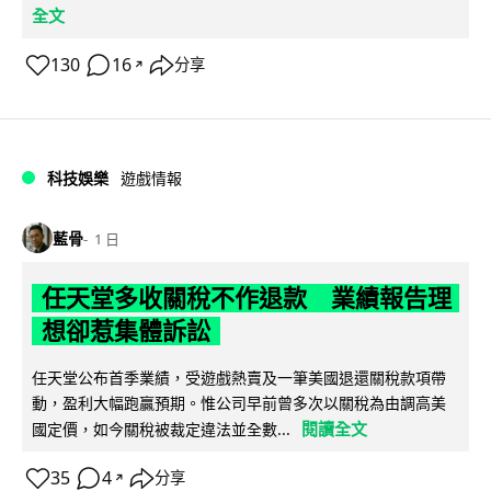
全文
130
16
分享
↗
科技娛樂
遊戲情報
藍骨
1 日
任天堂多收關稅不作退款 業績報告理
想卻惹集體訴訟
任天堂公布首季業績，受遊戲熱賣及一筆美國退還關稅款項帶
動，盈利大幅跑贏預期。惟公司早前曾多次以關稅為由調高美
閱讀全文
國定價，如今關稅被裁定違法並全數...
35
4
分享
↗