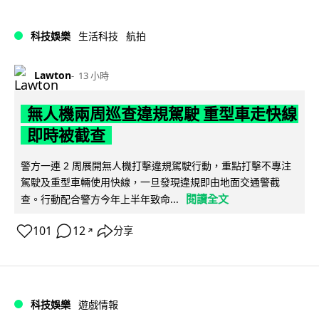
科技娛樂
生活科技
航拍
Lawton
13 小時
無人機兩周巡查違規駕駛 重型車走快線
即時被截查
警方一連 2 周展開無人機打擊違規駕駛行動，重點打擊不專注
駕駛及重型車輛使用快線，一旦發現違規即由地面交通警截
閱讀全文
查。行動配合警方今年上半年致命...
101
12
分享
↗
科技娛樂
遊戲情報