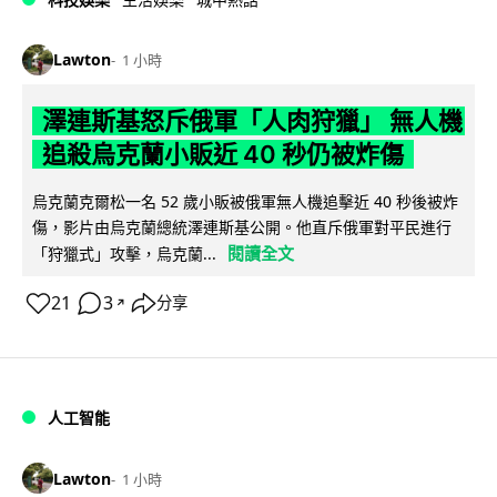
Lawton
1 小時
澤連斯基怒斥俄軍「人肉狩獵」 無人機
追殺烏克蘭小販近 40 秒仍被炸傷
烏克蘭克爾松一名 52 歲小販被俄軍無人機追擊近 40 秒後被炸
傷，影片由烏克蘭總統澤連斯基公開。他直斥俄軍對平民進行
閱讀全文
「狩獵式」攻擊，烏克蘭...
21
3
分享
↗
人工智能
Lawton
1 小時