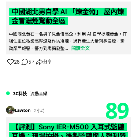
中國湖北男自學 AI 「煉金術」 屋內煉
金冒濃煙驚動全區
中國湖北黃石一名男子見金價高企，利用 AI 自學提煉黃金，在
租住單位私設高壓爐及作坊冶煉，過程產生大量刺鼻濃煙，驚
閱讀全文
動鄰居報警。警方到場揭發整...
28
5
分享
↗
3C科技
流動音樂
89
Lawton
2 小時
【評測】Sony IER-M500 入耳式監聽
耳機：現場拍攝、後製監聽與人聲利器