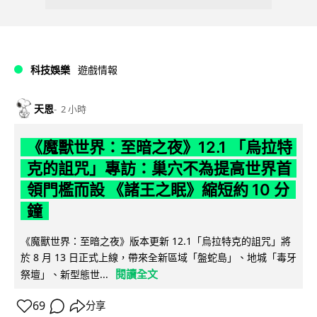
科技娛樂
遊戲情報
天恩
2 小時
《魔獸世界：至暗之夜》12.1 「烏拉特
克的詛咒」專訪：巢穴不為提高世界首
領門檻而設 《諸王之眠》縮短約 10 分
鐘
《魔獸世界：至暗之夜》版本更新 12.1「烏拉特克的詛咒」將
於 8 月 13 日正式上線，帶來全新區域「盤蛇島」、地城「毒牙
閱讀全文
祭壇」、新型態世...
69
分享