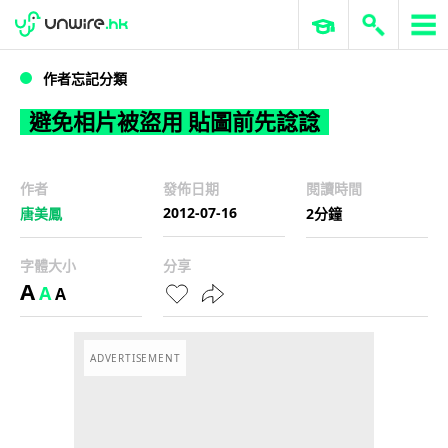
WWDC 2026
GenAI 與雲端科技專區
ERP 與商業 AI
避免相片被盜用 貼圖前先諗諗
作者忘記分類
避免相片被盜用 貼圖前先諗諗
作者
發佈日期
閱讀時間
2012-07-16
唐美鳳
2分鐘
字體大小
分享
A
A
A
ADVERTISEMENT