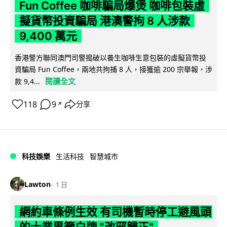
Fun Coffee 咖啡騙局爆煲 咖啡包裝虛
擬貨幣投資騙局 港澳警拘 8 人涉款
9,400 萬元
香港警方聯同澳門司警搗破以養生咖啡生意包裝的虛擬貨幣投
資騙局 Fun Coffee，兩地共拘捕 8 人，接獲逾 200 宗舉報，涉
閱讀全文
款 9,4...
118
9
分享
↗
科技娛樂
生活科技
智慧城市
Lawton
1 日
網約車條例生效 有司機暫時停工避風頭