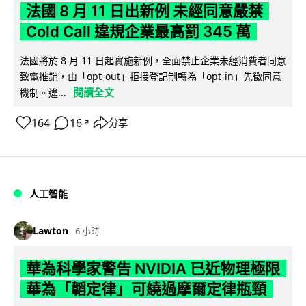
法國 8 月 11 日出新例 未經同意嚴禁
Cold Call 違規企業最高罰 345 萬
法國將於 8 月 11 日起實施新例，全面禁止企業未經消費者同意
致電推銷，由「opt-out」拒接登記制轉為「opt-in」先徵同意
閱讀全文
機制。違...
164
16
分享
↗
人工智能
Lawton
6 小時
華為科學家警告 NVIDIA 已近物理極限
華為「韜定律」可繞過摩爾定律瓶頸