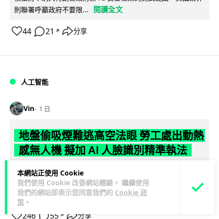
閱讀全文
則聯署呼籲政府不要限...
44
21
分享
↗
人工智能
Vin
1 日
地盤偷吸煙難逃高空法眼 勞工處出動熱
感無人機 擬加 AI 人臉識別精準執法
勞工處投入配備熱感應鏡頭的小型無人機進行高空巡邏以打擊
本網站正使用 Cookie
地盤違例吸煙，並正研究於未來一年內引入 AI 人臉識別與行為
我們使用 Cookie 改善網站體驗。 繼續使用
我們的網站即表示您同意我們的
Cookie 政
閱讀全文
分析功能，結合三大技術進一...
策
。
246
55
分享
↗