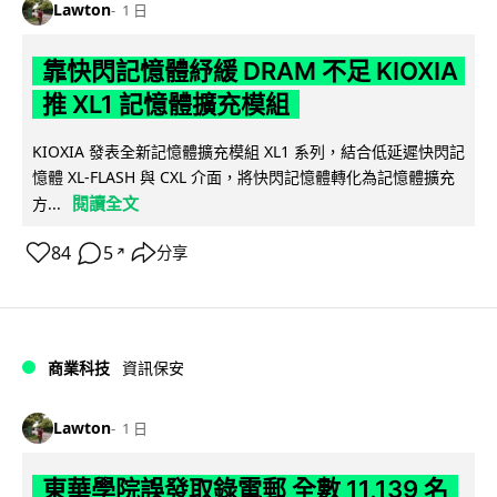
Lawton
1 日
靠快閃記憶體紓緩 DRAM 不足 KIOXIA
推 XL1 記憶體擴充模組
KIOXIA 發表全新記憶體擴充模組 XL1 系列，結合低延遲快閃記
憶體 XL-FLASH 與 CXL 介面，將快閃記憶體轉化為記憶體擴充
閱讀全文
方...
84
5
分享
↗
商業科技
資訊保安
Lawton
1 日
東華學院誤發取錄電郵 全數 11,139 名