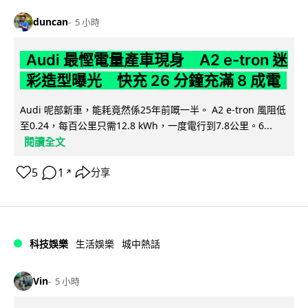
duncan
5 小時
Audi 最慳電量產車現身 A2 e-tron 迷
彩造型曝光 快充 26 分鐘充滿 8 成電
Audi 呢部新車，能耗竟然係25年前嘅一半。 A2 e-tron 風阻低
至0.24，每百公里只需12.8 kWh，一度電行到7.8公里。6...
閱讀全文
5
1
分享
↗
科技娛樂
生活娛樂
城中熱話
Vin
5 小時