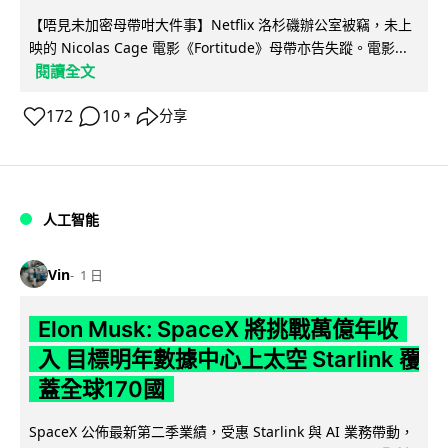
【唔見未加密母帶咁大件事】Netflix 洛杉磯辦公室被竊，未上
映的 Nicolas Cage 電影《Fortitude》母帶亦告失蹤。電影...
閱讀全文
172
10
分享
↗
人工智能
Vin
1 日
Elon Musk: SpaceX 將挑戰萬億年收
入 目標明年數據中心上太空 Starlink 覆
蓋全球170國
SpaceX 公佈最新第二季業績，受惠 Starlink 與 AI 業務帶動，