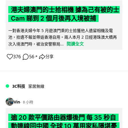
港夫婦澳門的士拾相機 據為己有被的士
Cam 睇到 2 個月後再入境被捕
一對香港夫婦今年 5 月遊澳門乘的士拾獲他人遺留相機及電
池，拾遺不報並帶返香港自用。兩人本月 2 日經港珠澳大橋再
閱讀全文
次入境澳門時，被治安警察局...
376
56
分享
↗
3C科技
家居無線
Vin
8 小時
逾 20 款平價路由器爆後門 每 35 秒自
動連線回中國 全球 10 萬用家私隱堪憂