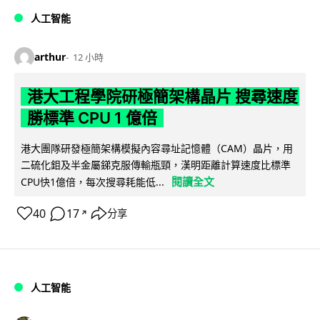
人工智能
arthur
12 小時
港大工程學院研極簡架構晶片 搜尋速度
勝標準 CPU 1 億倍
港大團隊研發極簡架構模擬內容尋址記憶體（CAM）晶片，用
二硫化鉬及半金屬銻克服傳輸瓶頸，漢明距離計算速度比標準
閱讀全文
CPU快1億倍，每次搜尋耗能低...
40
17
分享
↗
人工智能