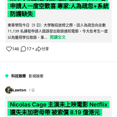
申請人一度空歡喜 專家:人為疏忽+系統
防護缺失
東華學院今日（5 日）大學聯招放榜之際，因人為疏忽向全數
11,139 名課程申請人錯誤發出取錄通知電郵，令大批考生一度
閱讀全文
以為獲得學位取錄，事...
146
17
分享
↗
科技娛樂
影視娛樂
Lawton
1 日
Nicolas Cage 主演未上映電影 Netflix
遺失未加密母帶 被索償 8.19 億港元