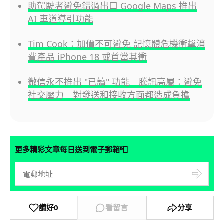
助駕駛者避免錯過出口 Google Maps 推出
AI 車道導引功能
Tim Cook：加價不可避免 記憶體危機衝擊消
費產品 iPhone 18 或首當其衝
微信永不推出 "已讀" 功能 騰訊高層：避免
社交壓力 對發送和接收方面都造成負擔
📮
更多精彩文章每日送到電子郵箱
讚好
0
看留言
分享