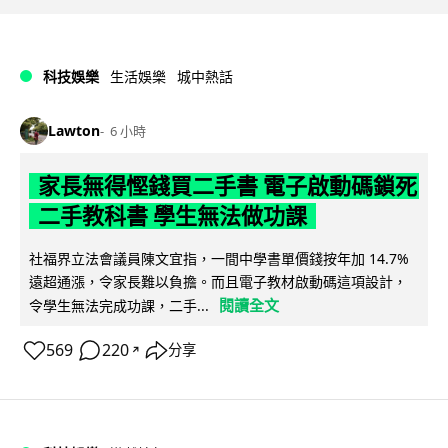
科技娛樂
生活娛樂
城中熱話
Lawton
6 小時
家長無得慳錢買二手書 電子啟動碼鎖死
二手教科書 學生無法做功課
社福界立法會議員陳文宜指，一間中學書單價錢按年加 14.7%
遠超通漲，令家長難以負擔。而且電子教材啟動碼這項設計，
閱讀全文
令學生無法完成功課，二手...
569
220
分享
↗