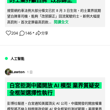
的士業界籲白牌 "改邪歸正"
規管網約車法例大部分條文已於 8 月 3 日生效，的士業界就期
望白牌車司機，能夠「改邪歸正」回流駕駛的士。新例大幅提
閱讀全文
高罰則，首次定罪最高罰款...
204
146
分享
↗
人工智能
Lawton
1 日
白宮拒測中國開放 AI 模型 業界質疑安
全框架選擇性執行
彭博社報道，白宮通知美國頂尖 AI 公司，中國開發的開放權重
模型將不納入特朗普政府新 AI 安全框架的測試範圍。美國業界