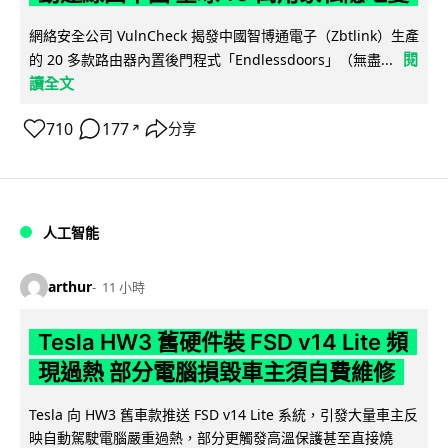
網絡安全公司 VulnCheck 揭發中國智博通電子（Zbtlink）生產
閱
的 20 多款路由器內置後門程式「Endlessdoors」（無盡...
讀全文
710
177
分享
↗
人工智能
arthur
11 小時
Tesla HW3 舊硬件裝 FSD v14 Lite 頻
現過熱 部分電腦損毀車主須自費維修
Tesla 向 HW3 舊車款推送 FSD v14 Lite 系統，引發大量車主反
映自動駕駛電腦嚴重過熱，部分更觸發高溫保護甚至直接燒