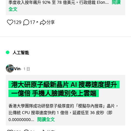
閱讀
季度收入按年飆升 92% 至 78 億美元。行政總裁 Elon...
全文
129
17
分享
↗
人工智能
Vin
1 日
港大研原子級新晶片 AI 搜尋速度提升
一億倍 手機人臉識別免上雲端
香港大學團隊成功研發原子級厚度的「模擬存內搜尋」晶片，
比傳統 CPU 搜尋速度快約 1 億倍，延遲低至 36 皮秒（即
閱讀全文
0.00000000...