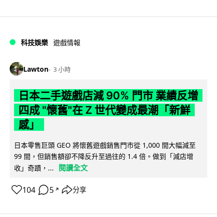
科技娛樂
遊戲情報
Lawton
3 小時
日本二手遊戲店減 90% 門市 業績反增
四成 "懷舊"在 Z 世代變成最潮「新鮮
感」
日本零售巨頭 GEO 將懷舊遊戲銷售門市從 1,000 間大幅減至
99 間，但銷售額卻不降反升至過往的 1.4 倍。做到「減店增
閱讀全文
收」奇蹟，...
104
5
分享
↗