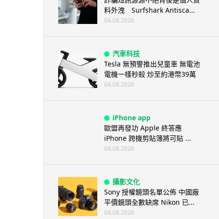
料外洩 Surfshark Antisca...
04.08.2026
汽車科技
Tesla 無預警推出兒童車 無電池
電機一樣秒殺 炒至約港幣39萬
04.08.2026
iPhone app
歐盟再發功 Apple 終答應
iPhone 跨機剪貼簿將可貼 ...
04.08.2026
攝影文化
Sony 授權鏡頭名單公佈 中國廠
平價鏡頭全數缺席 Nikon 已...
04.08.2026