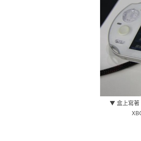
▼ 盒上寫著 「
XB