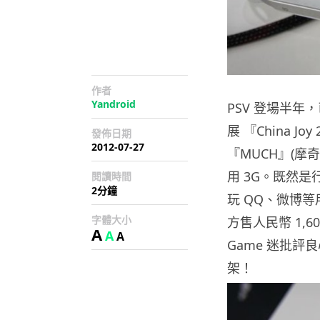
作者
Yandroid
PSV 登場半
展 『China J
發佈日期
2012-07-27
『MUCH』(摩奇
用 3G。既然是行
閱讀時間
2分鐘
玩 QQ、微博
字體大小
方售人民幣 1,
A
A
A
Game 迷批
架！