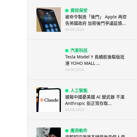
資訊保安
被命令製造「後門」 Apple 再控
告英國政府 加密後門爭議延燒...
04.08.2026
汽車科技
Tesla Model Y 長續航後驅版抵
港 YOHO MALL ...
04.08.2026
人工智能
據報中國憂美國 AI 變武器 不滿
Anthropic 拒正常存取...
04.08.2026
應用軟件
詐騙短訊源源不絕背後是個人資