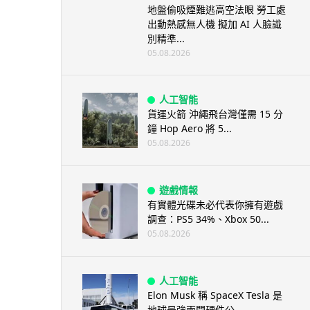
地盤偷吸煙難逃高空法眼 勞工處
出動熱感無人機 擬加 AI 人臉識
別精準...
05.08.2026
人工智能
貨運火箭 沖繩飛台灣僅需 15 分
鐘 Hop Aero 將 5...
05.08.2026
遊戲情報
有實體光碟未必代表你擁有遊戲
調查：PS5 34%、Xbox 50...
05.08.2026
人工智能
Elon Musk 稱 SpaceX Tesla 是
地球最強兩間硬件公...