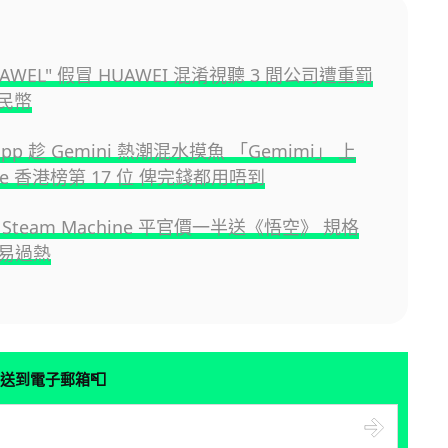
UAWEL" 假冒 HUAWEI 混淆視聽 3 間公司遭重罰
人民幣
App 趁 Gemini 熱潮混水摸魚 「Gemimi」 上
tore 香港榜第 17 位 俾完錢都用唔到
Steam Machine 平官價一半送《悟空》 規格
易過熱
📮
送到電子郵箱