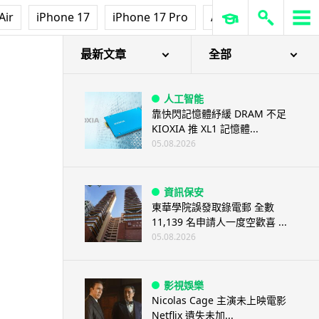
Air
iPhone 17
iPhone 17 Pro
AirPods Pro 3
Ap
最新文章
全部
人工智能
靠快閃記憶體紓緩 DRAM 不足
KIOXIA 推 XL1 記憶體...
05.08.2026
資訊保安
東華學院誤發取錄電郵 全數
11,139 名申請人一度空歡喜 ...
05.08.2026
影視娛樂
Nicolas Cage 主演未上映電影
Netflix 遺失未加...