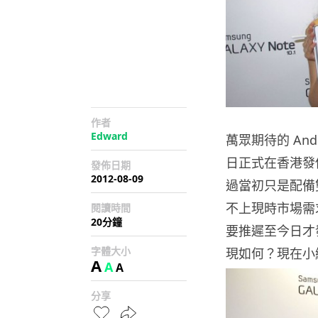
作者
Edward
萬眾期待的 Andro
日正式在香港發
發佈日期
2012-08-09
過當初只是配備雙
不上現時市場需求
閱讀時間
20分鐘
要推遲至今日才發
字體大小
現如何？現在小
A
A
A
分享