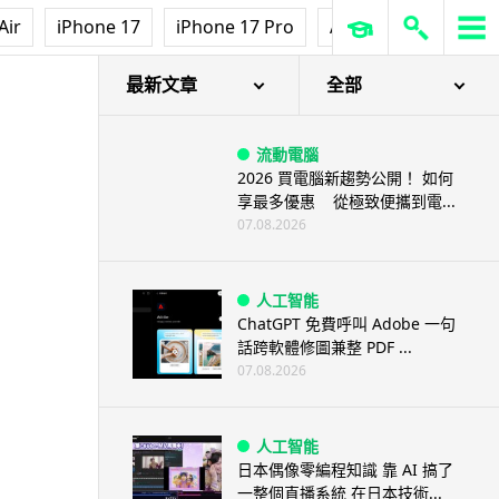
Air
iPhone 17
iPhone 17 Pro
AirPods Pro 3
Ap
最新文章
全部
流動電腦
2026 買電腦新趨勢公開！ 如何
享最多優惠 從極致便攜到電...
07.08.2026
人工智能
ChatGPT 免費呼叫 Adobe 一句
話跨軟體修圖兼整 PDF ...
07.08.2026
人工智能
日本偶像零編程知識 靠 AI 搞了
一整個直播系統 在日本技術...