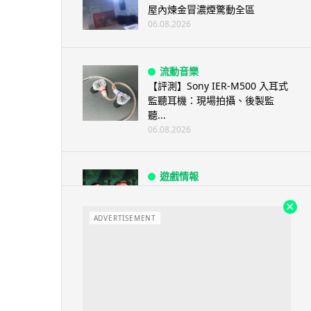
屋內煉金冒濃煙驚動全區
06.08.2026
流動音樂
【評測】Sony IER-M500 入耳式
監聽耳機：現場拍攝、後製監
聽...
06.08.2026
遊戲情報
《魔獸世界：至暗之夜》12.1
「烏拉特克的詛咒」專訪：巢穴
不為提高世...
ADVERTISEMENT
06.08.2026
遊戲情報
日本二手遊戲店減 90% 門市 業
績反增四成 “懷...