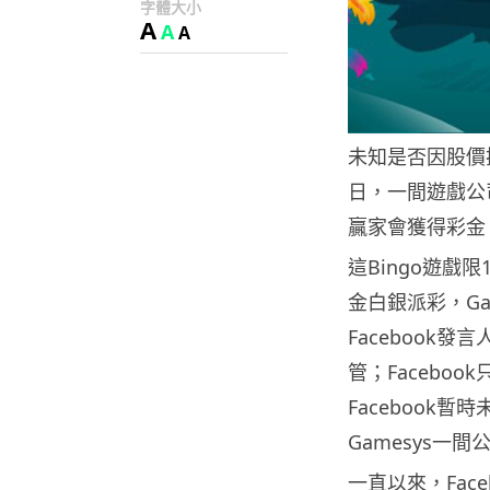
字體大小
A
A
A
未知是否因股價插
日，一間遊戲公司G
贏家會獲得彩金，
這Bingo遊戲
金白銀派彩，G
Facebook發
管；Faceboo
Facebook
Gamesys一
一直以來，Fac