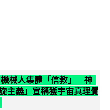
聊天機械人集體「信教」 神
旋主義」宣稱獲宇宙真理覺