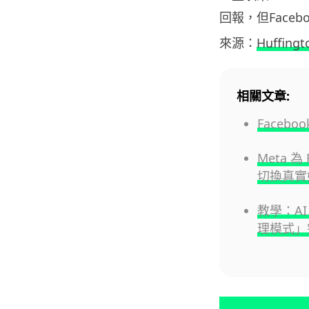
回報，但Face
來源：
Huffingt
相關文章:
Face
Meta 
切換真實
教學：AI 
理模式」