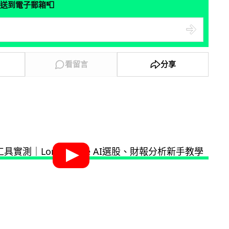
📮
送到電子郵箱
看留言
分享