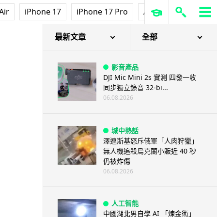
Air
iPhone 17
iPhone 17 Pro
AirPods Pro 3
Ap
最新文章
全部
影音產品
DJI Mic Mini 2s 實測 四發一收
同步獨立錄音 32-bi...
06.08.2026
城中熱話
澤連斯基怒斥俄軍「人肉狩獵」
無人機追殺烏克蘭小販近 40 秒
仍被炸傷
06.08.2026
人工智能
中國湖北男自學 AI 「煉金術」