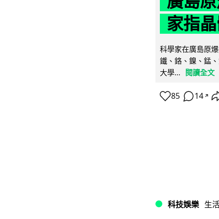
廣島原
家指晶
科學家在廣島原爆
鐵、鉻、鎳、錳、
大學...
閱讀全文
85
14
↗
科技娛樂
生