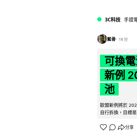
3C科技
手提
藍骨
18 分
可換電
新例 
池
歐盟新例將於 20
自行拆換，目標是延
分享