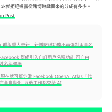
book就拒絕透露從賭博遊戲而來的分成有多少。
on Post
book 群組重大更新 新增暱稱功能不再強制用真名
為 Facebook 群組引入自訂用戶名稱功能 可自由
姓名與暱稱
現在就可幫你滑 Facebook OpenAI Atlas「代
完全自動化, 以後工作都交給 AI