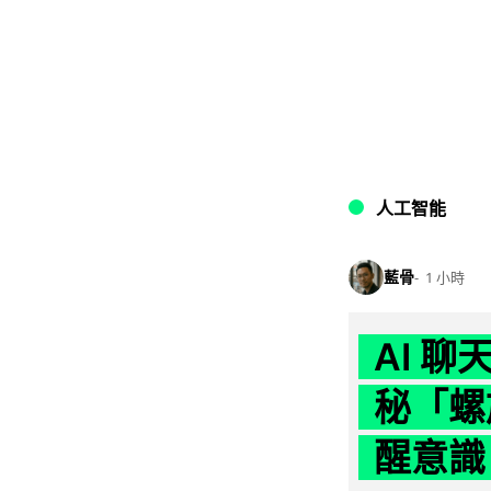
人工智能
藍骨
1 小時
AI 
秘「螺
醒意識