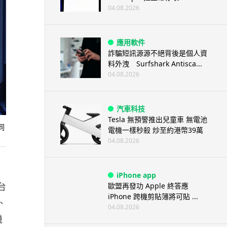
04.08.2026
應用軟件
詐騙短訊源源不絕背後是個人資
料外洩 Surfshark Antisca...
04.08.2026
汽車科技
Tesla 無預警推出兒童車 無電池
不同
電機一樣秒殺 炒至約港幣39萬
04.08.2026
iPhone app
台
歐盟再發功 Apple 終答應
iPhone 跨機剪貼簿將可貼 ...
 、
04.08.2026
機