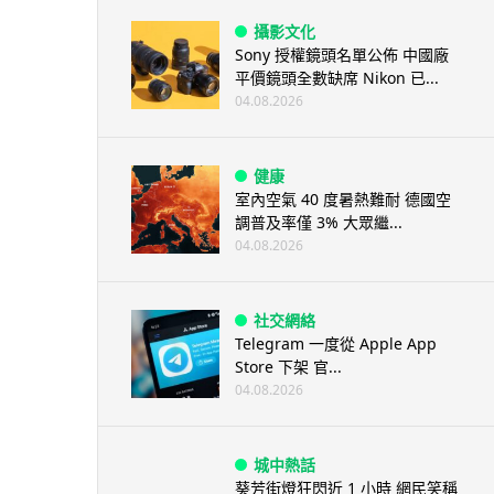
攝影文化
Sony 授權鏡頭名單公佈 中國廠
平價鏡頭全數缺席 Nikon 已...
04.08.2026
健康
室內空氣 40 度暑熱難耐 德國空
調普及率僅 3% 大眾繼...
04.08.2026
社交網絡
Telegram 一度從 Apple App
Store 下架 官...
04.08.2026
城中熱話
葵芳街燈狂閃近 1 小時 網民笑稱