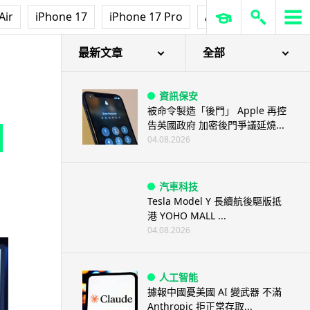
Air
iPhone 17
iPhone 17 Pro
AirPods Pro 3
Ap
1 - Samsung Galaxy Camera 登場
最新文章
全部
資訊保安
被命令製造「後門」 Apple 再控
告英國政府 加密後門爭議延燒...
04.08.2026
汽車科技
Tesla Model Y 長續航後驅版抵
港 YOHO MALL ...
04.08.2026
人工智能
據報中國憂美國 AI 變武器 不滿
Anthropic 拒正常存取...