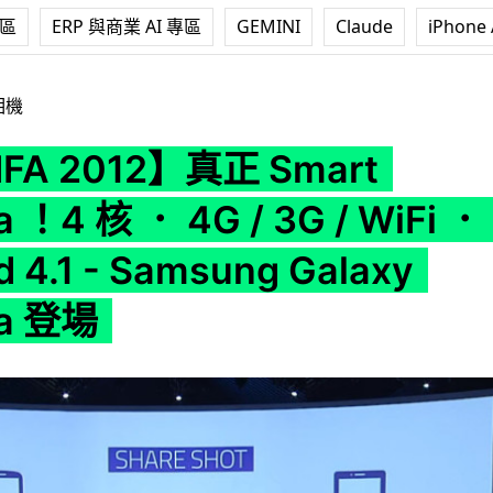
專區
ERP 與商業 AI 專區
GEMINI
Claude
iPhone 
正 Smart Camera ！4 核 ． 4G / 3G / WiFi ． Android 4.
相機
FA 2012】真正 Smart
 ！4 核 ． 4G / 3G / WiFi ．
d 4.1 - Samsung Galaxy
a 登場