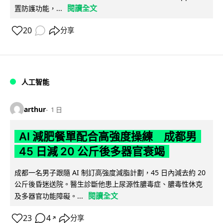
閱讀全文
置防護功能，...
20
分享
人工智能
arthur
1 日
AI 減肥餐單配合高強度操練 成都男
45 日減 20 公斤後多器官衰竭
成都一名男子跟隨 AI 制訂高強度減脂計劃，45 日內減去約 20
公斤後昏迷送院。醫生診斷他患上尿源性膿毒症、膿毒性休克
閱讀全文
及多器官功能障礙。...
23
4
分享
↗