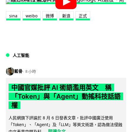
sina
weibo
微博
新浪
正式
人工智能
藍骨
8 小時
中國官媒批評 AI 術語濫用英文 稱
「Token」與「Agent」動搖科技話語
權
人民網旗下評論於 8 月 6 日發表文章，批評中國廣泛使用
「Token」、「Agent」及「LLM」等英文術語，認為做法侵蝕
閱讀全文
中文表意空間及科...