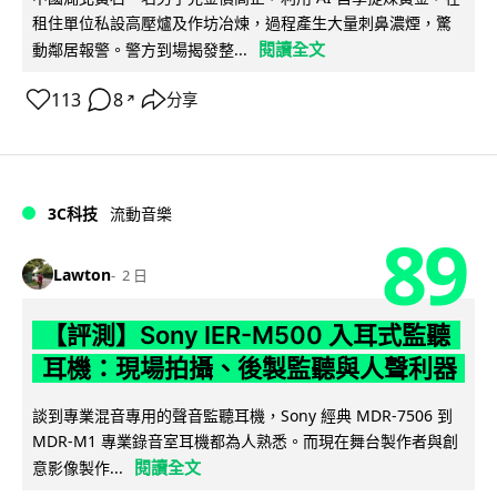
租住單位私設高壓爐及作坊冶煉，過程產生大量刺鼻濃煙，驚
閱讀全文
動鄰居報警。警方到場揭發整...
113
8
分享
↗
3C科技
流動音樂
89
Lawton
2 日
【評測】Sony IER-M500 入耳式監聽
耳機：現場拍攝、後製監聽與人聲利器
談到專業混音專用的聲音監聽耳機，Sony 經典 MDR-7506 到
MDR-M1 專業錄音室耳機都為人熟悉。而現在舞台製作者與創
閱讀全文
意影像製作...