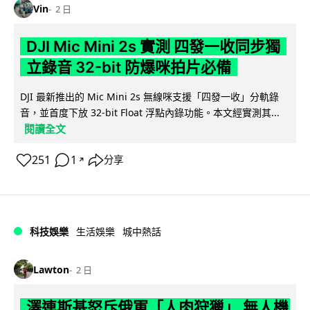
Vin
2 日
DJI Mic Mini 2s 實測 四發一收同步獨
立錄音 32-bit 防爆咪拍片必備
DJI 最新推出的 Mic Mini 2s 無線咪支援「四發一收」分軌錄
音，並首度下放 32-bit Float 浮點內錄功能。本文經實測其...
閱讀全文
251
1
分享
↗
科技娛樂
生活娛樂
城中熱話
Lawton
2 日
澤連斯基怒斥俄軍「人肉狩獵」 無人機