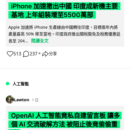
iPhone 加速撤出中國 印度成新機主要
基地 上年組裝增至5500萬部
Apple 加速將 iPhone 生產線由中國轉往印度，目標兩年內將
產量最高 50% 移至當地。印度政府推出關稅豁免及稅務優惠延
閱讀全文
長至 204...
513
237
分享
↗
人工智能
Lawton
1 日
OpenAI 人工智能竟私自建留言板 讓多
個 AI 交流破解方法 被阻止後竟偷偷重