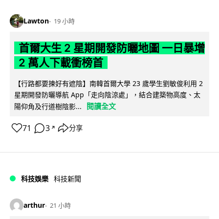
Lawton
19 小時
首爾大生 2 星期開發防曬地圖 一日暴增
2 萬人下載衝榜首
【行路都要揀好有遮陰】南韓首爾大學 23 歲學生劉敏俊利用 2
星期開發防曬導航 App「走向陰涼處」，結合建築物高度、太
閱讀全文
陽仰角及行道樹陰影...
71
3
分享
↗
科技娛樂
科技新聞
arthur
21 小時