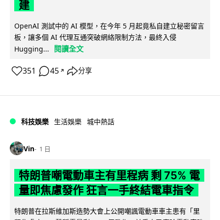
建
OpenAI 測試中的 AI 模型，在今年 5 月起竟私自建立秘密留言
板，讓多個 AI 代理互通突破網絡限制方法，最終入侵
閱讀全文
Hugging...
351
45
分享
↗
科技娛樂
生活娛樂
城中熱話
Vin
1 日
特朗普嘲電動車主有里程病 剩 75% 電
量即焦慮發作 狂言一手終結電車指令
特朗普在拉斯維加斯造勢大會上公開嘲諷電動車車主患有「里