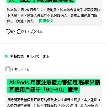
熊本縣 7 月 28 日發生 7.1 級地震，熊本綜合醫院手術室鏡頭拍
下地震一刻，醫護人員臨危不亂保護病人，更馬上開逃生門確
閱讀全文
保出口流通。片段...
67
21
分享
↗
科技娛樂
生活科技
健康
arthur
1 日
AirPods 用家注意聽力響紅燈 醫學界籲
耳機用戶謹守「60-60」鐵律
長時間高音量佩戴耳機可能導致永久性噪音性聽損。本文盤點 4
大聽力受損警號，介紹科學護耳的「60-60 原則」及 Apple 內