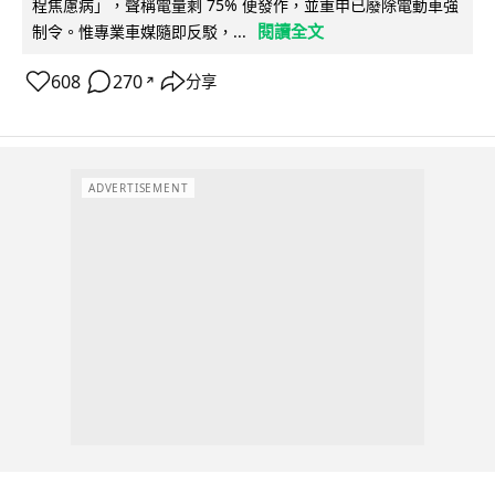
程焦慮病」，聲稱電量剩 75% 便發作，並重申已廢除電動車強
閱讀全文
制令。惟專業車媒隨即反駁，...
608
270
分享
↗
ADVERTISEMENT