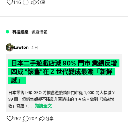
116
分享
科技娛樂
遊戲情報
Lawton
2 日
日本二手遊戲店減 90% 門市 業績反增
四成 "懷舊"在 Z 世代變成最潮「新鮮
感」
日本零售巨頭 GEO 將懷舊遊戲銷售門市從 1,000 間大幅減至
99 間，但銷售額卻不降反升至過往的 1.4 倍。做到「減店增
閱讀全文
收」奇蹟，...
262
20
分享
↗