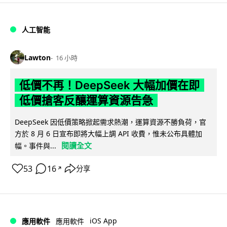
人工智能
Lawton
16 小時
低價不再！DeepSeek 大幅加價在即
低價搶客反釀運算資源告急
DeepSeek 因低價策略掀起需求熱潮，運算資源不勝負荷，官
方於 8 月 6 日宣布即將大幅上調 API 收費，惟未公布具體加
閱讀全文
幅。事件與...
53
16
分享
↗
iOS App
應用軟件
應用軟件