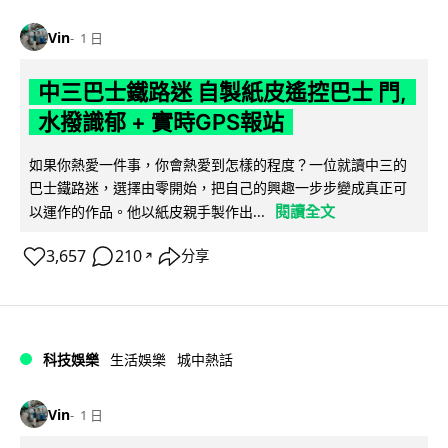
Vin
1 日
中三巴士鐵路迷 自製紙皮遙控巴士 門,
水撥識郁 + 實時GPS報站
如果你熱愛一件事，你會熱愛到怎樣的程度？一位就讀中三的
巴士鐵路迷，選擇由零開始，把自己的興趣一步步變成真正可
閱讀全文
以運作的作品。他以紙皮親手製作出...
3,657
210
分享
↗
科技娛樂
生活娛樂
城中熱話
Vin
1 日