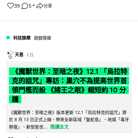
39
5
分享
↗
科技娛樂
遊戲情報
天恩
2 日
《魔獸世界：至暗之夜》12.1 「烏拉特
克的詛咒」專訪：巢穴不為提高世界首
領門檻而設 《諸王之眠》縮短約 10 分
鐘
《魔獸世界：至暗之夜》版本更新 12.1「烏拉特克的詛咒」將
於 8 月 13 日正式上線，帶來全新區域「盤蛇島」、地城「毒牙
閱讀全文
祭壇」、新型態世...