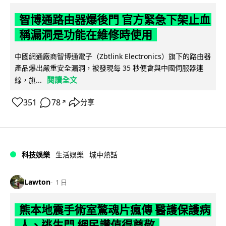
智博通路由器爆後門 官方緊急下架止血
稱漏洞是功能在維修時使用
中國網通廠商智博通電子（Zbtlink Electronics）旗下的路由器
產品爆出嚴重安全漏洞，被發現每 35 秒便會與中國伺服器連
閱讀全文
線，旗...
351
78
分享
↗
科技娛樂
生活娛樂
城中熱話
Lawton
1 日
熊本地震手術室驚魂片瘋傳 醫護保護病
人、逃生門 網民讚值得尊敬