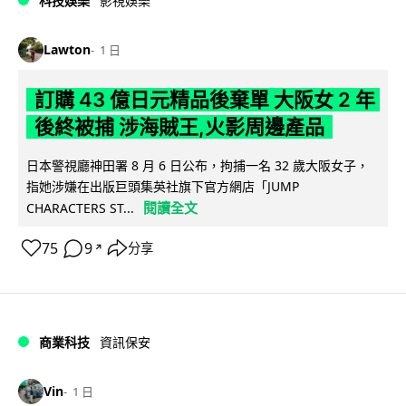
科技娛樂
影視娛樂
Lawton
1 日
訂購 43 億日元精品後棄單 大阪女 2 年
後終被捕 涉海賊王,火影周邊產品
日本警視廳神田署 8 月 6 日公布，拘捕一名 32 歲大阪女子，
指她涉嫌在出版巨頭集英社旗下官方網店「JUMP
閱讀全文
CHARACTERS ST...
75
9
分享
↗
商業科技
資訊保安
Vin
1 日