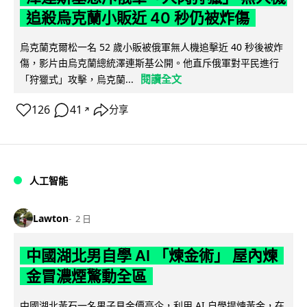
追殺烏克蘭小販近 40 秒仍被炸傷
烏克蘭克爾松一名 52 歲小販被俄軍無人機追擊近 40 秒後被炸
傷，影片由烏克蘭總統澤連斯基公開。他直斥俄軍對平民進行
閱讀全文
「狩獵式」攻擊，烏克蘭...
126
41
分享
↗
人工智能
Lawton
2 日
中國湖北男自學 AI 「煉金術」 屋內煉
金冒濃煙驚動全區
中國湖北黃石一名男子見金價高企，利用 AI 自學提煉黃金，在