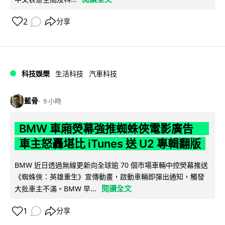
2
分享
科技娛樂
生活科技
汽車科技
藍骨
9 小時
BMW 車廂熒幕強推蜘蛛俠電影廣告
車主怒轟堪比 iTunes 送 U2 專輯翻版
BMW 近日透過無線更新向全球逾 70 個市場車輛中控熒幕推送
《蜘蛛俠：英雄重生》宣傳動畫，啟動車輛即彈出通知，觸發
閱讀全文
大批車主不滿。BMW 早...
1
分享