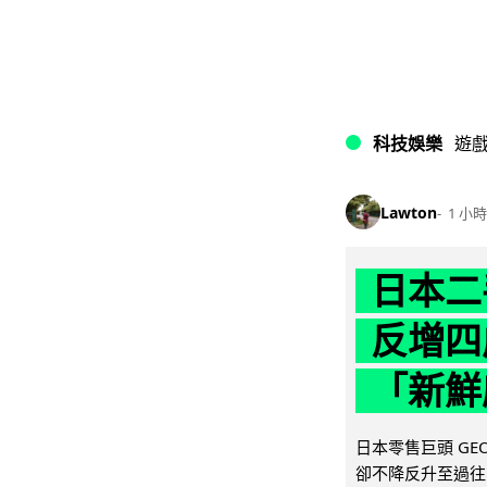
科技娛樂
遊
Lawton
1 小時
日本二
反增四
「新鮮
日本零售巨頭 GEO
卻不降反升至過往的