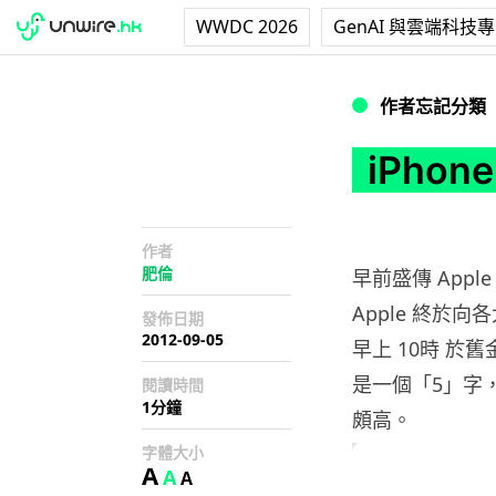
WWDC 2026
GenAI 與雲端科技
iPhone 5 鐵定 9 
作者忘記分類
iPhon
作者
肥倫
早前盛傳 Apple
Apple 終於
發佈日期
2012-09-05
早上 10時 於
是一個「5」字，可
閱讀時間
1分鐘
頗高。
字體大小
A
A
A