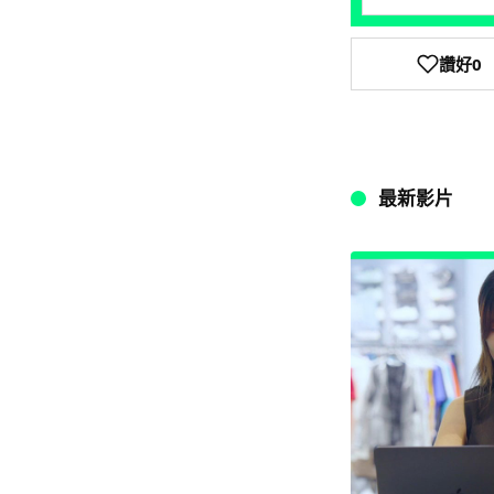
讚好
0
最新影片