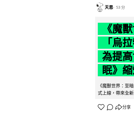
天恩
53 分
《魔獸
「烏拉
為提高
眠》縮短
《魔獸世界：至暗之
式上線，帶來全新
分享