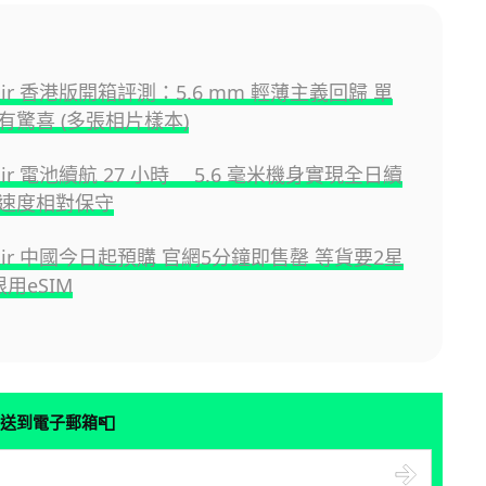
e Air 香港版開箱評測：5.6 mm 輕薄主義回歸 單
有驚喜 (多張相片樣本)
e Air 電池續航 27 小時 5.6 毫米機身實現全日續
速度相對保守
e Air 中國今日起預購 官網5分鐘即售罄 等貨要2星
限用eSIM
📮
送到電子郵箱