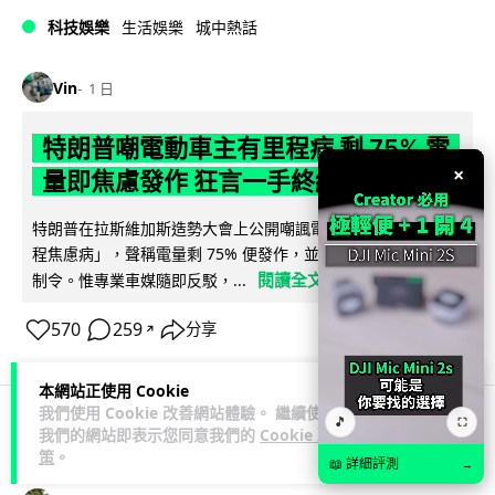
科技娛樂
生活娛樂
城中熱話
Vin
1 日
特朗普嘲電動車主有里程病 剩 75% 電
×
量即焦慮發作 狂言一手終結電車指令
特朗普在拉斯維加斯造勢大會上公開嘲諷電動車車主患有「里
程焦慮病」，聲稱電量剩 75% 便發作，並重申已廢除電動車強
閱讀全文
制令。惟專業車媒隨即反駁，...
570
259
分享
↗
本網站正使用 Cookie
我們使用 Cookie 改善網站體驗。 繼續使用
🎵
⛶
我們的網站即表示您同意我們的
Cookie 政
人工智能
策
。
📖 詳細評測
→