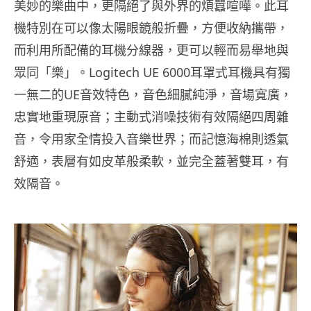
美妙的樂曲中，更隔絕了與外界的煩囂喧嘩。此耳
機特別在可以像太陽眼鏡般折疊，方便收納攜帶，
而利用所配備的耳機分線器，更可以輕而易舉地與
眾同「樂」。Logitech UE 6000耳罩式耳機具有獨
一無二的UE音效特色，音色細膩純淨，音場寬廣，
忠實地重現原音；主動式消噪技術有效隔絕四周雜
音，令用家全情投入音樂世界；而記憶海棉則透氣
舒適，表層有如皮革般柔軟，並完全蓋著雙耳，有
效隔音。