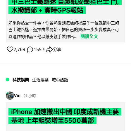
中三巴士鐵路迷 自製紙皮遙控巴士 門,
水撥識郁 + 實時GPS報站
如果你熱愛一件事，你會熱愛到怎樣的程度？一位就讀中三的
巴士鐵路迷，選擇由零開始，把自己的興趣一步步變成真正可
閱讀全文
以運作的作品。他以紙皮親手製作出...
2,769
155
分享
↗
科技娛樂
生活娛樂
城中熱話
Vin
21 小時
iPhone 加速撤出中國 印度成新機主要
基地 上年組裝增至5500萬部