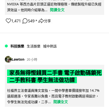
NVIDIA 等西方晶片巨頭正逼近物理極限，傳統製程升級已失經
閱讀全文
濟效益。他同時介紹華為...
1,471
549
分享
↗
科技娛樂
生活娛樂
城中熱話
Lawton
20 小時
家長無得慳錢買二手書 電子啟動碼鎖死
二手教科書 學生無法做功課
社福界立法會議員陳文宜指，一間中學書單價錢按年加 14.7%
遠超通漲，令家長難以負擔。而且電子教材啟動碼這項設計，
閱讀全文
令學生無法完成功課，二手...