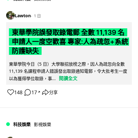
Lawton
1 日
東華學院誤發取錄電郵 全數 11,139 名
申請人一度空歡喜 專家:人為疏忽+系統
防護缺失
東華學院今日（5 日）大學聯招放榜之際，因人為疏忽向全數
11,139 名課程申請人錯誤發出取錄通知電郵，令大批考生一度
閱讀全文
以為獲得學位取錄，事...
148
17
分享
↗
科技娛樂
影視娛樂