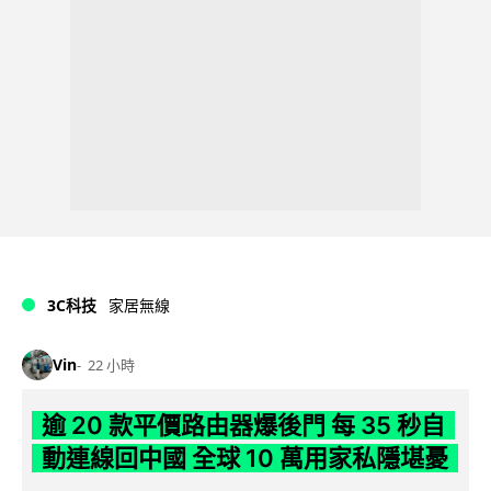
3C科技
家居無線
Vin
22 小時
逾 20 款平價路由器爆後門 每 35 秒自
動連線回中國 全球 10 萬用家私隱堪憂