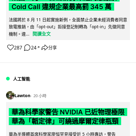
Cold Call 違規企業最高罰 345 萬
法國將於 8 月 11 日起實施新例，全面禁止企業未經消費者同意
致電推銷，由「opt-out」拒接登記制轉為「opt-in」先徵同意
閱讀全文
機制。違...
287
24
分享
↗
人工智能
Lawton
20 小時
華為科學家警告 NVIDIA 已近物理極限
華為「韜定律」可繞過摩爾定律瓶頸
華為半導體首席科學家廖恒罕見接受近 5 小時專訪，警告