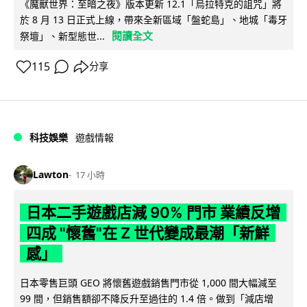
《魔獸世界：至暗之夜》版本更新 12.1「烏拉特克的詛咒」將
於 8 月 13 日正式上線，帶來全新區域「盤蛇島」、地城「毒牙
閱讀全文
祭壇」、新型態世...
115
分享
科技娛樂
遊戲情報
Lawton
17 小時
日本二手遊戲店減 90% 門市 業績反增
四成 "懷舊"在 Z 世代變成最潮「新鮮
感」
日本零售巨頭 GEO 將懷舊遊戲銷售門市從 1,000 間大幅減至
99 間，但銷售額卻不降反升至過往的 1.4 倍。做到「減店增