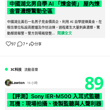
中國湖北男自學 AI 「煉金術」 屋內煉
金冒濃煙驚動全區
中國湖北黃石一名男子見金價高企，利用 AI 自學提煉黃金，在
租住單位私設高壓爐及作坊冶煉，過程產生大量刺鼻濃煙，驚
閱讀全文
動鄰居報警。警方到場揭發整...
97
7
分享
↗
3C科技
流動音樂
89
Lawton
16 小時
【評測】Sony IER-M500 入耳式監聽
耳機：現場拍攝、後製監聽與人聲利器