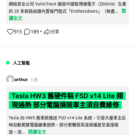
網絡安全公司 VulnCheck 揭發中國智博通電子（Zbtlink）生產
閱
的 20 多款路由器內置後門程式「Endlessdoors」（無盡...
讀全文
915
189
分享
↗
人工智能
arthur
1 日
Tesla HW3 舊硬件裝 FSD v14 Lite 頻
現過熱 部分電腦損毀車主須自費維修
Tesla 向 HW3 舊車款推送 FSD v14 Lite 系統，引發大量車主反
映自動駕駛電腦嚴重過熱，部分更觸發高溫保護甚至直接燒
閱讀全文
毀，須...