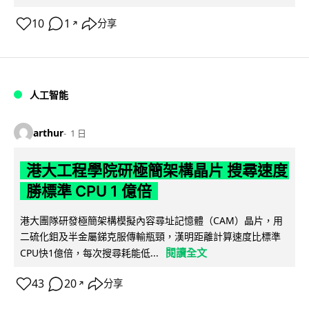
10
1
分享
↗
人工智能
arthur
1 日
港大工程學院研極簡架構晶片 搜尋速度
勝標準 CPU 1 億倍
港大團隊研發極簡架構模擬內容尋址記憶體（CAM）晶片，用
二硫化鉬及半金屬銻克服傳輸瓶頸，漢明距離計算速度比標準
閱讀全文
CPU快1億倍，每次搜尋耗能低...
43
20
分享
↗