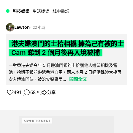
科技娛樂
生活娛樂
城中熱話
Lawton
22 小時
港夫婦澳門的士拾相機 據為己有被的士
Cam 睇到 2 個月後再入境被捕
一對香港夫婦今年 5 月遊澳門乘的士拾獲他人遺留相機及電
池，拾遺不報並帶返香港自用。兩人本月 2 日經港珠澳大橋再
閱讀全文
次入境澳門時，被治安警察局...
491
68
分享
↗
ADVERTISEMENT