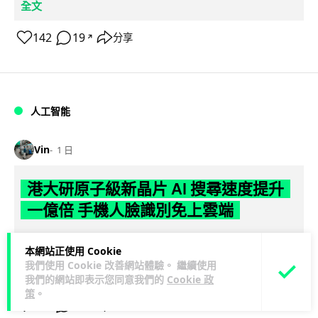
全文
142
19
分享
↗
人工智能
Vin
1 日
港大研原子級新晶片 AI 搜尋速度提升
一億倍 手機人臉識別免上雲端
香港大學團隊成功研發原子級厚度的「模擬存內搜尋」晶片，
本網站正使用 Cookie
比傳統 CPU 搜尋速度快約 1 億倍，延遲低至 36 皮秒（即
我們使用 Cookie 改善網站體驗。 繼續使用
閱讀全文
0.00000000...
我們的網站即表示您同意我們的
Cookie 政
策
。
378
83
分享
↗