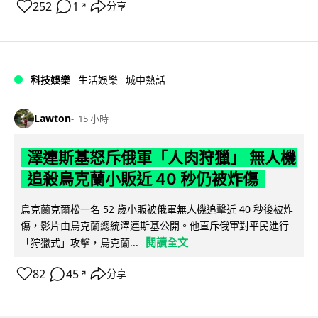
252
1
分享
↗
科技娛樂
生活娛樂
城中熱話
Lawton
15 小時
澤連斯基怒斥俄軍「人肉狩獵」 無人機
追殺烏克蘭小販近 40 秒仍被炸傷
烏克蘭克爾松一名 52 歲小販被俄軍無人機追擊近 40 秒後被炸
傷，影片由烏克蘭總統澤連斯基公開。他直斥俄軍對平民進行
閱讀全文
「狩獵式」攻擊，烏克蘭...
82
45
分享
↗