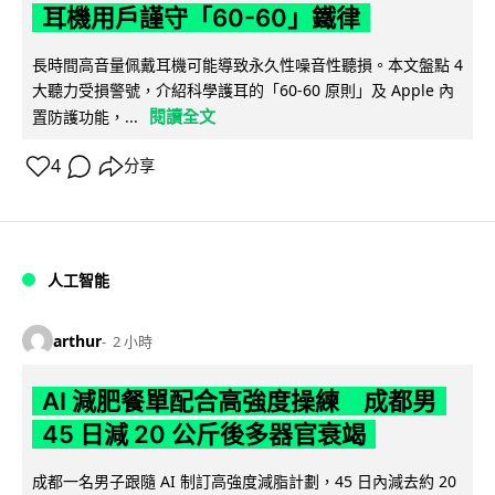
耳機用戶謹守「60-60」鐵律
長時間高音量佩戴耳機可能導致永久性噪音性聽損。本文盤點 4
大聽力受損警號，介紹科學護耳的「60-60 原則」及 Apple 內
閱讀全文
置防護功能，...
4
分享
人工智能
arthur
2 小時
AI 減肥餐單配合高強度操練 成都男
45 日減 20 公斤後多器官衰竭
成都一名男子跟隨 AI 制訂高強度減脂計劃，45 日內減去約 20