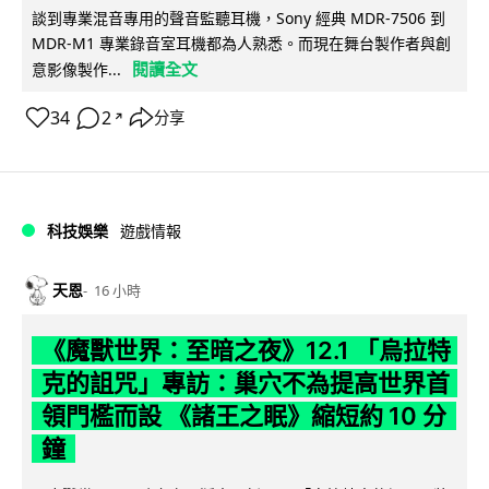
談到專業混音專用的聲音監聽耳機，Sony 經典 MDR-7506 到
MDR-M1 專業錄音室耳機都為人熟悉。而現在舞台製作者與創
閱讀全文
意影像製作...
34
2
分享
↗
科技娛樂
遊戲情報
天恩
16 小時
《魔獸世界：至暗之夜》12.1 「烏拉特
克的詛咒」專訪：巢穴不為提高世界首
領門檻而設 《諸王之眠》縮短約 10 分
鐘