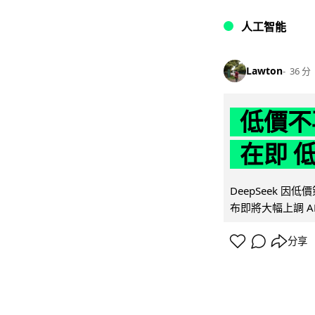
人工智能
Lawton
36 分
低價不再
在即 
DeepSeek 
布即將大幅上調 A
分享