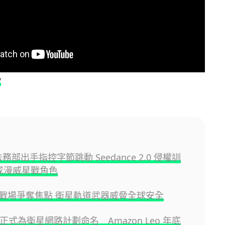
y
 法務部出手指控字節跳動 Seedance 2.0 侵權訓
生成漫威星戰角色
戰場爭奪焦點 衛星軌道武器威脅全球安全
n 正式為衛星網路計劃命名 Amazon Leo 年底