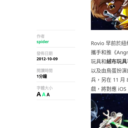
作者
spider
Rovio 早
攜手和推《Ang
發佈日期
2012-10-09
玩具和
絨布
玩具
以及由鳥蛋扮演
閱讀時間
1分鐘
兵，另在 11 月 8
字體大小
戲，將對應 iOS、
A
A
A