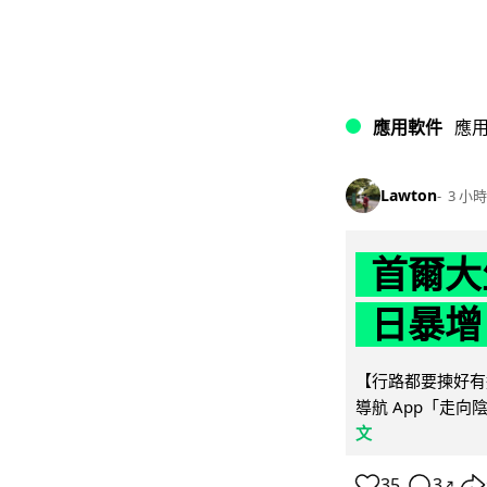
應用軟件
應
Lawton
3 小時
首爾大
日暴增
【行路都要揀好有遮
導航 App「走向
文
35
3
↗