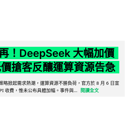
！DeepSeek 大幅加價
低價搶客反釀運算資源告急
因低價策略掀起需求熱潮，運算資源不勝負荷，官方於 8 月 6 日宣
PI 收費，惟未公布具體加幅。事件與...
閱讀全文