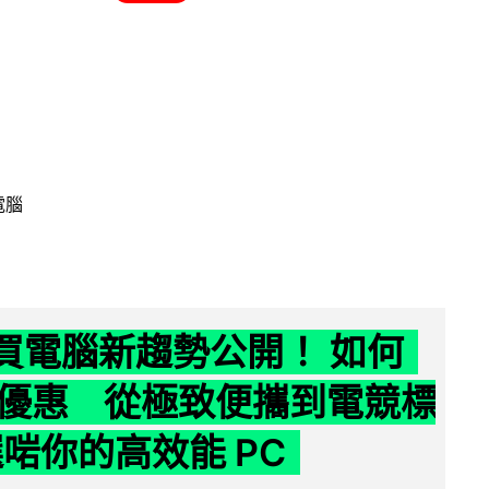
電腦
6 買電腦新趨勢公開！ 如何
優惠 從極致便攜到電競標
選啱你的高效能 PC