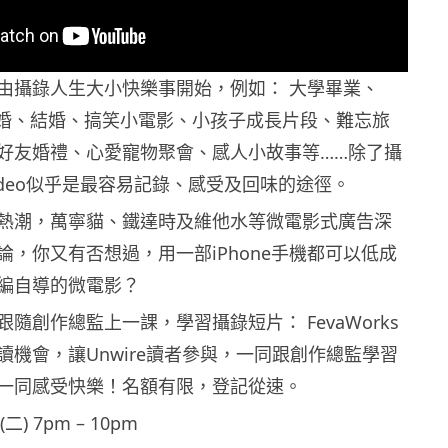
由攝錄人生大小快樂事開始，例如： 大學畢業、
ry、求婚、結婚、搞笑小電影、小孩子成長片段、難忘旅
好友婚禮、心愛寵物聚會、感人小故事等……除了攝
ideo似乎是最容易記錄、感受及回味的途徑。
熱潮，萬寧貓、鐵達時及維他水等微電影式廣告深
論，你又有否想過，用一部iPhone手機都可以低成
編自導的微電影？
隨創作總監上一課，學習攝錄短片： FevaWorks
讀機會，讓Unwire讀者參與，一同跟創作總監學習
一同感受快樂！名額有限，登記從速。
) 7pm – 10pm