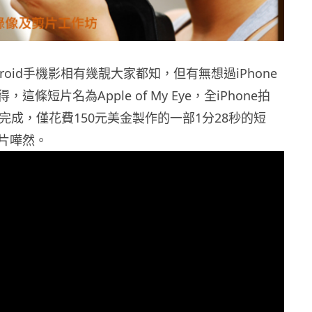
ndroid手機影相有幾靚大家都知，但有無想過iPhone
這條短片名為Apple of My Eye，全iPhone拍
完成，僅花費150元美金製作的一部1分28秒的短
片嘩然。