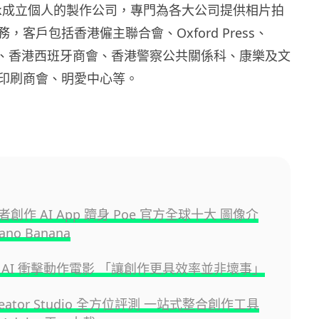
ock成立個人的製作公司，專門為各大公司提供相片拍
，客戶包括香港僱主聯合會、Oxford Press、
-Clark、香港西班牙商會、香港警察公共關係科、康樂及文
印刷商會、明愛中心等。
創作 AI App 躋身 Poe 官方全球十大 圖像介
no Banana
 AI 衝擊動作電影 「讓創作更具效率並非壞事」
Creator Studio 全方位評測 一站式整合創作工具