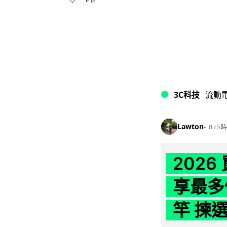
3C科技
流動
Lawton
8 小時
202
享最多
竿 揀