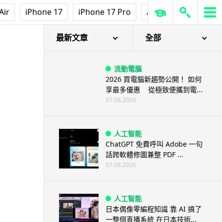
Air
iPhone 17
iPhone 17 Pro
AirPods Pro 3
Ap
最新文章
全部
流動電腦
2026 買電腦新趨勢公開！ 如何
享最多優惠 從極致便攜到電...
07.08.2026
人工智能
ChatGPT 免費呼叫 Adobe 一句
話跨軟體修圖兼整 PDF ...
07.08.2026
人工智能
日本偶像零編程知識 靠 AI 搞了
一整個直播系統 在日本技術...