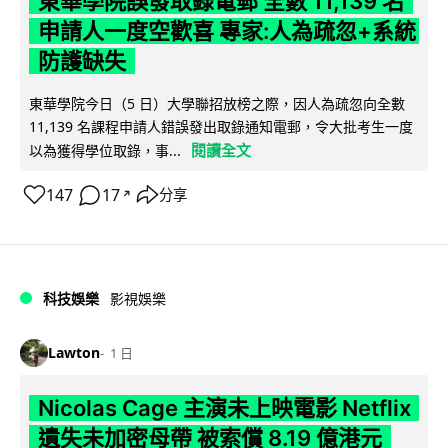
東華學院誤發取錄電郵 全數 11,139 名
申請人一度空歡喜 專家:人為疏忽+系統
防護缺失
東華學院今日（5 日）大學聯招放榜之際，因人為疏忽向全數
11,139 名課程申請人錯誤發出取錄通知電郵，令大批考生一度
閱讀全文
以為獲得學位取錄，事...
147
17
分享
↗
科技娛樂
影視娛樂
Lawton
1 日
Nicolas Cage 主演未上映電影 Netflix
遺失未加密母帶 被索償 8.19 億港元