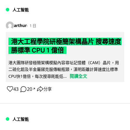
人工智能
arthur
1 日
港大工程學院研極簡架構晶片 搜尋速度
勝標準 CPU 1 億倍
港大團隊研發極簡架構模擬內容尋址記憶體（CAM）晶片，用
二硫化鉬及半金屬銻克服傳輸瓶頸，漢明距離計算速度比標準
閱讀全文
CPU快1億倍，每次搜尋耗能低...
43
20
分享
↗
人工智能