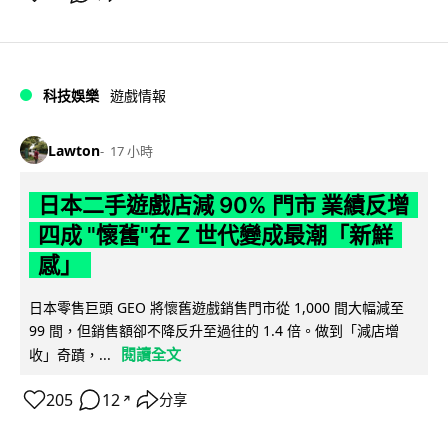
科技娛樂
遊戲情報
Lawton
17 小時
日本二手遊戲店減 90% 門市 業績反增
四成 "懷舊"在 Z 世代變成最潮「新鮮
感」
日本零售巨頭 GEO 將懷舊遊戲銷售門市從 1,000 間大幅減至
99 間，但銷售額卻不降反升至過往的 1.4 倍。做到「減店增
閱讀全文
收」奇蹟，...
205
12
分享
↗