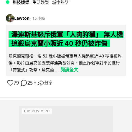
科技娛樂
生活娛樂
城中熱話
Lawton
15 小時
澤連斯基怒斥俄軍「人肉狩獵」 無人機
追殺烏克蘭小販近 40 秒仍被炸傷
烏克蘭克爾松一名 52 歲小販被俄軍無人機追擊近 40 秒後被炸
傷，影片由烏克蘭總統澤連斯基公開。他直斥俄軍對平民進行
閱讀全文
「狩獵式」攻擊，烏克蘭...
79
25
分享
↗
ADVERTISEMENT