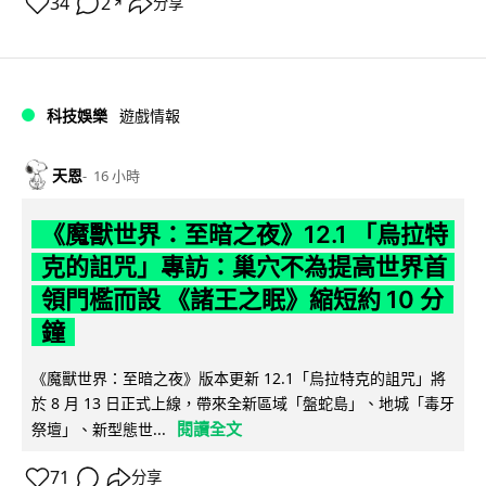
34
2
分享
↗
科技娛樂
遊戲情報
天恩
16 小時
《魔獸世界：至暗之夜》12.1 「烏拉特
克的詛咒」專訪：巢穴不為提高世界首
領門檻而設 《諸王之眠》縮短約 10 分
鐘
《魔獸世界：至暗之夜》版本更新 12.1「烏拉特克的詛咒」將
於 8 月 13 日正式上線，帶來全新區域「盤蛇島」、地城「毒牙
閱讀全文
祭壇」、新型態世...
71
分享