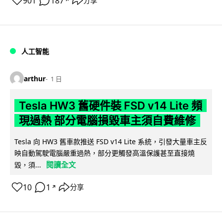
901
187
分享
↗
人工智能
arthur
1 日
Tesla HW3 舊硬件裝 FSD v14 Lite 頻
現過熱 部分電腦損毀車主須自費維修
Tesla 向 HW3 舊車款推送 FSD v14 Lite 系統，引發大量車主反
映自動駕駛電腦嚴重過熱，部分更觸發高溫保護甚至直接燒
閱讀全文
毀，須...
10
1
分享
↗