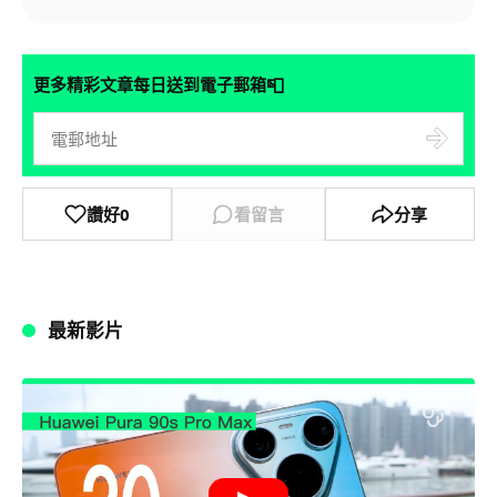
📮
更多精彩文章每日送到電子郵箱
讚好
0
看留言
分享
最新影片