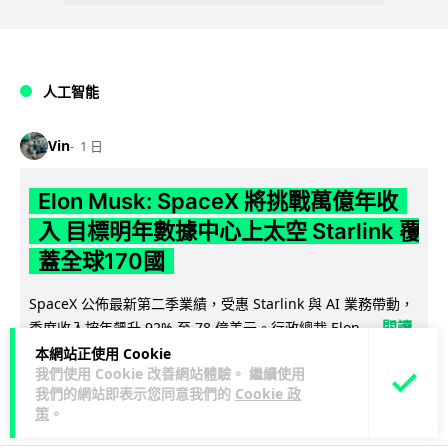
人工智能
Vin
1 日
Elon Musk: SpaceX 將挑戰萬億年收
入 目標明年數據中心上太空 Starlink 覆
蓋全球170國
SpaceX 公佈最新第二季業績，受惠 Starlink 與 AI 業務帶動，
閱讀
季度收入按年飆升 92% 至 78 億美元。行政總裁 Elon...
全文
本網站正使用 Cookie
我們使用 Cookie 改善網站體驗。 繼續使用
我們的網站即表示您同意我們的
Cookie 政
141
19
分享
↗
策
。