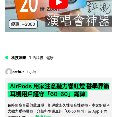
科技娛樂
生活科技
健康
arthur
1 小時
AirPods 用家注意聽力響紅燈 醫學界籲
耳機用戶謹守「60-60」鐵律
長時間高音量佩戴耳機可能導致永久性噪音性聽損。本文盤點 4
大聽力受損警號，介紹科學護耳的「60-60 原則」及 Apple 內