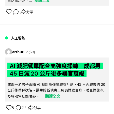
閱讀全文
置防護功能，...
分享
人工智能
arthur
2 小時
AI 減肥餐單配合高強度操練 成都男
45 日減 20 公斤後多器官衰竭
成都一名男子跟隨 AI 制訂高強度減脂計劃，45 日內減去約 20
公斤後昏迷送院。醫生診斷他患上尿源性膿毒症、膿毒性休克
閱讀全文
及多器官功能障礙。...
5
2
分享
↗