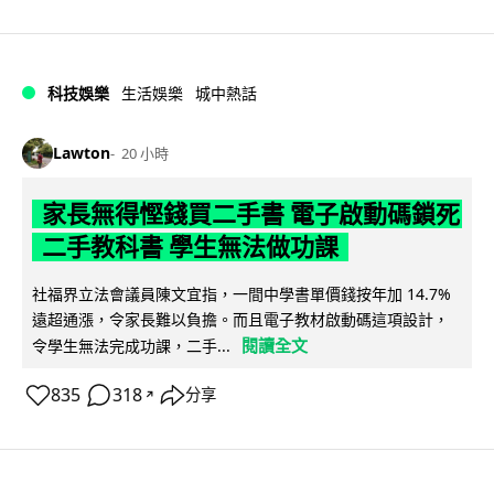
科技娛樂
生活娛樂
城中熱話
Lawton
20 小時
家長無得慳錢買二手書 電子啟動碼鎖死
二手教科書 學生無法做功課
社福界立法會議員陳文宜指，一間中學書單價錢按年加 14.7%
遠超通漲，令家長難以負擔。而且電子教材啟動碼這項設計，
閱讀全文
令學生無法完成功課，二手...
835
318
分享
↗