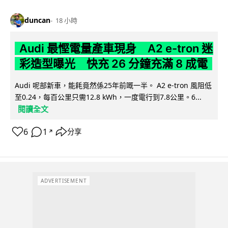
duncan
18 小時
Audi 最慳電量產車現身 A2 e-tron 迷
彩造型曝光 快充 26 分鐘充滿 8 成電
Audi 呢部新車，能耗竟然係25年前嘅一半。 A2 e-tron 風阻低
至0.24，每百公里只需12.8 kWh，一度電行到7.8公里。6...
閱讀全文
6
1
分享
↗
ADVERTISEMENT