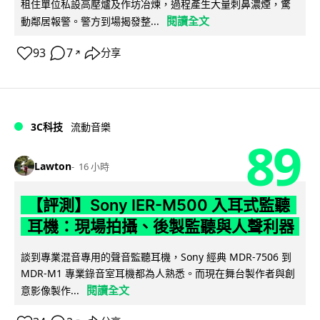
租住單位私設高壓爐及作坊冶煉，過程產生大量刺鼻濃煙，驚
閱讀全文
動鄰居報警。警方到場揭發整...
93
7
分享
↗
3C科技
流動音樂
89
Lawton
16 小時
【評測】Sony IER-M500 入耳式監聽
耳機：現場拍攝、後製監聽與人聲利器
談到專業混音專用的聲音監聽耳機，Sony 經典 MDR-7506 到
MDR-M1 專業錄音室耳機都為人熟悉。而現在舞台製作者與創
閱讀全文
意影像製作...