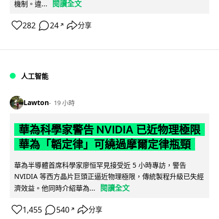
閱讀全文
機制。違...
282
24
分享
↗
人工智能
Lawton
19 小時
華為科學家警告 NVIDIA 已近物理極限
華為「韜定律」可繞過摩爾定律瓶頸
華為半導體首席科學家廖恒罕見接受近 5 小時專訪，警告
NVIDIA 等西方晶片巨頭正逼近物理極限，傳統製程升級已失經
閱讀全文
濟效益。他同時介紹華為...
1,455
540
分享
↗