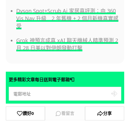
Dyson Spot+Scrub Ai 家居真評測：由 360
Vis Nav 升級 2 年舊機 + 2 個月新機真實感
受
Grok 神預言成真 xAI 聊天機械人精準預測 2
月 28 日美以對伊朗發動打擊
📮
更多精彩文章每日送到電子郵箱
讚好
0
看留言
分享