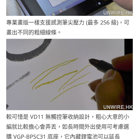
專業畫版一樣支援感測筆尖壓力 (最多 256 級)，可
畫出不同的粗細線條。
較可惜是 VD11 無觸控筆收納設計，粗心大意的小
編就比較擔心會弄丟，如長時間外出使用可考慮選
購 VGP-BPSC31 底座，它內藏鋰電池可以延長