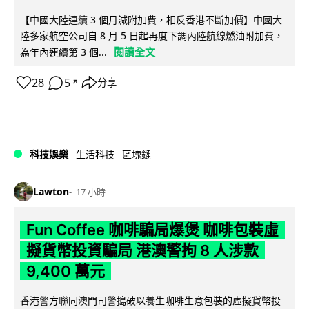
【中國大陸連續 3 個月減附加費，相反香港不斷加價】中國大
陸多家航空公司自 8 月 5 日起再度下調內陸航線燃油附加費，
閱讀全文
為年內連續第 3 個...
28
5
分享
↗
科技娛樂
生活科技
區塊鏈
Lawton
17 小時
Fun Coffee 咖啡騙局爆煲 咖啡包裝虛
擬貨幣投資騙局 港澳警拘 8 人涉款
9,400 萬元
香港警方聯同澳門司警搗破以養生咖啡生意包裝的虛擬貨幣投