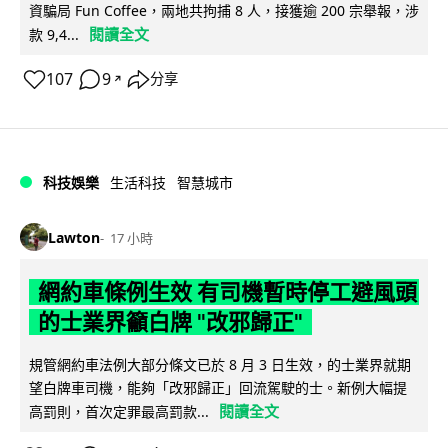
資騙局 Fun Coffee，兩地共拘捕 8 人，接獲逾 200 宗舉報，涉
閱讀全文
款 9,4...
107
9
分享
↗
科技娛樂
生活科技
智慧城市
Lawton
17 小時
網約車條例生效 有司機暫時停工避風頭
的士業界籲白牌 "改邪歸正"
規管網約車法例大部分條文已於 8 月 3 日生效，的士業界就期
望白牌車司機，能夠「改邪歸正」回流駕駛的士。新例大幅提
閱讀全文
高罰則，首次定罪最高罰款...