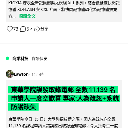
KIOXIA 發表全新記憶體擴充模組 XL1 系列，結合低延遲快閃記
憶體 XL-FLASH 與 CXL 介面，將快閃記憶體轉化為記憶體擴充
閱讀全文
方...
73
5
分享
↗
商業科技
資訊保安
Lawton
14 小時
東華學院誤發取錄電郵 全數 11,139 名
申請人一度空歡喜 專家:人為疏忽+系統
防護缺失
東華學院今日（5 日）大學聯招放榜之際，因人為疏忽向全數
11,139 名課程申請人錯誤發出取錄通知電郵，令大批考生一度