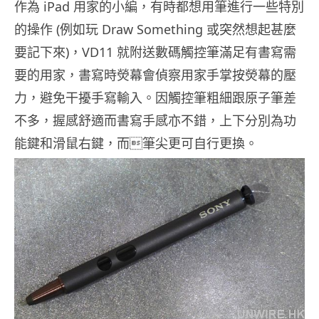
作為 iPad 用家的小編，有時都想用筆進行一些特別
的操作 (例如玩 Draw Something 或突然想起甚麼
要記下來)，VD11 就附送數碼觸控筆滿足有書寫需
要的用家，書寫時熒幕會偵察用家手掌按熒幕的壓
力，避免干擾手寫輸入。因觸控筆粗細跟原子筆差
不多，握感舒適而書寫手感亦不錯，上下分別為功
能鍵和滑鼠右鍵，而筆尖更可自行更換。