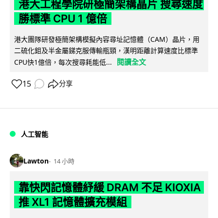
港大工程學院研極簡架構晶片 搜尋速度
勝標準 CPU 1 億倍
港大團隊研發極簡架構模擬內容尋址記憶體（CAM）晶片，用
二硫化鉬及半金屬銻克服傳輸瓶頸，漢明距離計算速度比標準
閱讀全文
CPU快1億倍，每次搜尋耗能低...
15
分享
人工智能
Lawton
14 小時
靠快閃記憶體紓緩 DRAM 不足 KIOXIA
推 XL1 記憶體擴充模組