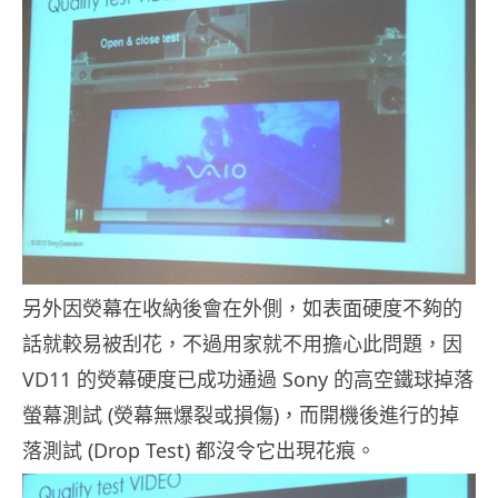
另外因熒幕在收納後會在外側，如表面硬度不夠的
話就較易被刮花，不過用家就不用擔心此問題，因
VD11 的熒幕硬度已成功通過 Sony 的高空鐵球掉落
螢幕測試 (熒幕無爆裂或損傷)，而開機後進行的掉
落測試 (Drop Test) 都沒令它出現花痕。