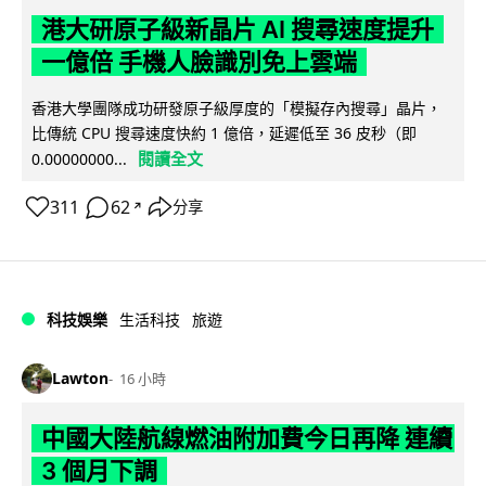
港大研原子級新晶片 AI 搜尋速度提升
一億倍 手機人臉識別免上雲端
香港大學團隊成功研發原子級厚度的「模擬存內搜尋」晶片，
比傳統 CPU 搜尋速度快約 1 億倍，延遲低至 36 皮秒（即
閱讀全文
0.00000000...
311
62
分享
↗
科技娛樂
生活科技
旅遊
Lawton
16 小時
中國大陸航線燃油附加費今日再降 連續
3 個月下調