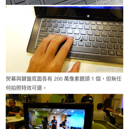
熒幕與鍵盤底面各有 200 萬像素鏡頭 1 個，但無任
何拍照特效可選。