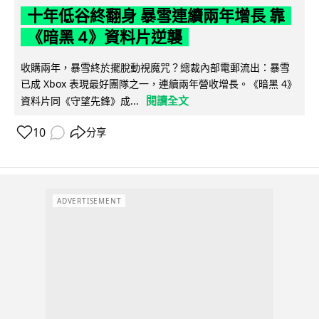
十年低谷終翻身 暴雪連續兩年增長 靠
《暗黑 4》資料片逆襲
收購兩年，暴雪終於擺脫動視魔咒？總裁內部電郵流出：暴雪
已成 Xbox 表現最好團隊之一，連續兩年營收增長。《暗黑 4》
閱讀全文
資料片同《守望先鋒》成...
10
分享
ADVERTISEMENT