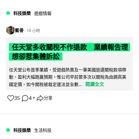
科技娛樂
遊戲情報
藍骨
18 小時
任天堂多收關稅不作退款 業績報告理
想卻惹集體訴訟
任天堂公布首季業績，受遊戲熱賣及一筆美國退還關稅款項帶
動，盈利大幅跑贏預期。惟公司早前曾多次以關稅為由調高美
閱讀全文
國定價，如今關稅被裁定違法並全數...
35
4
分享
↗
科技娛樂
生活科技