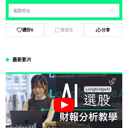
讚好
0
看留言
分享
最新影片