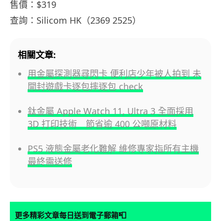
售價：$319
查詢：Silicom HK（2369 2525）
相關文章:
用金屬探測器尋閃卡 便利店少年被人拍到 未
開封遊戲卡逐包摔逐包 check
鈦金屬 Apple Watch 11, Ultra 3 全面採用
3D 打印技術 節省逾 400 公噸原材料
PS5 液態金屬老化難解 維修專家指所有主機
最終需送修
📮
更多精彩文章每日送到電子郵箱