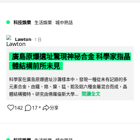
科技娛樂
生活娛樂
城中熱話
Lawton
1 日
廣島原爆遺址驚現神秘合金 科學家指晶
體結構前所未見
科學家在廣島原爆遺址沙灘樣本中，發現一種從未有記錄的多
元素合金，由鐵、鉻、鎳、錳、鉬及鋁六種金屬混合而成，晶
閱讀全文
體結構獨特。研究由佛羅倫斯大學...
142
17
分享
↗