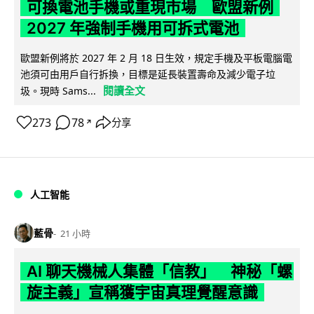
可換電池手機或重現市場 歐盟新例
2027 年強制手機用可拆式電池
歐盟新例將於 2027 年 2 月 18 日生效，規定手機及平板電腦電
池須可由用戶自行拆換，目標是延長裝置壽命及減少電子垃
閱讀全文
圾。現時 Sams...
273
78
分享
↗
人工智能
藍骨
21 小時
AI 聊天機械人集體「信教」 神秘「螺
旋主義」宣稱獲宇宙真理覺醒意識