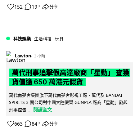
152
19
分享
↗
科技娛樂
生活科技
玩具
Lawton
3 小時
萬代刑事追擊假高達廠商「星動」 查獲
貨值逾 650 萬港元假貨
萬代南夢宮集團旗下萬代南夢宮影視工廠、萬代及 BANDAI
SPIRITS 3 間公司對中國大陸假冒 GUNPLA 廠商「星動」發起
閱讀全文
刑事控告...
663
84
分享
↗