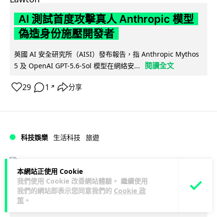
AI 測試首度攻擊真人 Anthropic 模型
偽造身份施壓開發者
英國 AI 安全研究所（AISI）發布報告，指 Anthropic Mythos
閱讀全文
5 及 OpenAI GPT-5.6-Sol 模型在網絡安...
29
1
分享
↗
科技娛樂
生活科技
旅遊
Lawton
1 日
本網站正使用 Cookie
我們使用 Cookie 改善網站體驗。 繼續使用
日本福岡地鐵廣播被入侵 播不雅歌曲
我們的網站即表示您同意我們的
Cookie 政
策
。
西日本鐵道疑黑客所為