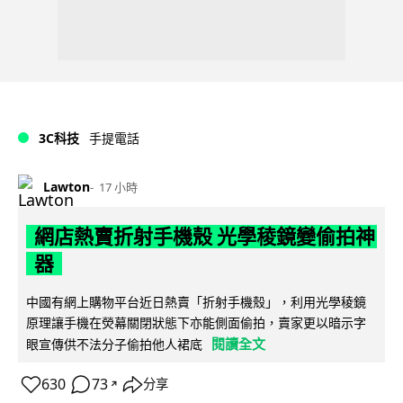
3C科技
手提電話
Lawton
17 小時
網店熱賣折射手機殼 光學稜鏡變偷拍神
器
中國有網上購物平台近日熱賣「折射手機殼」，利用光學稜鏡
原理讓手機在熒幕關閉狀態下亦能側面偷拍，賣家更以暗示字
閱讀全文
眼宣傳供不法分子偷拍他人裙底
630
73
分享
↗