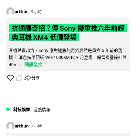
arthur
5 小時
抗通脹奇招？傳 Sony 擬重推六年前經
典耳機 XM4 低價登場
耳機越賣越貴，Sony 應對通脹的奇招居然是重推 6 年前的舊
機？ 消息指平價版 WH-1000XM4C 9 月登場，保留摺疊設計與
閱讀全文
40m...
分享
科技娛樂
遊戲情報
arthur
7 小時