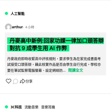
人工智能
arthur
4 小時
丹麥高中新例:回家功課一律加口頭答辯
對抗 9 成學生用 AI 作弊
丹麥政府即時收緊高中評核規則，要求學生為在家完成書面考
試接受口頭答辯，藉此核實作品是否由學生自行完成。學校亦
閱讀全文
要在筆試監察電腦螢幕、設定網絡防...
分享
3C科技
流動音樂
音樂耳機