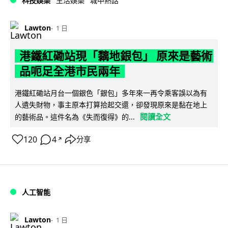
科技娛樂
生活娛樂
城中熱話
Lawton
1 日
港鐵紅磡站現「黐地銀包」 原來是藝術
品呃足全港市民兩年
港鐵紅磡站月台一個銀色「銀包」多年來一再令乘客誤以為有
人遺失財物，事主原本打算拾起交還，卻發現原來是黏在地上
閱讀全文
的藝術品。這件名為《失而復得》的...
120
4
分享
↗
人工智能
Lawton
1 日