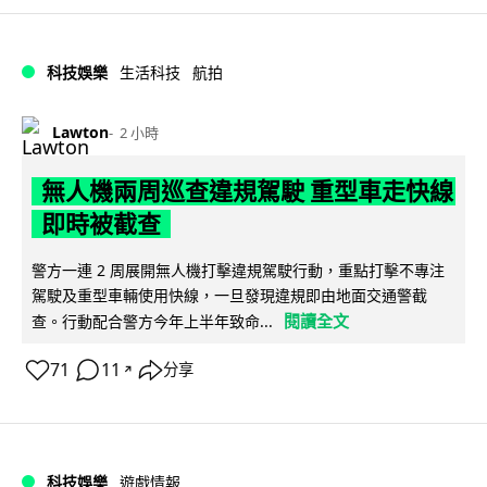
科技娛樂
生活科技
航拍
Lawton
2 小時
無人機兩周巡查違規駕駛 重型車走快線
即時被截查
警方一連 2 周展開無人機打擊違規駕駛行動，重點打擊不專注
駕駛及重型車輛使用快線，一旦發現違規即由地面交通警截
閱讀全文
查。行動配合警方今年上半年致命...
71
11
分享
↗
科技娛樂
遊戲情報