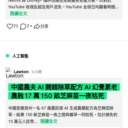
Netflix 與 Disney+ 傳評估推出免費廣告支援方案，以對抗
YouTube 收視反超及用戶流失。YouTube 全球日均觀看時間...
閱讀全文
71
7
分享
↗
人工智能
Lawton
3 小時
中國農夫 AI 開錯除草配方 AI 幻覺累老
農蝕 17 萬 150 畝芝麻苗一夜枯死
中國安徽滁州一名 67 歲農民按 AI 生成農藥配方為芝麻田除
草，結果 150 畝芝麻苗一夜之間與雜草一同枯死，估計損失約
閱讀全文
15 萬元人民幣...