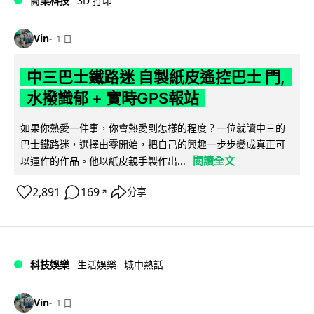
商業科技
3D 打印
Vin
1 日
中三巴士鐵路迷 自製紙皮遙控巴士 門,
水撥識郁 + 實時GPS報站
如果你熱愛一件事，你會熱愛到怎樣的程度？一位就讀中三的
巴士鐵路迷，選擇由零開始，把自己的興趣一步步變成真正可
閱讀全文
以運作的作品。他以紙皮親手製作出...
2,891
169
分享
↗
科技娛樂
生活娛樂
城中熱話
Vin
1 日