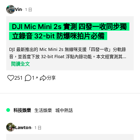
Vin
1 日
DJI Mic Mini 2s 實測 四發一收同步獨
立錄音 32-bit 防爆咪拍片必備
DJI 最新推出的 Mic Mini 2s 無線咪支援「四發一收」分軌錄
音，並首度下放 32-bit Float 浮點內錄功能。本文經實測其...
閱讀全文
251
1
分享
↗
科技娛樂
生活娛樂
城中熱話
Lawton
1 日