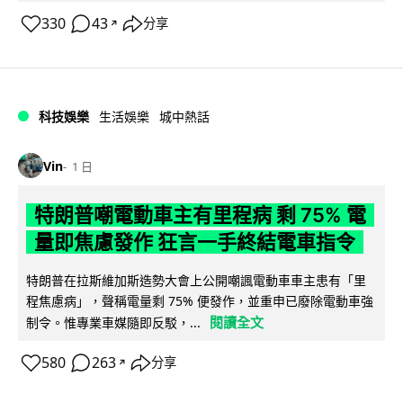
330
43
分享
↗
科技娛樂
生活娛樂
城中熱話
Vin
1 日
特朗普嘲電動車主有里程病 剩 75% 電
量即焦慮發作 狂言一手終結電車指令
特朗普在拉斯維加斯造勢大會上公開嘲諷電動車車主患有「里
程焦慮病」，聲稱電量剩 75% 便發作，並重申已廢除電動車強
閱讀全文
制令。惟專業車媒隨即反駁，...
580
263
分享
↗