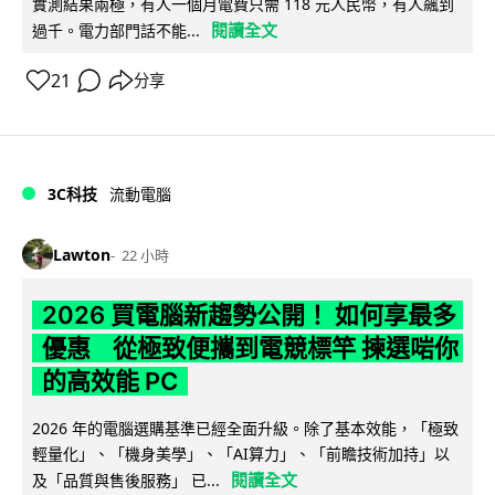
實測結果兩極，有人一個月電費只需 118 元人民幣，有人飆到
閱讀全文
過千。電力部門話不能...
21
分享
3C科技
流動電腦
Lawton
22 小時
2026 買電腦新趨勢公開！ 如何享最多
優惠 從極致便攜到電競標竿 揀選啱你
的高效能 PC
2026 年的電腦選購基準已經全面升級。除了基本效能，「極致
輕量化」、「機身美學」、「AI算力」、「前瞻技術加持」以
閱讀全文
及「品質與售後服務」 已...