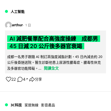
人工智能
arthur
1 日
AI 減肥餐單配合高強度操練 成都男
45 日減 20 公斤後多器官衰竭
成都一名男子跟隨 AI 制訂高強度減脂計劃，45 日內減去約 20
公斤後昏迷送院。醫生診斷他患上尿源性膿毒症、膿毒性休克
閱讀全文
及多器官功能障礙。...
22
4
分享
↗
3C科技
家居無線
影音產品