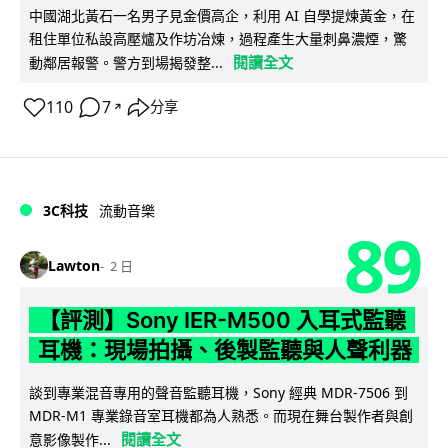
中國湖北黃石一名男子見金價高企，利用 AI 自學提煉黃金，在
租住單位私設高壓爐及作坊冶煉，過程產生大量刺鼻濃煙，驚
閱讀全文
動鄰居報警。警方到場揭發整...
110
7
分享
↗
3C科技
流動音樂
89
Lawton
2 日
【評測】Sony IER-M500 入耳式監聽
耳機：現場拍攝、後製監聽與人聲利器
談到專業混音專用的聲音監聽耳機，Sony 經典 MDR-7506 到
MDR-M1 專業錄音室耳機都為人熟悉。而現在舞台製作者與創
閱讀全文
意影像製作...