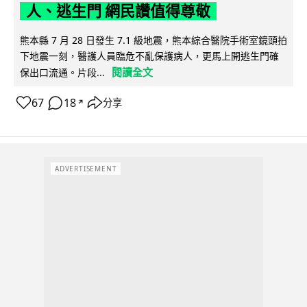
人、逃生門 網民讚值得尊敬
熊本縣 7 月 28 日發生 7.1 級地震，熊本綜合醫院手術室鏡頭拍
下地震一刻，醫護人員臨危不亂保護病人，更馬上開逃生門確
閱讀全文
保出口流通。片段...
67
18
分享
↗
ADVERTISEMENT