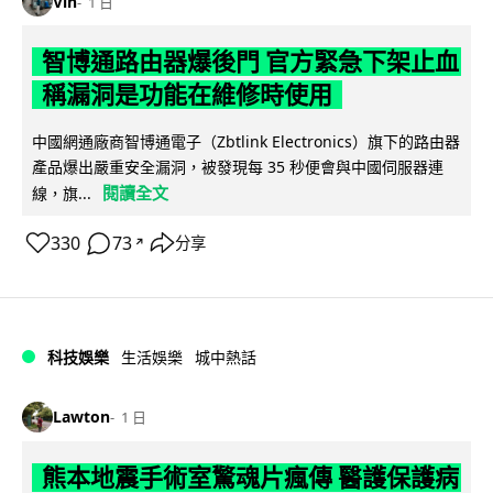
Vin
1 日
智博通路由器爆後門 官方緊急下架止血
稱漏洞是功能在維修時使用
中國網通廠商智博通電子（Zbtlink Electronics）旗下的路由器
產品爆出嚴重安全漏洞，被發現每 35 秒便會與中國伺服器連
閱讀全文
線，旗...
330
73
分享
↗
科技娛樂
生活娛樂
城中熱話
Lawton
1 日
熊本地震手術室驚魂片瘋傳 醫護保護病