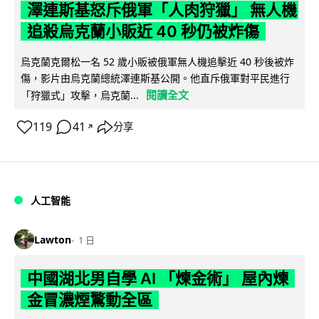
澤連斯基怒斥俄軍「人肉狩獵」 無人機
追殺烏克蘭小販近 40 秒仍被炸傷
烏克蘭克爾松一名 52 歲小販被俄軍無人機追擊近 40 秒後被炸
傷，影片由烏克蘭總統澤連斯基公開。他直斥俄軍對平民進行
閱讀全文
「狩獵式」攻擊，烏克蘭...
119
41
分享
↗
人工智能
Lawton
1 日
中國湖北男自學 AI 「煉金術」 屋內煉
金冒濃煙驚動全區