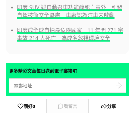
印度 SUV 疑自動召車功能釀死亡意外 引發
自駕技術安全憂慮 車廠認為汽車未啟動
印度成全球自拍最危險國家 11 年間 271 宗
事故 214 人死亡 為成名忽視環境安全
📮
更多精彩文章每日送到電子郵箱
讚好
0
看留言
分享