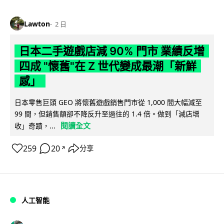
Lawton
2 日
日本二手遊戲店減 90% 門市 業績反增
四成 "懷舊"在 Z 世代變成最潮「新鮮
感」
日本零售巨頭 GEO 將懷舊遊戲銷售門市從 1,000 間大幅減至
99 間，但銷售額卻不降反升至過往的 1.4 倍。做到「減店增
閱讀全文
收」奇蹟，...
259
20
分享
↗
人工智能