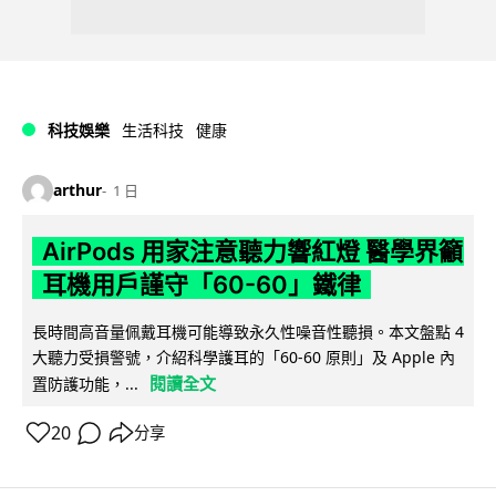
科技娛樂
生活科技
健康
arthur
1 日
AirPods 用家注意聽力響紅燈 醫學界籲
耳機用戶謹守「60-60」鐵律
長時間高音量佩戴耳機可能導致永久性噪音性聽損。本文盤點 4
大聽力受損警號，介紹科學護耳的「60-60 原則」及 Apple 內
閱讀全文
置防護功能，...
20
分享