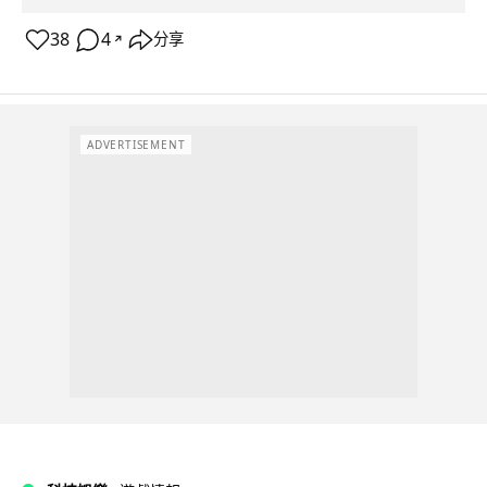
38
4
分享
↗
ADVERTISEMENT