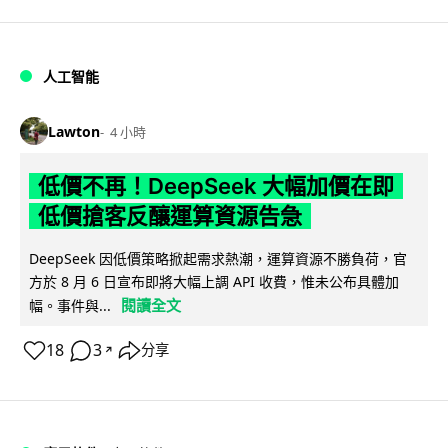
人工智能
Lawton
4 小時
低價不再！DeepSeek 大幅加價在即
低價搶客反釀運算資源告急
DeepSeek 因低價策略掀起需求熱潮，運算資源不勝負荷，官
方於 8 月 6 日宣布即將大幅上調 API 收費，惟未公布具體加
閱讀全文
幅。事件與...
18
3
分享
↗