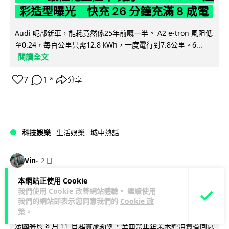
彩造型曝光 快充 26 分鐘充滿 8 成電
Audi 呢部新車，能耗竟然係25年前嘅一半。 A2 e-tron 風阻低
至0.24，每百公里只需12.8 kWh，一度電行到7.8公里。6...
閱讀全文
7
1
分享
↗
科技娛樂
生活娛樂
城中熱話
Vin
2 日
本網站正使用 Cookie
法國 8 月 11 日出新例 未經同意嚴禁
我們使用 Cookie 改善網站體驗。 繼續使用
我們的網站即表示您同意我們的
Cookie 政
Cold Call 違規企業最高罰 345 萬
策
。
法國將於 8 月 11 日起實施新例，全面禁止企業未經消費者同意