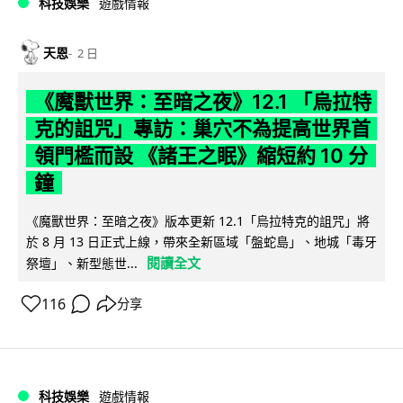
科技娛樂
遊戲情報
天恩
2 日
《魔獸世界：至暗之夜》12.1 「烏拉特
克的詛咒」專訪：巢穴不為提高世界首
領門檻而設 《諸王之眠》縮短約 10 分
鐘
《魔獸世界：至暗之夜》版本更新 12.1「烏拉特克的詛咒」將
於 8 月 13 日正式上線，帶來全新區域「盤蛇島」、地城「毒牙
閱讀全文
祭壇」、新型態世...
116
分享
科技娛樂
遊戲情報