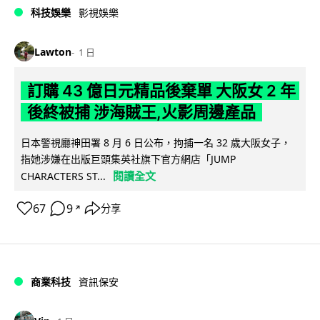
科技娛樂
影視娛樂
Lawton
1 日
訂購 43 億日元精品後棄單 大阪女 2 年
後終被捕 涉海賊王,火影周邊產品
日本警視廳神田署 8 月 6 日公布，拘捕一名 32 歲大阪女子，
指她涉嫌在出版巨頭集英社旗下官方網店「JUMP
閱讀全文
CHARACTERS ST...
67
9
分享
↗
商業科技
資訊保安