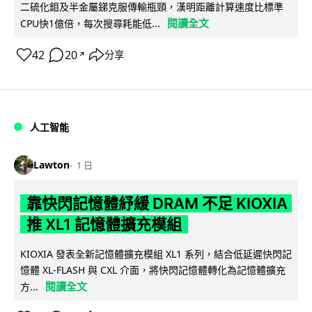
二硫化鉬及半金屬銻克服傳輸瓶頸，漢明距離計算速度比標準
閱讀全文
CPU快1億倍，每次搜尋耗能低...
42
20
分享
↗
人工智能
Lawton
1 日
靠快閃記憶體紓緩 DRAM 不足 KIOXIA
推 XL1 記憶體擴充模組
KIOXIA 發表全新記憶體擴充模組 XL1 系列，結合低延遲快閃記
憶體 XL-FLASH 與 CXL 介面，將快閃記憶體轉化為記憶體擴充
閱讀全文
方...