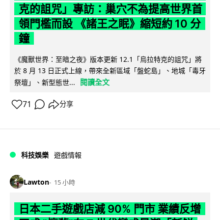
克的詛咒」專訪：巢穴不為提高世界首
領門檻而設 《諸王之眠》縮短約 10 分
鐘
《魔獸世界：至暗之夜》版本更新 12.1「烏拉特克的詛咒」將
於 8 月 13 日正式上線，帶來全新區域「盤蛇島」、地城「毒牙
閱讀全文
祭壇」、新型態世...
71
分享
科技娛樂
遊戲情報
Lawton
15 小時
日本二手遊戲店減 90% 門市 業績反增