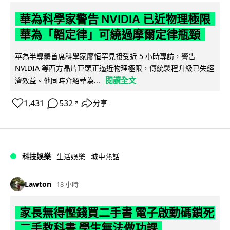
華為科學家警告 NVIDIA 已近物理極限
華為「韜定律」可繞過摩爾定律瓶頸
華為半導體首席科學家廖恒罕見接受近 5 小時專訪，警告
NVIDIA 等西方晶片巨頭正逼近物理極限，傳統製程升級已失經
閱讀全文
濟效益。他同時介紹華為...
1,431
532
分享
↗
科技娛樂
生活娛樂
城中熱話
Lawton
18 小時
家長無得慳錢買二手書 電子啟動碼鎖死
二手教科書 學生無法做功課