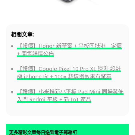
相關文章:
【報價】Honor 新筆電 + 平板同抵港 定價
+ 開售詳情公佈
【報價】Google Pixel 10 Pro XL 速測 設計
極 iPhone 向 + 100x 超遠攝效果有驚喜
【報價】小米推新小平板 Pad Mini 同場發佈
入門 Redmi 平板 + 新 IoT 產品
📮
更多精彩文章每日送到電子郵箱