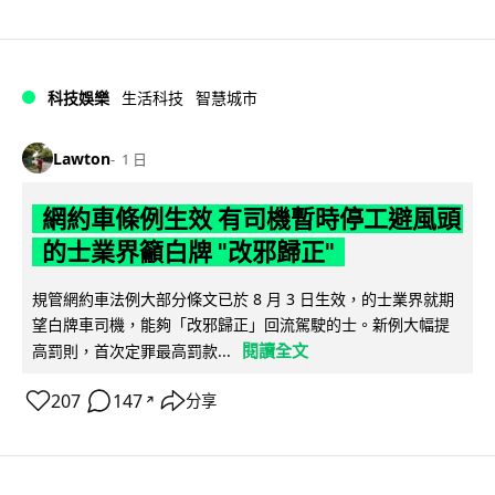
科技娛樂
生活科技
智慧城市
Lawton
1 日
網約車條例生效 有司機暫時停工避風頭
的士業界籲白牌 "改邪歸正"
規管網約車法例大部分條文已於 8 月 3 日生效，的士業界就期
望白牌車司機，能夠「改邪歸正」回流駕駛的士。新例大幅提
閱讀全文
高罰則，首次定罪最高罰款...
207
147
分享
↗