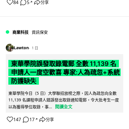
84
5
分享
↗
商業科技
資訊保安
Lawton
1 日
東華學院誤發取錄電郵 全數 11,139 名
申請人一度空歡喜 專家:人為疏忽+系統
防護缺失
東華學院今日（5 日）大學聯招放榜之際，因人為疏忽向全數
11,139 名課程申請人錯誤發出取錄通知電郵，令大批考生一度
閱讀全文
以為獲得學位取錄，事...
147
17
分享
↗