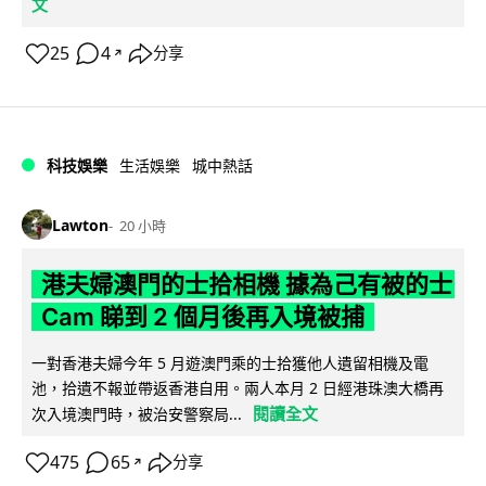
文
25
4
分享
↗
科技娛樂
生活娛樂
城中熱話
Lawton
20 小時
港夫婦澳門的士拾相機 據為己有被的士
Cam 睇到 2 個月後再入境被捕
一對香港夫婦今年 5 月遊澳門乘的士拾獲他人遺留相機及電
池，拾遺不報並帶返香港自用。兩人本月 2 日經港珠澳大橋再
閱讀全文
次入境澳門時，被治安警察局...
475
65
分享
↗