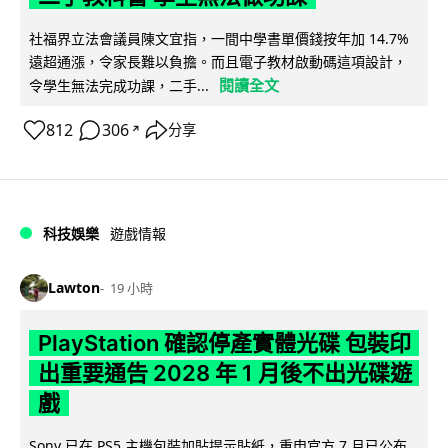
社福界立法會議員陳文宜指，一間中學書單價錢按年加 14.7%
遠超通漲，令家長難以負擔。而且電子教材啟動碼這項設計，
閱讀全文
令學生無法完成功課，二手...
812
306
分享
↗
科技娛樂
遊戲情報
Lawton
19 小時
PlayStation 確認停產實體光碟 包裝印
出重要通告 2028 年 1 月後不出光碟遊
戲
Sony 已在 PS5 主機包裝加貼提示貼紙，重申官方 7 月已公布