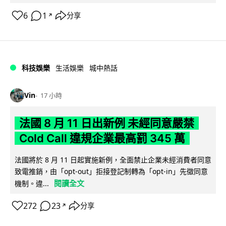
6
1
分享
↗
科技娛樂
生活娛樂
城中熱話
Vin
17 小時
法國 8 月 11 日出新例 未經同意嚴禁
Cold Call 違規企業最高罰 345 萬
法國將於 8 月 11 日起實施新例，全面禁止企業未經消費者同意
致電推銷，由「opt-out」拒接登記制轉為「opt-in」先徵同意
閱讀全文
機制。違...
272
23
分享
↗