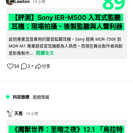
89
Lawton
14 小時
【評測】Sony IER-M500 入耳式監聽
耳機：現場拍攝、後製監聽與人聲利器
談到專業混音專用的聲音監聽耳機，Sony 經典 MDR-7506 到
MDR-M1 專業錄音室耳機都為人熟悉。而現在舞台製作者與創
閱讀全文
意影像製作...
34
2
分享
↗
科技娛樂
遊戲情報
天恩
14 小時
《魔獸世界：至暗之夜》12.1 「烏拉特