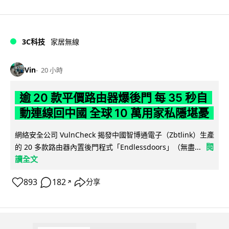
3C科技
家居無線
Vin
20 小時
逾 20 款平價路由器爆後門 每 35 秒自
動連線回中國 全球 10 萬用家私隱堪憂
網絡安全公司 VulnCheck 揭發中國智博通電子（Zbtlink）生產
閱
的 20 多款路由器內置後門程式「Endlessdoors」（無盡...
讀全文
893
182
分享
↗