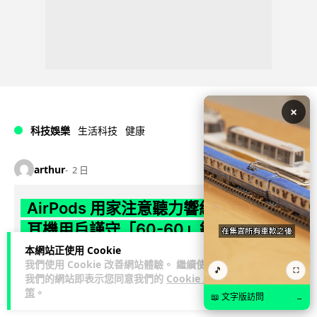
×
科技娛樂
生活科技
健康
arthur
2 日
AirPods 用家注意聽力響紅燈 醫學界籲
耳機用戶謹守「60-60」鐵律
本網站正使用 Cookie
長時間高音量佩戴耳機可能導致永久性噪音性聽損。本文盤點 4
我們使用 Cookie 改善網站體驗。 繼續使用
🎵
⛶
大聽力受損警號，介紹科學護耳的「60-60 原則」及 Apple 內
我們的網站即表示您同意我們的
Cookie 政
閱讀全文
置防護功能，...
策
。
📖 文字版訪問
→