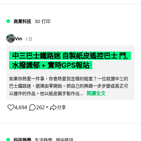
商業科技
3D 打印
Vin
2 日
中三巴士鐵路迷 自製紙皮遙控巴士 門,
水撥識郁 + 實時GPS報站
如果你熱愛一件事，你會熱愛到怎樣的程度？一位就讀中三的
巴士鐵路迷，選擇由零開始，把自己的興趣一步步變成真正可
閱讀全文
以運作的作品。他以紙皮親手製作出...
4,694
262
分享
↗
科技娛樂
生活娛樂
城中熱話