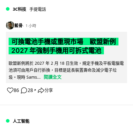
3C科技
手提電話
藍骨
1 小時
可換電池手機或重現市場 歐盟新例
2027 年強制手機用可拆式電池
歐盟新例將於 2027 年 2 月 18 日生效，規定手機及平板電腦電
池須可由用戶自行拆換，目標是延長裝置壽命及減少電子垃
閱讀全文
圾。現時 Sams...
86
28
分享
↗
人工智能