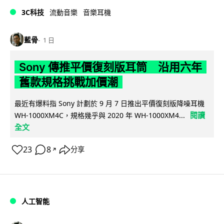
3C科技
流動音樂
音樂耳機
藍骨
1 日
Sony 傳推平價復刻版耳筒 沿用六年
舊款規格挑戰加價潮
最近有爆料指 Sony 計劃於 9 月 7 日推出平價復刻版降噪耳機
閱讀
WH-1000XM4C，規格幾乎與 2020 年 WH-1000XM4...
全文
23
8
分享
↗
人工智能