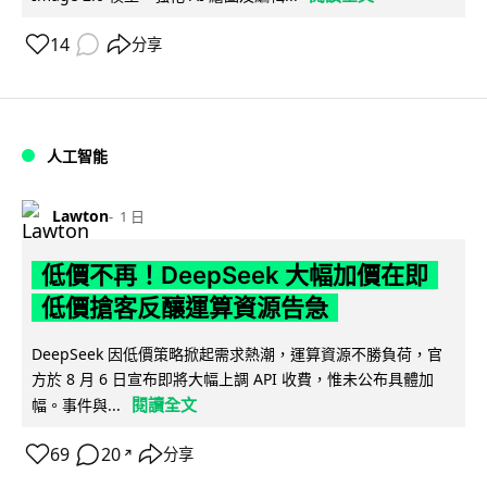
14
分享
人工智能
Lawton
1 日
低價不再！DeepSeek 大幅加價在即
低價搶客反釀運算資源告急
DeepSeek 因低價策略掀起需求熱潮，運算資源不勝負荷，官
方於 8 月 6 日宣布即將大幅上調 API 收費，惟未公布具體加
閱讀全文
幅。事件與...
69
20
分享
↗