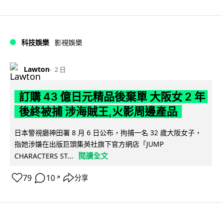
科技娛樂
影視娛樂
Lawton
2 日
訂購 43 億日元精品後棄單 大阪女 2 年
後終被捕 涉海賊王,火影周邊產品
日本警視廳神田署 8 月 6 日公布，拘捕一名 32 歲大阪女子，
指她涉嫌在出版巨頭集英社旗下官方網店「JUMP
閱讀全文
CHARACTERS ST...
79
10
分享
↗