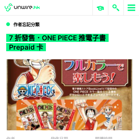
WWDC 2026
GenAI 與雲端科技專區
ERP 與商業 AI
7 折發售．ONE PIECE 推電子書 Prepaid 卡
作者忘記分類
7 折發售．ONE PIECE 推電子書
Prepaid 卡
作者
發佈日期
閱讀時間