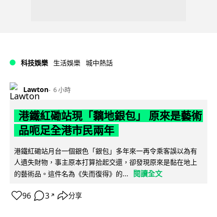
科技娛樂
生活娛樂
城中熱話
Lawton
6 小時
港鐵紅磡站現「黐地銀包」 原來是藝術
品呃足全港市民兩年
港鐵紅磡站月台一個銀色「銀包」多年來一再令乘客誤以為有
人遺失財物，事主原本打算拾起交還，卻發現原來是黏在地上
閱讀全文
的藝術品。這件名為《失而復得》的...
96
3
分享
↗