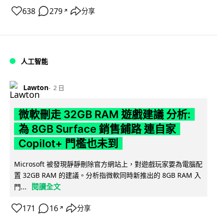
638
279
分享
↗
人工智能
Lawton
2 日
微軟刪走 32GB RAM 遊戲建議 分析:
為 8GB Surface 銷售鋪路 連自家
Copilot+ 門檻也未到
Microsoft 被發現靜靜刪除官方網站上，對遊戲玩家要為電腦配
置 32GB RAM 的建議。分析指微軟同時新推出的 8GB RAM 入
閱讀全文
門...
171
16
分享
↗