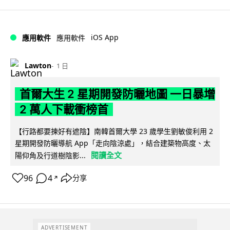
iOS App
應用軟件
應用軟件
Lawton
1 日
首爾大生 2 星期開發防曬地圖 一日暴增
2 萬人下載衝榜首
【行路都要揀好有遮陰】南韓首爾大學 23 歲學生劉敏俊利用 2
星期開發防曬導航 App「走向陰涼處」，結合建築物高度、太
閱讀全文
陽仰角及行道樹陰影...
96
4
分享
↗
ADVERTISEMENT