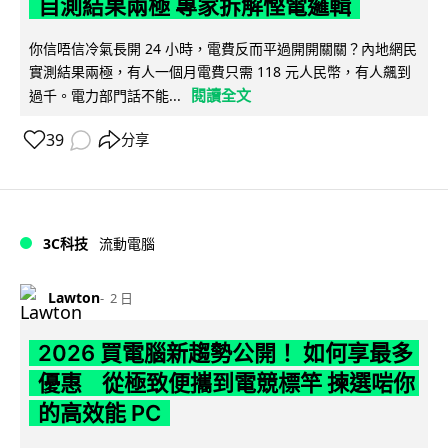
自測結果兩極 專家拆解慳電邏輯
你信唔信冷氣長開 24 小時，電費反而平過開開關關？內地網民
實測結果兩極，有人一個月電費只需 118 元人民幣，有人飆到
閱讀全文
過千。電力部門話不能...
39
分享
3C科技
流動電腦
Lawton
2 日
2026 買電腦新趨勢公開！ 如何享最多
優惠 從極致便攜到電競標竿 揀選啱你
的高效能 PC