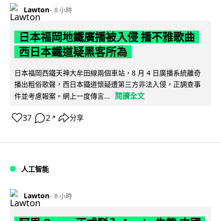
Lawton
8 小時
日本福岡地鐵廣播被入侵 播不雅歌曲
西日本鐵道疑黑客所為
日本福岡西鐵天神大牟田線兩個車站，8 月 4 日廣播系統離奇
播出粗俗歌聲，西日本鐵道懷疑遭第三方非法入侵，正調查事
閱讀全文
件並考慮報案。網上一度傳言...
37
2
分享
↗
人工智能
Lawton
8 小時