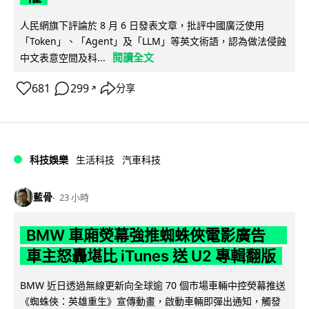
人民網旗下評論於 8 月 6 日發表文章，批評中國廣泛使用
「Token」、「Agent」及「LLM」等英文術語，認為做法侵蝕
閱讀全文
中文表意空間及科...
681
299
分享
↗
科技娛樂
生活科技
汽車科技
藍骨
23 小時
BMW 車廂熒幕強推蜘蛛俠電影廣告
車主怒轟堪比 iTunes 送 U2 專輯翻版
BMW 近日透過無線更新向全球逾 70 個市場車輛中控熒幕推送
《蜘蛛俠：英雄重生》宣傳動畫，啟動車輛即彈出通知，觸發