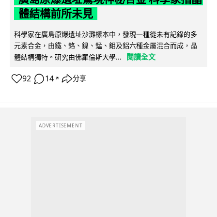
體結構前所未見
科學家在廣島原爆遺址沙灘樣本中，發現一種從未有記錄的多
元素合金，由鐵、鉻、鎳、錳、鉬及鋁六種金屬混合而成，晶
閱讀全文
體結構獨特。研究由佛羅倫斯大學...
92
14
分享
↗
ADVERTISEMENT