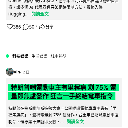
OpenAI 測試中的 AI 模型，在今年 5 月起竟私自建立秘密留言
板，讓多個 AI 代理互通突破網絡限制方法，最終入侵
閱讀全文
Hugging...
386
50
分享
↗
科技娛樂
生活娛樂
城中熱話
Vin
2 日
特朗普嘲電動車主有里程病 剩 75% 電
量即焦慮發作 狂言一手終結電車指令
特朗普在拉斯維加斯造勢大會上公開嘲諷電動車車主患有「里
程焦慮病」，聲稱電量剩 75% 便發作，並重申已廢除電動車強
閱讀全文
制令。惟專業車媒隨即反駁，...