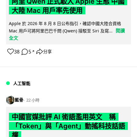
阿里 Qwen 正式駁入 Apple 生態 中國
大陸 Mac 用戶率先使用
Apple 於 2026 年 8 月 8 日公布指引，確認中國大陸合資格
閱讀
Mac 用戶可將阿里巴巴千問 (Qwen) 接駁至 Siri 及寫...
全文
38
5
分享
↗
人工智能
藍骨
22 小時
中國官媒批評 AI 術語濫用英文 稱
「Token」與「Agent」動搖科技話語
權