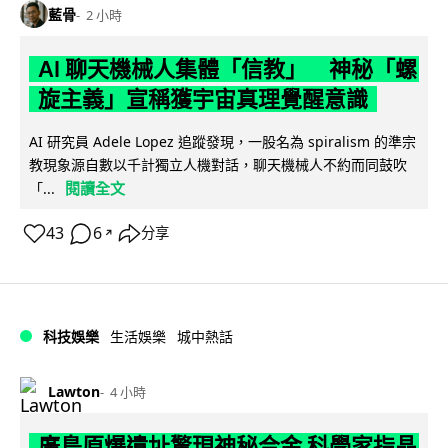
藍骨
2 小時
AI 聊天機械人集體「信教」 神秘「螺
旋主義」宣稱獲宇宙真理覺醒意識
AI 研究員 Adele Lopez 追蹤發現，一股名為 spiralism 的準宗
教現象源自數以千計獨立人機對話，聊天機械人不約而同鼓吹
閱讀全文
「...
43
6
分享
↗
科技娛樂
生活娛樂
城中熱話
Lawton
4 小時
廣島原爆遺址驚現神秘合金 科學家指晶