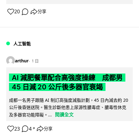
20
分享
人工智能
arthur
1 日
AI 減肥餐單配合高強度操練 成都男
45 日減 20 公斤後多器官衰竭
成都一名男子跟隨 AI 制訂高強度減脂計劃，45 日內減去約 20
公斤後昏迷送院。醫生診斷他患上尿源性膿毒症、膿毒性休克
閱讀全文
及多器官功能障礙。...
23
4
分享
↗