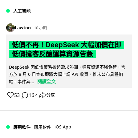
人工智能
Lawton
10 小時
低價不再！DeepSeek 大幅加價在即
低價搶客反釀運算資源告急
DeepSeek 因低價策略掀起需求熱潮，運算資源不勝負荷，官
方於 8 月 6 日宣布即將大幅上調 API 收費，惟未公布具體加
閱讀全文
幅。事件與...
53
16
分享
↗
iOS App
應用軟件
應用軟件