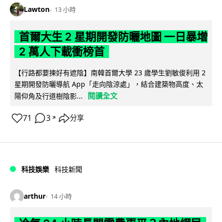
Lawton
13 小時
首爾大生 2 星期開發防曬地圖 一日暴增
2 萬人下載衝榜首
【行路都要揀好有遮陰】南韓首爾大學 23 歲學生劉敏俊利用 2
星期開發防曬導航 App「走向陰涼處」，結合建築物高度、太
閱讀全文
陽仰角及行道樹陰影...
71
3
分享
↗
科技娛樂
科技新聞
arthur
14 小時