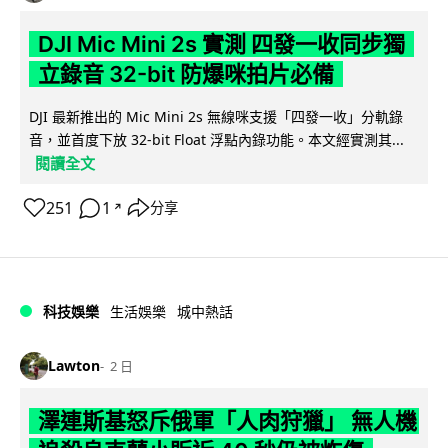
DJI Mic Mini 2s 實測 四發一收同步獨
立錄音 32-bit 防爆咪拍片必備
DJI 最新推出的 Mic Mini 2s 無線咪支援「四發一收」分軌錄
音，並首度下放 32-bit Float 浮點內錄功能。本文經實測其...
閱讀全文
251
1
分享
↗
科技娛樂
生活娛樂
城中熱話
Lawton
2 日
澤連斯基怒斥俄軍「人肉狩獵」 無人機