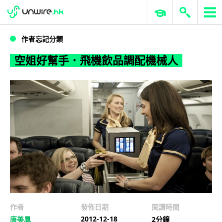
WWDC 2026
GenAI 與雲端科技專區
ERP 與商業 AI
空姐好幫手．飛機飲品調配機械人
作者忘記分類
空姐好幫手．飛機飲品調配機械人
作者
發佈日期
閱讀時間
2012-12-18
唐美鳳
2分鐘