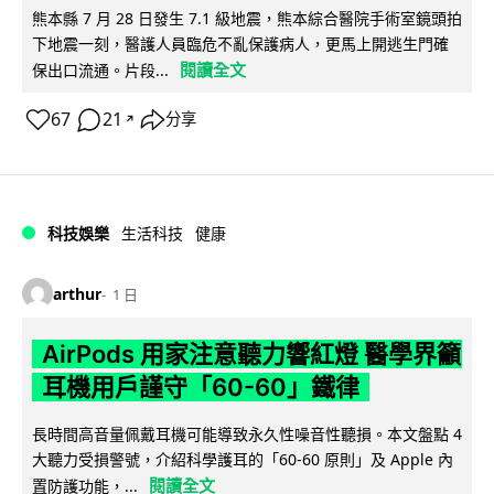
熊本縣 7 月 28 日發生 7.1 級地震，熊本綜合醫院手術室鏡頭拍
下地震一刻，醫護人員臨危不亂保護病人，更馬上開逃生門確
閱讀全文
保出口流通。片段...
67
21
分享
↗
科技娛樂
生活科技
健康
arthur
1 日
AirPods 用家注意聽力響紅燈 醫學界籲
耳機用戶謹守「60-60」鐵律
長時間高音量佩戴耳機可能導致永久性噪音性聽損。本文盤點 4
大聽力受損警號，介紹科學護耳的「60-60 原則」及 Apple 內
閱讀全文
置防護功能，...