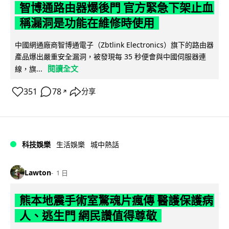
智博通路由器爆後門 官方緊急下架止血
稱漏洞是功能在維修時使用
中國網通廠商智博通電子（Zbtlink Electronics）旗下的路由器
產品爆出嚴重安全漏洞，被發現每 35 秒便會與中國伺服器連
閱讀全文
線，旗...
351
78
分享
↗
科技娛樂
生活娛樂
城中熱話
Lawton
1 日
熊本地震手術室驚魂片瘋傳 醫護保護病
人、逃生門 網民讚值得尊敬