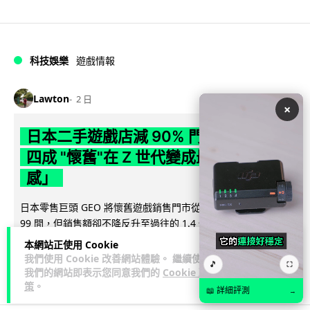
科技娛樂
遊戲情報
Lawton
2 日
×
日本二手遊戲店減 90% 門市 業績反增
四成 "懷舊"在 Z 世代變成最潮「新鮮
感」
日本零售巨頭 GEO 將懷舊遊戲銷售門市從 1,000 間大幅減至
99 間，但銷售額卻不降反升至過往的 1.4 倍。做到「減店增
閱讀全文
收」奇蹟，...
本網站正使用 Cookie
我們使用 Cookie 改善網站體驗。 繼續使用
🎵
⛶
262
20
分享
↗
我們的網站即表示您同意我們的
Cookie 政
策
。
📖 詳細評測
→