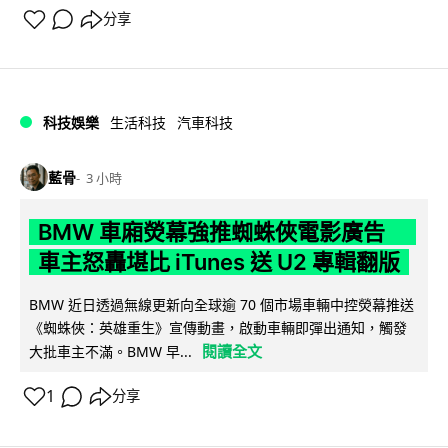
分享
科技娛樂
生活科技
汽車科技
藍骨
3 小時
BMW 車廂熒幕強推蜘蛛俠電影廣告
車主怒轟堪比 iTunes 送 U2 專輯翻版
BMW 近日透過無線更新向全球逾 70 個市場車輛中控熒幕推送
《蜘蛛俠：英雄重生》宣傳動畫，啟動車輛即彈出通知，觸發
閱讀全文
大批車主不滿。BMW 早...
1
分享