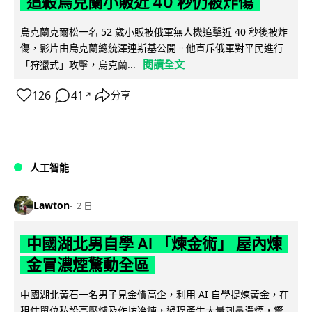
追殺烏克蘭小販近 40 秒仍被炸傷
烏克蘭克爾松一名 52 歲小販被俄軍無人機追擊近 40 秒後被炸
傷，影片由烏克蘭總統澤連斯基公開。他直斥俄軍對平民進行
閱讀全文
「狩獵式」攻擊，烏克蘭...
126
41
分享
↗
人工智能
Lawton
2 日
中國湖北男自學 AI 「煉金術」 屋內煉
金冒濃煙驚動全區
中國湖北黃石一名男子見金價高企，利用 AI 自學提煉黃金，在
租住單位私設高壓爐及作坊冶煉，過程產生大量刺鼻濃煙，驚