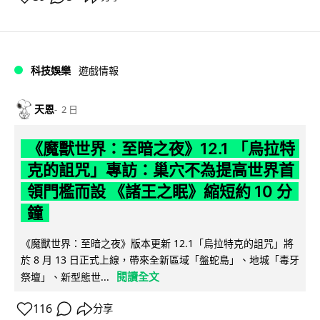
科技娛樂
遊戲情報
天恩
2 日
《魔獸世界：至暗之夜》12.1 「烏拉特
克的詛咒」專訪：巢穴不為提高世界首
領門檻而設 《諸王之眠》縮短約 10 分
鐘
《魔獸世界：至暗之夜》版本更新 12.1「烏拉特克的詛咒」將
於 8 月 13 日正式上線，帶來全新區域「盤蛇島」、地城「毒牙
閱讀全文
祭壇」、新型態世...
116
分享