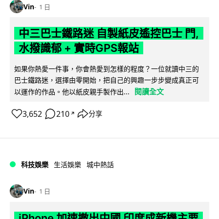
Vin
1 日
中三巴士鐵路迷 自製紙皮遙控巴士 門,
水撥識郁 + 實時GPS報站
如果你熱愛一件事，你會熱愛到怎樣的程度？一位就讀中三的
巴士鐵路迷，選擇由零開始，把自己的興趣一步步變成真正可
閱讀全文
以運作的作品。他以紙皮親手製作出...
3,652
210
分享
↗
科技娛樂
生活娛樂
城中熱話
Vin
1 日
iPhone 加速撤出中國 印度成新機主要