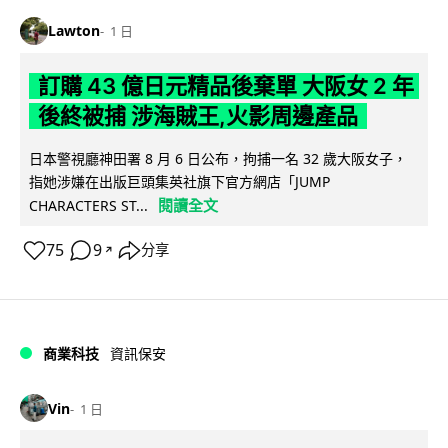
Lawton
1 日
訂購 43 億日元精品後棄單 大阪女 2 年
後終被捕 涉海賊王,火影周邊產品
日本警視廳神田署 8 月 6 日公布，拘捕一名 32 歲大阪女子，
指她涉嫌在出版巨頭集英社旗下官方網店「JUMP
閱讀全文
CHARACTERS ST...
75
9
分享
↗
商業科技
資訊保安
Vin
1 日