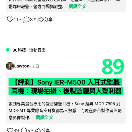
閱讀全文
動鄰居報警。警方到場揭發整...
113
8
分享
↗
3C科技
流動音樂
89
Lawton
2 日
【評測】Sony IER-M500 入耳式監聽
耳機：現場拍攝、後製監聽與人聲利器
談到專業混音專用的聲音監聽耳機，Sony 經典 MDR-7506 到
MDR-M1 專業錄音室耳機都為人熟悉。而現在舞台製作者與創
閱讀全文
意影像製作...
39
5
分享
↗