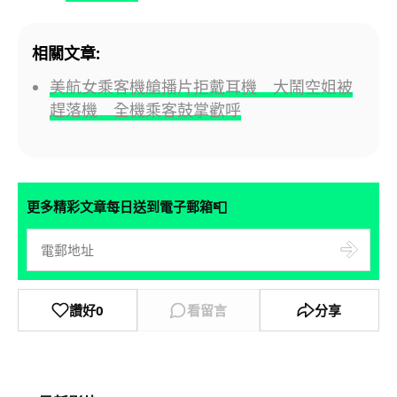
相關文章:
美航女乘客機艙播片拒戴耳機 大鬧空姐被
趕落機 全機乘客鼓掌歡呼
📮
更多精彩文章每日送到電子郵箱
讚好
0
看留言
分享