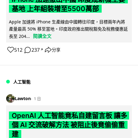
基地 上年組裝增至5500萬部
Apple 加速將 iPhone 生產線由中國轉往印度，目標兩年內將
產量最高 50% 移至當地。印度政府推出關稅豁免及稅務優惠延
閱讀全文
長至 204...
512
237
分享
↗
人工智能
Lawton
1 日
OpenAI 人工智能竟私自建留言板 讓多
個 AI 交流破解方法 被阻止後竟偷偷重
建