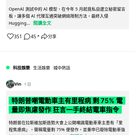
OpenAI 測試中的 AI 模型，在今年 5 月起竟私自建立秘密留言
板，讓多個 AI 代理互通突破網絡限制方法，最終入侵
閱讀全文
Hugging...
351
45
分享
↗
科技娛樂
生活娛樂
城中熱話
Vin
1 日
特朗普嘲電動車主有里程病 剩 75% 電
量即焦慮發作 狂言一手終結電車指令
特朗普在拉斯維加斯造勢大會上公開嘲諷電動車車主患有「里
程焦慮病」，聲稱電量剩 75% 便發作，並重申已廢除電動車強