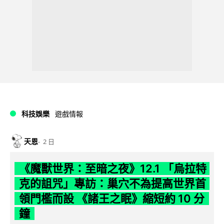
科技娛樂
遊戲情報
天恩
2 日
《魔獸世界：至暗之夜》12.1 「烏拉特
克的詛咒」專訪：巢穴不為提高世界首
領門檻而設 《諸王之眠》縮短約 10 分
鐘