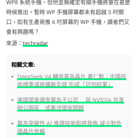
WP8 系統手機，但他並無確定有關手機將會在甚麼
時候推出。暫時 WP 手機屏幕都未有超越 5 吋關
口，如有生產商推 6 吋屏幕的 WP 手機，讀者們又
會有興趣嗎？
來源：
techradar
相關文章:
DeepSeek V4 轉用華為晶片 黃仁勳：中國技
術標準或將擴散全球 形成「可怕結果」
美國國會調查華為子公司 與 NVIDIA 共享
辦公園區 或牽涉國安問題
華為突破性 AI 推理技術即將發佈 減少對外
國晶片依賴