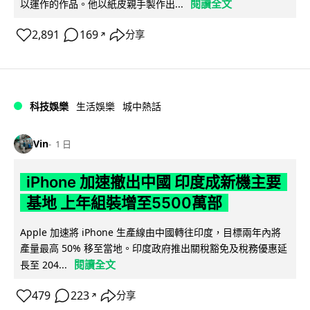
閱讀全文
以運作的作品。他以紙皮親手製作出...
2,891
169
分享
↗
科技娛樂
生活娛樂
城中熱話
Vin
1 日
iPhone 加速撤出中國 印度成新機主要
基地 上年組裝增至5500萬部
Apple 加速將 iPhone 生產線由中國轉往印度，目標兩年內將
產量最高 50% 移至當地。印度政府推出關稅豁免及稅務優惠延
閱讀全文
長至 204...
479
223
分享
↗