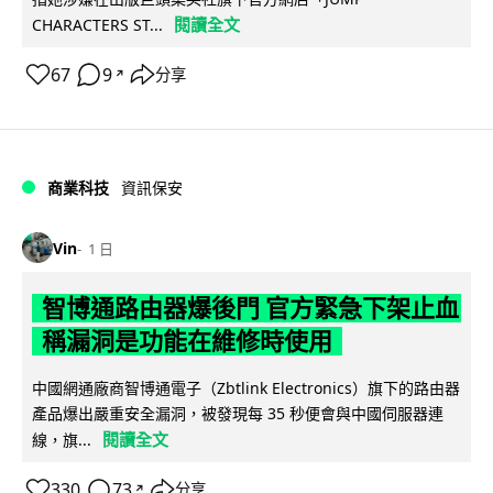
閱讀全文
CHARACTERS ST...
67
9
分享
↗
商業科技
資訊保安
Vin
1 日
智博通路由器爆後門 官方緊急下架止血
稱漏洞是功能在維修時使用
中國網通廠商智博通電子（Zbtlink Electronics）旗下的路由器
產品爆出嚴重安全漏洞，被發現每 35 秒便會與中國伺服器連
閱讀全文
線，旗...
330
73
分享
↗