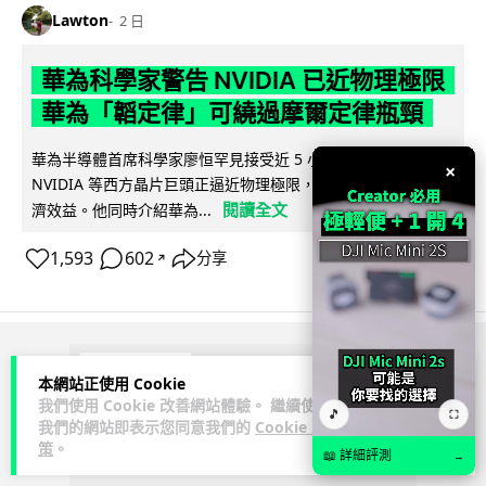
Lawton
2 日
華為科學家警告 NVIDIA 已近物理極限
華為「韜定律」可繞過摩爾定律瓶頸
華為半導體首席科學家廖恒罕見接受近 5 小時專訪，警告
×
NVIDIA 等西方晶片巨頭正逼近物理極限，傳統製程升級已失經
閱讀全文
濟效益。他同時介紹華為...
1,593
602
分享
↗
ADVERTISEMENT
本網站正使用 Cookie
我們使用 Cookie 改善網站體驗。 繼續使用
🎵
⛶
我們的網站即表示您同意我們的
Cookie 政
策
。
📖 詳細評測
→