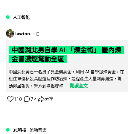
人工智能
Lawton
1 日
中國湖北男自學 AI 「煉金術」 屋內煉
金冒濃煙驚動全區
中國湖北黃石一名男子見金價高企，利用 AI 自學提煉黃金，在
租住單位私設高壓爐及作坊冶煉，過程產生大量刺鼻濃煙，驚
閱讀全文
動鄰居報警。警方到場揭發整...
110
7
分享
↗
3C科技
流動音樂