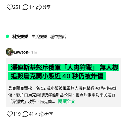
251
1
分享
↗
科技娛樂
生活娛樂
城中熱話
Lawton
1 日
澤連斯基怒斥俄軍「人肉狩獵」 無人機
追殺烏克蘭小販近 40 秒仍被炸傷
烏克蘭克爾松一名 52 歲小販被俄軍無人機追擊近 40 秒後被炸
傷，影片由烏克蘭總統澤連斯基公開。他直斥俄軍對平民進行
閱讀全文
「狩獵式」攻擊，烏克蘭...
119
41
分享
↗