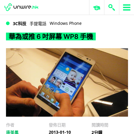
WWDC 2026
GenAI 與雲端科技專區
ERP 與商業 AI
華為或推 6 吋屏幕 WP8 手機
Windows Phone
3C科技
手提電話
華為或推 6 吋屏幕 WP8 手機
作者
發佈日期
閱讀時間
2013-01-10
唐美鳳
2分鐘