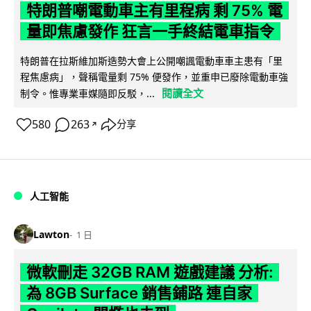
特朗普嘲電動車主有里程病 剩 75% 電
量即焦慮發作 狂言一手終結電車指令
特朗普在拉斯維加斯造勢大會上公開嘲諷電動車車主患有「里
程焦慮病」，聲稱電量剩 75% 便發作，並重申已廢除電動車強
閱讀全文
制令。惟專業車媒隨即反駁，...
580
263
分享
↗
人工智能
Lawton
1 日
微軟刪走 32GB RAM 遊戲建議 分析:
為 8GB Surface 銷售鋪路 連自家