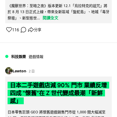
《魔獸世界：至暗之夜》版本更新 12.1「烏拉特克的詛咒」將
於 8 月 13 日正式上線，帶來全新區域「盤蛇島」、地城「毒牙
閱讀全文
祭壇」、新型態世...
116
分享
科技娛樂
遊戲情報
Lawton
2 日
日本二手遊戲店減 90% 門市 業績反增
四成 "懷舊"在 Z 世代變成最潮「新鮮
感」
日本零售巨頭 GEO 將懷舊遊戲銷售門市從 1,000 間大幅減至