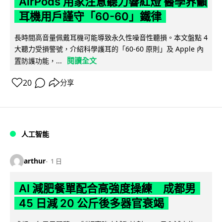
AirPods 用家注意聽力響紅燈 醫學界籲
耳機用戶謹守「60-60」鐵律
長時間高音量佩戴耳機可能導致永久性噪音性聽損。本文盤點 4
大聽力受損警號，介紹科學護耳的「60-60 原則」及 Apple 內
閱讀全文
置防護功能，...
20
分享
人工智能
arthur
1 日
AI 減肥餐單配合高強度操練 成都男
45 日減 20 公斤後多器官衰竭