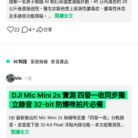
成都一名男子跟隨 AI 制訂高強度減脂計劃，45 日內減去約 20
公斤後昏迷送院。醫生診斷他患上尿源性膿毒症、膿毒性休克
閱讀全文
及多器官功能障礙。...
22
4
分享
↗
3C科技
家居無線
影音產品
Vin
1 日
DJI Mic Mini 2s 實測 四發一收同步獨
立錄音 32-bit 防爆咪拍片必備
DJI 最新推出的 Mic Mini 2s 無線咪支援「四發一收」分軌錄
音，並首度下放 32-bit Float 浮點內錄功能。本文經實測其...
閱讀全文