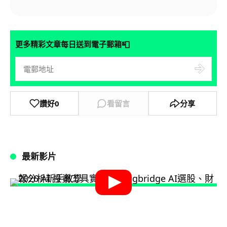
📮
更多精彩文章每日送到電子郵箱
讚好
0
看留言
分享
最新影片