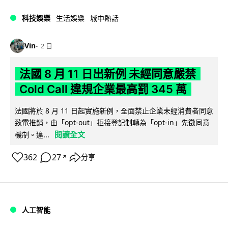
科技娛樂
生活娛樂
城中熱話
Vin
2 日
法國 8 月 11 日出新例 未經同意嚴禁
Cold Call 違規企業最高罰 345 萬
法國將於 8 月 11 日起實施新例，全面禁止企業未經消費者同意
致電推銷，由「opt-out」拒接登記制轉為「opt-in」先徵同意
閱讀全文
機制。違...
362
27
分享
↗
人工智能