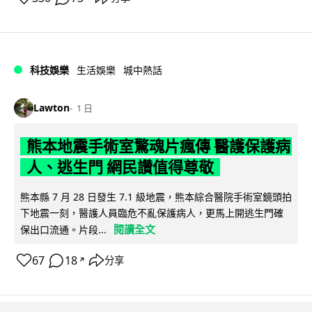
科技娛樂
生活娛樂
城中熱話
Lawton
1 日
熊本地震手術室驚魂片瘋傳 醫護保護病
人、逃生門 網民讚值得尊敬
熊本縣 7 月 28 日發生 7.1 級地震，熊本綜合醫院手術室鏡頭拍
下地震一刻，醫護人員臨危不亂保護病人，更馬上開逃生門確
閱讀全文
保出口流通。片段...
67
18
分享
↗