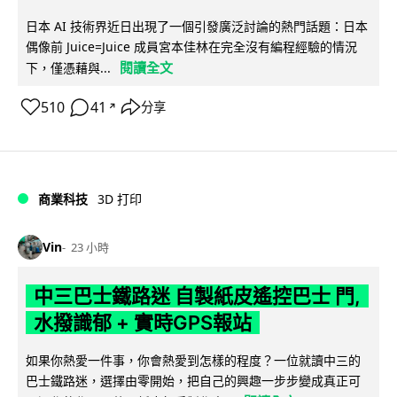
日本 AI 技術界近日出現了一個引發廣泛討論的熱門話題：日本
偶像前 Juice=Juice 成員宮本佳林在完全沒有編程經驗的情況
閱讀全文
下，僅憑藉與...
510
41
分享
↗
商業科技
3D 打印
Vin
23 小時
中三巴士鐵路迷 自製紙皮遙控巴士 門,
水撥識郁 + 實時GPS報站
如果你熱愛一件事，你會熱愛到怎樣的程度？一位就讀中三的
巴士鐵路迷，選擇由零開始，把自己的興趣一步步變成真正可