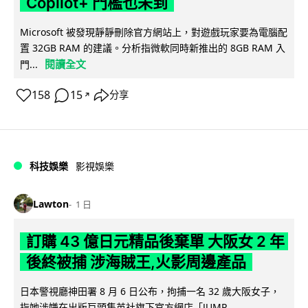
Copilot+ 門檻也未到
Microsoft 被發現靜靜刪除官方網站上，對遊戲玩家要為電腦配
置 32GB RAM 的建議。分析指微軟同時新推出的 8GB RAM 入
閱讀全文
門...
158
15
分享
↗
科技娛樂
影視娛樂
Lawton
1 日
訂購 43 億日元精品後棄單 大阪女 2 年
後終被捕 涉海賊王,火影周邊產品
日本警視廳神田署 8 月 6 日公布，拘捕一名 32 歲大阪女子，
指她涉嫌在出版巨頭集英社旗下官方網店「JUMP