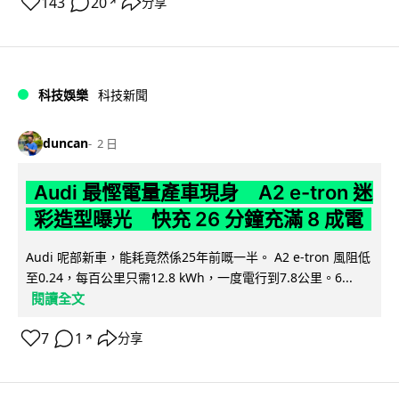
143
20
分享
↗
科技娛樂
科技新聞
duncan
2 日
Audi 最慳電量產車現身 A2 e-tron 迷
彩造型曝光 快充 26 分鐘充滿 8 成電
Audi 呢部新車，能耗竟然係25年前嘅一半。 A2 e-tron 風阻低
至0.24，每百公里只需12.8 kWh，一度電行到7.8公里。6...
閱讀全文
7
1
分享
↗