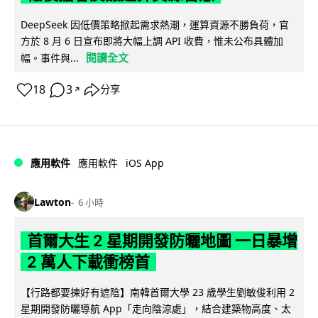
DeepSeek 因低價策略掀起需求熱潮，運算資源不勝負荷，官
方於 8 月 6 日宣布即將大幅上調 API 收費，惟未公布具體加
閱讀全文
幅。事件與...
18
3
分享
↗
iOS App
應用軟件
應用軟件
Lawton
6 小時
首爾大生 2 星期開發防曬地圖 一日暴增
2 萬人下載衝榜首
【行路都要揀好有遮陰】南韓首爾大學 23 歲學生劉敏俊利用 2
星期開發防曬導航 App「走向陰涼處」，結合建築物高度、太