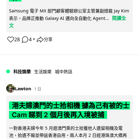
Samsung 電子 MX 部門顧客體驗辦公室主管兼副總裁 Jay Kim
閱讀全
表示，品牌正推動 Galaxy AI 邁向全自動化 Agent...
文
28
4
分享
↗
科技娛樂
生活娛樂
城中熱話
Lawton
1 日
港夫婦澳門的士拾相機 據為己有被的士
Cam 睇到 2 個月後再入境被捕
一對香港夫婦今年 5 月遊澳門乘的士拾獲他人遺留相機及電
池，拾遺不報並帶返香港自用。兩人本月 2 日經港珠澳大橋再