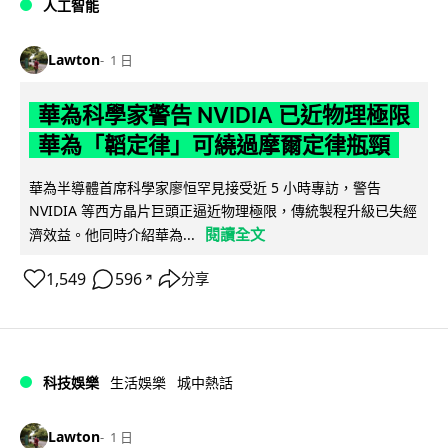
人工智能
Lawton
1 日
華為科學家警告 NVIDIA 已近物理極限
華為「韜定律」可繞過摩爾定律瓶頸
華為半導體首席科學家廖恒罕見接受近 5 小時專訪，警告
NVIDIA 等西方晶片巨頭正逼近物理極限，傳統製程升級已失經
閱讀全文
濟效益。他同時介紹華為...
1,549
596
分享
↗
科技娛樂
生活娛樂
城中熱話
Lawton
1 日