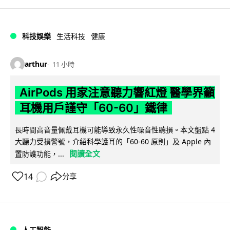
科技娛樂
生活科技
健康
arthur
11 小時
AirPods 用家注意聽力響紅燈 醫學界籲
耳機用戶謹守「60-60」鐵律
長時間高音量佩戴耳機可能導致永久性噪音性聽損。本文盤點 4
大聽力受損警號，介紹科學護耳的「60-60 原則」及 Apple 內
閱讀全文
置防護功能，...
14
分享
人工智能