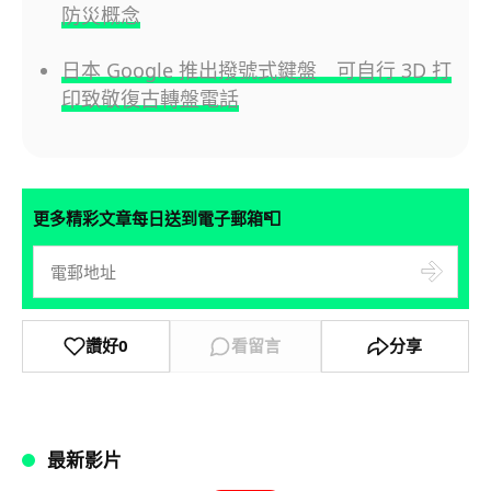
防災概念
日本 Google 推出撥號式鍵盤 可自行 3D 打
印致敬復古轉盤電話
📮
更多精彩文章每日送到電子郵箱
讚好
0
看留言
分享
最新影片