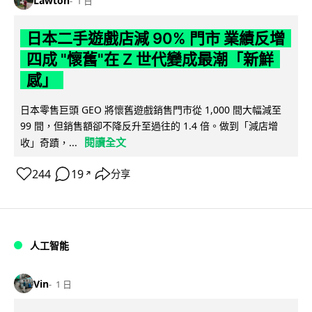
Lawton
1 日
日本二手遊戲店減 90% 門市 業績反增
四成 "懷舊"在 Z 世代變成最潮「新鮮
感」
日本零售巨頭 GEO 將懷舊遊戲銷售門市從 1,000 間大幅減至
99 間，但銷售額卻不降反升至過往的 1.4 倍。做到「減店增
閱讀全文
收」奇蹟，...
244
19
分享
↗
人工智能
Vin
1 日