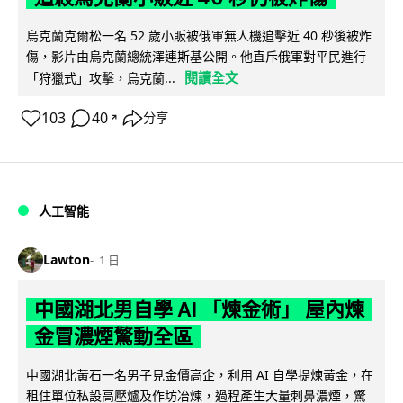
烏克蘭克爾松一名 52 歲小販被俄軍無人機追擊近 40 秒後被炸
傷，影片由烏克蘭總統澤連斯基公開。他直斥俄軍對平民進行
閱讀全文
「狩獵式」攻擊，烏克蘭...
103
40
分享
↗
人工智能
Lawton
1 日
中國湖北男自學 AI 「煉金術」 屋內煉
金冒濃煙驚動全區
中國湖北黃石一名男子見金價高企，利用 AI 自學提煉黃金，在
租住單位私設高壓爐及作坊冶煉，過程產生大量刺鼻濃煙，驚