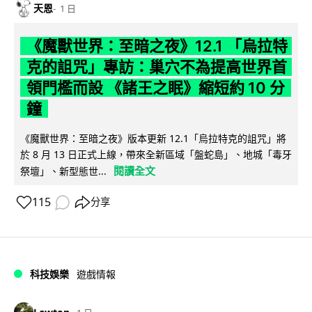
天恩
1 日
《魔獸世界：至暗之夜》12.1 「烏拉特
克的詛咒」專訪：巢穴不為提高世界首
領門檻而設 《諸王之眠》縮短約 10 分
鐘
《魔獸世界：至暗之夜》版本更新 12.1「烏拉特克的詛咒」將
於 8 月 13 日正式上線，帶來全新區域「盤蛇島」、地城「毒牙
閱讀全文
祭壇」、新型態世...
115
分享
科技娛樂
遊戲情報