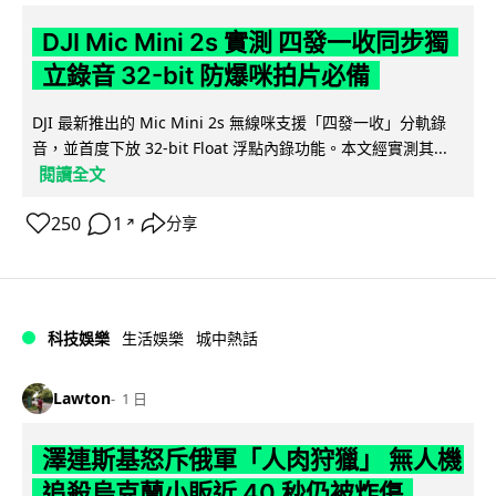
DJI Mic Mini 2s 實測 四發一收同步獨
立錄音 32-bit 防爆咪拍片必備
DJI 最新推出的 Mic Mini 2s 無線咪支援「四發一收」分軌錄
音，並首度下放 32-bit Float 浮點內錄功能。本文經實測其...
閱讀全文
250
1
分享
↗
科技娛樂
生活娛樂
城中熱話
Lawton
1 日
澤連斯基怒斥俄軍「人肉狩獵」 無人機
追殺烏克蘭小販近 40 秒仍被炸傷