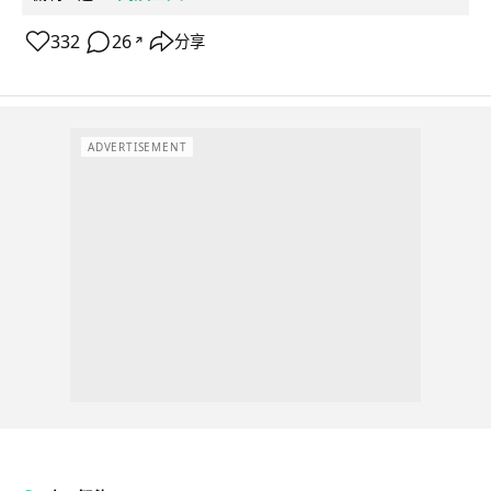
332
26
分享
↗
ADVERTISEMENT