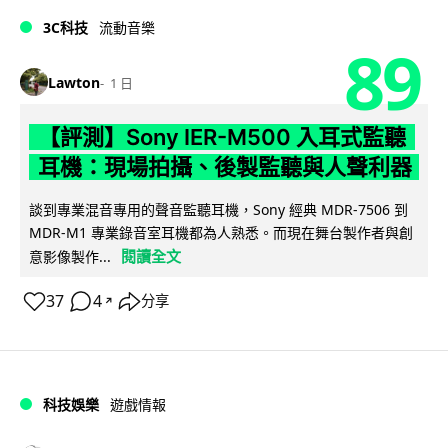
3C科技
流動音樂
89
Lawton
1 日
【評測】Sony IER-M500 入耳式監聽
耳機：現場拍攝、後製監聽與人聲利器
談到專業混音專用的聲音監聽耳機，Sony 經典 MDR-7506 到
MDR-M1 專業錄音室耳機都為人熟悉。而現在舞台製作者與創
閱讀全文
意影像製作...
37
4
分享
↗
科技娛樂
遊戲情報