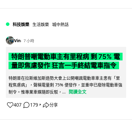
科技娛樂
生活娛樂
城中熱話
Vin
7 小時
特朗普嘲電動車主有里程病 剩 75% 電
量即焦慮發作 狂言一手終結電車指令
特朗普在拉斯維加斯造勢大會上公開嘲諷電動車車主患有「里
程焦慮病」，聲稱電量剩 75% 便發作，並重申已廢除電動車強
閱讀全文
制令。惟專業車媒隨即反駁，...
407
179
分享
↗