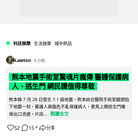
科技娛樂
生活娛樂
城中熱話
Lawton
8 小時
熊本地震手術室驚魂片瘋傳 醫護保護病
人、逃生門 網民讚值得尊敬
熊本縣 7 月 28 日發生 7.1 級地震，熊本綜合醫院手術室鏡頭拍
下地震一刻，醫護人員臨危不亂保護病人，更馬上開逃生門確
閱讀全文
保出口流通。片段...
52
15
分享
↗