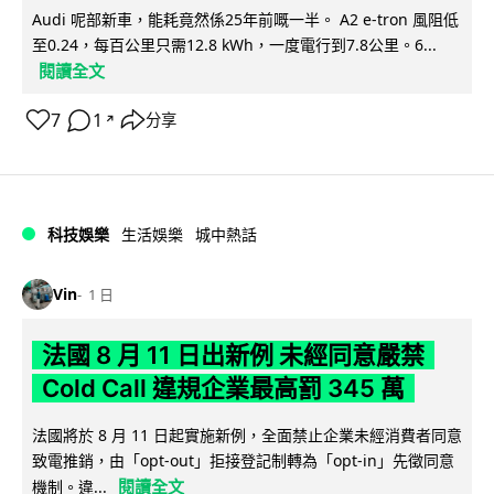
Audi 呢部新車，能耗竟然係25年前嘅一半。 A2 e-tron 風阻低
至0.24，每百公里只需12.8 kWh，一度電行到7.8公里。6...
閱讀全文
7
1
分享
↗
科技娛樂
生活娛樂
城中熱話
Vin
1 日
法國 8 月 11 日出新例 未經同意嚴禁
Cold Call 違規企業最高罰 345 萬
法國將於 8 月 11 日起實施新例，全面禁止企業未經消費者同意
致電推銷，由「opt-out」拒接登記制轉為「opt-in」先徵同意
閱讀全文
機制。違...