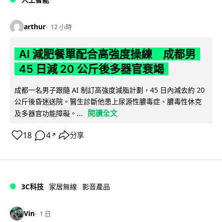
arthur
12 小時
AI 減肥餐單配合高強度操練 成都男
45 日減 20 公斤後多器官衰竭
成都一名男子跟隨 AI 制訂高強度減脂計劃，45 日內減去約 20
公斤後昏迷送院。醫生診斷他患上尿源性膿毒症、膿毒性休克
閱讀全文
及多器官功能障礙。...
18
4
分享
↗
3C科技
家居無線
影音產品
Vin
1 日