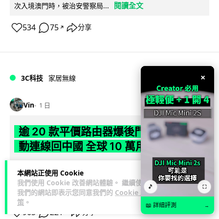
閱讀全文
次入境澳門時，被治安警察局...
534
75
分享
↗
×
3C科技
家居無線
Vin
1 日
逾 20 款平價路由器爆後門 每 35 秒自
動連線回中國 全球 10 萬用家私隱堪憂
網絡安全公司 VulnCheck 揭發中國智博通電子（Zbtlink）生產
本網站正使用 Cookie
閱
的 20 多款路由器內置後門程式「Endlessdoors」（無盡...
我們使用 Cookie 改善網站體驗。 繼續使用
🎵
⛶
讀全文
我們的網站即表示您同意我們的
Cookie 政
策
。
📖 詳細評測
→
965
221
分享
↗