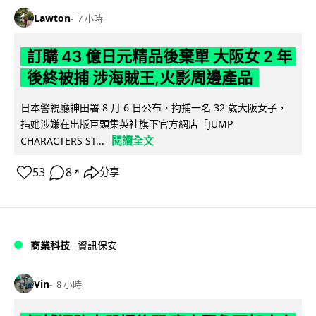
Lawton
7 小時
訂購 43 億日元精品後棄單 大阪女 2 年
後終被捕 涉海賊王,火影周邊產品
日本警視廳神田署 8 月 6 日公布，拘捕一名 32 歲大阪女子，
指她涉嫌在出版巨頭集英社旗下官方網店「JUMP
閱讀全文
CHARACTERS ST...
53
8
分享
↗
商業科技
資訊保安
Vin
8 小時